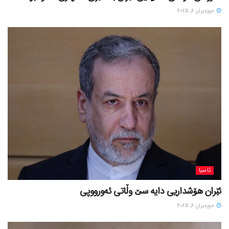
حوزه‌یران 6, 2025
ئاسیا
ئێران هۆشداریی دایە سێ وڵاتی ئەورووپی
حوزه‌یران 6, 2025