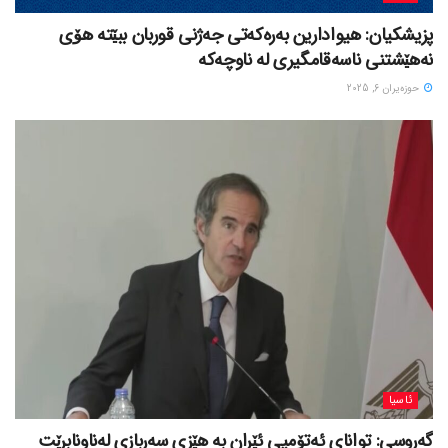
پزیشکیان: هیوادارین بەرەکەتی جەژنی قوربان ببێتە هۆی
نەهێشتنی ناسەقامگیری لە ناوچەکە
حوزه‌یران 6, 2025
ئاسیا
گەروسی: توانای ئەتۆمیی ئێران بە هێزی سەربازی لەناونابرێت