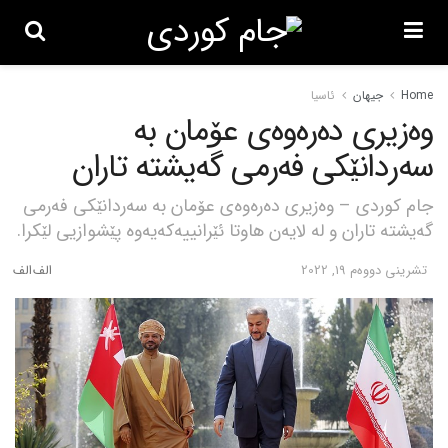
Home
جیهان
ئاسیا
وەزیری دەرەوەی عۆمان بە
سەردانێکی فەرمی گەیشتە تاران
جام کوردی – وەزیری دەرەوەی عۆمان بە سەردانێکی فەرمی
گەیشتە تاران و لە لایەن هاوتا ئێرانییەکەیەوە پێشوازیی لێکرا.
تشرینی دووه‌م 19, 2022