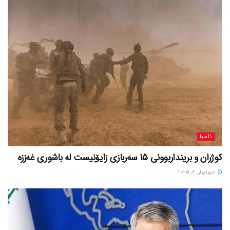
ئاسیا
کوژران و برینداربوونی 15 سەربازی زایۆنیست لە باشوری غەززە
حوزه‌یران 6, 2025