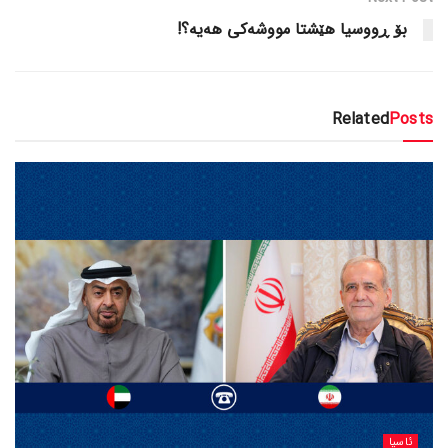
بۆ ڕووسیا هێشتا مووشەکی هەیە؟!
Related
Posts
ئاسیا