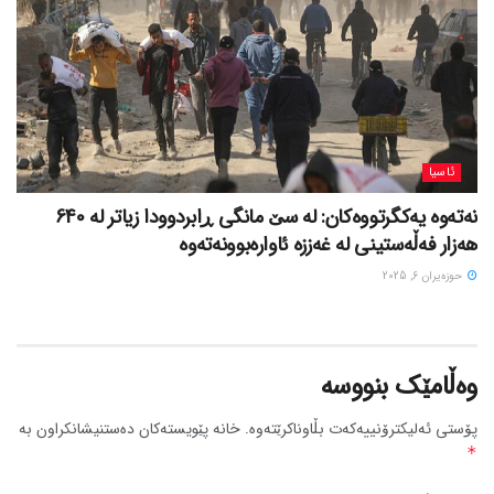
ئاسیا
نەتەوە یەکگرتووەکان: لە سێ مانگی ڕابردوودا زیاتر لە 640
هەزار فەڵەستینی لە غەززە ئاوارەبوونەتەوە
حوزه‌یران 6, 2025
وەڵامێک بنووسە
پۆستی ئەلیکترۆنییەکەت بڵاوناکرێتەوە.
خانە پێویستەکان دەستنیشانکراون بە
*