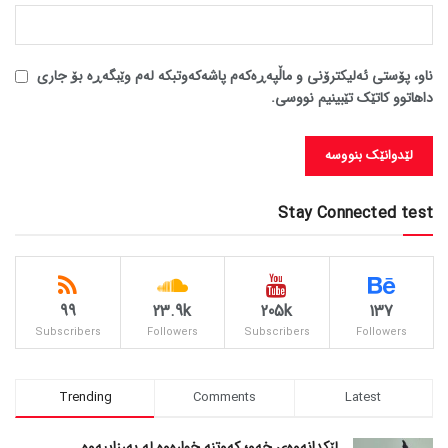
ناو، پۆستی ئەلیکترۆنی و ماڵپەڕەکەم پاشەکەوتبکە لەم وێبگەڕە بۆ جاری
داهاتوو کاتێک تێبینیم نووسی.
Stay Connected test
99
23.9k
205k
137
Subscribers
Followers
Subscribers
Followers
Trending
Comments
Latest
لێکدانەوەی خەو؛ کەوتنە خوارەوە لە بەرزاییەوە