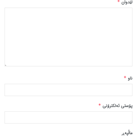
لێدوان
*
ناو
*
پۆستی ئەلکترۆنی
*
ماڵپه‌ڕ