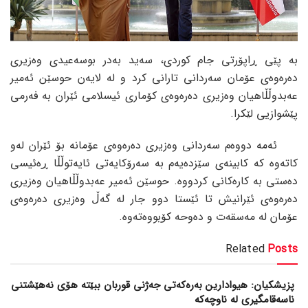
بە پێی ڕاپۆرتی جام کوردی، سەید بەدر بوسەعیدی وەزیری
دەرەوەی عۆمان سەردانی تارانی کرد و لە لایەن حوسێن ئەمیر
عەبدوڵڵاهیان وەزیری دەرەوەی کۆماری ئیسلامی ئێران بە فەرمی
پێشوازیی لێکرا.
ئەمە دووەم سەردانی وەزیری دەرەوەی عۆمانە بۆ ئێران لەو
کاتەوە کە کابینەی سێزدەیەم بە سەرۆکایەتی ئایەتوڵڵا ڕەئیسی
دەستی بە کارەکانی کردووە. حوسێن ئەمیر عەبدوڵڵاهیان وەزیری
دەرەوەی ئێرانیش تا ئێستا دوو جار لە گەڵ وەزیری دەرەوەی
عۆمان لە مەسقەت و دەوحە کۆبووەتەوە.
Related
Posts
پزیشکیان: هیوادارین بەرەکەتی جەژنی قوربان ببێتە هۆی نەهێشتنی
ناسەقامگیری لە ناوچەکە