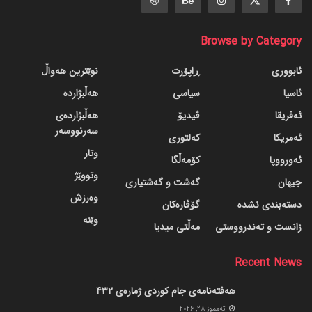
Browse by Category
ئابووری
ڕاپۆرت
نوێترین هەواڵ
ئاسیا
سیاسی
هەڵبژاردە
ئەفریقا
ڤیدیۆ
هەڵبژاردەی
سەرنووسەر
ئەمریکا
کەلتوری
وتار
ئەورووپا
کۆمەڵگا
وتووێژ
جیهان
گه‌شت و گه‌شتیاری
وەرزش
دسته‌بندی نشده
گۆڤاره‌کان
وێنە
زانست و تەندرووستی
مەڵتی میدیا
Recent News
هەفتەنامەی جام کوردی ژمارەی 432
ته‌مموز 28, 2026