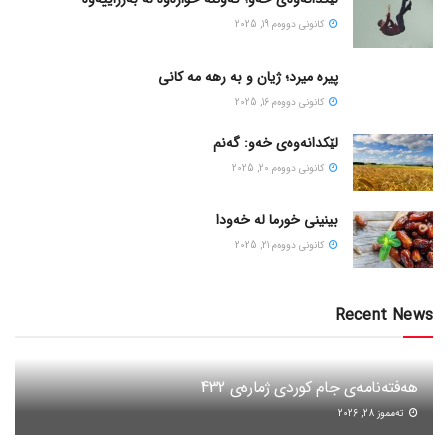
كانونی دووه‌م 19, 2025
پیره میرد؛ ژیان و به رهه مه کانی
كانونی دووه‌م 16, 2025
لێکدانەوەی خەو: گەنم
كانونی دووه‌م 20, 2025
بینینی خورما لە خەودا
كانونی دووه‌م 21, 2025
Recent News
هەفتەنامەی جام کوردی ژمارەی 432
ته‌مموز 28, 2026