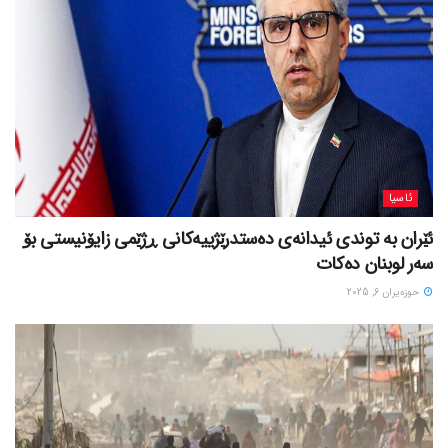
ئاسیا
ئێران بە توندی ئیدانەی دەستدرێژییەکانی ڕژێمی زایۆنیستی بۆ
سەر لوبنان دەکات
حوزه‌یران 6, 2025