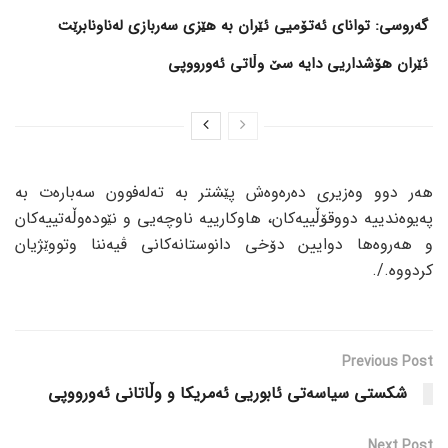
گەروسی: توانای ئەتۆمیی ئێران بە هێزی سەربازی لەناونابرێت
ئێران هۆشداریی دایە سێ وڵاتی ئەورووپی
هەر دوو وەزیری دەرەوەش پێشتر بە تەلەفوون سەبارەت بە
پەیوەندییە دووقۆڵییەکان، هاوکارییە ناوچەیی و نێودەوڵەتییەکان
و هەروەها دوایین دۆخی دانوستانەکانی ڤیەننا وتووێژیان
کردووە./.
Previous Post
شکستی سیاسەتی ئابوریی ئەمریکا و وڵاتانی ئەورووپی
Next Post