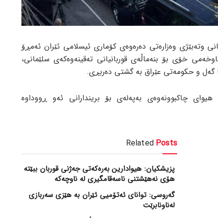
انی وتەبێژی وەزارەتی دەرەوەی کۆماری ئیسلامی ئێران ئەمڕۆ
ە 19 ی تشرینی دووەمی 2022 هاوخەمی خۆی بۆ بنەماڵەی قوربانیانی تەقینەوەکەی سلێمانی،
 گەل و حکومەتی عێراق بە گشتی دەربڕی.
 هیوای چاکبوونەوەی بەپەلەی بۆ بریندارانی ئەو ڕووداوە
Related
Posts
پزیشکیان: هیوادارین بەرەکەتی جەژنی قوربان ببێتە
هۆی نەهێشتنی ناسەقامگیری لە ناوچەکە
گەروسی: توانای ئەتۆمیی ئێران بە هێزی سەربازی
لەناونابرێت