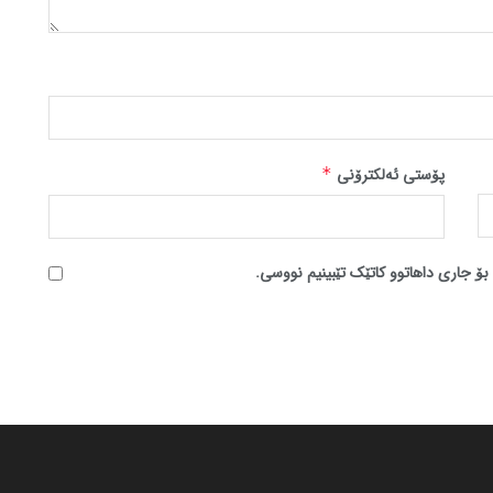
پۆستی ئەلکترۆنی
*
بۆ جاری داهاتوو کاتێک تێبینیم نووسی.