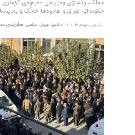
خەڵک، وتەبێژی وەزارەتی دەرەوەی کۆماری 
حکومەتی عێراق و هەروەها خەڵک و بەرپرسا
تشرینی دووه‌م 19, 2022
in
ئاسیا
,
جیهان
,
سیاسی
,
هەڵبژاردەی سە