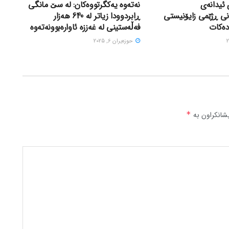
 ئیدانەی
نەتەوە یەکگرتووەکان: لە سێ مانگی
نی ڕژێمی زایۆنیستی
ڕابردوودا زیاتر لە 640 هەزار
دەکات
فەڵەستینی لە غەززە ئاوارەبوونەتەوە
حوزه‌یران 6, 2025
شانکراون بە
*