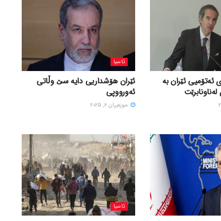
ئاسیا
 ئەتۆمیی ئێران بە
ئێران هۆشداریی دایە سێ وڵاتی
لەناونابرێت
ئەورووپی
حوزه‌یران 6, 2025
ئاسیا