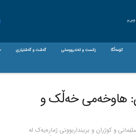
کۆمەڵگا
زانست و تەندرووستی
گه‌شت و گه‌شتیاری
ج
ان: هاوخەمی خەڵک و
مانی و کوژران و برینداربوونی ژمارەیەک لە