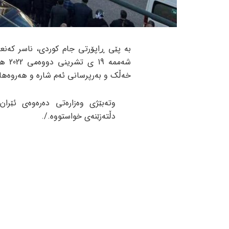
بە پێی ڕاپۆرتی جام کوردی، ناسر کەنع
شەمم
خەڵک و بەرپرسانی ئەم شارە و هەروەها
وتەبێژی وەزارەتی دەرەوەی ئێران
دڵتەزێنەی خواستووە./.