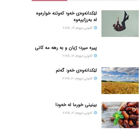
لێکدانەوەی خەو؛ کەوتنە خوارەوە
لە بەرزاییەوە
كانونی دووه‌م 19, 2025
پیره میرد؛ ژیان و به رهه مه کانی
كانونی دووه‌م 16, 2025
لێکدانەوەی خەو: گەنم
كانونی دووه‌م 20, 2025
بینینی خورما لە خەودا
كانونی دووه‌م 21, 2025