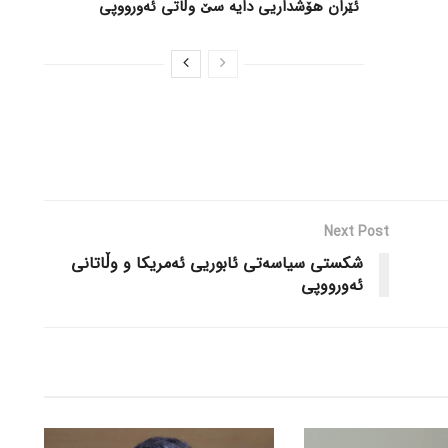
ئێران هۆشداریی دایە سێ وڵاتی ئەورووپی
Next Post
شکستی سیاسەتی ئابوریی ئەمریکا و وڵاتانی
ئەورووپی