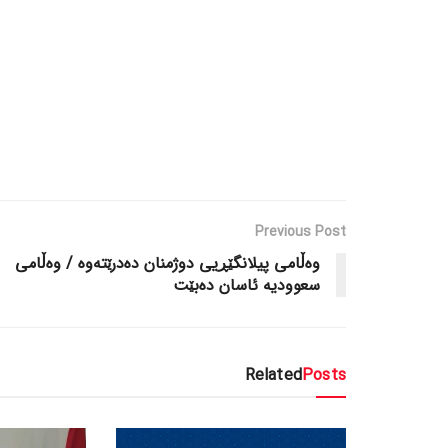
Previous Post
وەڵامی پیلانگێڕیی دوژمنان دەدرێتەوە / وەڵامی
سعوودیە ئاسان دەبێت
Related
Posts