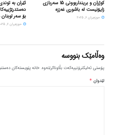
کوژران و برینداربوونی 15 سەربازی
ئێران بە توندی
زایۆنیست لە باشوری غەززە
دەستدرێژییەکا
بۆ سەر لوبنان 
حوزه‌یران 6, 2025
حوزه‌یران 6, 2025
وەڵامێک بنووسە
پۆستی ئەلیکترۆنییەکەت بڵاوناکرێتەوە.
خانە پێویستەکان دەستنی
لێدوان
*