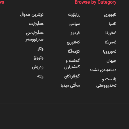
ws
Browse by Category
ئابووری
ڕاپۆرت
نوێترین هەواڵ
ئاسیا
سیاسی
هەڵبژاردە
ئەفریقا
ڤیدیۆ
هەڵبژاردەی
سەرنووسەر
ئەمریکا
کەلتوری
وتار
ئەورووپا
کۆمەڵگا
وتووێژ
جیهان
گه‌شت و
گه‌شتیاری
وەرزش
دسته‌بندی نشده
گۆڤاره‌کان
وێنە
زانست و
تەندرووستی
مەڵتی میدیا