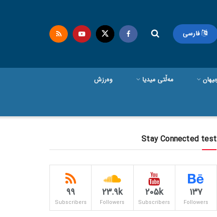
فارسی
یهان
مەڵتی میدیا
وەرزش
Stay Connected test
99
23.9k
205k
137
Subscribers
Followers
Subscribers
Followers