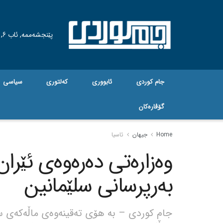
پێنجشەممە, ئاب 6, 2026
جام کوردی
ئابووری
کەلتوری
سیاسی
گۆڤاره‌کان
Home
جیهان
ئاسیا
وەزارەتی دەرەوەی ئێر
بەرپرسانی سلێمانین
جام کوردی – بە هۆی تەقینەوەی ماڵەکەی سلێ