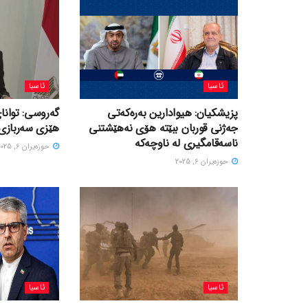
ئاسیا
ئاسیا
پزیشکیان: هیوادارین بەرەکەتی
گەروسی: توانای
جەژنی قوربان ببێتە هۆی نەهێشتنی
هێزی سەربازی 
ناسەقامگیری لە ناوچەکە
حوزه‌یران 6, 2025
حوزه‌یران 6, 2025
ئاسیا
ئاسیا