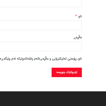
ناو
*
ماڵپه‌ڕ
ناو، پۆستی ئەلیکترۆنی و ماڵپەڕەکەم پاشەکەوتبکە لەم وێبگەڕە 