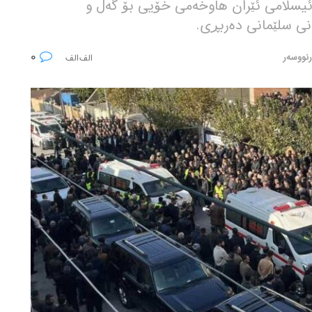
ئیسلامی ئێران هاوخەمی خۆیی بۆ گەل و
نی سلێمانی دەربڕی.
0
رنووسەر