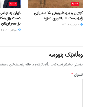
ئاسیا
ئاسیا
کوژران و برینداربوونی 15 سەربازی
ئێران بە توندی
زایۆنیست لە باشوری غەززە
دەستدرێژییەکا
بۆ سەر لوبنان 
حوزه‌یران 6, 2025
حوزه‌یران 6, 2025
وەڵامێک بنووسە
پۆستی ئەلیکترۆنییەکەت بڵاوناکرێتەوە.
خانە پێویستەکان دەستنی
لێدوان
*