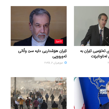
ئاسیا
 ئەتۆمیی ئێران بە
ئێران هۆشداریی دایە سێ وڵاتی
لەناونابرێت
ئەورووپی
حوزه‌یران 6, 2025