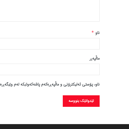
ناو
*
ماڵپه‌ڕ
ناو، پۆستی ئەلیکترۆنی و ماڵپەڕەکەم پاشەکەوتبکە لەم وێبگەڕە 