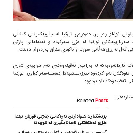
اوش ئۆغلۆ وەزیری دەرەوەی تورکیا لە چاوپێکەوتنی کەناڵی
 سەربازییەکانی تورکیا لە دژی سەرکردە و ئەندامانی پارتی
نی گەل لە ڕۆژهەڵاتی سوریا و باکوری عێراق بەردەوام دەبێت.
ک کاردانەوەیەکە لە بەرامبەر تەقینەوەکەی ئەم دواییەی شاری
س بە تۆمەتی تێوەگلان لەو کردەوە تیرۆریستییەدا دەستبەسەر کراون. تورکیا
 تەقینەوەکە ناو بردووە.
یاریەتی
Related
Posts
پزیشکیان: هیوادارین بەرەکەتی جەژنی قوربان ببێتە
هۆی نەهێشتنی ناسەقامگیری لە ناوچەکە
گەروسی: توانای ئەتۆمیی ئێران بە هێزی سەربازی