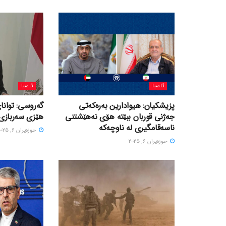
ئاسیا
ئاسیا
پزیشکیان: هیوادارین بەرەکەتی
گەروسی: توانای
جەژنی قوربان ببێتە هۆی نەهێشتنی
هێزی سەربازی 
ناسەقامگیری لە ناوچەکە
حوزه‌یران 6, 2025
حوزه‌یران 6, 2025