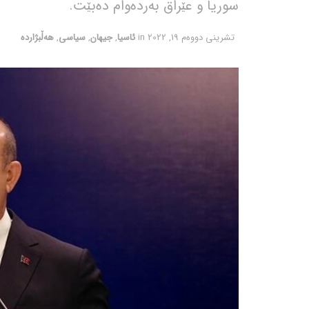
سوریا و عێراق بەردەوام دەبێت.
تشرینی دووه‌م 19, 2022
in
ئاسیا
,
جیهان
,
سیاسی
,
هەڵبژاردە