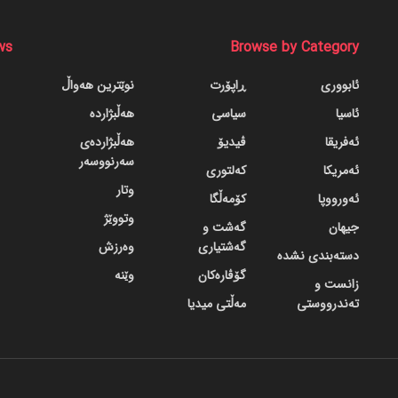
ws
Browse by Category
ئابووری
ڕاپۆرت
نوێترین هەواڵ
ئاسیا
سیاسی
هەڵبژاردە
ئەفریقا
ڤیدیۆ
هەڵبژاردەی
سەرنووسەر
ئەمریکا
کەلتوری
وتار
ئەورووپا
کۆمەڵگا
وتووێژ
جیهان
گه‌شت و
گه‌شتیاری
وەرزش
دسته‌بندی نشده
گۆڤاره‌کان
وێنە
زانست و
تەندرووستی
مەڵتی میدیا