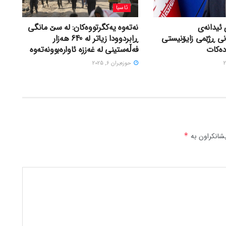
ئاسیا
 ئیدانەی
نەتەوە یەکگرتووەکان: لە سێ مانگی
نی ڕژێمی زایۆنیستی
ڕابردوودا زیاتر لە 640 هەزار
دەکات
فەڵەستینی لە غەززە ئاوارەبوونەتەوە
حوزه‌یران 6, 2025
شانکراون بە
*