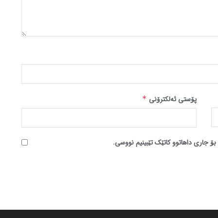
پۆستی ئەلکترۆنی
*
بۆ جاری داهاتوو کاتێک تێبینیم نووسی.