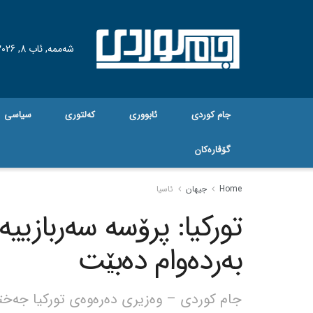
شەممە, ئاب 8, 2026
جام کوردی
ئابووری
کەلتوری
سیاسی
گۆڤاره‌کان
Home
جیهان
ئاسیا
تورکیا: پرۆسە سەربازییە
بەردەوام دەبێت
جام کوردی – وەزیری دەرەوەی تورکیا جەختیک