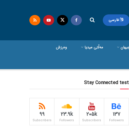
فارسی
یهان
مەڵتی میدیا
وەرزش
Stay Connected test
99
23.9k
205k
137
Subscribers
Followers
Subscribers
Followers