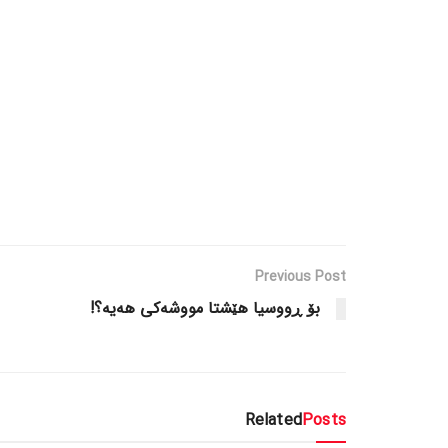
Previous Post
بۆ ڕووسیا هێشتا مووشەکی هەیە؟!
Related
Posts