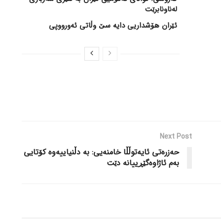
لەناونابرێت
ئێران هۆشداریی دایە سێ وڵاتی ئەورووپی
Next Post
حەزرەتی ئایەتوڵڵا خامنەیی: بە دڵنیاییەوە کۆتایی
بەم ئاژاوەگێڕییانە دێت