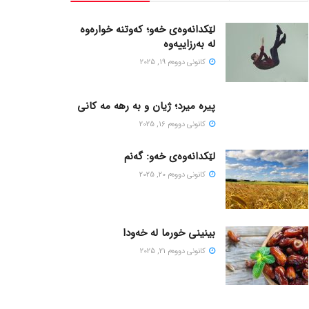
لێکدانەوەی خەو؛ کەوتنە خوارەوە
لە بەرزاییەوە
كانونی دووه‌م 19, 2025
پیره میرد؛ ژیان و به رهه مه کانی
كانونی دووه‌م 16, 2025
لێکدانەوەی خەو: گەنم
كانونی دووه‌م 20, 2025
بینینی خورما لە خەودا
كانونی دووه‌م 21, 2025