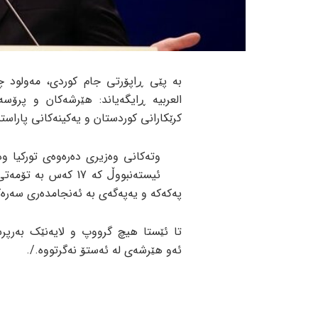
بە پێی ڕاپۆرتی جام کوردی، مەولود چ
العربیە ڕایگەیاند: هێرشەکان و پرۆسە
کرێکارانی کوردستان و یەکینەکانی پاراست
وتەکانی وەزیری دەرەوەی تورکیا وە
ئیستەنبووڵ کە 17 کە
پەکەکە و یەپەگەی بە ئەنجامدەری سەرەکی
تا ئێستا هیچ گرووپ و لایەنێک بەرپرس
ئەو هێرشەی لە ئەستۆ نەگرتووە./.