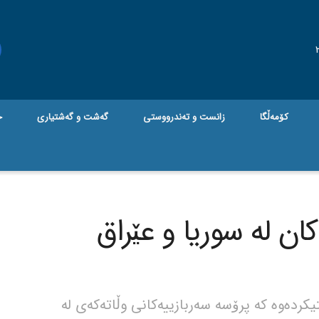
کۆمەڵگا
زانست و تەندرووستی
گه‌شت و گه‌شتیاری
ج
کان لە سوریا و عێراق
ردەوە کە پرۆسە سەربازییەکانی وڵاتەکەی لە