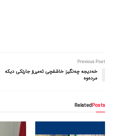
Previous Post
خەدیجە چەنگیز: خاشقچی ئەمڕۆ جارێکی دیکە
مردەوە
Related
Posts