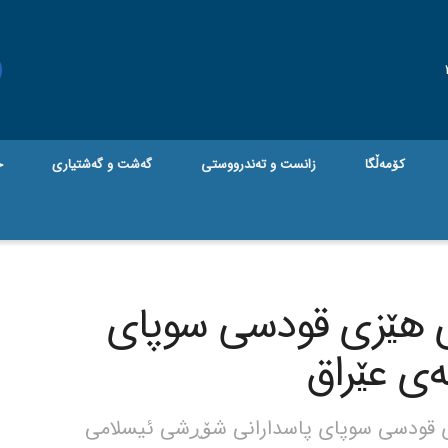
کۆمەڵگا
زانست و تەندرووستی
گه‌شت و گه‌شتیاری
ج
ی هێزی قودسی سوپای
ەی عێراق
ی قودسی سوپای پاسدارانی شۆڕشی ئیسلامی