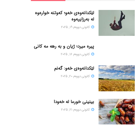
لێکدانەوەی خەو؛ کەوتنە خوارەوە
لە بەرزاییەوە
كانونی دووه‌م 19, 2025
پیره میرد؛ ژیان و به رهه مه کانی
كانونی دووه‌م 16, 2025
لێکدانەوەی خەو: گەنم
كانونی دووه‌م 20, 2025
بینینی خورما لە خەودا
كانونی دووه‌م 21, 2025