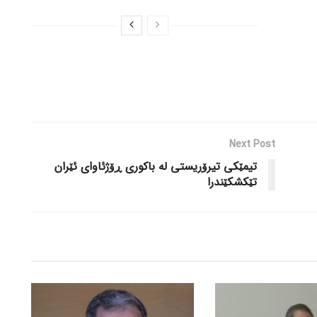
Next Post
تیمێکی تیرۆریستی لە باکوری ڕۆژئاوای ئێران
تێکشکێندرا