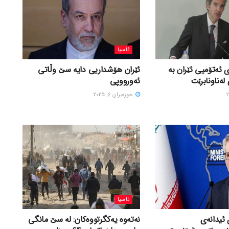
ئاسیا
 ئەتۆمیی ئێران بە
ئێران هۆشداریی دایە سێ وڵاتی
لەناونابرێت
ئەورووپی
حوزه‌یران 6, 2025
ئاسیا
 ئیدانەی
نەتەوە یەکگرتووەکان: لە سێ مانگی