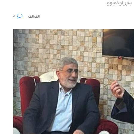
 بەڕێوەچوو.
0