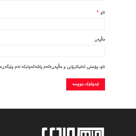
ناو
*
ماڵپه‌ڕ
ناو، پۆستی ئەلیکترۆنی و ماڵپەڕەکەم پاشەکەوتبکە لەم وێبگەڕە 