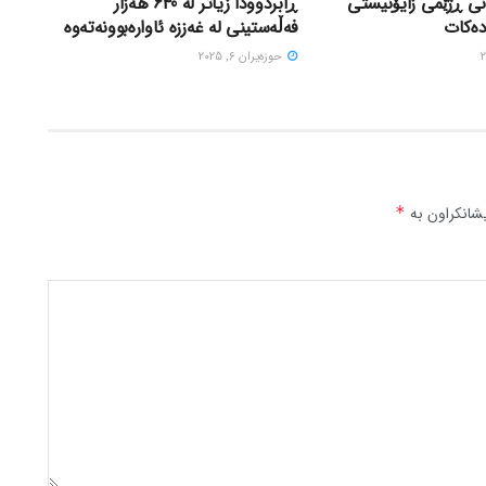
نی ڕژێمی زایۆنیستی
ڕابردوودا زیاتر لە 640 هەزار
دەکات
فەڵەستینی لە غەززە ئاوارەبوونەتەوە
حوزه‌یران 6, 2025
شانکراون بە
*