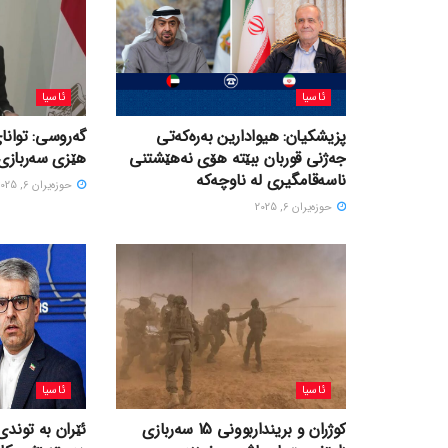
ئاسیا
ئاسیا
پزیشکیان: هیوادارین بەرەکەتی
گەروسی: توانای
جەژنی قوربان ببێتە هۆی نەهێشتنی
هێزی سەربازی 
ناسەقامگیری لە ناوچەکە
حوزه‌یران 6, 2025
حوزه‌یران 6, 2025
ئاسیا
ئاسیا
کوژران و برینداربوونی 15 سەربازی
ئێران بە توندی