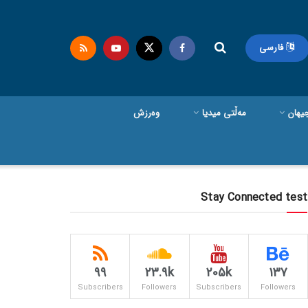
فارسی
یهان
مەڵتی میدیا
وەرزش
Stay Connected test
99
23.9k
205k
137
Subscribers
Followers
Subscribers
Followers