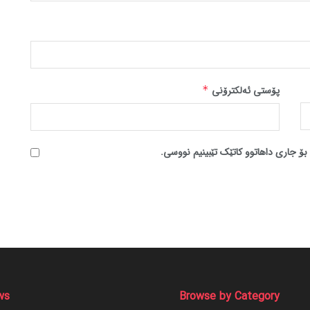
پۆستی ئەلکترۆنی
*
بۆ جاری داهاتوو کاتێک تێبینیم نووسی.
ws
Browse by Category