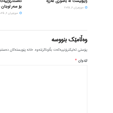
زایۆنیست لە باشوری غەززە
دەستدرێژییەکا
بۆ سەر لوبنان 
حوزه‌یران 6, 2025
حوزه‌یران 6, 2025
وەڵامێک بنووسە
پۆستی ئەلیکترۆنییەکەت بڵاوناکرێتەوە.
خانە پێویستەکان دەستنی
لێدوان
*