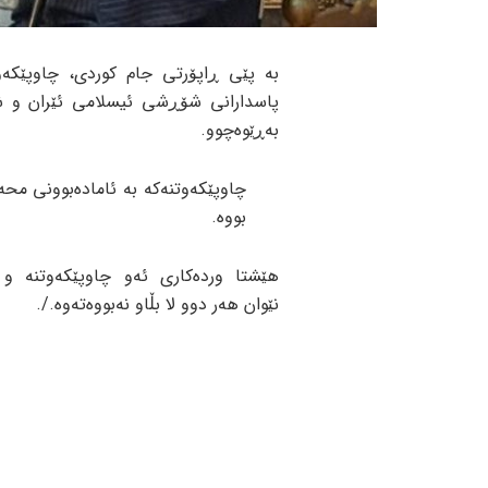
بە پێی ڕاپۆرتی جام کوردی، چاوپێکە
پاسدارانی شۆڕشی ئیسلامی ئێران و 
بەڕێوەچوو.
چاوپێکەوتنەکە بە ئامادەبوونی محە
بووە.
هێشتا وردەکاری ئەو چاوپێکەوتنە و 
نێوان هەر دوو لا بڵاو نەبووەتەوە./.