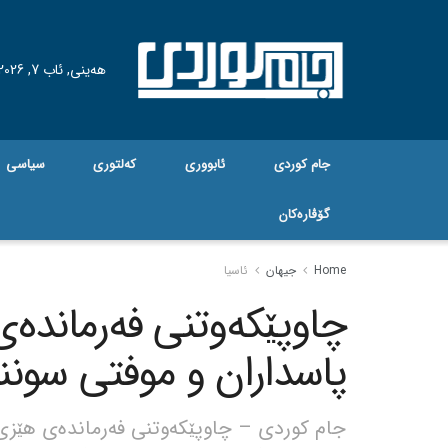
هه‌ینی, ئاب 7, 2026
جام کوردی
ئابووری
کەلتوری
سیاسی
گۆڤاره‌کان
Home
جیهان
ئاسیا
چاوپێکەوتنی فەرماندە
پاسداران و موفتی سونن
جام کوردی – چاوپێکەوتنی فەرماندەی هێز