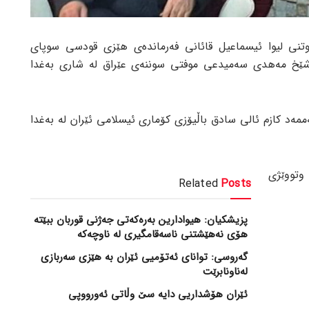
وتنی لیوا ئیسماعیل قائانی فەرماندەی هێزی قودسی سوپای
شێخ مەهدی سەمیدعی موفتی سوننەی عێراق لە شاری بەغدا
ممەد کازم ئالی سادق باڵیۆزی کۆماری ئیسلامی ئێران لە بەغدا
وتووێژی
Related
Posts
پزیشکیان: هیوادارین بەرەکەتی جەژنی قوربان ببێتە
هۆی نەهێشتنی ناسەقامگیری لە ناوچەکە
گەروسی: توانای ئەتۆمیی ئێران بە هێزی سەربازی
لەناونابرێت
ئێران هۆشداریی دایە سێ وڵاتی ئەورووپی