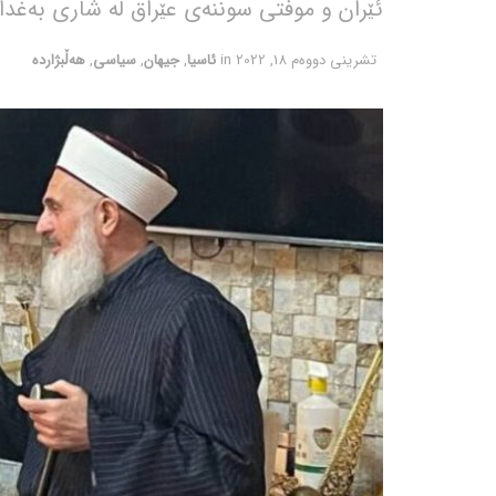
ئێران و موفتی سوننەی عێراق لە شاری بەغدا
تشرینی دووه‌م 18, 2022
in
ئاسیا
,
جیهان
,
سیاسی
,
هەڵبژاردە