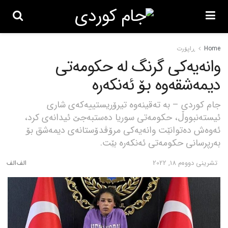
Home
ڕاپۆرت
وانەیەکی گرنگ لە حکومەتی
دیمەشقەوە بۆ ئەنکەرە
جام کوردی – بە تەقینەوە تیرۆریستییەکەی شاری
ئیستەنبووڵ، حکومەتی سوریا دەستبەجێ ئیدانەی کرد،
ئەوەش دەتوانێت وانەیەکی مرۆڤدۆستانەی دیمەشق بۆ
بەرپرسانی حکومەتی ئەنکەرە بێت.
تشرینی دووه‌م 18, 2022