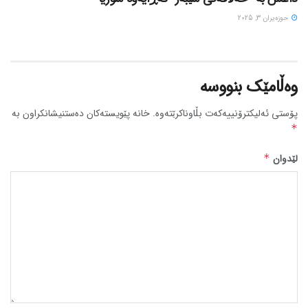
حوزه‌یران 3, 2025
وەڵامێک بنووسە
پۆستی ئەلیکترۆنییەکەت بڵاوناکرێتەوە.
خانە پێویستەکان دەستنیشانکراون بە
*
لێدوان
*