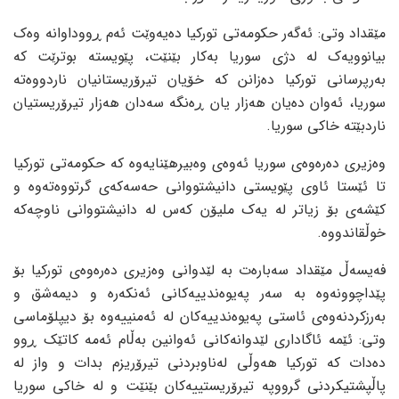
مێقداد وتی: ئەگەر حکومەتی تورکیا دەیەوێت ئەم ڕووداوانە وەک
بیانوویەک لە دژی سوریا بەکار بێنێت، پێویستە بوترێت کە
بەرپرسانی تورکیا دەزانن کە خۆیان تیرۆریستانیان ناردووەتە
سوریا، ئەوان دەیان هەزار یان ڕەنگە سەدان هەزار تیرۆریستیان
ناردبێتە خاکی سوریا.
وەزیری دەرەوەی سوریا ئەوەی وەبیرهێنایەوە کە حکومەتی تورکیا
تا ئێستا ئاوی پێویستی دانیشتووانی حەسەکەی گرتووەتەوە و
کێشەی بۆ زیاتر لە یەک ملیۆن کەس لە دانیشتووانی ناوچەکە
خوڵقاندووە.
فەیسەڵ مێقداد سەبارەت بە لێدوانی وەزیری دەرەوەی تورکیا بۆ
پێداچوونەوە بە سەر پەیوەندییەکانی ئەنکەرە و دیمەشق و
بەرزکردنەوەی ئاستی پەیوەندییەکان لە ئەمنییەوە بۆ دیپلۆماسی
وتی: ئێمە ئاگاداری لێدوانەکانی ئەوانین بەڵام ئەمە کاتێک ڕوو
دەدات کە تورکیا هەوڵی لەناوبردنی تیرۆریزم بدات و واز لە
پاڵپشتیکردنی گرووپە تیرۆریستییەکان بێنێت و لە خاکی سوریا