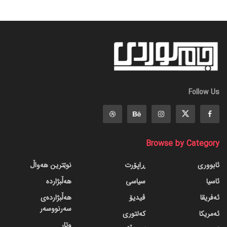
Follow Us
Browse by Category
ئابووری
ڕاپۆرت
نوێترین هەواڵ
ئاسیا
سیاسی
هەڵبژاردە
ئەفریقا
ڤیدیۆ
هەڵبژاردەی
سەرنووسەر
ئەمریکا
کەلتوری
وتار