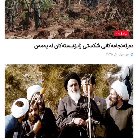
ڕاپۆرت
دەرئەنجامەکانی شکستی زایۆنیستەکان لە یەمەن
حوزه‌یران 5, 2025