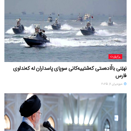
ڕاپۆرت
نهێنی باڵادەستی کەشتییەکانی سوپای پاسداران لە کەنداوی
فارس
حوزه‌یران 7, 2025