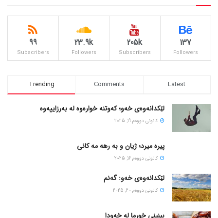
99
23.9k
205k
137
Subscribers
Followers
Subscribers
Followers
Trending
Comments
Latest
لێکدانەوەی خەو؛ کەوتنە خوارەوە لە بەرزاییەوە
كانونی دووه‌م 19, 2025
پیره میرد؛ ژیان و به رهه مه کانی
كانونی دووه‌م 16, 2025
لێکدانەوەی خەو: گەنم
كانونی دووه‌م 20, 2025
بینینی خورما لە خەودا