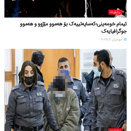
ڕاپۆرت
ئیمام خومەینی؛کەسایەتییەک بۆ هەموو مێژوو و هەموو
جوگرافیایەک
حوزه‌یران 4, 2025
ڕاپۆرت