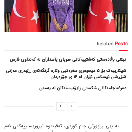
Related
Posts
نهێنی باڵادەستی کەشتییەکانی سوپای پاسداران لە کەنداوی فارس
شیکارییەک بۆ 5 میحوەری سەرەکیی وتارە گرنگەکەی ڕێبەری مەزنی
شۆڕشی ئیسلامی ئێران لە 14 ی جۆزەردان
دەرئەنجامەکانی شکستی زایۆنیستەکان لە یەمەن
بە پێی ڕاپۆرتی جام کوردی، تەقینەوە تیرۆریستییەکەی ئەم