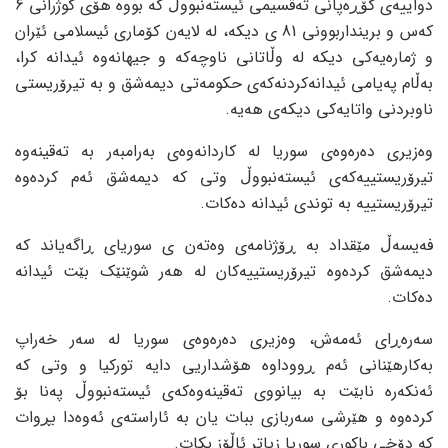
دواییەی گۆڕەپانی تەقسیمی ئیستەنبووڵ کە بووە هۆی کوژرانی 6
کەس و برینداربوونی 81 ی دیکە، لە لایەن کۆماری ئیسلامی ئێران
و ژمارەیەکی دیکە لە وڵاتانی ناوچەکە و جیهانەوە ئیدانە کرا،
بەڵام پەیامی ئیدانەکردنەکەی حکومەتی دیمەشق و بە تیرۆریستی
ناوبردنی واتایەکی دیکەی هەیە.
وەزیری دەرەوەی سوریا لە کاردانەوەی بەرامبەر بە تەقینەوە
تیرۆریستییەکەی ئیستەنبووڵ وتی کە دیمەشق ئەم کردەوە
تیرۆریستییە بە توندی ئیدانە دەکات.
فەیسەڵ مێقداد بە ڕۆژنامەی وەتەن ی سوریای ڕاگەیاند کە
دیمەشق کردەوە تیرۆریستییەکان لە هەر شوێنێک بێت ئیدانە
دەکات.
سەرەڕای ئەمەش، وەزیری دەرەوەی سوریا لە سەر خەراپ
بەکارهێنانی ئەم ڕووداوە هۆشداریی دایە تورکیا و وتی کە
ئەنکەرە نابێت بە بیانووی تەقینەوەکەی ئیستەنبووڵ پەنا بۆ
کردەوە و هێرشی سەربازی ببات یان بە ئاراستەی ئەوەدا بڕوات
کە دۆخی باکوری سوریا زیاتر ئاڵۆز بکات.