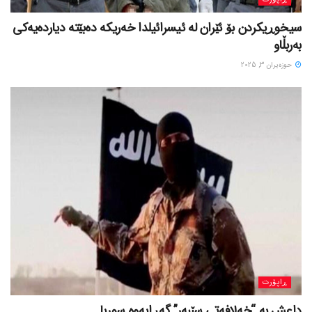
سیخوڕیکردن بۆ ئێران لە ئیسرائیلدا خەریکە دەبێتە دیاردەیەکی
بەربڵاو
حوزه‌یران 3, 2025
ڕاپۆرت
داعش بە “خەلافەتی سێبەر” گەڕایەوە سوریا