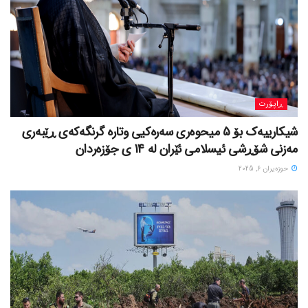
ڕاپۆرت
شیکارییەک بۆ 5 میحوەری سەرەکیی وتارە گرنگەکەی ڕێبەری
مەزنی شۆڕشی ئیسلامی ئێران لە 14 ی جۆزەردان
حوزه‌یران 6, 2025