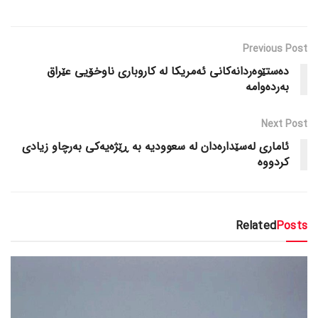
Previous Post
دەستێوەردانەکانی ئەمریکا لە کاروباری ناوخۆیی عێراق
بەردەوامە
Next Post
ئاماری لەسێدارەدان لە سعوودیە بە ڕێژەیەکی بەرچاو زیادی
کردووە
Related
Posts