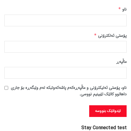
ناو
*
پۆستی ئەلکترۆنی
*
ماڵپه‌ڕ
ناو، پۆستی ئەلیکترۆنی و ماڵپەڕەکەم پاشەکەوتبکە لەم وێبگەڕە بۆ جاری
داهاتوو کاتێک تێبینیم نووسی.
Stay Connected test