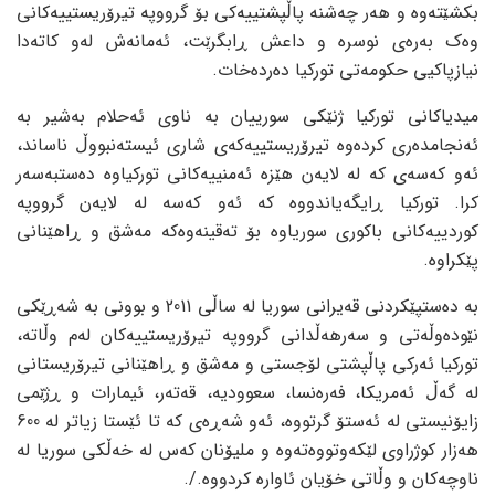
بکشێتەوە و هەر چەشنە پاڵپشتییەکی بۆ گرووپە تیرۆریستییەکانی
وەک بەرەی نوسرە و داعش ڕابگرێت، ئەمانەش لەو کاتەدا
نیازپاکیی حکومەتی تورکیا دەردەخات.
میدیاکانی تورکیا ژنێکی سورییان بە ناوی ئەحلام بەشیر بە
ئەنجامدەری کردەوە تیرۆریستییەکەی شاری ئیستەنبووڵ ناساند،
ئەو کەسەی کە لە لایەن هێزە ئەمنییەکانی تورکیاوە دەستبەسەر
کرا. تورکیا ڕایگەیاندووە کە ئەو کەسە لە لایەن گرووپە
کوردییەکانی باکوری سوریاوە بۆ تەقینەوەکە مەشق و ڕاهێنانی
پێکراوە.
بە دەستپێکردنی قەیرانی سوریا لە ساڵی 2011 و بوونی بە شەڕێکی
نێودەوڵەتی و سەرهەڵدانی گرووپە تیرۆریستییەکان لەم وڵاتە،
تورکیا ئەرکی پاڵپشتی لۆجستی و مەشق و ڕاهێنانی تیرۆریستانی
لە گەڵ ئەمریکا، فەرەنسا، سعوودیە، قەتەر، ئیمارات و ڕژێمی
زایۆنیستی لە ئەستۆ گرتووە، ئەو شەڕەی کە تا ئێستا زیاتر لە 600
هەزار کوژراوی لێکەوتووەتەوە و ملیۆنان کەس لە خەڵکی سوریا لە
ناوچەکان و وڵاتی خۆیان ئاوارە کردووە./.