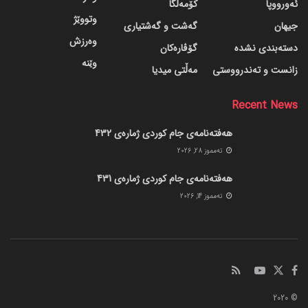
ئەورووپا
کۆمەڵگا
وتووێژ
جیهان
گه‌شت و گه‌شتیاری
وەرزش
دسته‌بندی نشده
گۆڤاره‌کان
وێنە
زانست و تەندرووستی
مەڵتی میدیا
Recent News
هەفتەنامەی جام کوردی ژمارەی 432
ته‌مموز 28, 2026
هەفتەنامەی جام کوردی ژمارەی 431
ته‌مموز 14, 2026
© 2020