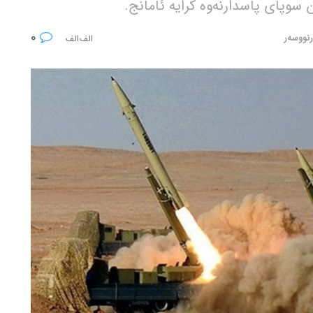
 سوپای پاسدارنەوە کرایە ئامانج.
0
رنووسەر