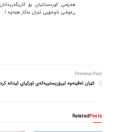
هەرێمی کوردستانیان بۆ کاریگەریدانان
ڕەوشی ناوخۆیی ئێران بەکار هێناوە./.
Previous Post
ئێران تەقینەوە تیرۆریستییەکەی تورکیای ئیدانە کرد
Related
Posts