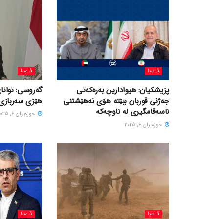
ئاسیا
ئاسیا
پزیشکیان: هیوادارین بەرەکەتی
گەروسی: توانای
جەژنی قوربان ببێتە هۆی نەهێشتنی
هێزی سەربازی 
ناسەقامگیری لە ناوچەکە
حوزه‌یران 6, 2025
حوزه‌یران 6, 2025
ئاسیا
ئاسیا