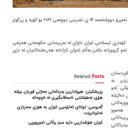
بە پێی ڕاپۆرتی جام کوردی، هێرشەکانی ئەمڕۆ دووشەممە 14 ی تشرینی دووەمی 2022 بۆ کۆیە و زڕگوێز
 کۆماری ئیسلامی ئێران داوای لە بەرپرسانی حکومەتی هەرێمی
ەو گرووپانە بکەن بەڵام ئەوان ئازادانە هەڕەشەکانیان لە دژی
وردستان
Related
Posts
ردن بە
ێکی ئەو
پزیشکیان: هیوادارین بەرەکەتی جەژنی قوربان ببێتە
 دەکرێتە
هۆی نەهێشتنی ناسەقامگیری لە ناوچەکە
وپەکانی
گەروسی: توانای ئەتۆمیی ئێران بە هێزی سەربازی
 هەموو
لەناونابرێت
ڕییەکانی
ئێران هۆشداریی دایە سێ وڵاتی ئەورووپی
دیاکانی