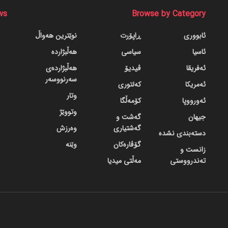
ws
Browse by Category
ئابووری
ڕاپۆرت
نوێترین هەواڵ
ئاسیا
سیاسی
هەڵبژاردە
ئەفریقا
ڤیدیۆ
هەڵبژاردەی
سەرنووسەر
ئەمریکا
کەلتوری
وتار
ئەورووپا
کۆمەڵگا
وتووێژ
جیهان
گه‌شت و
گه‌شتیاری
وەرزش
دسته‌بندی نشده
گۆڤاره‌کان
وێنە
زانست و
تەندرووستی
مەڵتی میدیا