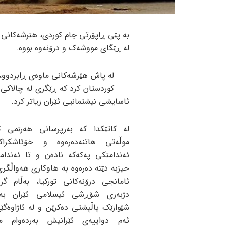
لە ڕێگای مووشەک و درۆنەوە بووە.
لە پاش هێرشەکانی ماوەی ڕابردوو،
کوردستان کرد کە ڕێگری لە چالاکی ئ
ئاسایشی نیشتمانیی ئێران زیاتر کرد.
لە کاتێکدا کە بەرپرسانی هەرێمی ک
موڵەتی هاتنەدەرەوە و خۆئاشکراک
ئەندامێکی پەکەکە نادەن و تا ئەندام
حیزبە دێتە دەرەوە بە هاوکاری هەواڵگری
ئامانجی درۆنەکانی تورکیا، بەڵام گرو
دژبەری شۆڕشی ئیسلامی ئێران بە
شێوازێک پاڵپشتی دەکرێن و لە ئاژاوەگێ
ئەم دواییەی ئێرانیش بەردەوام می