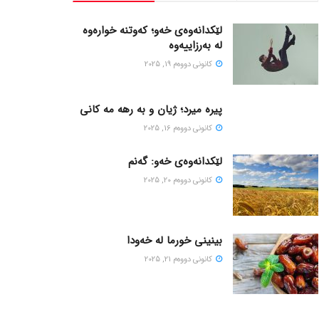
لێکدانەوەی خەو؛ کەوتنە خوارەوە
لە بەرزاییەوە
كانونی دووه‌م 19, 2025
پیره میرد؛ ژیان و به رهه مه کانی
كانونی دووه‌م 16, 2025
لێکدانەوەی خەو: گەنم
كانونی دووه‌م 20, 2025
بینینی خورما لە خەودا
كانونی دووه‌م 21, 2025