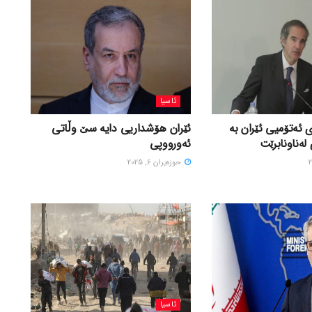
ئاسیا
 ئەتۆمیی ئێران بە
ئێران هۆشداریی دایە سێ وڵاتی
لەناونابرێت
ئەورووپی
حوزه‌یران 6, 2025
ئاسیا