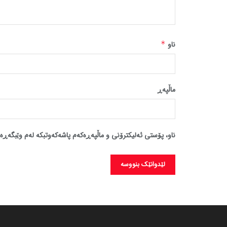
ناو
*
ماڵپه‌ڕ
ناو، پۆستی ئەلیکترۆنی و ماڵپەڕەکەم پاشەکەوتبکە لەم وێبگەڕە 