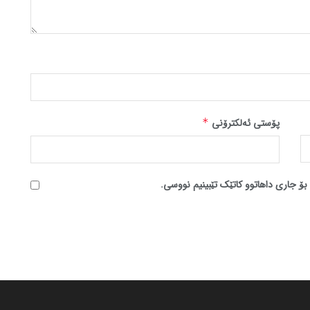
پۆستی ئەلکترۆنی
*
بۆ جاری داهاتوو کاتێک تێبینیم نووسی.