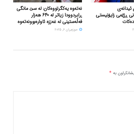
 ئیدانەی
نەتەوە یەکگرتووەکان: لە سێ مانگی
نی ڕژێمی زایۆنیستی
ڕابردوودا زیاتر لە 640 هەزار
دەکات
فەڵەستینی لە غەززە ئاوارەبوونەتەوە
حوزه‌یران 6, 2025
شانکراون بە
*