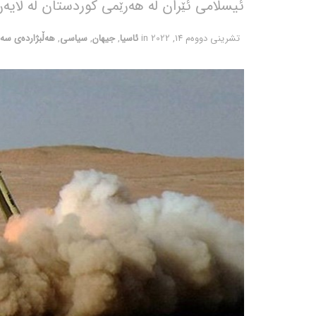
ئیسلامی ئێران لە هەرێمی کوردستان لە لایەن
تشرینی دووه‌م 14, 2022
in
ئاسیا
,
جیهان
,
سیاسی
,
هەڵبژاردەی سە