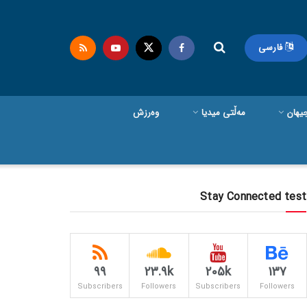
فارسی
یهان
مەڵتی میدیا
وەرزش
Stay Connected test
99
23.9k
205k
137
Subscribers
Followers
Subscribers
Followers