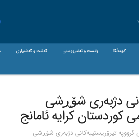
کۆمەڵگا
زانست و تەندرووستی
گه‌شت و گه‌شتیاری
ج
کانی دژبەری شۆڕشی
ی کوردستان کرایە ئامانج
ی گرووپە تیرۆریستییەکانی دژبەری شۆڕشی