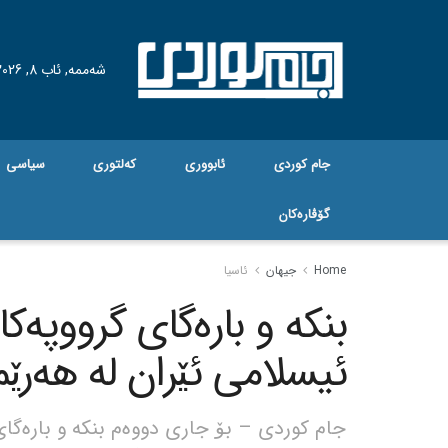
شەممە, ئاب 8, 2026
جام کوردی
ئابووری
کەلتوری
سیاسی
گۆڤاره‌کان
Home
جیهان
ئاسیا
بنکە و بارەگای گرووپە
ئیسلامی ئێران لە هەرێم
جام کوردی – بۆ جاری دووەم بنکە و بارەگا