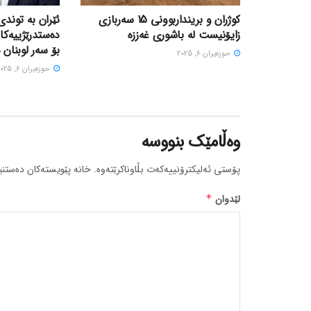
کوژران و برینداربوونی 15 سەربازی
ئێران بە توندی
زایۆنیست لە باشوری غەززە
دەستدرێژییەکا
بۆ سەر لوبنان 
حوزه‌یران 6, 2025
حوزه‌یران 6, 2025
وەڵامێک بنووسە
پۆستی ئەلیکترۆنییەکەت بڵاوناکرێتەوە.
خانە پێویستەکان دەستنی
لێدوان
*