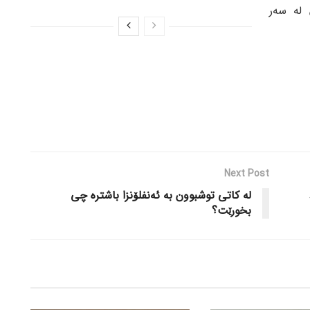
 لە سەر
Next Post
لە کاتی توشبوون بە ئەنفلۆنزا باشترە چی
بخورێت؟