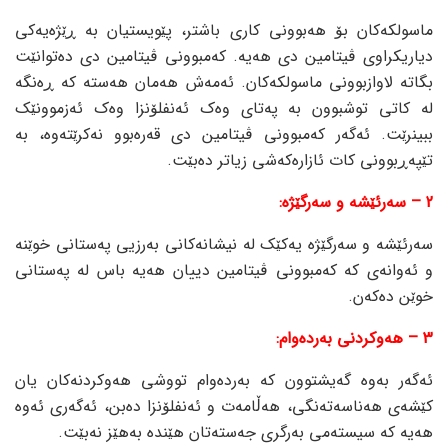
ماسولکەکان بۆ هەبوونی کاری باشتر، پێویستیان بە ڕێژەیەکی
دیاریکراوی ڤیتامین دی هەیە. کەمبوونی ڤیتامین دی دەتوانێت
بگاتە لاوازبوونی ماسولکەکان. ئەمەش هەمان هەستە کە ڕەنگە
لە کاتی توشبوون بە پەتای وەک ئەنفلۆنزا وەک ئەزموونێک
ببینرێت. ئەگەر کەمبوونی ڤیتامین دی قەرەبوو نەکرێتەوە، بە
تێپەڕبوونی کات ئازارەکەشی زیاتر دەبێت.
2 – سەرئێشە و سەرگێژە:
سەرئێشە و سەرگێژە یەکێک لە نیشانەکانی بەرزیی پەستانی خوێنە
و ئەوانەی کە کەمبوونی ڤیتامین دییان هەیە باس لە پەستانی
خوێن دەکەن.
3 – هەوکردنی بەردەوام:
ئەگەر بەوە گەیشتوون کە بەردەوام تووشی هەوکردنەکان یان
کێشەی هەناسەتەنگی، هەڵامەت و ئەنفلۆنزا دەبن، ئەگەری ئەوە
هەیە کە سیستەمی بەرگری جەستەتان هێندە بەهێز نەبێت.