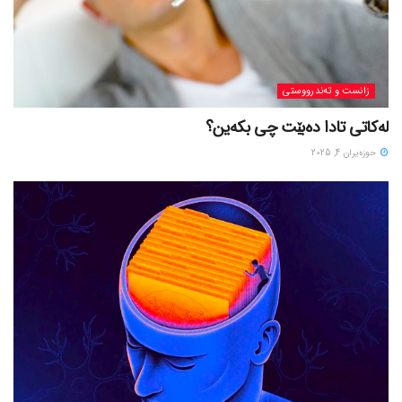
زانست و تەندرووستی
لەکاتی تادا دەبێت چی بکەین؟
حوزه‌یران 4, 2025