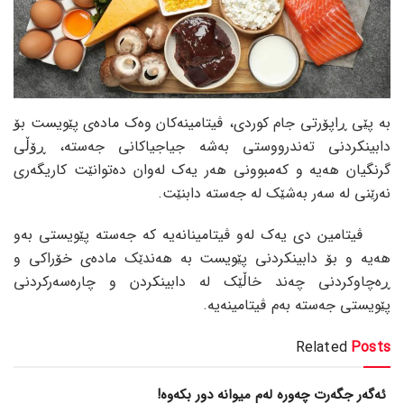
بە پێی ڕاپۆرتی جام کوردی، ڤیتامینەکان وەک مادەی پێویست بۆ
دابینکردنی تەندرووستی بەشە جیاجیاکانی جەستە، ڕۆڵی
گرنگیان هەیە و کەمبوونی هەر یەک لەوان دەتوانێت کاریگەری
نەرێنی لە سەر بەشێک لە جەستە دابنێت.
ڤیتامین دی یەک لەو ڤیتامینانەیە کە جەستە پێویستی بەو
هەیە و بۆ دابینکردنی پێویست بە هەندێک مادەی خۆراکی و
ڕەچاوکردنی چەند خاڵێک لە دابینکردن و چارەسەرکردنی
پێویستی جەستە بەم ڤیتامینەیە.
Related
Posts
ئەگەر جگەرت چەورە لەم میوانە دور بکەوە!