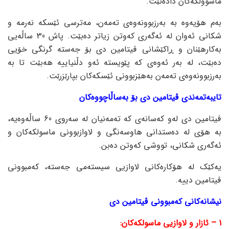
ماسوولکەکان دادەنێت.
بەم هۆیەوە بە بەرزبوونەوەی تەمەن، مەترسی ئێسکە نەرمە و
شکانی ئەوان لە ئەگەری کەوتن زیاتر دەبێت. پاش 30 ساڵەیی
بەکارهێنان و ڕاکێشانی ڤیتامین دی بۆ جەستە گرنگی خۆیی
دەبێت، لە بەر ئەوەی کە پێویستە ئەو دڵنیاییە هەبێت تا بە
بەرزبوونەوەی تەمەن بەهێزبوونی ئێسکەکان بپارێزرێت.
تایبەتمەندی ڤیتامین دی بۆ بەساڵاچووەکان
ڤیتامین دی لەو کەسانەی کە تەمەنیان لە سەروی 60 ساڵەوەیە،
بە هۆی لە دەستدانی هاوسەنگی و لاوازبوونی ماسولکەکان و
ئەگەری شکانی، تووشی کەوتن دەبن.
یەکێک لە هۆکارەکانی لاوازیی سیستەمی جەستە، کەمبوونی
ڤیتامین دییە.
نیشانەکانی کەمبوونی ڤیتامین دی
1 – ئازار و لاوازیی ماسولکەکان: