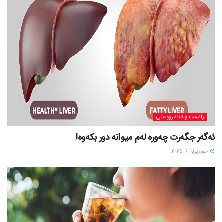
زانست و تەندرووستی
ئەگەر جگەرت چەورە لەم میوانە دور بکەوە!
حوزه‌یران 6, 2025