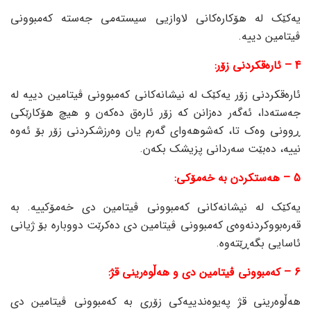
یەکێک لە هۆکارەکانی لاوازیی سیستەمی جەستە کەمبوونی
ڤیتامین دییە.
4 – ئارەقکردنی زۆر:
ئارەقکردنی زۆر یەکێک لە نیشانەکانی کەمبوونی ڤیتامین دییە لە
جەستەدا، ئەگەر دەزانن کە زۆر ئارەق دەکەن و هیچ هۆکارێکی
ڕوونی وەک تا، کەشوهەوای گەرم یان وەرزشکردنی زۆر بۆ ئەوە
نییە، دەبێت سەردانی پزیشک بکەن.
5 – هەستکردن بە خەمۆکی:
یەکێک لە نیشانەکانی کەمبوونی ڤیتامین دی خەمۆکییە. بە
قەرەبووکردنەوەی کەمبوونی ڤیتامین دی دەکرێت دووبارە بۆ ژیانی
ئاسایی بگەڕێتەوە.
6 – کەمبوونی ڤیتامین دی و هەڵوەرینی قژ:
هەڵوەرینی قژ پەیوەندییەکی زۆری بە کەمبوونی ڤیتامین دی