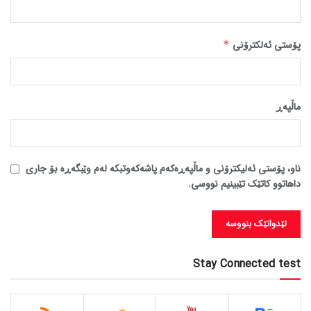
پۆستی ئەلکترۆنی
*
ماڵپه‌ڕ
ناو، پۆستی ئەلیکترۆنی و ماڵپەڕەکەم پاشەکەوتبکە لەم وێبگەڕە بۆ جاری
داهاتوو کاتێک تێبینیم نووسی.
Stay Connected test