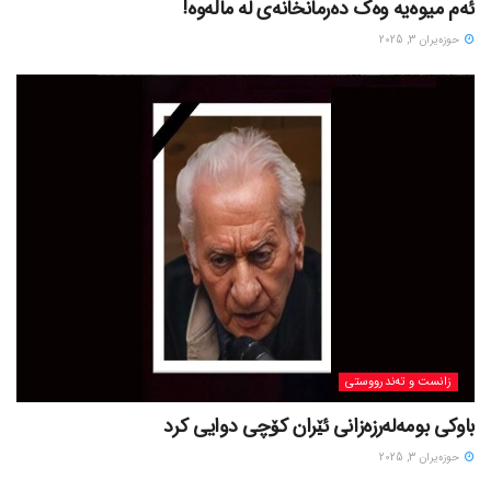
ئەم میوەیە وەک دەرمانخانەی لە ماڵەوە!
حوزه‌یران 3, 2025
زانست و تەندرووستی
باوکی بومەلەرزەزانی ئێران کۆچی دوایی کرد
حوزه‌یران 3, 2025