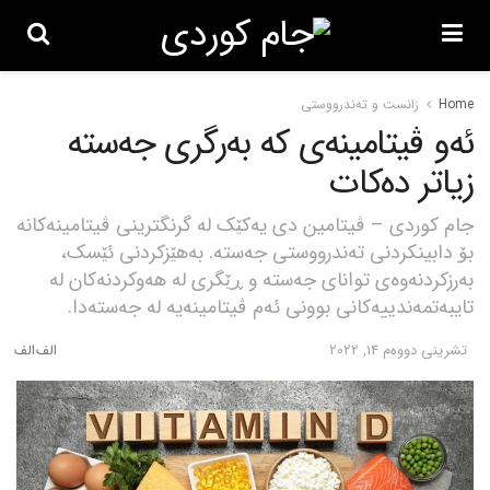
Home
زانست و تەندرووستی
ئەو ڤیتامینەی کە بەرگری جەستە
زیاتر دەکات
جام کوردی – ڤیتامین دی یەکێک لە گرنگترینی ڤیتامینەکانە
بۆ دابینکردنی تەندرووستی جەستە. بەهێزکردنی ئێسک،
بەرزکردنەوەی توانای جەستە و ڕێگری لە هەوکردنەکان لە
تایبەتمەندییەکانی بوونی ئەم ڤیتامینەیە لە جەستەدا.
تشرینی دووه‌م 14, 2022