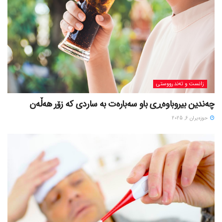
زانست و تەندرووستی
چەندین بیروباوەڕی باو سەبارەت بە ساردی کە زۆر هەڵەن
حوزه‌یران 6, 2025