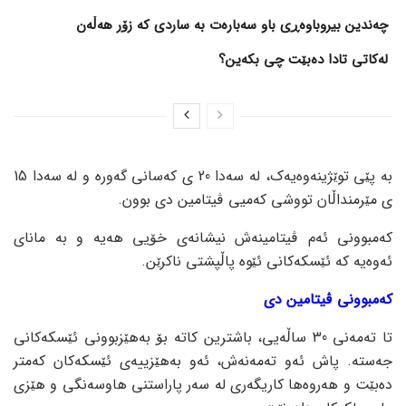
چەندین بیروباوەڕی باو سەبارەت بە ساردی کە زۆر هەڵەن
لەکاتی تادا دەبێت چی بکەین؟
بە پێی توێژینەوەیەک، لە سەدا 20 ی کەسانی گەورە و لە سەدا 15
ی مێرمنداڵان تووشی کەمیی ڤیتامین دی بوون.
کەمبوونی ئەم ڤیتامینەش نیشانەی خۆیی هەیە و بە مانای
ئەوەیە کە ئێسکەکانی ئێوە پاڵپشتی ناکرێن.
کەمبوونی ڤیتامین دی
تا تەمەنی 30 ساڵەیی، باشترین کاتە بۆ بەهێزبوونی ئێسکەکانی
جەستە. پاش ئەو تەمەنەش، ئەو بەهێزییەی ئێسکەکان کەمتر
دەبێت و هەروەها کاریگەری لە سەر پاراستنی هاوسەنگی و هێزی