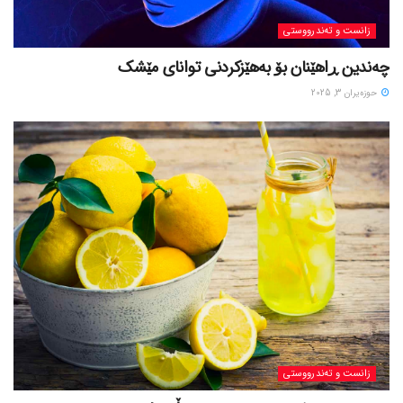
زانست و تەندرووستی
چەندین ڕاهێنان بۆ بەهێزکردنی توانای مێشک
حوزه‌یران 3, 2025
زانست و تەندرووستی