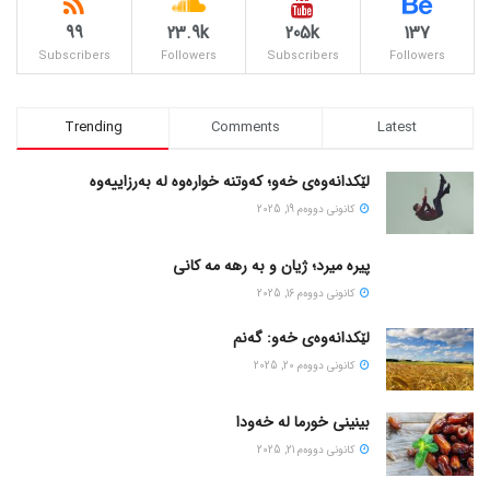
99
23.9k
205k
137
Subscribers
Followers
Subscribers
Followers
Trending
Comments
Latest
لێکدانەوەی خەو؛ کەوتنە خوارەوە لە بەرزاییەوە
كانونی دووه‌م 19, 2025
پیره میرد؛ ژیان و به رهه مه کانی
كانونی دووه‌م 16, 2025
لێکدانەوەی خەو: گەنم
كانونی دووه‌م 20, 2025
بینینی خورما لە خەودا
كانونی دووه‌م 21, 2025