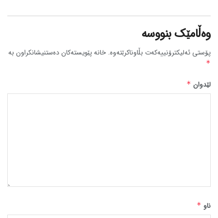
وەڵامێک بنووسە
پۆستی ئەلیکترۆنییەکەت بڵاوناکرێتەوە.
خانە پێویستەکان دەستنیشانکراون بە
*
لێدوان
*
ناو
*