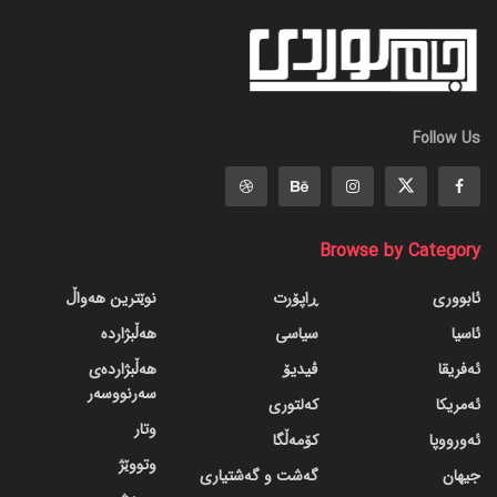
Follow Us
Browse by Category
ئابووری
ڕاپۆرت
نوێترین هەواڵ
ئاسیا
سیاسی
هەڵبژاردە
ئەفریقا
ڤیدیۆ
هەڵبژاردەی
سەرنووسەر
ئەمریکا
کەلتوری
وتار
ئەورووپا
کۆمەڵگا
وتووێژ
جیهان
گه‌شت و گه‌شتیاری