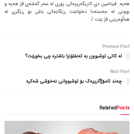
هەیە. ڤیتامین دی کاریگەرییەکی زۆری لە سەر گەشەی قژ هەیە و
بوونی لە جەستەدا دەتوانێت ڕێگایەکی باش بۆ ڕێگری لە
هەڵوەرینی قژ بێت./.
Previous Post
لە کاتی توشبوون بە ئەنفلۆنزا باشترە چی بخورێت؟
Next Post
چەند ئامۆژگارییەک بۆ توشبووانی نەخۆشی شەکرە
Related
Posts