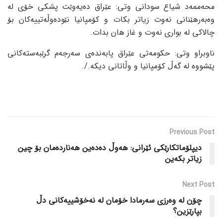
محەممەد شیاع سودانی وتی: عێراق دەیەوێت پشکی خۆی لە
وەبەرهێنانی نەوت زیاتر بکات و کۆمپانیا نێودەوڵەتییەکان بۆ
چالاکی لە بواری نەوت و غاز هان بدات.
ناوبراو وتی: حکومەتی عێراق پابەندەی سەرجەم گرێبەستەکانی
پێشووە لە گەڵ کۆمپانیا و وڵاتانی دیکە./.
Previous Post
دیپلۆماتکارێکی ئێرانی: هەوڵ دەدەین هەناردەمان بۆ چین
زیاتر بکەین
Next Post
چۆن لە وەرزی سەرمادا خۆمان لە نەخۆشییەکانی دڵ
بپارێزین؟