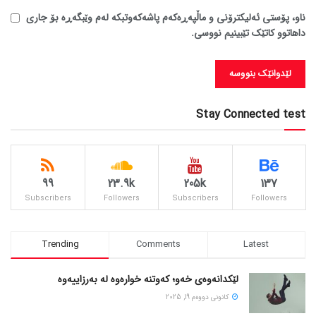
ناو، پۆستی ئەلیکترۆنی و ماڵپەڕەکەم پاشەکەوتبکە لەم وێبگەڕە بۆ جاری
داهاتوو کاتێک تێبینیم نووسی.
Stay Connected test
99
23.9k
205k
137
Subscribers
Followers
Subscribers
Followers
Trending
Comments
Latest
لێکدانەوەی خەو؛ کەوتنە خوارەوە لە بەرزاییەوە
كانونی دووه‌م 19, 2025