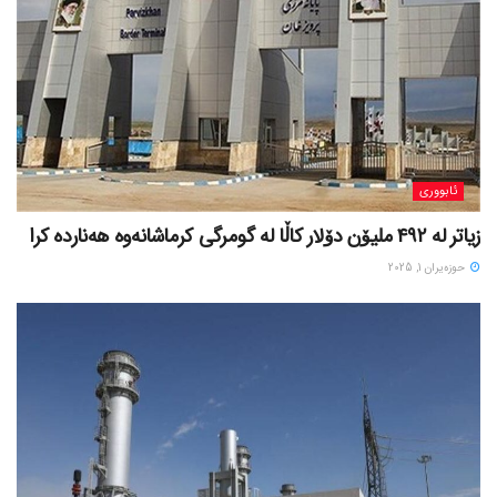
ئابووری
زیاتر لە ٤٩٢ ملیۆن دۆلار کاڵا لە گومرگی کرماشانەوە هەناردە کرا
حوزه‌یران 1, 2025