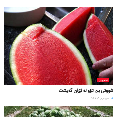
ئابووری
شووتی بێ تۆو لە ئێران گەیشت
حوزه‌یران 4, 2025