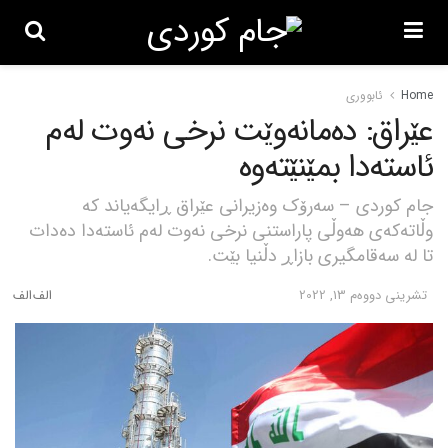
Home
ئابووری
عێراق: دەمانەوێت نرخی نەوت لەم
ئاستەدا بمێنێتەوە
جام کوردی – سەرۆک وەزیرانی عێراق ڕایگەیاند کە
وڵاتەکەی هەوڵی پاراستنی نرخی نەوت لەم ئاستەدا دەدات
تا لە سەقامگیری بازاڕ دڵنیا بێت.
تشرینی دووه‌م 13, 2022