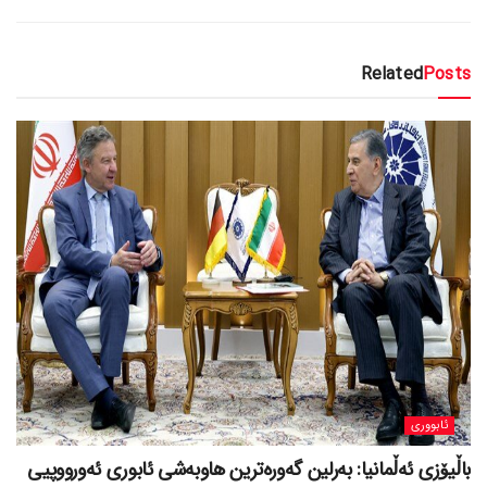
Related
Posts
ئابووری
باڵیۆزی ئەڵمانیا: بەرلین گەورەترین هاوبەشی ئابوری ئەورووپیی