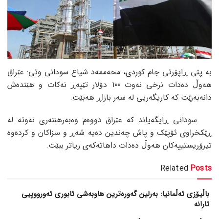
بە پێی ڕاپۆرتی جام کوردی، محەممەد شیاع سودانی وتی: عێراق
هەوڵ دەدات نرخی نەوت 100 دۆلار تێپەڕ نەکات و هێندەش
دانەبەزێت کە کاریگەریی لە سەر بازاڕ هەبێت.
سودانی ڕایگەیاند کە عێراق دووەم وەبەرهێنەری نەوتە لە
ڕێکخراوی ئۆپێک و پاش چەندین دەیە شەڕ و سزاکان و کردەوە
تیرۆریستییەکان هەوڵ دەدات داهاتەکەی زیاتر ببێت.
Related
Posts
باڵیۆزی ئەڵمانیا: بەرلین گەورەترین هاوبەشی ئابوری ئەورووپیی
تارانە