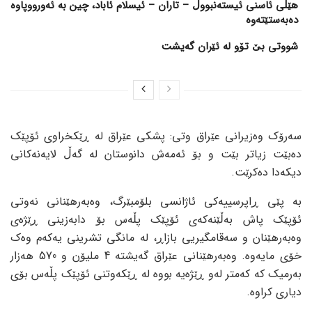
هێڵی ئاسنی ئیستەنبووڵ – تاران – ئیسلام ئاباد، چین بە ئەورووپاوە
دەبەستێتەوە
شووتی بێ تۆو لە ئێران گەیشت
سەرۆک وەزیرانی عێراق وتی: پشکی عێراق لە ڕێکخراوی ئۆپێک
دەبێت زیاتر بێت و بۆ ئەمەش دانوستان لە گەڵ لایەنەکانی
دیکەدا دەکرێت.
بە پێی ڕاپرسییەکی ئاژانسی بلۆمبێرگ، وەبەرهێنانی نەوتی
ئۆپێک پاش بەڵێنەکەی ئۆپێک پڵەس بۆ دابەزینی ڕێژەی
وەبەرهێنان و سەقامگیریی بازاڕ، لە مانگی تشرینی یەکەم وەک
خۆی مایەوە. وەبەرهێنانی عێراق گەیشتە 4 ملیۆن و 570 هەزار
بەرمیک کە کەمتر لەو ڕێژەیە بووە لە ڕێکەوتنی ئۆپێک پڵەس بۆی
دیاری کراوە.