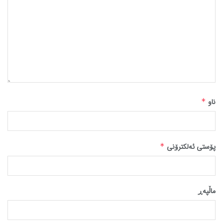
ناو
*
پۆستی ئەلکترۆنی
*
ماڵپه‌ڕ