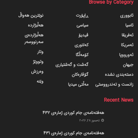
Browse by Category
ئابووری
ڕاپۆرت
نوێترین هەواڵ
ئاسیا
سیاسی
هەڵبژاردە
ئەفریقا
ڤیدیۆ
هەڵبژاردەی
سەرنووسەر
ئەمریکا
کەلتوری
وتار
ئەورووپا
کۆمەڵگا
وتووێژ
جیهان
گه‌شت و گه‌شتیاری
وەرزش
دسته‌بندی نشده
گۆڤاره‌کان
وێنە
زانست و تەندرووستی
مەڵتی میدیا
Recent News
هەفتەنامەی جام کوردی ژمارەی 432
ته‌مموز 28, 2026
هەفتەنامەی جام کوردی ژمارەی 431