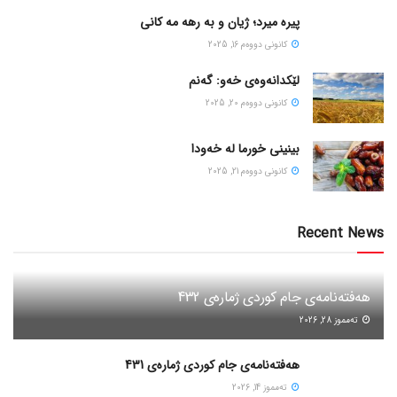
پیره میرد؛ ژیان و به رهه مه کانی
كانونی دووه‌م 16, 2025
لێکدانەوەی خەو: گەنم
كانونی دووه‌م 20, 2025
بینینی خورما لە خەودا
كانونی دووه‌م 21, 2025
Recent News
هەفتەنامەی جام کوردی ژمارەی 432
ته‌مموز 28, 2026
هەفتەنامەی جام کوردی ژمارەی 431
ته‌مموز 14, 2026