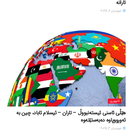
تارانە
حوزه‌یران 7, 2025
ئابووری
هێڵی ئاسنی ئیستەنبووڵ – تاران – ئیسلام ئاباد، چین بە
ئەورووپاوە دەبەستێتەوە
حوزه‌یران 4, 2025