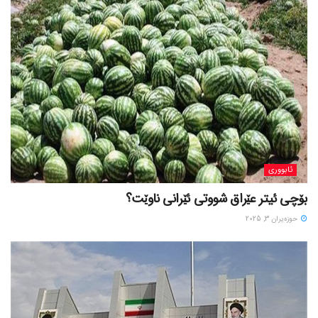
ئابووری
بۆچی ئیتر عێراق شووتی ئێرانی ناوێت؟
حوزه‌یران 3, 2025