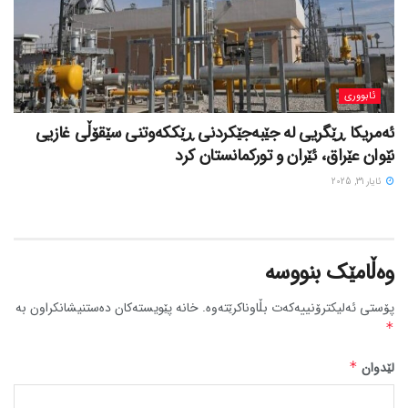
ئابووری
ئەمریکا ڕێگریی لە جێبەجێکردنی ڕێککەوتنی سێقۆڵی غازیی
نێوان عێراق، ئێران و تورکمانستان کرد
ئایار 31, 2025
وەڵامێک بنووسە
پۆستی ئەلیکترۆنییەکەت بڵاوناکرێتەوە.
خانە پێویستەکان دەستنیشانکراون بە
*
لێدوان
*