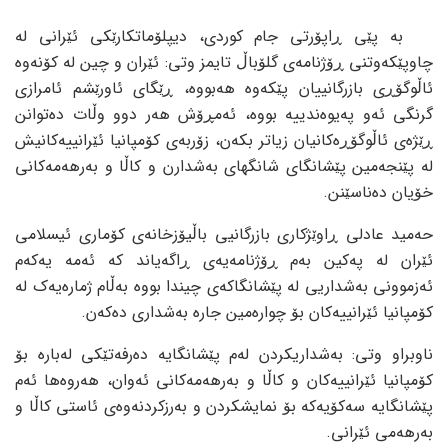
بە پێی ڕاپۆرتی جام کوردی، دیپلۆماتکارێکی ئێرانی لە
چاوپێکەوتنی ڕۆژنامەی گلۆباڵ تایمز وتی: ئێران و چین لە کۆنەوە
ئاڵوگۆڕی بازرگانییان پێکەوە هەبووە، ڕێگای ئاورێشم ئامرازی
گرنگی ئەو پەیوەندییە بووە، ئەمڕۆش هەر دوو وڵات دەتوانن
ڕێژەی ئاڵوگۆڕەکانیان زیاتر بکەن، زۆربەی کۆمپانیا ئێرانییەکانیش
لە پێنجەمین پێشانگای شانگهای بەشدارن و کاڵا و بەرهەمەکانی
خۆیان دەناسێنن.
حەمید عادلی ڕاوێژکاری بازرگانیی باڵیۆزخانەی کۆماری ئیسلامی
ئێران لە پەکین بەم ڕۆژنامەیەی ڕاگەیاند کە ئەمە یەکەم
ئەزموونی بەشداریی لە پێشانگاکەی چیندا بووە بەڵام ژمارەیەک لە
کۆمپانیا ئێرانییەکان بۆ چوارەمین جارە بەشداری دەکەن.
ناوبراو وتی: بەشداریکردن لەم پێشانگایە دەرفەتێکی لەبارە بۆ
کۆمپانیا ئێرانییەکان و کاڵا و بەرهەمەکانی ئەوان، هەروەها ئەم
پێشانگایە سەکۆیەکە بۆ نمایشکردن و بەرزکردنەوەی ئاستی کاڵا و
بەرهەمی ئێرانی.