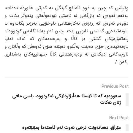
وتیشی کە چین بە دوو ئامانج گرنگی بە کەرتی هاوردە دەدات،
یەکەم ئەوەی کە بازرگانی لە ئاستی نێودەوڵەتی پتەوتر بکات و
دووەم ئەوەی کە ڕێژەی بەکارهێنانی ناوخۆیی بەرزتر بکاتەوە تا
یارمەتیدەری گەشەی ئابوری بێت. چین ئەم پێشانگایەی کردووەتە
پلەتفۆرمێکی گشتی بۆ کاڵا و بەرهەمەکان کە نەک تەنیا
یارمەتیدەری خۆی دەبێت بەڵکوو دەبێتە هۆی ئەوەش کە وڵاتان و
ناوچەکانی دیکەش لە وەبەرهێنانی کاڵا جیهانییەکان بەشداری
بکەن./.
Previous Post
سعوودیە کە تا ئێستا هەڵبژاردنێکی نەکردووە، باسی مافی
ژنان نەکات
Next Post
عێراق: دەمانەوێت نرخی نەوت لەم ئاستەدا بمێنێتەوە