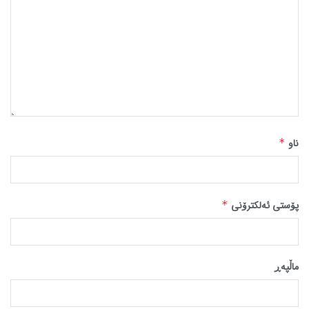
ناو
*
پۆستی ئەلکترۆنی
*
ماڵپه‌ڕ