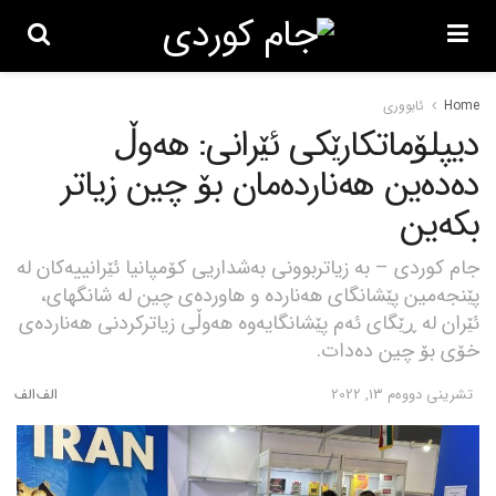
Home
ئابووری
دیپلۆماتکارێکی ئێرانی: هەوڵ
دەدەین هەناردەمان بۆ چین زیاتر
بکەین
جام کوردی – بە زیاتربوونی بەشداریی کۆمپانیا ئێرانییەکان لە
پێنجەمین پێشانگای هەناردە و هاوردەی چین لە شانگهای،
ئێران لە ڕێگای ئەم پێشانگایەوە هەوڵی زیاترکردنی هەناردەی
خۆی بۆ چین دەدات.
تشرینی دووه‌م 13, 2022