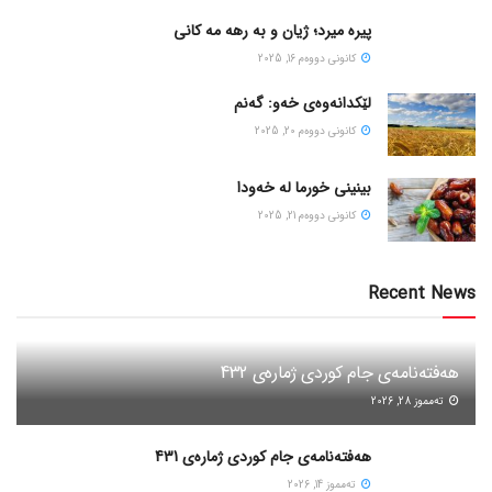
پیره میرد؛ ژیان و به رهه مه کانی
كانونی دووه‌م 16, 2025
لێکدانەوەی خەو: گەنم
كانونی دووه‌م 20, 2025
بینینی خورما لە خەودا
كانونی دووه‌م 21, 2025
Recent News
هەفتەنامەی جام کوردی ژمارەی 432
ته‌مموز 28, 2026
هەفتەنامەی جام کوردی ژمارەی 431
ته‌مموز 14, 2026