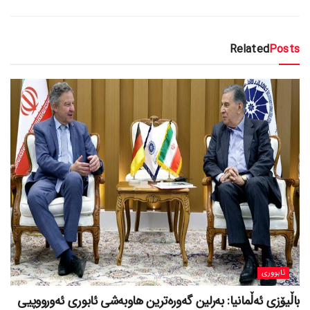
Related
Posts
ئابووری
باڵیۆزی ئەڵمانیا: بەرلین گەورەترین هاوبەشی ئابوری ئەورووپیی