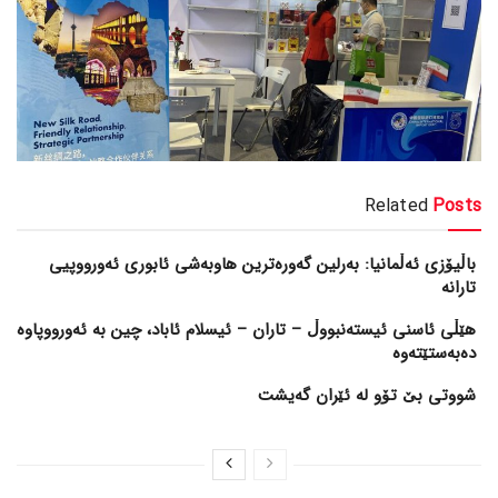
Related
Posts
باڵیۆزی ئەڵمانیا: بەرلین گەورەترین هاوبەشی ئابوری ئەورووپیی
تارانە
هێڵی ئاسنی ئیستەنبووڵ – تاران – ئیسلام ئاباد، چین بە ئەورووپاوە
دەبەستێتەوە
شووتی بێ تۆو لە ئێران گەیشت