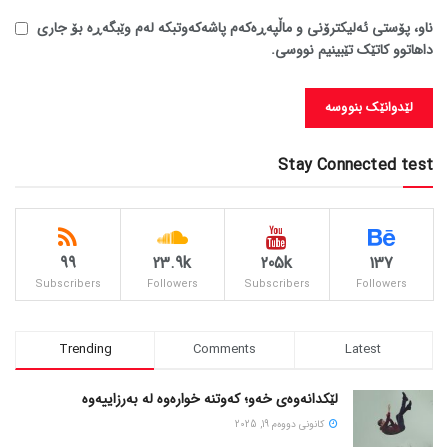
ناو، پۆستی ئەلیکترۆنی و ماڵپەڕەکەم پاشەکەوتبکە لەم وێبگەڕە بۆ جاری
داهاتوو کاتێک تێبینیم نووسی.
Stay Connected test
99
23.9k
205k
137
Subscribers
Followers
Subscribers
Followers
Trending
Comments
Latest
لێکدانەوەی خەو؛ کەوتنە خوارەوە لە بەرزاییەوە
كانونی دووه‌م 19, 2025