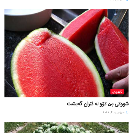
ئابووری
شووتی بێ تۆو لە ئێران گەیشت
حوزه‌یران 4, 2025