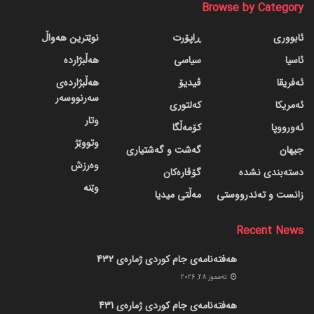
Browse by Category
ئابووری
ڕاپۆرت
نوێترین هەواڵ
ئاسیا
سیاسی
هەڵبژاردە
ئەفریقا
ڤیدیۆ
هەڵبژاردەی
سەرنووسەر
ئەمریکا
کەلتوری
وتار
ئەورووپا
کۆمەڵگا
وتووێژ
جیهان
گه‌شت و گه‌شتیاری
وەرزش
دسته‌بندی نشده
گۆڤاره‌کان
وێنە
زانست و تەندرووستی
مەڵتی میدیا
Recent News
هەفتەنامەی جام کوردی ژمارەی 432
ته‌مموز 28, 2026
هەفتەنامەی جام کوردی ژمارەی 431