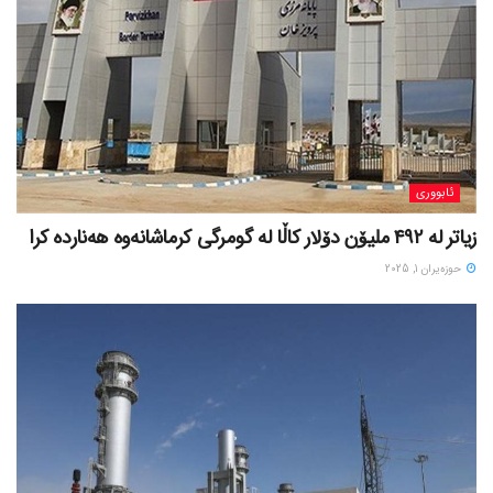
ئابووری
زیاتر لە ٤٩٢ ملیۆن دۆلار کاڵا لە گومرگی کرماشانەوە هەناردە کرا
حوزه‌یران 1, 2025