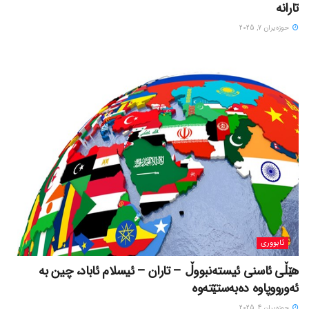
تارانە
حوزه‌یران 7, 2025
ئابووری
هێڵی ئاسنی ئیستەنبووڵ – تاران – ئیسلام ئاباد، چین بە
ئەورووپاوە دەبەستێتەوە
حوزه‌یران 4, 2025