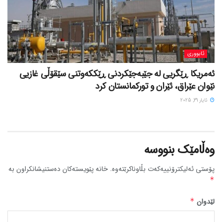
ئابووری
ئەمریکا ڕێگریی لە جێبەجێکردنی ڕێککەوتنی سێقۆڵی غازیی
نێوان عێراق، ئێران و تورکمانستان کرد
ئایار 31, 2025
وەڵامێک بنووسە
پۆستی ئەلیکترۆنییەکەت بڵاوناکرێتەوە.
خانە پێویستەکان دەستنیشانکراون بە
*
لێدوان
*