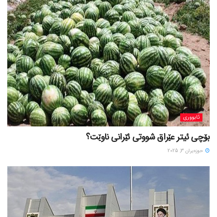
ئابووری
بۆچی ئیتر عێراق شووتی ئێرانی ناوێت؟
حوزه‌یران 3, 2025