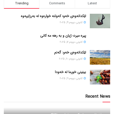
Trending
Comments
Latest
لێکدانەوەی خەو؛ کەوتنە خوارەوە لە بەرزاییەوە
كانونی دووه‌م 19, 2025
پیره میرد؛ ژیان و به رهه مه کانی
كانونی دووه‌م 16, 2025
لێکدانەوەی خەو: گەنم
كانونی دووه‌م 20, 2025
بینینی خورما لە خەودا
كانونی دووه‌م 21, 2025
Recent News