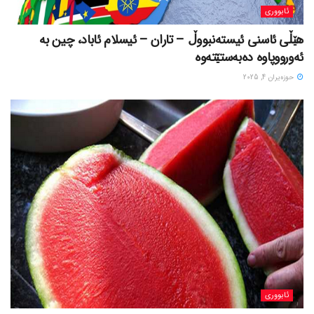
ئابووری
هێڵی ئاسنی ئیستەنبووڵ – تاران – ئیسلام ئاباد، چین بە
ئەورووپاوە دەبەستێتەوە
حوزه‌یران 4, 2025
ئابووری