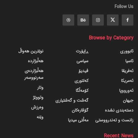
Follow Us
Browse by Category
ئابووری
ڕاپۆرت
نوێترین هەواڵ
ئاسیا
سیاسی
هەڵبژاردە
ئەفریقا
ڤیدیۆ
هەڵبژاردەی
سەرنووسەر
ئەمریکا
کەلتوری
وتار
ئەورووپا
کۆمەڵگا
وتووێژ
جیهان
گه‌شت و گه‌شتیاری
وەرزش
دسته‌بندی نشده
گۆڤاره‌کان
وێنە
زانست و تەندرووستی
مەڵتی میدیا
Recent News