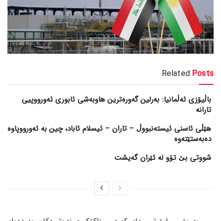
Related
Posts
باڵیۆزی ئەڵمانیا: بەرلین گەورەترین هاوبەشی ئابوری ئەورووپیی
تارانە
هێڵی ئاسنی ئیستەنبووڵ – تاران – ئیسلام ئاباد، چین بە ئەورووپاوە
دەبەستێتەوە
شووتی بێ تۆو لە ئێران گەیشت