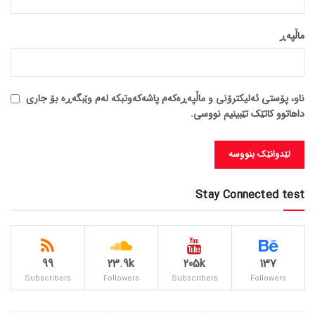
ماڵپه‌ڕ
ناو، پۆستی ئەلیکترۆنی و ماڵپەڕەکەم پاشەکەوتبکە لەم وێبگەڕە بۆ جاری
داهاتوو کاتێک تێبینیم نووسی.
Stay Connected test
99
23.9k
205k
137
Subscribers
Followers
Subscribers
Followers