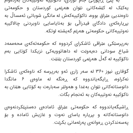
بە پێی ڕاپۆرتی جام کوردی، ناکۆکییە نەوتییەکان بەردەوام
یەکێک لە کێشەکانی نێوان هەرێمی کوردستان و حکومەتی
ناوەندیی عێراق بووە، ناکۆکییەکەش لە مانگی شوباتی ئەمساڵ بە
بڕیارەکەی دادگای فیدراڵی بۆ بەنایاسایی ناوبردنی چالاکییە
نەوتییەکانی حکومەتی هەرێم گەیشتە لوتکە.
بەرپرسێکی عێراقی ئاشکرای کردووە کە حکومەتەکەی محەممەد
شیاع سودانی دەیەوێت لە داهاتوویەکی نزیکدا کۆتایی بەم
ناکۆکییە لە گەڵ هەرێمی کوردستان بێنێت.
گۆڤاری نیوز 360 لە سەر زاری ئەو بەرپرسە کە ناوەکەی ئاشکرا
نەکراوە، ڕایگەیاندووە کە ڕەنگە لە ماوەی 6 مانگدا
دانوستانەکانی نێوان بەغدا و هەولێر سەبارەت بە کۆتایی هێنان بە
ناکۆکییە نەوتییەکان بە ئەنجام بگات.
ڕاشیگەیاندووە کە حکومەتی عێراق ئامادەی دەستپێکردنەوەی
دانوستانەکانە و بڕیارە یاسای نەوت و غازیش ئامادە و بۆ
پەسەندکردن ڕەوانەی پەرلەمانی بکرێت.