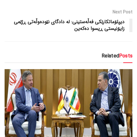
Next Post
دیپلۆماتکارێکی فەڵەستینی: لە دادگای نێودەوڵەتی ڕژێمی
زایۆنیستی ڕیسوا دەکەین
Related
Posts