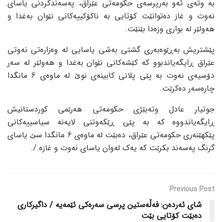
بە وتەی ئەو بەرپرسەی حکومەتی عێراق، پەسەندکردنی یاسای
نەوت و غاز دەتوانێت کۆتایی بە ناکۆکییەکانی نێوان بەغدا و
هەولێر لە بواری وزەدا بێنێت.
پێشتریش بەڕێوەبەری گشتی بەشی یاسایی لە وەزارەتی نەوتی
عێراق ڕایگەیاندبوو کە کێشەکانی نێوان بەغدا و هەولێر لە سەر
دۆسیەی نەوت بە پێی پلانی کابینەی نوێ لە ماوەی 6 مانگدا
چارەسەر دەکرێت.
جوتیار عادل وتەبێژی حکومەتی هەرێمی کوردستانیش
ڕایگەیاندووە کە بە پێی ڕێکەوتنی لایەنە سیاسییەکانی
پێکهێنەری حکومەتی عێراق، دەبێت لە ماوەی 6 مانگدا سێ یاسای
گرنگ پەسەند بکرێت کە یەک لەوان یاسای نەوت و غازە./.
Previous Post
شای ئەردەن: فەڵەستین پرسی سەرەکی ئێمەیە / داگیرکاری
دەبێت کۆتایی بێت