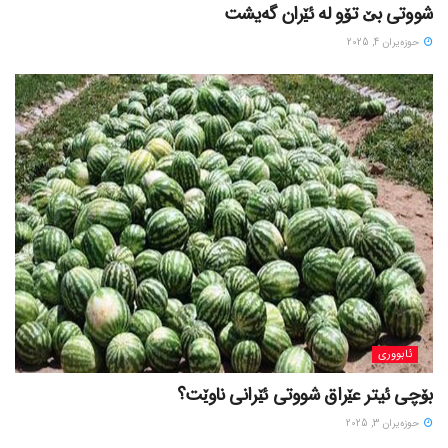
شووتی بێ تۆو لە ئێران گەیشت
حوزه‌یران 4, 2025
ئابووری
بۆچی ئیتر عێراق شووتی ئێرانی ناوێت؟
حوزه‌یران 3, 2025