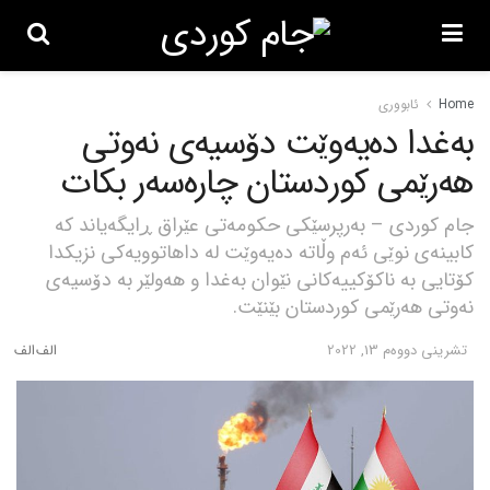
Home
ئابووری
بەغدا دەیەوێت دۆسیەی نەوتی
هەرێمی کوردستان چارەسەر بکات
جام کوردی – بەرپرسێکی حکومەتی عێراق ڕایگەیاند کە
کابینەی نوێی ئەم وڵاتە دەیەوێت لە داهاتوویەکی نزیکدا
کۆتایی بە ناکۆکییەکانی نێوان بەغدا و هەولێر بە دۆسیەی
نەوتی هەرێمی کوردستان بێنێت.
تشرینی دووه‌م 13, 2022