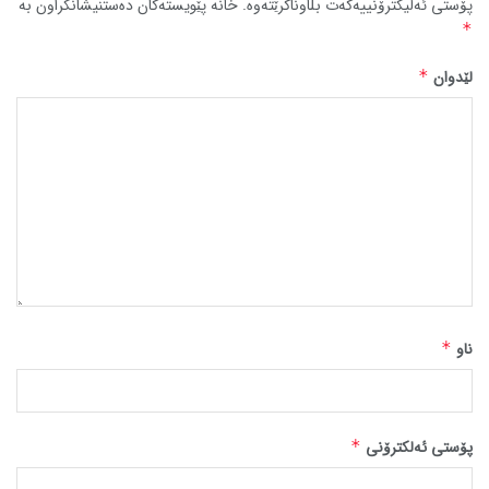
پۆستی ئەلیکترۆنییەکەت بڵاوناکرێتەوە.
خانە پێویستەکان دەستنیشانکراون بە
*
لێدوان
*
ناو
*
پۆستی ئەلکترۆنی
*