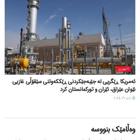
ئابووری
ئەمریکا ڕێگریی لە جێبەجێکردنی ڕێککەوتنی سێقۆڵی غازیی
نێوان عێراق، ئێران و تورکمانستان کرد
ئایار 31, 2025
وەڵامێک بنووسە