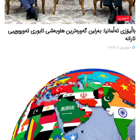
ئابووری
باڵیۆزی ئەڵمانیا: بەرلین گەورەترین هاوبەشی ئابوری ئەورووپیی
تارانە
حوزه‌یران 7, 2025