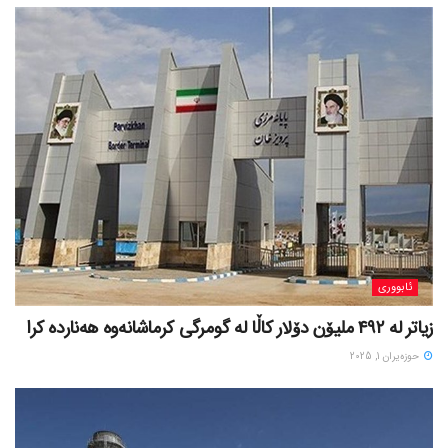
ئابووری
زیاتر لە ٤٩٢ ملیۆن دۆلار کاڵا لە گومرگی کرماشانەوە هەناردە کرا
حوزه‌یران 1, 2025