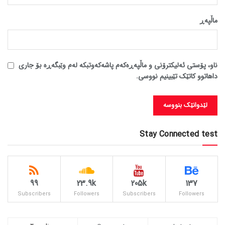
ماڵپه‌ڕ
ناو، پۆستی ئەلیکترۆنی و ماڵپەڕەکەم پاشەکەوتبکە لەم وێبگەڕە بۆ جاری
داهاتوو کاتێک تێبینیم نووسی.
Stay Connected test
99
23.9k
205k
137
Subscribers
Followers
Subscribers
Followers