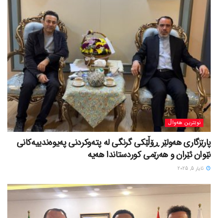
نوێترین هەواڵ
پارێزگاری هەولێر ڕۆڵێکی گرنگی لە پتەوکردنی پەیوەندییەکانی
نێوان ئێران و هەرێمی کوردستاندا هەیە
ئایار 5, 2025