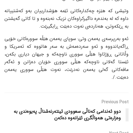
وتیشی کە هێزە چەکدارەکانی ئێمە هۆشدارییان بەو کەشتییانە
داوە کە لە بەندەرە داگیرکراوەکان نزیک نەبنەوە و تا کاتی گەیشتن
بە ڕێکەوتن، هەناردەی نەوت دەبێت ڕابگیرێت.
ئەو بەرپرسەی یەمەن وتی: سوپای یەمەن هێڵە سوورەکانی خۆیی
ڕاگەیاندووە و ئەو سەردەمەش بە سەر هاتووە کە ئەمریکا و
وڵاتانی ڕۆژئاوا هێڵی سووری ناوچەکە و جیهان دیاری بکەن،
ئێستا گەلانی ناوچەکە هێڵی سووری خۆیان دەزانن و ئەگەر
مافەکانی گەلی یەمەن نەدرێت، نەوت هێڵی سووری یەمەن
دەبێت./.
Previous Post
دوو ئەندامی کەناڵی سعوودی ئینتەرنەشناڵ پەیوەندی بە
وەزارەتی هەواڵگری ئێرانەوە دەکەن