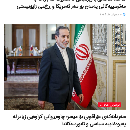
مەترسییەکانی یەمەن بۆ سەر ئەمریکا و ڕژێمی زایۆنیستی
حوزه‌یران 5, 2025
نوێترین هەواڵ
سەردانەکەی عێراقچی بۆ میسر؛ چاوەڕوانی کراوەیی زیاتر لە
پەیوەندییە سیاسی و ئابورییەکاندا