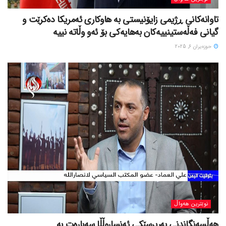
تاوانەکانی ڕژیمی زایۆنیستی بە هاوکاری ئەمریکا دەکرێت و
گیانی فەڵەستینییەکان بەهایەکی بۆ ئەو وڵاتە نییە
حوزه‌یران 6, 2025
نوێترین هەواڵ
هەڵسەنگاندنی بەرپرسێکی ئەنساروڵڵا سەبارەت بە