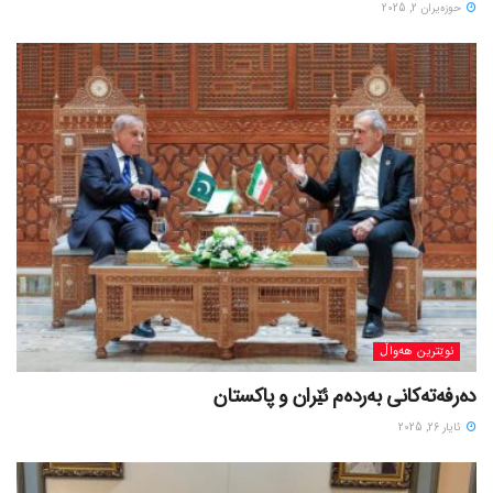
حوزه‌یران 2, 2025
نوێترین هەواڵ
دەرفەتەکانی بەردەم ئێران و پاکستان
ئایار 26, 2025