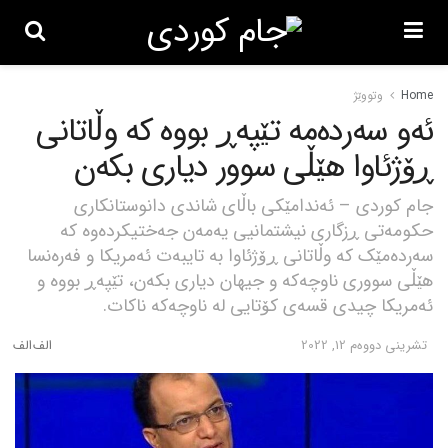
Home
وتووێژ
ئەو سەردەمە تێپەڕ بووە کە وڵاتانی
ڕۆژئاوا هێڵی سوور دیاری بکەن
جام کوردی – ئەندامێکی باڵای شاندی دانوستانکاری
حکومەتی ڕزگاری نیشتمانیی یەمەن جەختیکردەوە کە
سەردەمێک کە وڵاتانی ڕۆژئاوا بە تایبەت ئەمریکا و فەرەنسا
هێڵی سووری ناوچەکە و جیهان دیاری بکەن، تێپەڕ بووە و
ئەمریکا چیدی قسەی کۆتایی لە ناوچەکە ناکات.
تشرینی دووه‌م 12, 2022