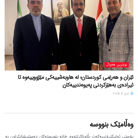
نوێترین هەواڵ
ئێران و هەرێمی کوردستان؛ لە هاوبەشییەکی مێژووییەوە تا
ئیرادەی بەهێزکردنی پەیوەندییەکان
ئایار 4, 2025
وەڵامێک بنووسە
پۆستی ئەلیکترۆنییەکەت بڵاوناکرێتەوە.
خانە پێویستەکان دەستنیشانکراون بە