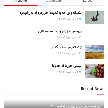
Trending
Comments
Latest
لێکدانەوەی خەو؛ کەوتنە خوارەوە لە بەرزاییەوە
كانونی دووه‌م 19, 2025
پیره میرد؛ ژیان و به رهه مه کانی
كانونی دووه‌م 16, 2025
لێکدانەوەی خەو: گەنم
كانونی دووه‌م 20, 2025
بینینی خورما لە خەودا
كانونی دووه‌م 21, 2025
Recent News
هەفتەنامەی جام کوردی ژمارەی 432