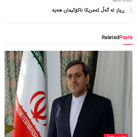
Next Post
ڕیاز: لە گەڵ ئەمریکا ناکۆکیمان هەیە
Related
Posts
نوێترین هەواڵ