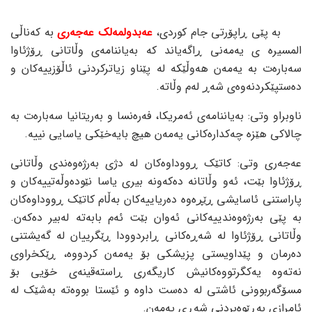
بە پێی ڕاپۆرتی جام کوردی،
عەبدولمەلک عەجەری
بە کەناڵی
المسیرە ی یەمەنی ڕاگەیاند کە بەیاننامەی وڵاتانی ڕۆژئاوا
سەبارەت بە یەمەن هەوڵێکە لە پێناو زیاترکردنی ئاڵۆزییەکان و
دەستپێکردنەوەی شەڕ لەم وڵاتە.
ناوبراو وتی: بەیاننامەی ئەمریکا، فەرەنسا و بەریتانیا سەبارەت بە
چالاکی هێزە چەکدارەکانی یەمەن هیچ بایەخێکی یاسایی نییە.
عەجەری وتی: کاتێک ڕووداوەکان لە دژی بەرژەوەندی وڵاتانی
ڕۆژئاوا بێت، ئەو وڵاتانە دەکەونە بیری یاسا نێودەوڵەتییەکان و
پاراستنی ئاسایشی ڕێڕەوە دەریاییەکان بەڵام کاتێک ڕووداوەکان
بە پێی بەرژەوەندییەکانی ئەوان بێت ئەم بابەتە لەبیر دەکەن.
وڵاتانی ڕۆژئاوا لە شەڕەکانی ڕابردوودا ڕێگرییان لە گەیشتنی
دەرمان و پێداویستی پزیشکی بۆ یەمەن کردووە، ڕێکخراوی
نەتەوە یەکگرتووەکانیش کاریگەری ڕاستەقینەی خۆیی بۆ
مسۆگەربوونی ئاشتی لە دەست داوە و ئێستا بووەتە بەشێک لە
ئامرازی بەڕێوەبردنی شەڕی یەمەن.