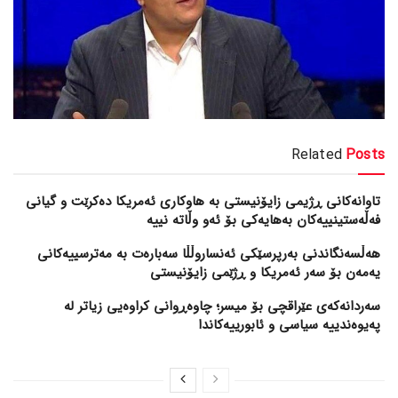
Related
Posts
تاوانەکانی ڕژیمی زایۆنیستی بە هاوکاری ئەمریکا دەکرێت و گیانی
فەڵەستینییەکان بەهایەکی بۆ ئەو وڵاتە نییە
هەڵسەنگاندنی بەرپرسێکی ئەنساروڵڵا سەبارەت بە مەترسییەکانی
یەمەن بۆ سەر ئەمریکا و ڕژێمی زایۆنیستی
سەردانەکەی عێراقچی بۆ میسر؛ چاوەڕوانی کراوەیی زیاتر لە
پەیوەندییە سیاسی و ئابورییەکاندا