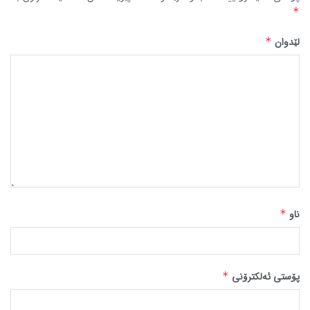
*
لێدوان
*
ناو
*
پۆستی ئەلکترۆنی
*