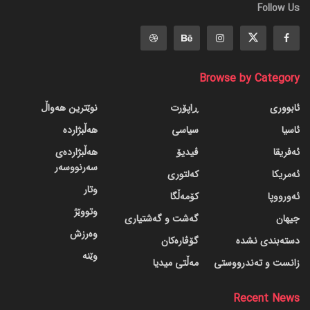
Follow Us
Browse by Category
ئابووری
ڕاپۆرت
نوێترین هەواڵ
ئاسیا
سیاسی
هەڵبژاردە
ئەفریقا
ڤیدیۆ
هەڵبژاردەی
سەرنووسەر
ئەمریکا
کەلتوری
وتار
ئەورووپا
کۆمەڵگا
وتووێژ
جیهان
گه‌شت و گه‌شتیاری
وەرزش
دسته‌بندی نشده
گۆڤاره‌کان
وێنە
زانست و تەندرووستی
مەڵتی میدیا
Recent News