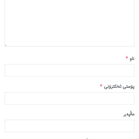
ناو
*
پۆستی ئەلکترۆنی
*
ماڵپه‌ڕ