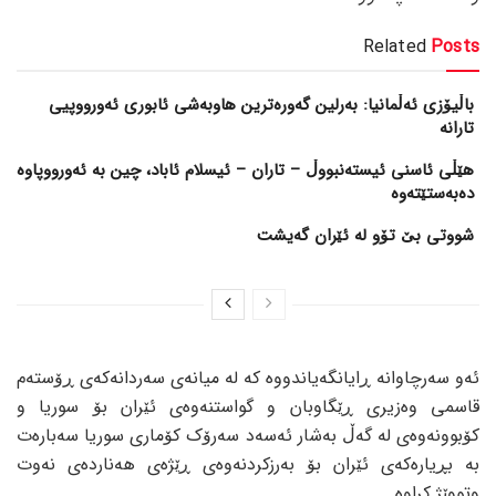
Related
Posts
باڵیۆزی ئەڵمانیا: بەرلین گەورەترین هاوبەشی ئابوری ئەورووپیی
تارانە
هێڵی ئاسنی ئیستەنبووڵ – تاران – ئیسلام ئاباد، چین بە ئەورووپاوە
دەبەستێتەوە
شووتی بێ تۆو لە ئێران گەیشت
ئەو سەرچاوانە ڕایانگەیاندووە کە لە میانەی سەردانەکەی ڕۆستەم
قاسمی وەزیری ڕێگاوبان و گواستنەوەی ئێران بۆ سوریا و
کۆبوونەوەی لە گەڵ بەشار ئەسەد سەرۆک کۆماری سوریا سەبارەت
بە بڕیارەکەی ئێران بۆ بەرزکردنەوەی ڕێژەی هەناردەی نەوت
وتووێژ کراوە.