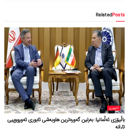
Related
Posts
ئابووری
باڵیۆزی ئەڵمانیا: بەرلین گەورەترین هاوبەشی ئابوری ئەورووپیی
تارانە