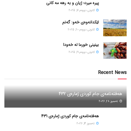
پیره میرد؛ ژیان و به رهه مه کانی
كانونی دووه‌م 16, 2025
لێکدانەوەی خەو: گەنم
كانونی دووه‌م 20, 2025
بینینی خورما لە خەودا
كانونی دووه‌م 21, 2025
Recent News
هەفتەنامەی جام کوردی ژمارەی 432
ته‌مموز 28, 2026
هەفتەنامەی جام کوردی ژمارەی 431
ته‌مموز 14, 2026