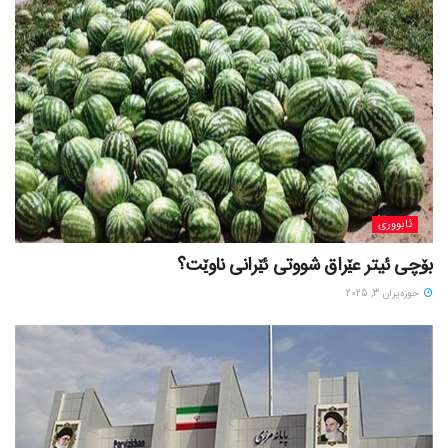
ئابووری
بۆچی ئیتر عێراق شووتی ئێرانی ناوێت؟
حوزه‌یران 3, 2025