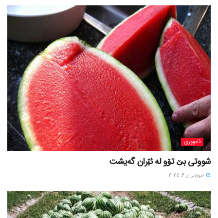
ئابووری
شووتی بێ تۆو لە ئێران گەیشت
حوزه‌یران 4, 2025