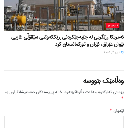
ئابووری
ئەمریکا ڕێگریی لە جێبەجێکردنی ڕێککەوتنی سێقۆڵی غازیی
نێوان عێراق، ئێران و تورکمانستان کرد
ئایار 31, 2025
وەڵامێک بنووسە
پۆستی ئەلیکترۆنییەکەت بڵاوناکرێتەوە.
خانە پێویستەکان دەستنیشانکراون بە
*
لێدوان
*