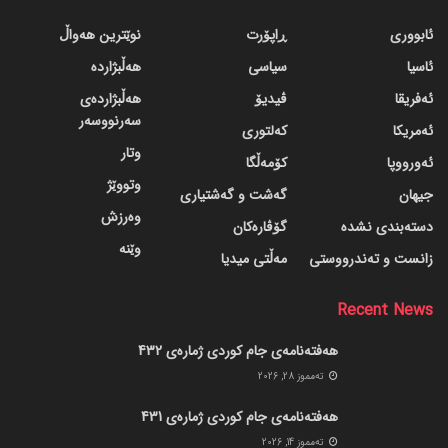
ئابووری
ڕاپۆرت
نوێترین هەواڵ
ئاسیا
سیاسی
هەڵبژاردە
ئەفریقا
ڤیدیۆ
هەڵبژاردەی
سەرنووسەر
ئەمریکا
کەلتوری
وتار
ئەورووپا
کۆمەڵگا
وتووێژ
جیهان
گه‌شت و گه‌شتیاری
وەرزش
دسته‌بندی نشده
گۆڤاره‌کان
وێنە
زانست و تەندرووستی
مەڵتی میدیا
Recent News
هەفتەنامەی جام کوردی ژمارەی 432
ته‌مموز 28, 2026
هەفتەنامەی جام کوردی ژمارەی 431
ته‌مموز 14, 2026