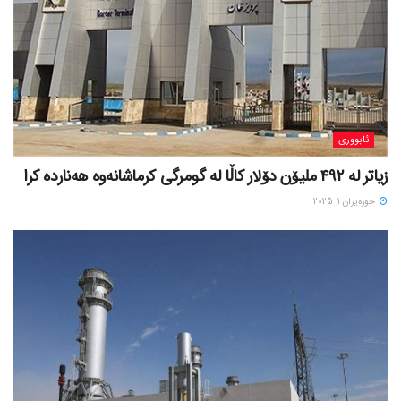
ئابووری
زیاتر لە ٤٩٢ ملیۆن دۆلار کاڵا لە گومرگی کرماشانەوە هەناردە کرا
حوزه‌یران 1, 2025