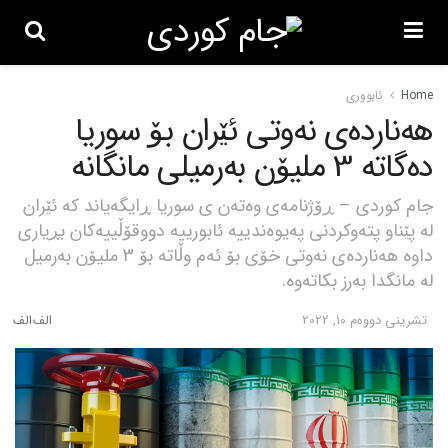
Home
ئابووری
هەناردەی نەوتی ئێران بۆ سوریا
دەگاتە 3 ملیۆن بەرمیلی مانگانە
جام کوردی – ڕۆژنامەی وەتەن ی سوریا ڕایگەیاند کە ئێران
لە پێناو پتەوکردنی پەیوەندییە ئابورییە دووقۆڵییەکان بڕیاری
داوە هەناردەی نەوتی خۆی بۆ ئەم وڵاتە بۆ 3 ملیۆن بەرمیل
لە مانگدا بەرز بکاتەوە.
تشرینی دووه‌م 10, 2022