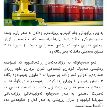
بە پێی ڕاپۆرتی جام کوردی، ڕۆژنامەی وەتەن لە سەر زاری چەند
سەرچاوەیەکی ئاگادارەوە ڕایەگەیاندووە کە حکومەتی ئێران
بڕیاری ئەوەی داوە کە ڕێژەی هەناردەی نەوت بۆ سوریا تا 3
ملیۆن بەرمیلی مانگانە بەرز بکاتەوە.
ئەو سەرچاوانە بە ڕۆژنامەکەیان ڕاگەیاندووە کە ئیبراهیم
ڕەئیسی سەرۆک کۆماری ئیسلامی ئێران بڕیاری داوە ڕێژەی
هەناردەی نەوتی ئەم وڵاتە بۆ سوریا لە 2 ملیۆن بەرمیلەوە بگاتە
3 ملیۆن بەرمیل تا وێڕای پتەوکردنی پەیوەندییە دووقۆڵییەکان،
دیمەشق بە سەر قەیرانی وزەدا زاڵ بێت، بە تایبەت ئەوەی کە
ئەمریکا دەستی بە سەر سەرچاوە نەوتییەکانی ڕۆژهەڵاتی
سوریادا گرتووە و سزای زۆریشی بە سەر گەل و حکومەتی ئەم
وڵاتەدا سەپاندووە.