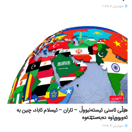
حوزه‌یران 7, 2025
ئابووری
هێڵی ئاسنی ئیستەنبووڵ – تاران – ئیسلام ئاباد، چین بە
ئەورووپاوە دەبەستێتەوە
حوزه‌یران 4, 2025