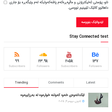
ناو، پۆستی ئەلیکترۆنی و ماڵپەڕەکەم پاشەکەوتبکە لەم وێبگەڕە بۆ جاری
داهاتوو کاتێک تێبینیم نووسی.
Stay Connected test
99
23.9k
205k
137
Subscribers
Followers
Subscribers
Followers
Trending
Comments
Latest
لێکدانەوەی خەو؛ کەوتنە خوارەوە لە بەرزاییەوە
كانونی دووه‌م 19, 2025