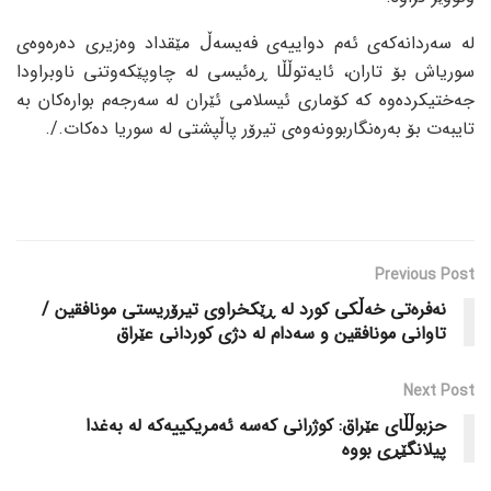
لە سەردانەکەی ئەم دواییەی فەیسەڵ مێقداد وەزیری دەرەوەی
سوریاش بۆ تاران، ئایەتوڵڵا ڕەئیسی لە چاوپێکەوتنی ناوبراودا
جەختیکردەوە کە کۆماری ئیسلامی ئێران لە سەرجەم بوارەکان بە
تایبەت بۆ بەرەنگاربوونەوەی تیرۆر پاڵپشتی لە سوریا دەکات./.
Previous Post
نەفرەتی خەڵکی کورد لە ڕێکخراوی تیرۆریستی مونافقین /
تاوانی مونافقین و سەدام لە دژی کوردانی عێراق
Next Post
حزبوڵڵای عێراق: کوژرانی کەسە ئەمریکییەکە لە بەغدا
پیلانگێڕی بووە