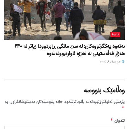
ئاسیا
نەتەوە یەکگرتووەکان: لە سێ مانگی ڕابردوودا زیاتر لە 640
هەزار فەڵەستینی لە غەززە ئاوارەبوونەتەوە
حوزه‌یران 6, 2025
وەڵامێک بنووسە
پۆستی ئەلیکترۆنییەکەت بڵاوناکرێتەوە.
خانە پێویستەکان دەستنیشانکراون بە
*
لێدوان
*