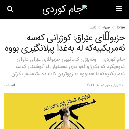
Home
جیهان
ئاسیا
حزبوڵڵای عێراق: کوژرانی کەسە
ئەمریکییەکە لە بەغدا پیلانگێڕی بووە
جام کوردی – وتەبێژی کەتائیبی حزبوڵڵای عێراق داوای
ئەوەیکرد کە بکوژ و ئەوانەی دەستیان لە کوشتنی کەسە
ئەمریکییەکەدا هەبووە بە زووترین کات دەستبەسەر بکرێن.
تشرینی دووه‌م 10, 2022