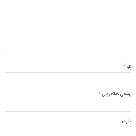
ناو
*
پۆستی ئەلکترۆنی
*
ماڵپه‌ڕ