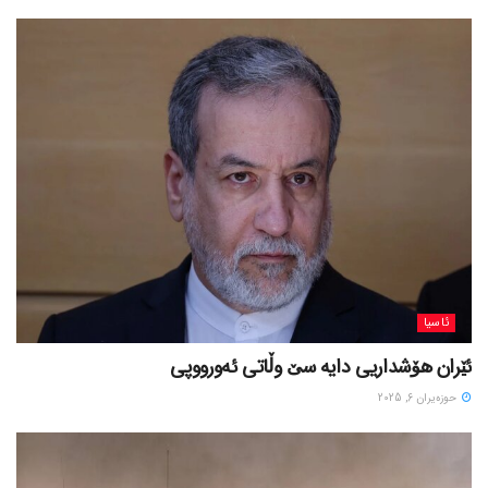
ئاسیا
ئێران هۆشداریی دایە سێ وڵاتی ئەورووپی
حوزه‌یران 6, 2025