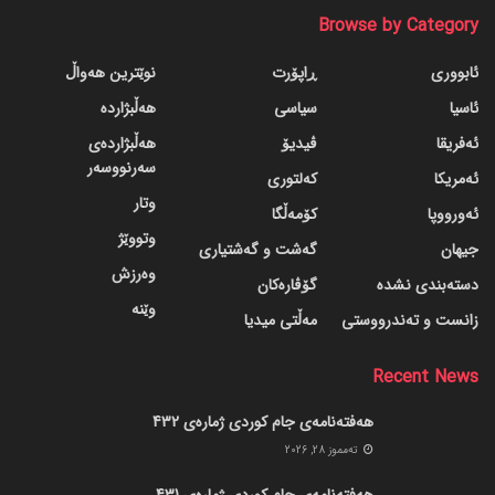
Browse by Category
ئابووری
ڕاپۆرت
نوێترین هەواڵ
ئاسیا
سیاسی
هەڵبژاردە
ئەفریقا
ڤیدیۆ
هەڵبژاردەی
سەرنووسەر
ئەمریکا
کەلتوری
وتار
ئەورووپا
کۆمەڵگا
وتووێژ
جیهان
گه‌شت و گه‌شتیاری
وەرزش
دسته‌بندی نشده
گۆڤاره‌کان
وێنە
زانست و تەندرووستی
مەڵتی میدیا
Recent News
هەفتەنامەی جام کوردی ژمارەی 432
ته‌مموز 28, 2026
هەفتەنامەی جام کوردی ژمارەی 431