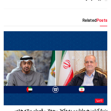
Related
Posts
ئاسیا
پزیشکیان: هیوادارین بەرەکەتی جەژنی قوربان ببێتە هۆی