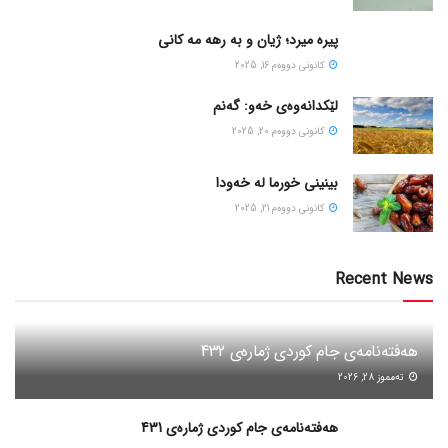
پیره میرد؛ ژیان و به رهه مه کانی
كانونی دووه‌م 16, 2025
لێکدانەوەی خەو: گەنم
كانونی دووه‌م 20, 2025
بینینی خورما لە خەودا
كانونی دووه‌م 21, 2025
Recent News
هەفتەنامەی جام کوردی ژمارەی 432
ته‌مموز 28, 2026
هەفتەنامەی جام کوردی ژمارەی 431