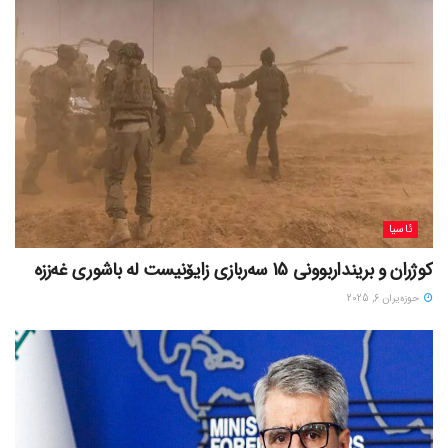
ئاسیا
کوژران و برینداربوونی 15 سەربازی زایۆنیست لە باشوری غەززە
حوزه‌یران 6, 2025