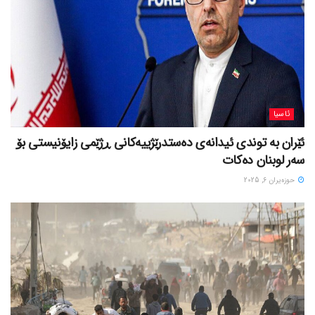
ئاسیا
ئێران بە توندی ئیدانەی دەستدرێژییەکانی ڕژێمی زایۆنیستی بۆ
سەر لوبنان دەکات
حوزه‌یران 6, 2025