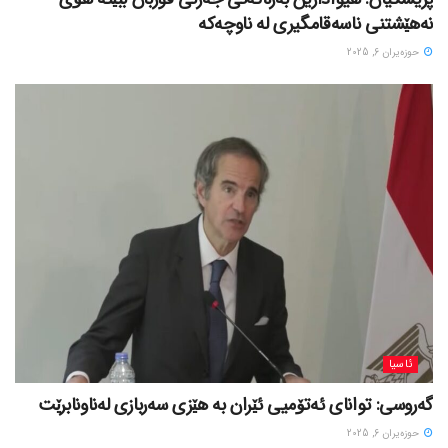
نەهێشتنی ناسەقامگیری لە ناوچەکە
حوزه‌یران 6, 2025
ئاسیا
گەروسی: توانای ئەتۆمیی ئێران بە هێزی سەربازی لەناونابرێت
حوزه‌یران 6, 2025