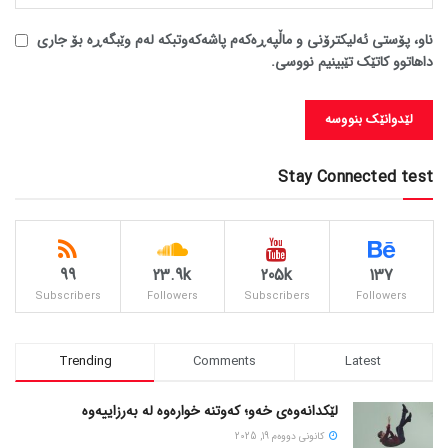
ناو، پۆستی ئەلیکترۆنی و ماڵپەڕەکەم پاشەکەوتبکە لەم وێبگەڕە بۆ جاری
داهاتوو کاتێک تێبینیم نووسی.
Stay Connected test
99
23.9k
205k
137
Subscribers
Followers
Subscribers
Followers
Trending
Comments
Latest
لێکدانەوەی خەو؛ کەوتنە خوارەوە لە بەرزاییەوە
كانونی دووه‌م 19, 2025