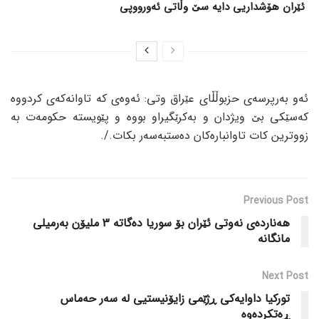
ئێران هۆشداریی دایە سێ وڵاتی ئەورووپی
ئەو بەرپرسەی حزبوڵڵای عێراق وتی: ئەوەی کە تاوانەکەی کردووە
کەسێکی بێ ویژدان و بەکرێگیراو بووە و پێویستە حکومەت بە
زووترین کات تاوانبارەکان دەستبەسەر بکات./.
Previous Post
هەناردەی نەوتی ئێران بۆ سوریا دەگاتە 3 ملیۆن بەرمیلی
مانگانە
Next Post
تورکیا داوایەکی ڕژێمی زایۆنیستیی لە سەر حەماس
ڕەتکردەوە