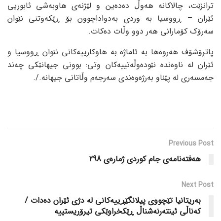
ترانزێت، چالاکانە هەوڵ دەدەین و لێژنەی هاوبەشی ئابوریی
ئێران – ڕووسیا بە وردی بەدواداچوون بۆ ڕێکەوتنی نێوان
سەرۆک کۆمارانی هەر دوو وڵات دەکات.
پاترۆشۆف هەروەها بە ئاماژە بە هاوکارییەکانی نێوان ڕووسیا و
ئێران لە ناوەندە نێودەوڵەتییەکان وتی: بوونی جیهانێکی چەند
جەمسەری لە پێناو بەرژەوەندی سەرجەم وڵاتانی جیهانە./.
Previous Post
هەفتەنامەی جام کوردی ژمارەی 298
Next Post
بەریتانیا تێچووی پیلانگێڕییەکانی لە دژی ئێران دەدات /
کەناڵی ئینتەرنەشناڵ ڕێکخراوێکی تیرۆریستییە