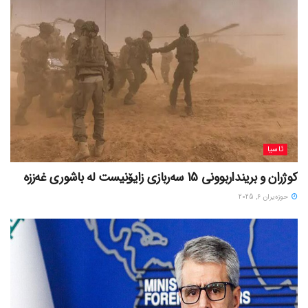
ئاسیا
کوژران و برینداربوونی 15 سەربازی زایۆنیست لە باشوری غەززە
حوزه‌یران 6, 2025