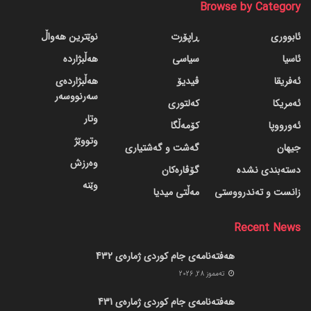
Browse by Category
ئابووری
ڕاپۆرت
نوێترین هەواڵ
ئاسیا
سیاسی
هەڵبژاردە
ئەفریقا
ڤیدیۆ
هەڵبژاردەی
سەرنووسەر
ئەمریکا
کەلتوری
وتار
ئەورووپا
کۆمەڵگا
وتووێژ
جیهان
گه‌شت و گه‌شتیاری
وەرزش
دسته‌بندی نشده
گۆڤاره‌کان
وێنە
زانست و تەندرووستی
مەڵتی میدیا
Recent News
هەفتەنامەی جام کوردی ژمارەی 432
ته‌مموز 28, 2026
هەفتەنامەی جام کوردی ژمارەی 431