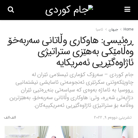
Home
جیهان
ئاسیا
ڕەئیسی: هاوکاری وڵاتانی سەربەخۆ
وەڵامێکی بەهێزی ستراتیژی
ئاژاوەگێڕیی ئەمریکایە
جام کوردی – سەرۆک کۆماری ئیسلامی ئێران لە
چاوپێکەوتنی سکرتێری ئەنجومەنی ئاسایشی نیشتمانیی
ڕووسیا بە ئاماژە بەوەی کە سیاسەتی بنەڕەتیی ئێران
دژایەتی شەڕە، وتی: هاوکاری وڵاتانی سەربەخۆ، بەهێزترین
وەڵامە بۆ ستراتیژی ئاژاوەگێڕیی ئەمریکییەکان.
تشرینی دووه‌م 9, 2022