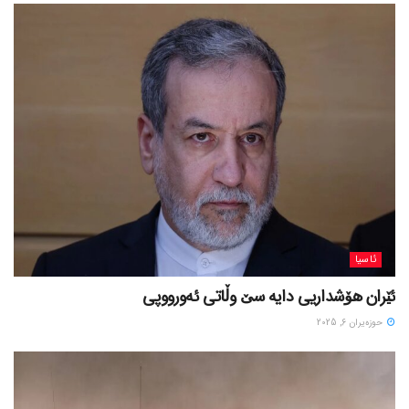
ئاسیا
ئێران هۆشداریی دایە سێ وڵاتی ئەورووپی
حوزه‌یران 6, 2025