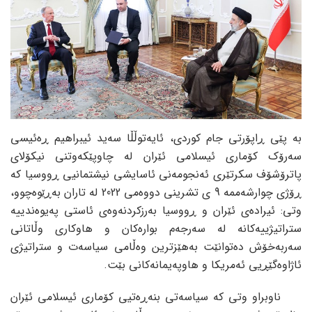
بە پێی ڕاپۆرتی جام کوردی، ئایەتوڵڵا سەید ئیبراهیم ڕەئیسی
سەرۆک کۆماری ئیسلامی ئێران لە چاوپێکەوتنی نیکۆلای
پاترۆشۆف سکرتێری ئەنجومەنی ئاسایشی نیشتمانیی ڕووسیا کە
ڕۆژی چوارشەممە 9 ی تشرینی دووەمی 2022 لە تاران بەڕێوەچوو،
وتی: ئیرادەی ئێران و ڕووسیا بەرزکردنەوەی ئاستی پەیوەندییە
ستراتیژییەکانە لە سەرجەم بوارەکان و هاوکاری وڵاتانی
سەربەخۆش دەتوانێت بەهێزترین وەڵامی سیاسەت و ستراتیژی
ئاژاوەگێڕیی ئەمریکا و هاوپەیمانەکانی بێت.
ناوبراو وتی کە سیاسەتی بنەڕەتیی کۆماری ئیسلامی ئێران