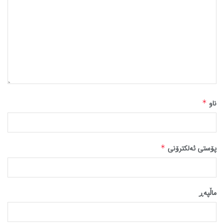
ناو
*
پۆستی ئەلکترۆنی
*
ماڵپه‌ڕ