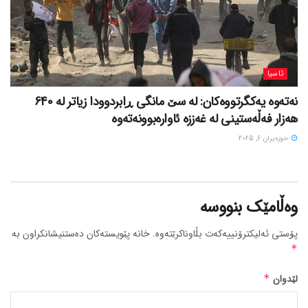
ئاسیا
نەتەوە یەکگرتووەکان: لە سێ مانگی ڕابردوودا زیاتر لە 640
هەزار فەڵەستینی لە غەززە ئاوارەبوونەتەوە
حوزه‌یران 6, 2025
وەڵامێک بنووسە
پۆستی ئەلیکترۆنییەکەت بڵاوناکرێتەوە.
خانە پێویستەکان دەستنیشانکراون بە
*
لێدوان
*