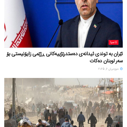
ئاسیا
ئێران بە توندی ئیدانەی دەستدرێژییەکانی ڕژێمی زایۆنیستی بۆ
سەر لوبنان دەکات
حوزه‌یران 6, 2025