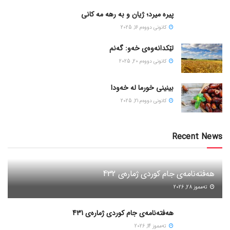
پیره میرد؛ ژیان و به رهه مه کانی
كانونی دووه‌م 16, 2025
لێکدانەوەی خەو: گەنم
كانونی دووه‌م 20, 2025
بینینی خورما لە خەودا
كانونی دووه‌م 21, 2025
Recent News
هەفتەنامەی جام کوردی ژمارەی 432
ته‌مموز 28, 2026
هەفتەنامەی جام کوردی ژمارەی 431
ته‌مموز 14, 2026