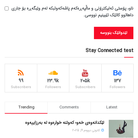
ناو، پۆستی ئەلیکترۆنی و ماڵپەڕەکەم پاشەکەوتبکە لەم وێبگەڕە بۆ جاری
داهاتوو کاتێک تێبینیم نووسی.
Stay Connected test
99
23.9k
205k
137
Subscribers
Followers
Subscribers
Followers
Trending
Comments
Latest
لێکدانەوەی خەو؛ کەوتنە خوارەوە لە بەرزاییەوە
كانونی دووه‌م 19, 2025