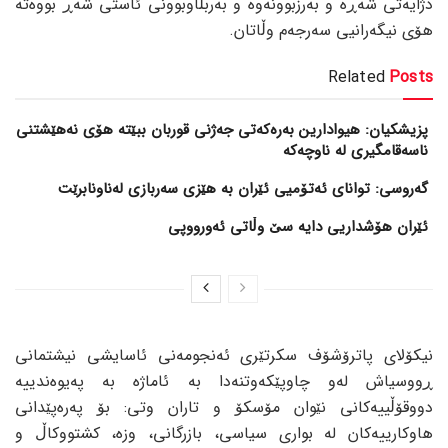
دژایەتی شەڕە و بەرزبوونەوە و بەربڵاوبوونی ئاستی شەڕ بووەتە
هۆی نیگەرانیی سەرجەم وڵاتان.
Related
Posts
پزیشکیان: هیوادارین بەرەکەتی جەژنی قوربان ببێتە هۆی نەهێشتنی
ناسەقامگیری لە ناوچەکە
گەروسی: توانای ئەتۆمیی ئێران بە هێزی سەربازی لەناونابرێت
ئێران هۆشداریی دایە سێ وڵاتی ئەورووپی
نیکۆلای پاترۆشۆف سکرتێری ئەنجومەنی ئاسایشی نیشتمانی
ڕووسیاش لەو چاوپێکەوتنەدا بە ئاماژە بە پەیوەندییە
دووقۆڵییەکانی نێوان مۆسکۆ و تاران وتی: بۆ پەرەپێدانی
هاوکارییەکان لە بواری سیاسی، بازرگانی، وزە، کشتووکاڵ و