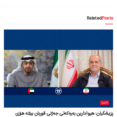
Related
Posts
ئاسیا
پزیشکیان: هیوادارین بەرەکەتی جەژنی قوربان ببێتە هۆی