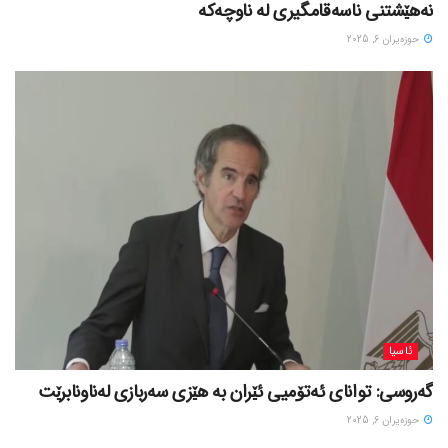
نەهێشتنی ناسەقامگیری لە ناوچەکە
حوزه‌یران 6, 2025
ئاسیا
گەروسی: توانای ئەتۆمیی ئێران بە هێزی سەربازی لەناونابرێت
حوزه‌یران 6, 2025