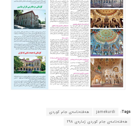
Tags:
jamekurdi
هەفتەنامەی جام کوردی
هەفتەنامەی جام کوردی ژمارەی 298