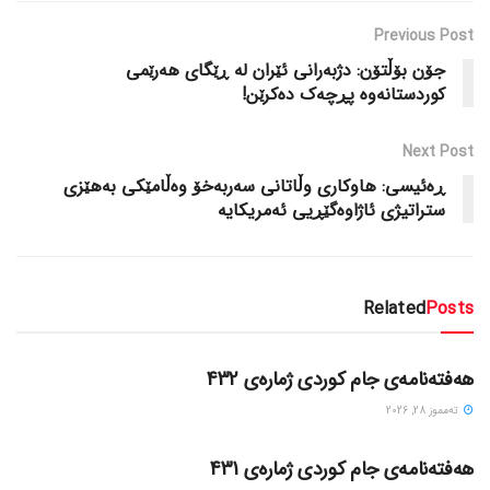
Previous Post
جۆن بۆڵتۆن: دژبەرانی ئێران لە ڕێگای هەرێمی
کوردستانەوە پڕچەک دەکرێن!
Next Post
ڕەئیسی: هاوکاری وڵاتانی سەربەخۆ وەڵامێکی بەهێزی
ستراتیژی ئاژاوەگێڕیی ئەمریکایە
Related
Posts
گۆڤاره‌کان
هەفتەنامەی جام کوردی ژمارەی 432
ته‌مموز 28, 2026
گۆڤاره‌کان
هەفتەنامەی جام کوردی ژمارەی 431