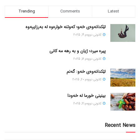
Trending
Comments
Latest
لێکدانەوەی خەو؛ کەوتنە خوارەوە لە بەرزاییەوە
كانونی دووه‌م 19, 2025
پیره میرد؛ ژیان و به رهه مه کانی
كانونی دووه‌م 16, 2025
لێکدانەوەی خەو: گەنم
كانونی دووه‌م 20, 2025
بینینی خورما لە خەودا
كانونی دووه‌م 21, 2025
Recent News