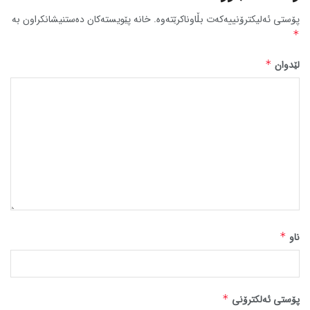
پۆستی ئەلیکترۆنییەکەت بڵاوناکرێتەوە.
خانە پێویستەکان دەستنیشانکراون بە
*
لێدوان
*
ناو
*
پۆستی ئەلکترۆنی
*