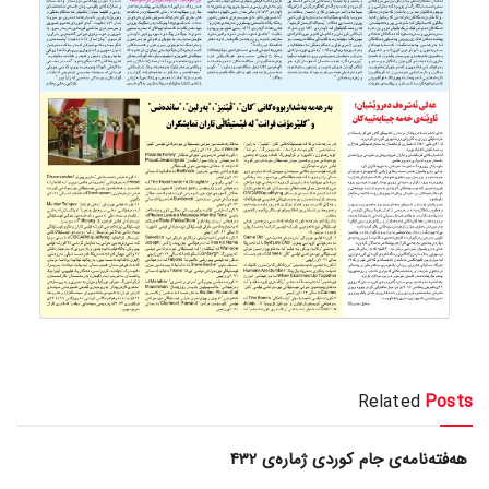
Related
Posts
هەفتەنامەی جام کوردی ژمارەی 432