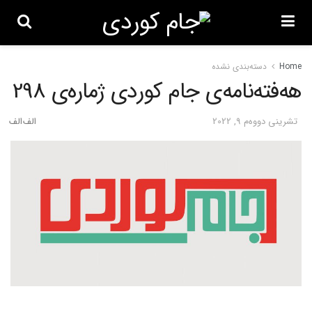
Home
دسته‌بندی نشده
هەفتەنامەی جام کوردی ژمارەی 298
تشرینی دووه‌م 9, 2022