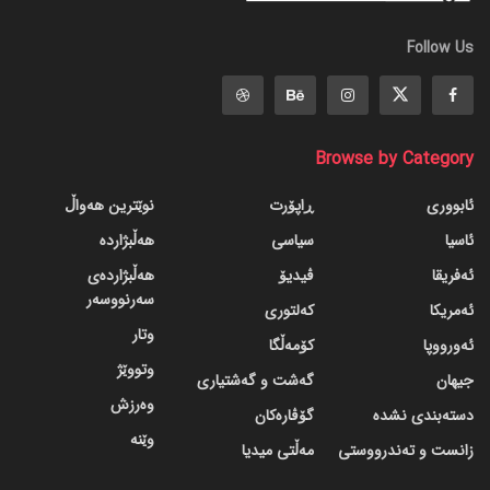
Follow Us
Browse by Category
ئابووری
ڕاپۆرت
نوێترین هەواڵ
ئاسیا
سیاسی
هەڵبژاردە
ئەفریقا
ڤیدیۆ
هەڵبژاردەی
سەرنووسەر
ئەمریکا
کەلتوری
وتار
ئەورووپا
کۆمەڵگا
وتووێژ
جیهان
گه‌شت و گه‌شتیاری
وەرزش
دسته‌بندی نشده
گۆڤاره‌کان
وێنە
زانست و تەندرووستی
مەڵتی میدیا