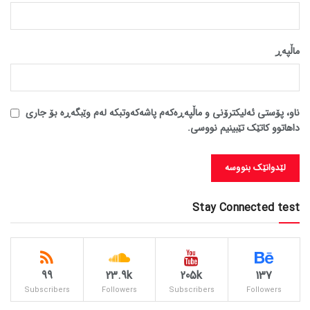
ماڵپه‌ڕ
ناو، پۆستی ئەلیکترۆنی و ماڵپەڕەکەم پاشەکەوتبکە لەم وێبگەڕە بۆ جاری
داهاتوو کاتێک تێبینیم نووسی.
Stay Connected test
99
23.9k
205k
137
Subscribers
Followers
Subscribers
Followers