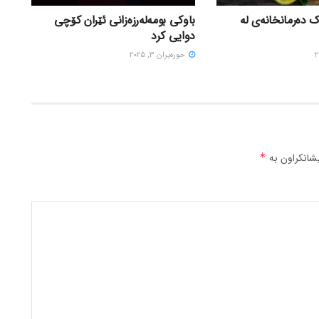
ک دەرمانخانەی لە
باوکی بومەلەرزەزانی ئێران کۆچی
دوایی کرد
حوزه‌یران 3, 2025
شانکراون بە
*