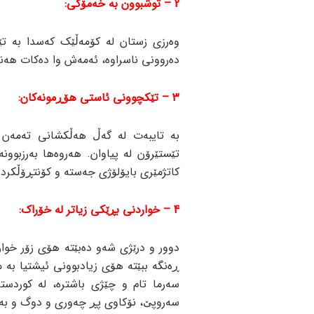
2 – توشبوون بە خەمۆکی:
وەرزی زستان لە کۆمەڵێک کەسدا بە ت
دەروونی ناسراوە، ئەمەش وا دەکات هەند
3 – تێکچوونی ئاستی هۆڕمونەکان:
بە تایبەت لە گەڵ هەڵکشانی تەمەن 
تێستێرۆن لە پیاوان. هەروەها بەرزبوو
کاتژمێری بایۆلۆژی جەستە و کۆنتڕۆڵکرد
4 – خواردنی بڕێکی زیاتر لە خۆراک:
دوور و درێژی شەو دەبێتە هۆی زۆر خوا
ڕەنگە ببێتە هۆی زیادبوونی ئیشتیا بە
سەرما تام و چێژی باشترە، لە کوردستا
سەروپێ، نۆکاوی پڕ چەوری و دوگ و بەز