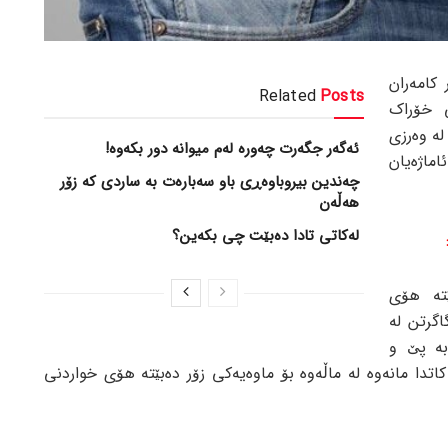
 کامەران
Related
Posts
 خۆراک
ە وەرزی
ئەگەر جگەرت چەورە لەم میوانە دور بکەوە!
ماژەیان
چەندین بیروباوەڕی باو سەبارەت بە ساردی کە زۆر
هەڵەن
لەکاتی تادا دەبێت چی بکەین؟
ێتە هۆی
گرتن لە
بە پێ و
تدا مانەوە لە ماڵەوە بۆ ماوەیەکی زۆر دەبێتە هۆی خواردنی