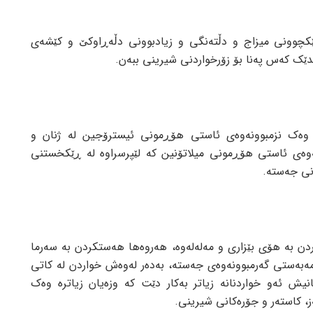
ێکچوونی میزاج و دڵتەنگی و زیادبوونی دڵەڕاوکێ و کێشەی
ێک کەس پەنا بۆ زۆرخواردنی شیرینی ببەن.
وەک نزمبوونەوەی ئاستی هۆڕمونی ئیسترۆجین لە ژنان و
نەوەی ئاستی هۆڕمونی میلاتۆنین کە لێپرسراوە لە ڕێکخستنی
نی جەستە.
ردن بە هۆی بێزاری و مەلەلەوە، هەروەها هەستکردن بە سەرما
 مەبەستی گەرمبوونەوەی جەستە، بەدەر لەوەش خواردن لە کاتی
نیش ئەو خواردنانە زیاتر بەکار دێت کە وزەیان زیاترە وەک
، کاستەر و جۆرەکانی شیرینی.