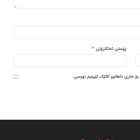
پۆستی ئەلکترۆنی
*
بۆ جاری داهاتوو کاتێک تێبینیم نووسی.