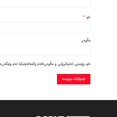
ناو
*
ماڵپه‌ڕ
ناو، پۆستی ئەلیکترۆنی و ماڵپەڕەکەم پاشەکەوتبکە لەم وێبگەڕە 