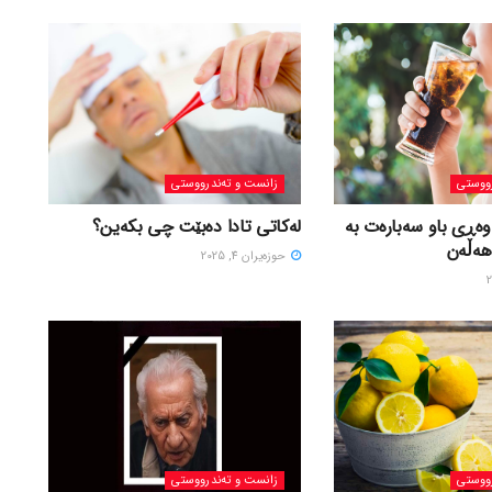
ووستی
زانست و تەندرووستی
وەڕی باو سەبارەت بە
لەکاتی تادا دەبێت چی بکەین؟
هەڵەن
حوزه‌یران 4, 2025
ووستی
زانست و تەندرووستی