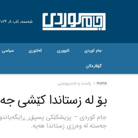
شەممە, ئاب 8, 2026
جام کوردی
ئابووری
کەلتوری
سیاسی
گۆڤاره‌کان
Home
زانست و تەندرووستی
بۆ لە زستاندا کێشی جە
جام کوردی – پزیشکێکی پسپۆڕ ڕایگەیاندووە
جەستە لە وەرزی زستاندا هەیە.