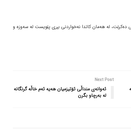
 دەکرێت، لە هەمان کاتدا نەخواردنی بڕی پێویست لە سەوزە و
Next Post
ە
ئەوانەی منداڵی ئۆتیزمیان هەیە ئەم خاڵە گرنگانە
لە بەرچاو بگرن