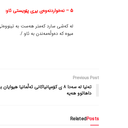
5 – نەخواردنەوەی بڕی پێویستی ئاو:
لە کەشی سارد کەمتر هەست بە تینووەتی
میوە کە دەوڵەمەندن بە ئاو./.
Previous Post
تەنیا لە سەدا 8 ی کۆمپانیاکانی ئەڵمانیا هیوایان ب
داهاتوو هەیە
Related
Posts