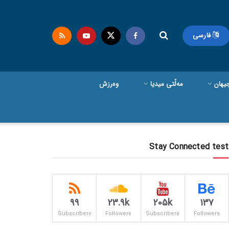
فارسی
یهان
مەڵتی میدیا
وەرزش
Stay Connected test
99
23.9k
205k
137
Subscribers
Followers
Subscribers
Followers