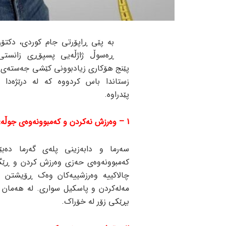
بە پێی ڕاپۆرتی جام کوردی، دکتۆر
ڕەسوڵ ژاژڵەیی پسپۆڕی زانستی
پێنج هۆکاری زیادبوونی کێشی جەستەی ل
زستاندا باس کردووە کە لە درێژەدا ئا
پێدراوە.
1 – وەرزش نەکردن و کەمبوونەوەی جوڵە:
سەرما و دابەزینی پلەی گەرما دەب
کەمبوونەوەی حەزی وەرزش کردن و ڕێگا
چالاکییە وەرزشییەکان وەک ڕۆیشتن 
مەلەکردن و پاسکیل سواری. لە هەمان کا
بڕێکی زۆر لە خۆراک.