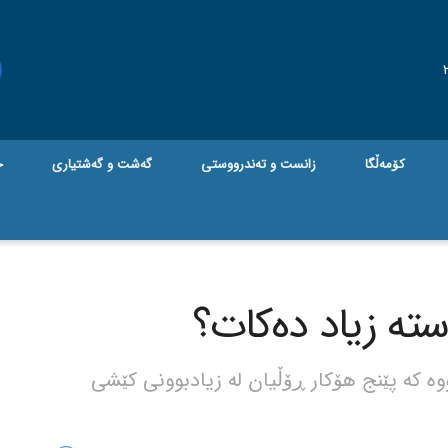
کۆمەڵگا
زانست و تەندرووستی
گه‌شت و گه‌شتیاری
ج
ستە زیاد دەکات؟
 کە پێنج هۆکار ڕۆڵیان لە زیادبوونی کێشی