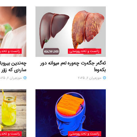
زانست و تەندرووستی
زانست و تەندر
ئەگەر جگەرت چەورە لەم میوانە دور
چەندین بیروبا
بکەوە!
ساردی کە زۆر 
حوزه‌یران 6, 2025
حوزه‌یران 6, 2025
زانست و تەندرووستی
زانست و تەندر