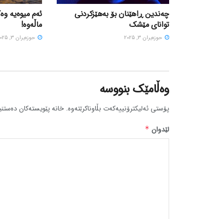
چەندین ڕاهێنان بۆ بەهێزکردنی
ئەم میوەیە وە
توانای مێشک
ماڵەوە!
حوزه‌یران 3, 2025
حوزه‌یران 3, 2025
وەڵامێک بنووسە
پۆستی ئەلیکترۆنییەکەت بڵاوناکرێتەوە.
خانە پێویستەکان دەستنی
لێدوان
*