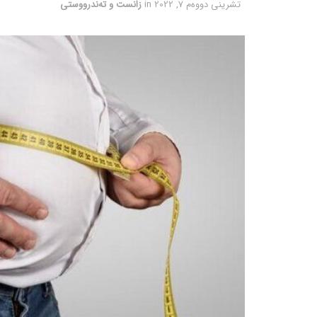
تشرینی دووه‌م 7, 2022
in
زانست و تەندرووستی