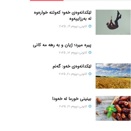
لێکدانەوەی خەو؛ کەوتنە خوارەوە
لە بەرزاییەوە
كانونی دووه‌م 19, 2025
پیره میرد؛ ژیان و به رهه مه کانی
كانونی دووه‌م 16, 2025
لێکدانەوەی خەو: گەنم
كانونی دووه‌م 20, 2025
بینینی خورما لە خەودا
كانونی دووه‌م 21, 2025