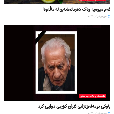
ئەم میوەیە وەک دەرمانخانەی لە ماڵەوە!
حوزه‌یران 3, 2025
زانست و تەندرووستی
باوکی بومەلەرزەزانی ئێران کۆچی دوایی کرد
حوزه‌یران 3, 2025