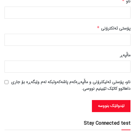
ناو
*
پۆستی ئەلکترۆنی
*
ماڵپه‌ڕ
ناو، پۆستی ئەلیکترۆنی و ماڵپەڕەکەم پاشەکەوتبکە لەم وێبگەڕە بۆ جاری
داهاتوو کاتێک تێبینیم نووسی.
Stay Connected test