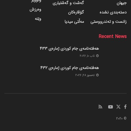
جیهان
گه‌شت و گه‌شتیاری
وەرزش
دسته‌بندی نشده
گۆڤاره‌کان
وێنە
زانست و تەندرووستی
مەڵتی میدیا
Recent News
هەفتەنامەی جام کوردی ژمارەی 433
ئاب 10, 2026
هەفتەنامەی جام کوردی ژمارەی 432
ته‌مموز 28, 2026
© 2020