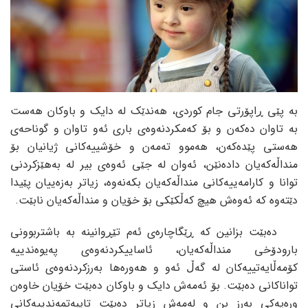
بە پێی ڕاپۆرتی جام کوردی، هەندێک لە دایک و باوکان هەست
بە تاوان دەکەن و بۆ کەمکردنەوەی باری ئەو تاوان و گوناحەی
هەستی پێدەکەن، هەموو تەمەن و خۆشییەکانی ژیانیان بۆ
منداڵەکەیان دادەنێن، ئەوان لە جێی ئەوەی بیر لە بەهێزکردنی
توانا و کارامەییەکانی منداڵەکەیان بکەنەوە، زیاتر بەزەییان پێیدا
دێتەوە کە ئەوەش هیچ کەڵکێکی بۆ خۆیان و منداڵەکەیان نابێت.
دەبێت بزانین کە ڕێگاچارەی ئەم تێڕوانینە بە باشتربوونی
بارودۆخی منداڵەکەیان، ئاساییکردنەوەی پەیوەندییە
کۆمەڵایەتییەکان لە گەڵ ئەو و هەورەها بەرزکردنەوەی ئاستی
تواناکانی دەبێت. بۆ ئەمەش دایک و باوکان دەبێت خۆیان خاوەن
ورەیەکی بەرز بن و لەمەش زیاتر دەبێت تایبەتمەندییەکانی