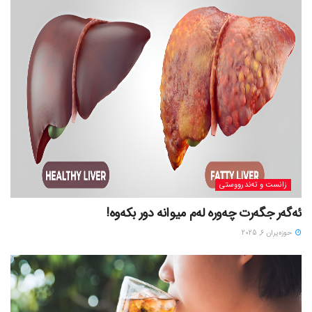
زانست و تەندرووستی
ئەگەر جگەرت چەورە لەم میوانە دور بکەوە!
حوزه‌یران 6, 2025