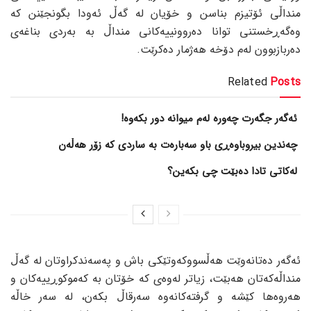
منداڵی ئۆتیزم بناسن و خۆیان لە گەڵ ئەودا بگونجێنن کە
وەگەڕخستنی توانا دەروونییەکانی منداڵ بە بەردی بناغەی
دەربازبوون لەم دۆخە هەژمار دەکرێت.
Related
Posts
ئەگەر جگەرت چەورە لەم میوانە دور بکەوە!
چەندین بیروباوەڕی باو سەبارەت بە ساردی کە زۆر هەڵەن
لەکاتی تادا دەبێت چی بکەین؟
ئەگەر دەتانەوێت هەڵسووکەوتێکی باش و پەسەندکراوتان لە گەڵ
منداڵەکەتان هەبێت، زیاتر لەوەی کە خۆتان بە کەموکوڕییەکان و
هەروەها کێشە و گرفتەکانەوە سەرقاڵ بکەن، لە سەر خاڵە