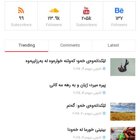
99
23.9k
205k
137
Subscribers
Followers
Subscribers
Followers
Trending
Comments
Latest
لێکدانەوەی خەو؛ کەوتنە خوارەوە لە بەرزاییەوە
كانونی دووه‌م 19, 2025
پیره میرد؛ ژیان و به رهه مه کانی
كانونی دووه‌م 16, 2025
لێکدانەوەی خەو: گەنم
كانونی دووه‌م 20, 2025
بینینی خورما لە خەودا
كانونی دووه‌م 21, 2025