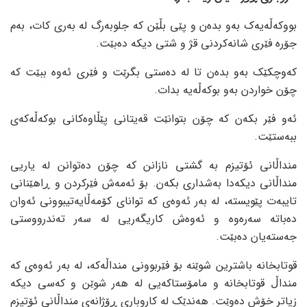
بووکەڵەیەک بەو بدەن و پێی بڵێن کە جلوبەرگ لە بەری کات، بەم
جۆرە فێری شانەکردنی قژ و شتی دیکە دەبێت.
کەوچکێک بەو بدەن تا لە دەستی بگرێت و فێری ئەوە ببێت کە
چۆن خواردن بەو بوکەڵەیە بدات.
ئەو فێر بکەن کە چۆن بتوانێت قەیتانی پێڵاوەکانی بوکەڵەکەی
ببەستێت.
منداڵانی ئۆتیزم بە گشتی نازانن کە چۆن دەتوانن لە یاریی
منداڵانی دیکەدا بەشداری بکەن. بۆ ئەمەش فێرکردن و ڕاهێنانی
تایبەت پێویستە، لە بەر ئەوەی کە توانای کۆمەڵایەتیبوونی ئەوان
دەباتە سەرەوە و ئەوەش کاریگەریی لە سەر تەندرووستی
جەستەیان دەبێت.
قوتابخانە باشترین شوێنە بۆ فێربوونی منداڵەکە، لە بەر ئەوەی کە
منداڵ قوتابخانە و مامۆستاکەیی لە هەر شوێن و کەسی دیکە
زیاتر خۆش دەوێت. هەندێک لە کاروباری ڕۆژانەی منداڵانی ئۆتیزم