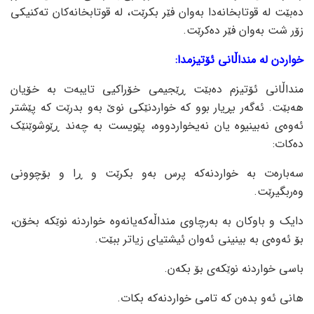
دەبێت لە قوتابخانەدا بەوان فێر بکرێت، لە قوتابخانەکان تەکنیکی
زۆر شت بەوان فێر دەکرێت.
خواردن لە منداڵانی ئۆتیزمدا:
منداڵانی ئۆتیزم دەبێت ڕێجیمی خۆراکیی تایبەت بە خۆیان
هەبێت. ئەگەر بڕیار بوو کە خواردنێکی نوێ بەو بدرێت کە پێشتر
ئەوەی نەبینیوە یان نەیخواردووە، پێویست بە چەند ڕێوشوێنێک
دەکات:
سەبارەت بە خواردنەکە پرس بەو بکرێت و ڕا و بۆچوونی
وەربگیرێت.
دایک و باوکان بە بەرچاوی منداڵەکەیانەوە خواردنە نوێکە بخۆن،
بۆ ئەوەی بە بینینی ئەوان ئیشتیای زیاتر ببێت.
باسی خواردنە نوێکەی بۆ بکەن.
هانی ئەو بدەن کە تامی خواردنەکە بکات.