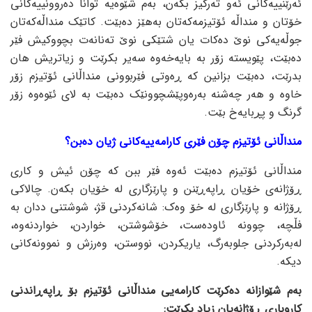
ئەرێنییەکانی ئەو تەرکیز بکەن، بەم شێوەیە توانا دەروونییەکانی
خۆتان و منداڵە ئۆتیزمەکەتان بەهێز دەبێت. کاتێک منداڵەکەتان
جوڵەیەکی نوێ دەکات یان شتێکی نوێ تەنانەت بچووکیش فێر
دەبێت، پێویستە زۆر بە بایەخەوە سەیر بکرێت و زیاتریش هان
بدرێت، دەبێت بزانین کە ڕەوتی فێربوونی منداڵانی ئۆتیزم زۆر
خاوە و هەر چەشنە بەرەوپێشچوونێک دەبێت بە لای ئێوەوە زۆر
گرنگ و پڕبایەخ بێت.
منداڵانی ئۆتیزم چۆن فێری کارامەییەکانی ژیان دەبن؟
منداڵانی ئۆتیزم دەبێت ئەوە فێر ببن کە چۆن ئیش و کاری
ڕۆژانەی خۆیان ڕاپەڕێنن و پارێزگاری لە خۆیان بکەن. چالاکی
ڕۆژانە و پارێزگاری لە خۆ وەک: شانەکردنی قژ، شوشتنی ددان بە
فڵچە، چوونە ئاودەست، خۆشوشتن، خواردن، خواردنەوە،
لەبەرکردنی جلوبەرگ، یاریکردن، نووستن، وەرزش و نموونەکانی
دیکە.
بەم شێوازانە دەکرێت کارامەیی منداڵانی ئۆتیزم بۆ ڕاپەڕاندنی
کاروباری ڕۆژانەیان زیاد بکرێت: