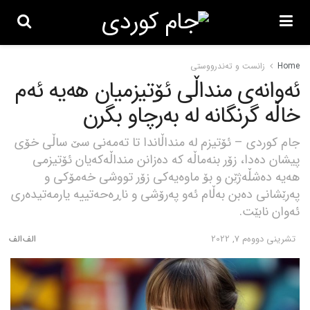
Home
زانست و تەندرووستی
ئەوانەی منداڵی ئۆتیزمیان هەیە ئەم
خاڵە گرنگانە لە بەرچاو بگرن
جام کوردی – ئۆتیزم لە منداڵاندا تا تەمەنی سێ ساڵی خۆی
پیشان دەدا، زۆر بنەماڵە کە دەزانن منداڵەکەیان ئۆتیزمی
هەیە دەشڵەژێن و بۆ ماوەیەکی زۆر تووشی خەمۆکی و
پەرێشانی دەبن بەڵام ئەو پەرۆشی و ناڕەحەتییە یارمەتیدەری
ئەوان نابێت.
تشرینی دووه‌م 7, 2022