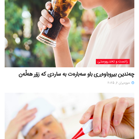
زانست و تەندرووستی
چەندین بیروباوەڕی باو سەبارەت بە ساردی کە زۆر هەڵەن
حوزه‌یران 6, 2025