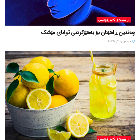
زانست و تەندرووستی
چەندین ڕاهێنان بۆ بەهێزکردنی توانای مێشک
حوزه‌یران 3, 2025
زانست و تەندرووستی