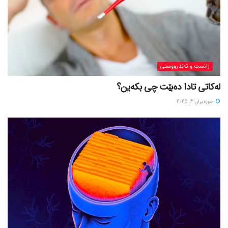
زانست و تەندرووستی
لەکاتی تادا دەبێت چی بکەین؟
حوزه‌یران 4, 2025