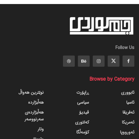
Follow Us
Browse by Category
ئابووری
ڕاپۆرت
نوێترین هەواڵ
ئاسیا
سیاسی
هەڵبژاردە
ئەفریقا
ڤیدیۆ
هەڵبژاردەی
سەرنووسەر
ئەمریکا
کەلتوری
وتار
ئەورووپا
کۆمەڵگا
وتووێژ