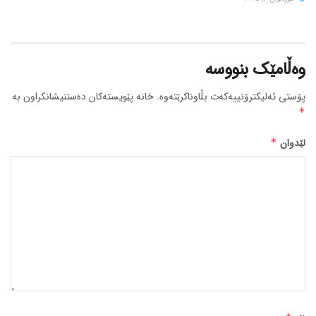
وەڵامێک بنووسە
پۆستی ئەلیکترۆنییەکەت بڵاوناکرێتەوە.
خانە پێویستەکان دەستنیشانکراون بە
*
لێدوان
*