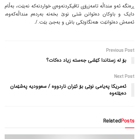
ڕەنگە ئەو منداڵە تامەزرۆی تاقیکردنەوەی خواردنەکە نەبێت، بەڵام
دایک و باوکان دەتوانن شتی نوێ بخەنە بەردەم منداڵەکەوە،
ئەمەش دەتوانێت هەنگاوێکی باش و بەجێ بێت./.
Previous Post
بۆ لە زستاندا کێشی جەستە زیاد دەکات؟
Next Post
ئەمریکا پەیامی نوێی بۆ ئێران ناردووە / سعوودیە پەشێمان
دەبێتەوە
Related
Posts