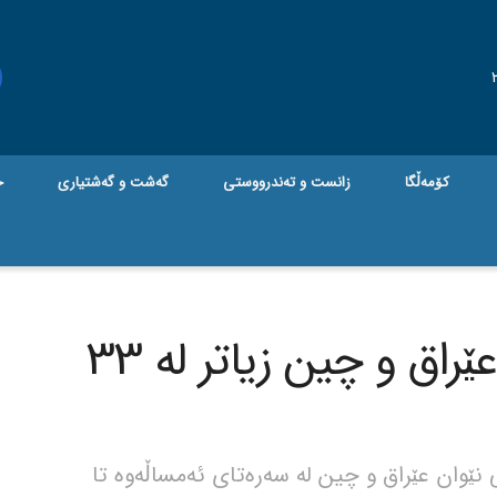
کۆمەڵگا
زانست و تەندرووستی
گه‌شت و گه‌شتیاری
ج
ئاڵوگۆڕە بازرگانییەکانی عێراق و چین زیاتر لە 33
 نێوان عێراق و چین لە سەرەتای ئەمساڵەوە تا