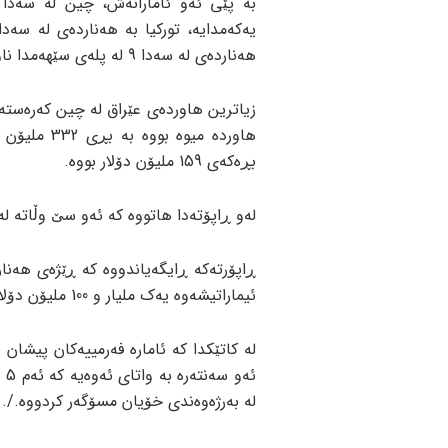
هەناردەی لە سەدا 9 لە پلەی سێهەمدا ناویان هاتووە.
هاوردە میو
بڕەکەی 159 ملیۆن دۆلار بووە.
لەو ڕاپۆتەدا هاتووە کە ئەو سێ وڵاتە لە
ئیماراتیشەوە یەک ملیار و 100 ملیۆن دۆلار کاڵا هەناردەی عێراق کراوە.
لە بەرژەوەندی خۆیان مسۆگەر کردووە./.