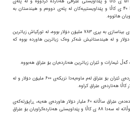
بە پێی ئەو ئامارانەش، چین لە سەدا 51 ی کاڵا و پێداویستی عێراقی هەناردە کردووە و لە پلەی
یەکەمدایە، تورکیا بە هەناردەی لە سەدا 40 ی کاڵا و پێداویستییەکان لە پلەی دووەم و هیندستان بە
زیاترین هاوردەی عێراق لە چین کەرەستەی بیناسازی بە بڕی 783 ملیۆن دۆلار بووە، لە تورکیاش زیاترین
ە بووە بە بڕی 332 ملیۆن دۆلار و لە هیندستانیش شەکر وەک زیاترین هاوردە بووە کە
 گەڵ ئیمارات و ئێران زیاترین هەناردەیان بۆ عێراق هەبووە.
ڕاپۆرتەکە ڕایگەیاندووە کە ڕێژەی هەناردەی ئێران بۆ عێراق لەم ماوەیەدا نزیکەی 600 ملیۆن دۆلار و لە
لە کاتێکدا کە ئامارە فەرمییەکان پیشان دەدەن عێراق ساڵانە 60 ملیار دۆلار هاوردەی هەیە، ڕاپۆرتەکەی
ئەو سەنتەرە بە واتای ئەوەیە کە ئەم 5 وڵاتە لە سەدا 88 ی کاڵا و پێداویستی هەناردەکراویان بۆ عێراق