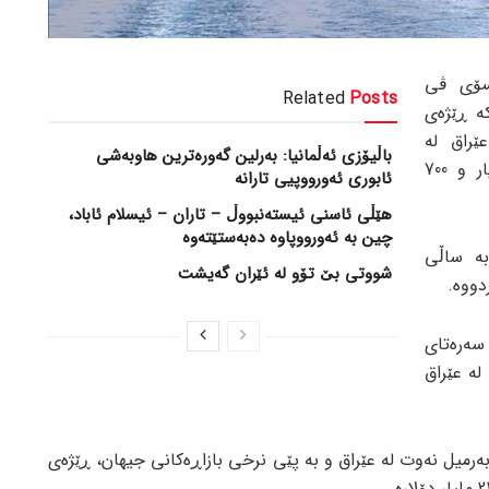
سۆی ڤی
Related
Posts
کە ڕێژەی
عێراق لە
باڵیۆزی ئەڵمانیا: بەرلین گەورەترین هاوبەشی
سەرەتای ساڵی 2022 تا ئێستا 33 ملیار و 700
ئابوری ئەورووپیی تارانە
هێڵی ئاسنی ئیستەنبووڵ – تاران – ئیسلام ئاباد،
چین بە ئەورووپاوە دەبەستێتەوە
بە ساڵی
شووتی بێ تۆو لە ئێران گەیشت
 سەرەتای
وی لە عێراق
دەکاتە هاوردەی 238 ملیۆن بەرمیل نەوت لە عێراق و بە پێی نرخی بازاڕەکانی جیهان، ڕێژەی