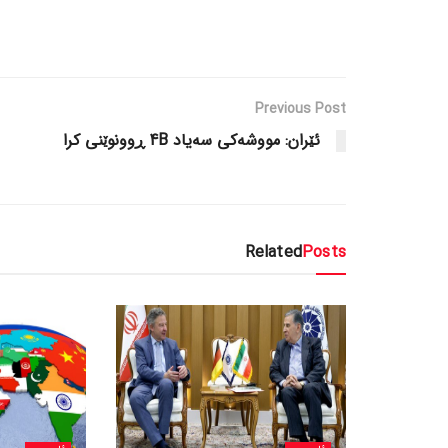
Previous Post
ئێران: مووشەکی سەیاد 4B ڕوونوێنی کرا
Related
Posts