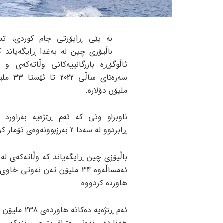
بە پێی ڕاپۆرتی جام کوردی، ت
باڵیۆزی چین لە بەغدا ڕایگەیاند 
ئاڵوگۆڕە بازرگانییەکانی وڵاتەکەی و 
ملیۆن دۆلارە.
ناوبراو وتی کە ئەم ڕێژەیە بەراورد 
ڕابردوو لە سەدا 2 بەرزبوونەوەی تۆمار کردووە.
باڵیۆزی چین ڕایگەیاند کە وڵاتەکەی لە
ئەمساڵەوە 34 ملیۆن تەن نەوتی خا
هاوردە کردووە.
ئەم ڕێژەیە 
هەناردەی نەوتی عێراق بۆ چین نزیکەی 21 ملیار دۆلارە.