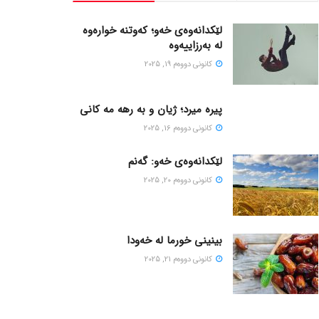
لێکدانەوەی خەو؛ کەوتنە خوارەوە
لە بەرزاییەوە
كانونی دووه‌م 19, 2025
پیره میرد؛ ژیان و به رهه مه کانی
كانونی دووه‌م 16, 2025
لێکدانەوەی خەو: گەنم
كانونی دووه‌م 20, 2025
بینینی خورما لە خەودا
كانونی دووه‌م 21, 2025