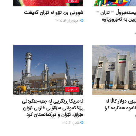
ئابووری
ستەنبووڵ – تاران –
شووتی بێ تۆو لە ئێران گەیشت
چین بە ئەورووپاوە
حوزه‌یران 4, 2025
ئابووری
 لە ٤٩٢ ملیۆن دۆلار کاڵا لە
ئەمریکا ڕێگریی لە جێبەجێکردنی
ەوە هەناردە کرا
ڕێککەوتنی سێقۆڵی غازیی نێوان
عێراق، ئێران و تورکمانستان کرد
ئایار 31, 2025