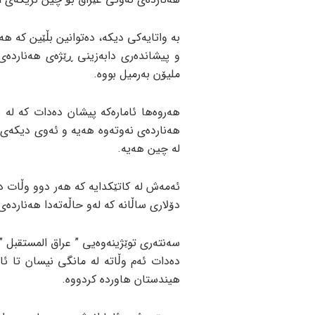
و پیشاندەری دابەزینی ڕێژەی هەناردەی 
ملیۆن بەرمیل بووە.
لە چین هەیە.
دۆلاری ساڵانە کە لەو حاڵەتەدا هەناردەی چین بۆ ع
سەنتەری توێژینەوەیی ” عراق المستقبل ”
هیندستان هاوردە کردووە.