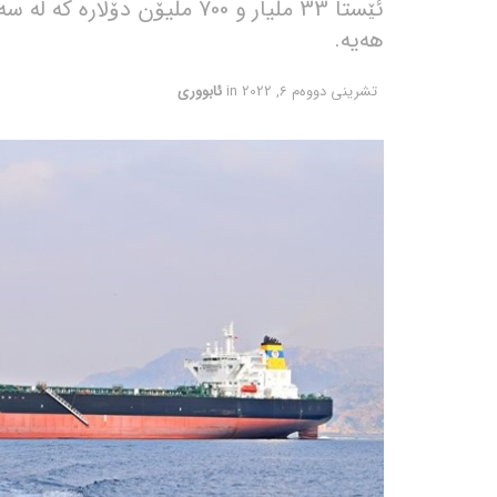
هەیە.
تشرینی دووه‌م 6, 2022
in
ئابووری