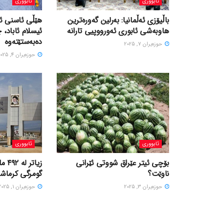
ئابووری
ئابووری
باڵیۆزی ئەڵمانیا: بەرلین گەورەترین
هێڵی ئاسنی ئی
هاوبەشی ئابوری ئەورووپیی تارانە
ئیسلام ئاباد، 
دەبەستێتەوە
حوزه‌یران 7, 2025
حوزه‌یران 4, 2025
ئابووری
ئابووری
بۆچی ئیتر عێراق شووتی ئێرانی
زیاتر
ناوێت؟
گومرگی کرماشان
حوزه‌یران 3, 2025
حوزه‌یران 1, 2025