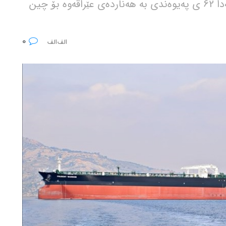
ئێستا 33 ملیار و 700 ملیۆن دۆلارە کە لە سەدا 62 ی پەیوەندی بە هەناردەی عێراقەوە بۆ چین
0