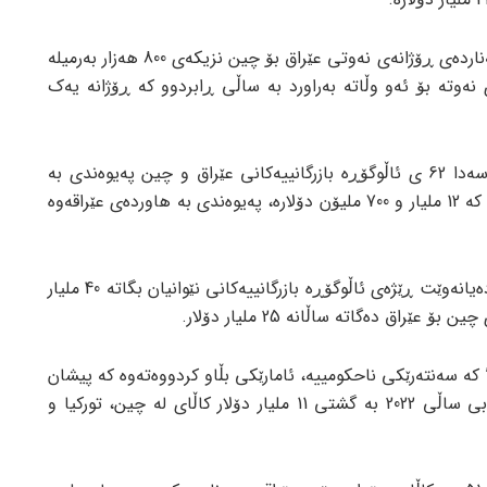
بە واتایەکی دیکە، دەتوانین بڵێین کە هەناردەی ڕۆژانەی نەوتی عێراق بۆ چین نزیکەی 800 هەزار بەرمیلە
نەوتە بۆ ئەو وڵاتە بەراورد بە ساڵی ڕابردوو کە ڕۆژانە یەک
هەروەها ئامارەکە پیشان دەدات کە لە سەدا 62 ی ئاڵوگۆڕە بازرگانییەکانی عێراق و چین پەیوەندی بە
هەناردەی نەوتەوە هەیە و ئەوی دیکەی کە 12 ملیار و 700 ملیۆن دۆلارە، پەیوەندی بە هاوردەی عێراقەوە
ئەمەش لە کاتێکدایە کە هەر دوو وڵات دەیانەوێت ڕێژەی ئاڵوگۆڕە بازرگانییەکانی نێوانیان بگاتە 40 ملیار
ێراق دەگاتە ساڵانە 25 ملیار دۆلار.
 کە سەنتەرێکی ناحکومییە، ئامارێکی بڵاو کردووەتەوە کە پیشان
دەدات ئەم وڵاتە لە مانگی نیسان تا ئابی ساڵی 2022 بە گشتی 11 ملیار دۆلار کاڵای لە چین، تورکیا و