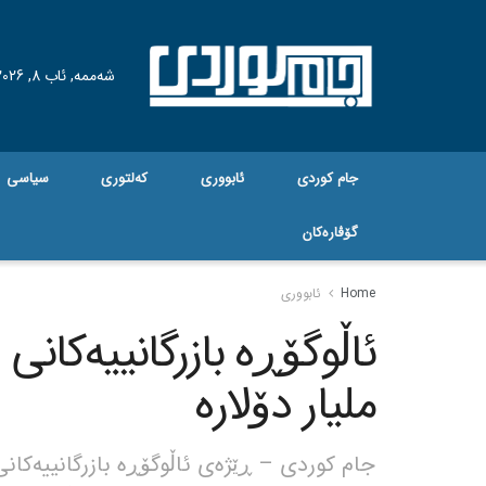
شەممە, ئاب 8, 2026
جام کوردی
ئابووری
کەلتوری
سیاسی
گۆڤاره‌کان
Home
ئابووری
ملیار دۆلارە
جام کوردی – ڕێژەی ئاڵوگۆڕە بازرگانییەکانی