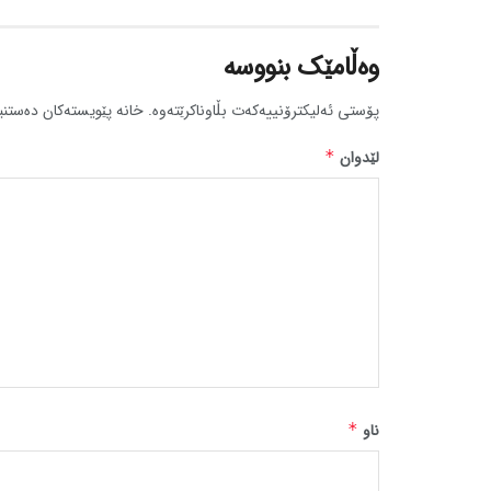
وەڵامێک بنووسە
پۆستی ئەلیکترۆنییەکەت بڵاوناکرێتەوە.
خانە پێویستەکان دەستنی
لێدوان
*
ناو
*