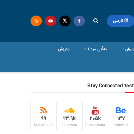
فارسی
یهان
مەڵتی میدیا
وەرزش
Stay Connected test
99
23.9k
205k
137
Subscribers
Followers
Subscribers
Followers