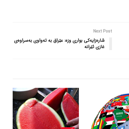
Next Post
شارەزایەکی بواری وزە: عێراق بە تەواوی بەسراوەی
غازی ئێرانە