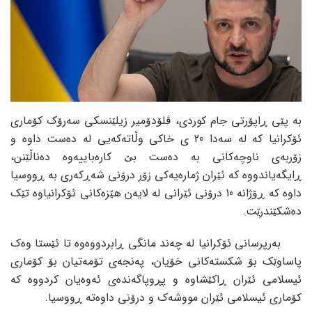
بە پێی ڕاپۆرتی جام کوردی، ڤلۆدۆمیر زیلێنسکی سەرۆک کۆماری
ئۆکرانیا کە لە سەدا 20 ی خاکی وڵاتەکەیی لە دەست داوە و
زۆربەی ناوچەکانی بە دەست بێ کارەباییەوە دەناڵێنن،
ڕایگەیاندووە کە ئێران ژمارەیەکی زۆر درۆنی شەڕکەری بە ڕووسیا
داوە کە ڕۆژانە 10 درۆنی ئێرانی لە لایەن هێزەکانی ئۆکرانیاوە تێک
دەشکێندرێت.
بەرپرسانی ئۆکرانیا لە چەند مانگی ڕابردووەوە تا ئێستا وەک
پاساوێک بۆ شکستەکانی خۆیان، پەنجەی تۆمەتیان بۆ کۆماری
ئیسلامی ئێران ڕاکێشاوە و پڕوپاگەندەی ئەوەیان کردووە کە
کۆماری ئیسلامی ئێران مووشەک و درۆنی داوەتە ڕووسیا.