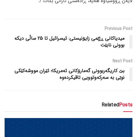
لایەن ڕووسیاوە هەیە، ڕادەستی تارانی بکات./.
Previous Post
میدیاکانی ڕژێمی زایۆنیستی: ئیسرائیل تا 25 ساڵی دیکە
بوونی نابێت
Next Post
بێ کاریگەربوونی گەمارۆکانی ئەمریکا؛ ئێران مووشەکێکی
نوێی بە سەرکەوتوویی تاقیکردەوە
Related
Posts