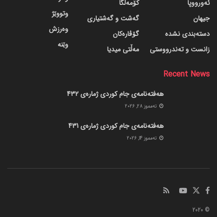
ئەورووپا
کۆمەڵگا
وتووێژ
جیهان
گه‌شت و گه‌شتیاری
وەرزش
دسته‌بندی نشده
گۆڤاره‌کان
وێنە
زانست و تەندرووستی
مەڵتی میدیا
Recent News
هەفتەنامەی جام کوردی ژمارەی 432
ته‌مموز 28, 2026
هەفتەنامەی جام کوردی ژمارەی 431
ته‌مموز 14, 2026
© 2020