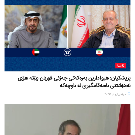
ئاسیا
پزیشکیان: هیوادارین بەرەکەتی جەژنی قوربان ببێتە هۆی
نەهێشتنی ناسەقامگیری لە ناوچەکە
حوزه‌یران 6, 2025