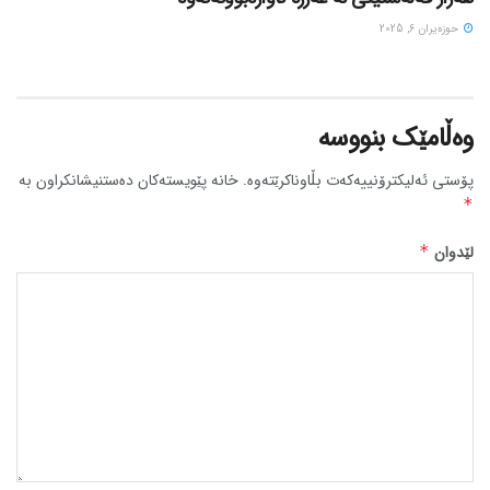
حوزه‌یران 6, 2025
وەڵامێک بنووسە
پۆستی ئەلیکترۆنییەکەت بڵاوناکرێتەوە.
خانە پێویستەکان دەستنیشانکراون بە
*
لێدوان
*