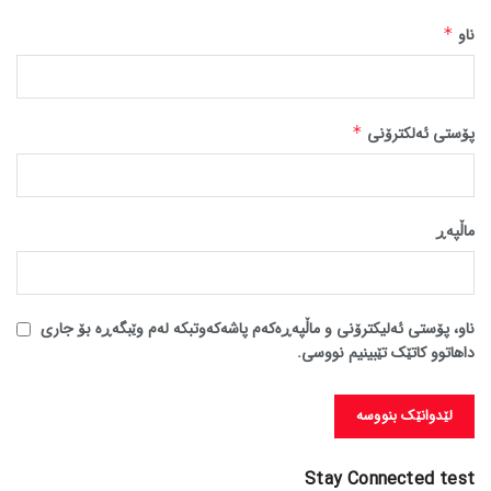
ناو
*
پۆستی ئەلکترۆنی
*
ماڵپه‌ڕ
ناو، پۆستی ئەلیکترۆنی و ماڵپەڕەکەم پاشەکەوتبکە لەم وێبگەڕە بۆ جاری
داهاتوو کاتێک تێبینیم نووسی.
Stay Connected test