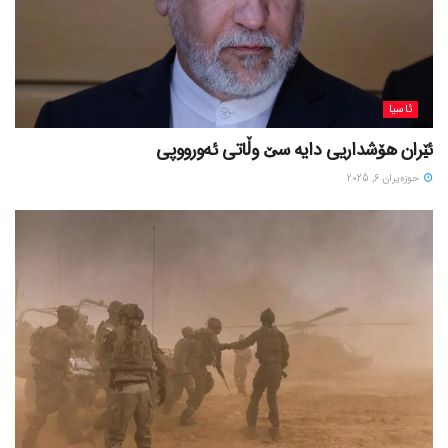
ئاسیا
ئێران هۆشداریی دایە سێ وڵاتی ئەورووپی
حوزه‌یران 6, 2025