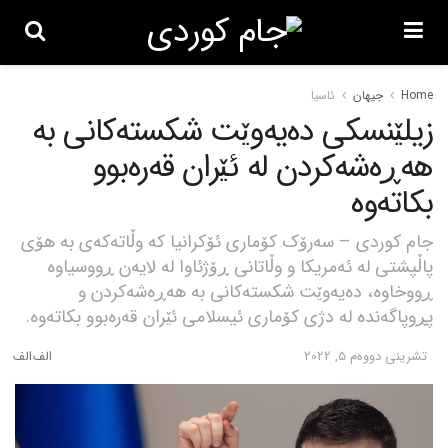
Home
جیهان
ئاسیا
زیلێنسکی دەیەوێت شکستەکانی بە
هەڕەشەکردن لە ئێران قەرەبوو
بکاتەوە
جام کوردی – سەرۆک کۆماری ئۆکرانیا کە وڵاتەکەی بە هۆی
پاڵپشتی لە ئەمریکا و وڵاتانی ڕۆژئاوا لە لایەن ڕووسیاوە
ڕووخاوە، دەیەوێت شکستەکانی بە هەڕەشەکردن و
پڕوپاگەندە لە دژی کۆماری ئیسلامی ئێران قەرەبوو بکاتەوە.
تشرینی دووه‌م 5, 2022