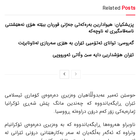
Related
Posts
پزیشکیان: هیوادارین بەرەکەتی جەژنی قوربان ببێتە هۆی نەهێشتنی
ناسەقامگیری لە ناوچەکە
گەروسی: توانای ئەتۆمیی ئێران بە هێزی سەربازی لەناونابرێت
ئێران هۆشداریی دایە سێ وڵاتی ئەورووپی
حوسێن ئەمیر عەبدوڵڵاهیان وەزیری دەرەوەی کۆماری ئیسلامی
ئێران ڕایگەیاندووە کە چەندین مانگ پێش شەڕی ئۆکرانیا
ژمارەیەکی زۆر کەم درۆن دراوەتە ڕووسیا.
ناوبراو هەروەها ڕایگەیاندووە کە بە وەزیری دەرەوەی ئۆکرانیام
وتراوە کە ئەگەر بەڵگەیان لە سەر بەکارهێنانی درۆنی ئێرانی لە