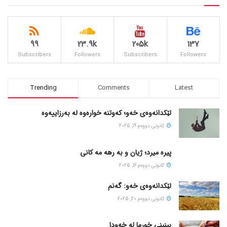
99
23.9k
205k
137
Subscribers
Followers
Subscribers
Followers
Trending
Comments
Latest
لێکدانەوەی خەو؛ کەوتنە خوارەوە لە بەرزاییەوە
كانونی دووه‌م 19, 2025
پیره میرد؛ ژیان و به رهه مه کانی
كانونی دووه‌م 16, 2025
لێکدانەوەی خەو: گەنم
كانونی دووه‌م 20, 2025
بینینی خورما لە خەودا