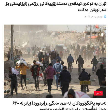
ئێران بە توندی ئیدانەی دەستدرێژییەکانی ڕژێمی زایۆنیستی بۆ
سەر لوبنان دەکات
حوزه‌یران 6, 2025
ئاسیا
نەتەوە یەکگرتووەکان: لە سێ مانگی ڕابردوودا زیاتر لە 640
هەزار فەڵەستینی لە غەززە ئاوارەبوونەتەوە