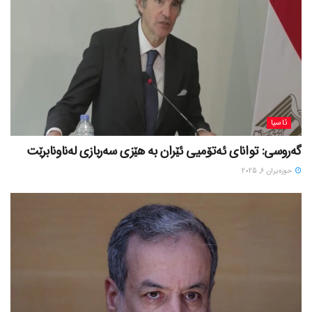
ئاسیا
گەروسی: توانای ئەتۆمیی ئێران بە هێزی سەربازی لەناونابرێت
حوزه‌یران 6, 2025