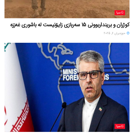
ئاسیا
کوژران و برینداربوونی 15 سەربازی زایۆنیست لە باشوری غەززە
حوزه‌یران 6, 2025
ئاسیا