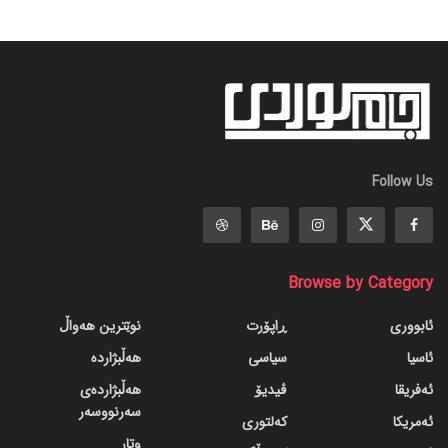
Follow Us
Browse by Category
ئابووری
ڕاپۆرت
نوێترین هەواڵ
ئاسیا
سیاسی
هەڵبژاردە
ئەفریقا
ڤیدیۆ
هەڵبژاردەی
سەرنووسەر
ئەمریکا
کەلتوری
وتار