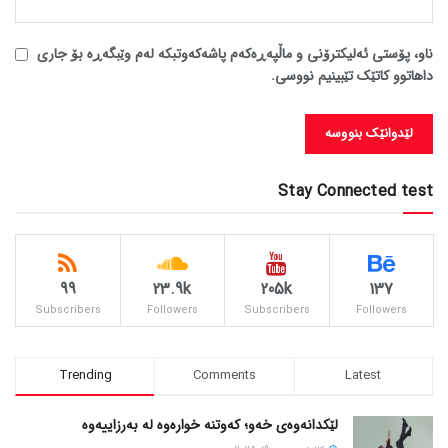
ناو، پۆستی ئەلیکترۆنی و ماڵپەڕەکەم پاشەکەوتبکە لەم وێبگەڕە بۆ جاری
داهاتوو کاتێک تێبینیم نووسی.
Stay Connected test
99
23.9k
205k
137
Subscribers
Followers
Subscribers
Followers
Trending
Comments
Latest
لێکدانەوەی خەو؛ کەوتنە خوارەوە لە بەرزاییەوە