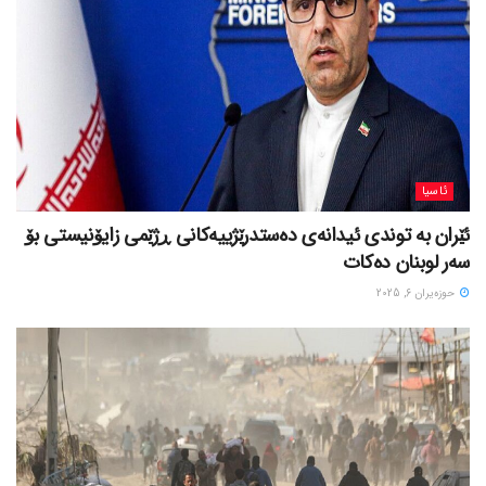
ئاسیا
ئێران بە توندی ئیدانەی دەستدرێژییەکانی ڕژێمی زایۆنیستی بۆ
سەر لوبنان دەکات
حوزه‌یران 6, 2025