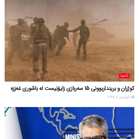
ئاسیا
کوژران و برینداربوونی 15 سەربازی زایۆنیست لە باشوری غەززە
حوزه‌یران 6, 2025