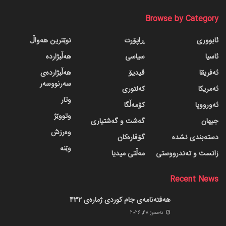
Browse by Category
ئابووری
ڕاپۆرت
نوێترین هەواڵ
ئاسیا
سیاسی
هەڵبژاردە
ئەفریقا
ڤیدیۆ
هەڵبژاردەی
سەرنووسەر
ئەمریکا
کەلتوری
وتار
ئەورووپا
کۆمەڵگا
وتووێژ
جیهان
گه‌شت و گه‌شتیاری
وەرزش
دسته‌بندی نشده
گۆڤاره‌کان
وێنە
زانست و تەندرووستی
مەڵتی میدیا
Recent News
هەفتەنامەی جام کوردی ژمارەی 432
ته‌مموز 28, 2026