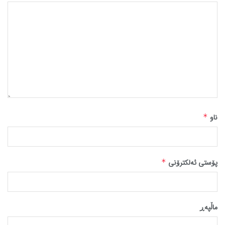
ناو
*
پۆستی ئەلکترۆنی
*
ماڵپه‌ڕ