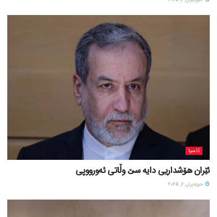
ئاسیا
ئێران هۆشداریی دایە سێ وڵاتی ئەورووپی
حوزه‌یران 6, 2025