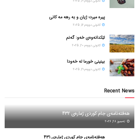
كانونی دووه‌م 19, 2025
پیره میرد؛ ژیان و به رهه مه کانی
كانونی دووه‌م 16, 2025
لێکدانەوەی خەو: گەنم
كانونی دووه‌م 20, 2025
بینینی خورما لە خەودا
كانونی دووه‌م 21, 2025
Recent News
هەفتەنامەی جام کوردی ژمارەی 432
ته‌مموز 28, 2026
هەفتەنامەی جام کوردی ژمارەی 431