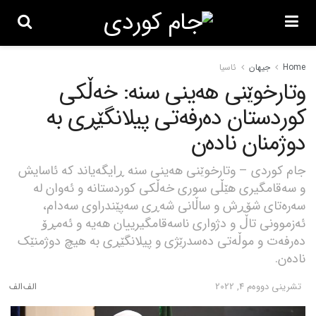
Home
جیهان
ئاسیا
وتارخوێنی هەینی سنە: خەڵکی
کوردستان دەرفەتی پیلانگێڕی بە
دوژمنان نادەن
جام کوردی – وتارخوێنی هەینی سنە ڕایگەیاند کە ئاسایش
و سەقامگیری هێڵی سوری خەڵکی کوردستانە و ئەوان لە
سەرەتای شۆڕش و ساڵانی شەڕی سەپێندراوی سەدام،
ئەزموونی تاڵ و دژواری ناسەقامگیرییان هەیە و ئەمڕۆ
دەرفەت و موڵەتی دەسدرێژی و پیلانگێڕی بە هیچ دوژمنێک
نادەن.
تشرینی دووه‌م 4, 2022