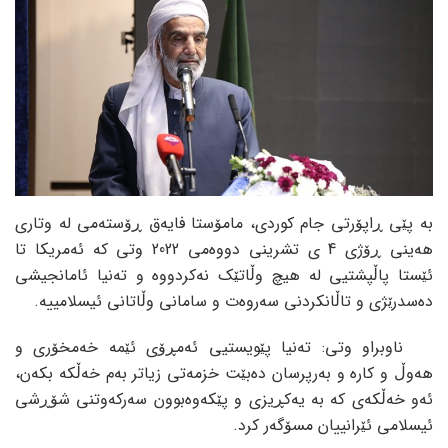
بە پێی ڕاپۆرتی جام کوردی، مامۆستا فایەق ڕۆستەمی لە وتاری
هەینی ڕۆژی 4 ی تشرینی دووەمی 2022 وتی کە ئەمریکا تا
ئێستا پاڵپشتیی لە هیچ وڵاتێک نەکردووە و تەنیا ئامانجیشی
دەسدرێژی و تاڵانکردنی سەروەت و سامانی وڵاتانی ئیسلامییە.
ناوبراو وتی: تەنیا پێویستیی ئەمڕۆی ئێمە خەمخۆری و
هەوڵ و کارە و بەرپرسان دەبێت خزمەتی زیاتر بەم خەڵکە بکەن،
ئەو خەڵکەی کە بە یەکڕیزی و پێکەوەبوون سەرکەوتنی شۆڕشی
ئیسلامی ئێرانییان مسۆگەر کرد.