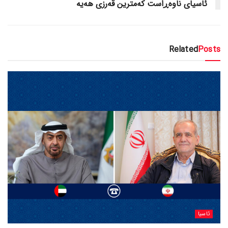
ئاسیای ناوەڕاست کەمترین قەرزی هەیە
Related
Posts
ئاسیا