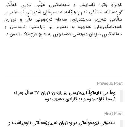
ناوبراو وتی: ئاسایش و سەقامگیری هێڵی سوری خەڵکی
کوردستانە، خەڵکی ئەم پارێزگایە لە سەرەتای شۆڕشی ئیسلامی و
ساڵانی شەڕی سەپێندراوی سەدام ئەزموونی تاڵ و دژواری
ناسەقامگیرییان هەبووە و ئەمڕۆ بۆ پاراستنی ئاسایش و
سەقامگیری خۆیان دەرفەتی دەسدرێژی بە هیچ دوژمنێک نادەن./.
Previous Post
وەڵامی ئایەتوڵڵا ڕەئیسی بۆ بایدن: ئێران 43 ساڵ بەر لە
ئێستا ئازاد بووە و بە ئازادی دەمێنێتەوە
Next Post
سندۆقی نێودەوڵەتی دراو: ئێران لە ڕۆژهەڵاتی ناوەڕاست و