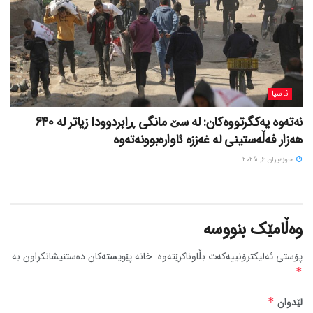
ئاسیا
نەتەوە یەکگرتووەکان: لە سێ مانگی ڕابردوودا زیاتر لە 640
هەزار فەڵەستینی لە غەززە ئاوارەبوونەتەوە
حوزه‌یران 6, 2025
وەڵامێک بنووسە
پۆستی ئەلیکترۆنییەکەت بڵاوناکرێتەوە.
خانە پێویستەکان دەستنیشانکراون بە
*
لێدوان
*