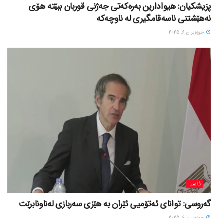
پزیشکیان: هیوادارین بەرەکەتی جەژنی قوربان ببێتە هۆی
نەهێشتنی ناسەقامگیری لە ناوچەکە
حوزه‌یران 6, 2025
ئاسیا
گەروسی: توانای ئەتۆمیی ئێران بە هێزی سەربازی لەناونابرێت
حوزه‌یران 6, 2025