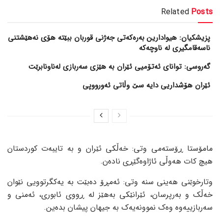
Related
Posts
پزیشکیان: هیوادارین بەرەکەتی جەژنی قوربان ببێتە هۆی نەهێشتنی
ناسەقامگیری لە ناوچەکە
گەروسی: توانای ئەتۆمیی ئێران بە هێزی سەربازی لەناونابرێت
ئێران هۆشداریی دایە سێ وڵاتی ئەورووپی
مامۆستا ڕۆستەمی وتی: خەڵکی ئێران و بە تایبەت کوردستان
هیچ کات هەوڵی ئاژاوەگێڕی نادەن.
وتارخوێنی هەینی سنە وتی: ئەمڕۆ دەبێت بە یەکگرتوویی نێوان
خەڵک و بەرپرسان، ئێرانێکی بەهێز لە ڕووی ئابوری، ئەمنی و
سەربازییەوە وەک نموونەیەک بە جیهان پیشان بدەین.