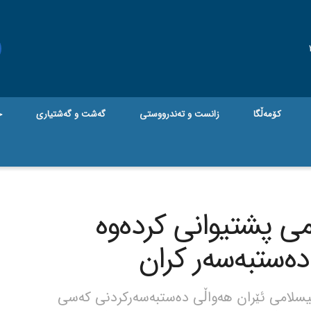
کۆمەڵگا
زانست و تەندرووستی
گه‌شت و گه‌شتیاری
ج
م و 6 ئەندامی پشتیوانی کردەوە
دەستبەسەر کران
یسلامی ئێران هەواڵی دەستبەسەرکردنی کەسی