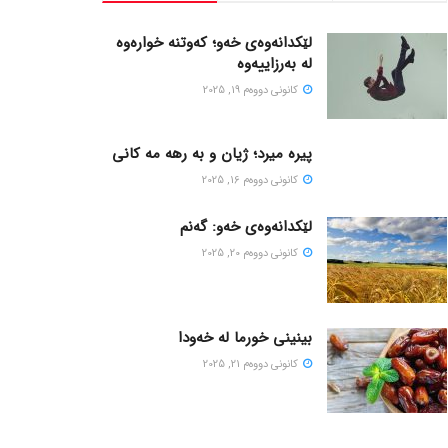
لێکدانەوەی خەو؛ کەوتنە خوارەوە
لە بەرزاییەوە
كانونی دووه‌م 19, 2025
پیره میرد؛ ژیان و به رهه مه کانی
كانونی دووه‌م 16, 2025
لێکدانەوەی خەو: گەنم
كانونی دووه‌م 20, 2025
بینینی خورما لە خەودا
كانونی دووه‌م 21, 2025