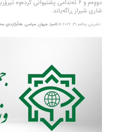
دووەم و 6 ئەندامی پشتیوانی کردەوە 
شاری شیراز ڕاگەیاند.
تشرینی یه‌كه‌م 31, 2022
in
ئاسیا
,
جیهان
,
سیاسی
,
هەڵبژاردەی سە