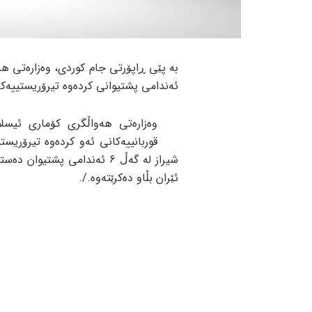
ئەندامی پشتیوانی کردەوە تیرۆریستییەک
وەزارەتی هەواڵگری کۆماری ئیسلا
قوربانییەکانی ئەو کردەوە تیرۆریس
شیراز لە گەڵ 6 ئەندامی پشتی
ئێران بڵاو دەکرێتەوە./.