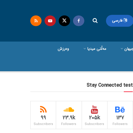
فارسی
یهان
مەڵتی میدیا
وەرزش
Stay Connected test
99
23.9k
205k
137
Subscribers
Followers
Subscribers
Followers