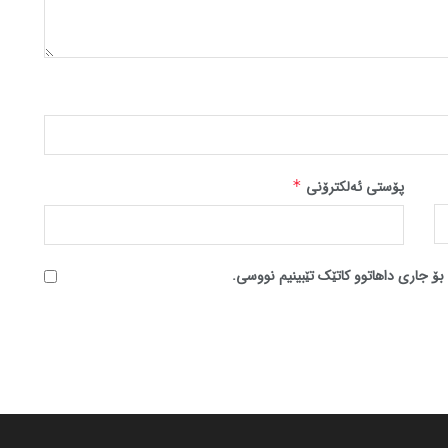
پۆستی ئەلکترۆنی
*
بۆ جاری داهاتوو کاتێک تێبینیم نووسی.