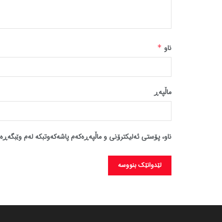
ناو
*
ماڵپه‌ڕ
ناو، پۆستی ئەلیکترۆنی و ماڵپەڕەکەم پاشەکەوتبکە لەم وێبگەڕە 