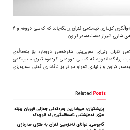
بە پێی ڕاپۆرتی جام کوردی، وەزارەتی هەواڵگری کۆماری ئیسلامی ئێران ڕایگەیاند کە کەسی دووەم و 6
ەی شاری شیراز دەستبەسەر کراون.
می ئێران وێڕای دەربڕینی هاوخەمی دووبارە بۆ بنەماڵەی
تییە، ڕایگەیاندووە کە کەسی دووەمی کردەوە تیرۆریستییەکەی
وان دەستبەسەر کراون و زانیاری تەواو دواتر بۆ ئاگاداری گەلی سەربەرزی
Related
Posts
پزیشکیان: هیوادارین بەرەکەتی جەژنی قوربان ببێتە
هۆی نەهێشتنی ناسەقامگیری لە ناوچەکە
گەروسی: توانای ئەتۆمیی ئێران بە هێزی سەربازی