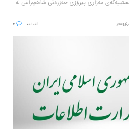
تیرۆریستییەکەی مەزاری پیرۆزی حەزرەتی شاهچراغی لە
0
رنووسەر