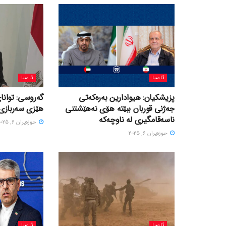
ئاسیا
ئاسیا
پزیشکیان: هیوادارین بەرەکەتی
گەروسی: توانای
جەژنی قوربان ببێتە هۆی نەهێشتنی
هێزی سەربازی 
ناسەقامگیری لە ناوچەکە
حوزه‌یران 6, 2025
حوزه‌یران 6, 2025
ئاسیا
ئاسیا