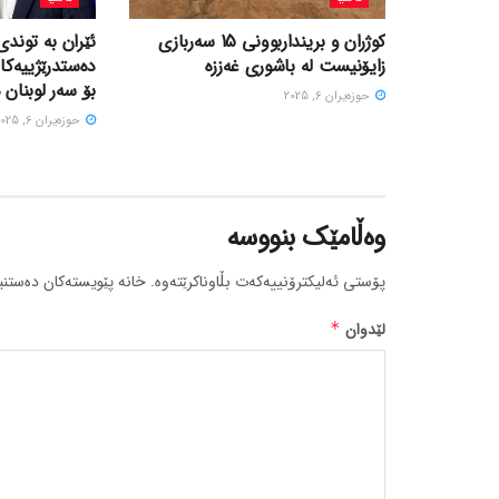
کوژران و برینداربوونی 15 سەربازی
ئێران بە توندی
زایۆنیست لە باشوری غەززە
دەستدرێژییەکا
بۆ سەر لوبنان 
حوزه‌یران 6, 2025
حوزه‌یران 6, 2025
وەڵامێک بنووسە
پۆستی ئەلیکترۆنییەکەت بڵاوناکرێتەوە.
خانە پێویستەکان دەستنی
لێدوان
*