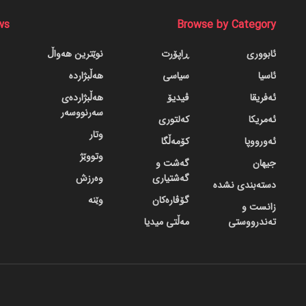
ws
Browse by Category
ئابووری
ڕاپۆرت
نوێترین هەواڵ
ئاسیا
سیاسی
هەڵبژاردە
ئەفریقا
ڤیدیۆ
هەڵبژاردەی
سەرنووسەر
ئەمریکا
کەلتوری
وتار
ئەورووپا
کۆمەڵگا
وتووێژ
جیهان
گه‌شت و
گه‌شتیاری
وەرزش
دسته‌بندی نشده
گۆڤاره‌کان
وێنە
زانست و
تەندرووستی
مەڵتی میدیا