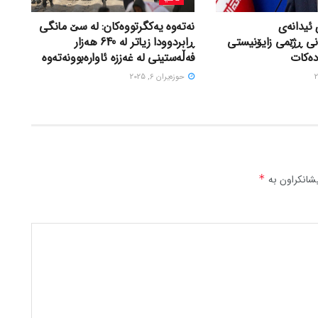
 ئیدانەی
نەتەوە یەکگرتووەکان: لە سێ مانگی
نی ڕژێمی زایۆنیستی
ڕابردوودا زیاتر لە 640 هەزار
دەکات
فەڵەستینی لە غەززە ئاوارەبوونەتەوە
حوزه‌یران 6, 2025
شانکراون بە
*