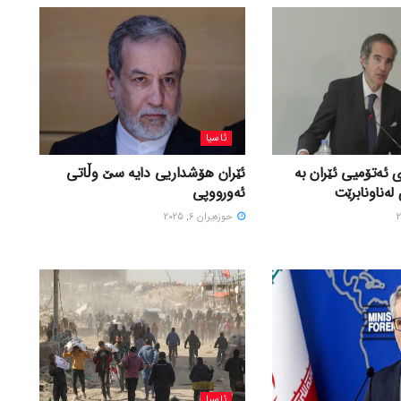
ئاسیا
 ئەتۆمیی ئێران بە
ئێران هۆشداریی دایە سێ وڵاتی
لەناونابرێت
ئەورووپی
حوزه‌یران 6, 2025
ئاسیا