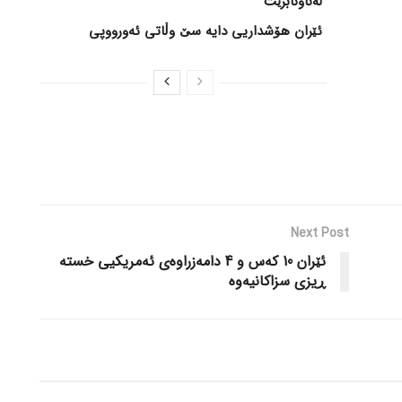
لەناونابرێت
ئێران هۆشداریی دایە سێ وڵاتی ئەورووپی
Next Post
ئێران 10 کەس و 4 دامەزراوەی ئەمریکیی خستە
ڕیزی سزاکانیەوە