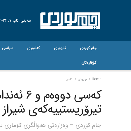
هه‌ینی, ئاب 7, 2026
جام کوردی
ئابووری
کەلتوری
سیاسی
گۆڤاره‌کان
Home
جیهان
ئاسیا
کەسی دووە
تیرۆریستییەکەی شیراز 
جام کوردی – وەزارەتی هەواڵگری کۆماری ئ