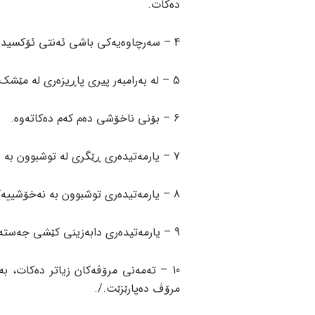
دەکات.
4 – سەرچاوەیەکی باشی ئەنتی ئۆکسیدە بەهێزەکانە.
5 – لە بەرامبەر پیری پاڕیزەری لە مێشک دەکات.
6 – بۆنی ناخۆشی دەم کەم دەکاتەوە.
7 – یارمەتیدەری ڕێگری لە توشبوون بە نەخۆشیی شەکرەی جۆری دووەم دەبێت.
8 – یارمەتیدەری توشبوون بە نەخۆشییەکانی دڵ دەبێت.
9 – یارمەتیدەری دابەزینی کێشی جەستە دەبێت.
10 – تەمەنی مرۆڤەکان زیاتر دەکات، 
مرۆڤ دەپارێزێت./.