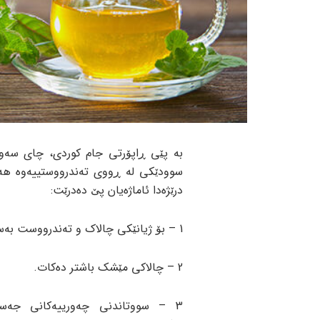
بە پێی ڕاپۆرتی جام کوردی، چای سەوز
سوودێکی لە ڕووی تەندرووستییەوە هەی
درێژەدا ئاماژەیان پێ دەدرێت:
1 – بۆ ژیانێکی چالاک و تەندرووست بەسوودە.
2 – چالاکی مێشک باشتر دەکات.
3 – سووتاندنی چەورییەکانی جەست