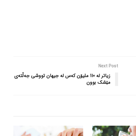
Next Post
زیاتر لە 110 ملیۆن کەس لە جیهان تووشی جەڵتەی
مێشک بوون