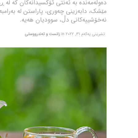
دەوڵەمەندە بە ئەنتی ئۆکسیدانەکان کە لە ڕ
مێشک، دابەزینی چەوری، پاراستن لە بەرامبە
نەخۆشییەکانی دڵ، سوودیان هەیە.
تشرینی یه‌كه‌م 31, 2022
in
زانست و تەندرووستی