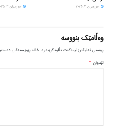
حوزه‌یران 3, 2025
حوزه‌یران 3, 2025
وەڵامێک بنووسە
پۆستی ئەلیکترۆنییەکەت بڵاوناکرێتەوە.
خانە پێویستەکان دەستنی
لێدوان
*