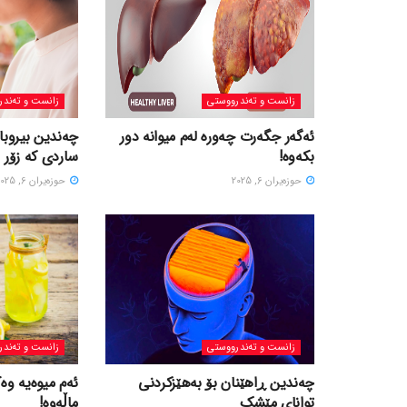
زانست و تەندرووستی
زانست و تەندر
ئەگەر جگەرت چەورە لەم میوانە دور
چەندین بیروبا
بکەوە!
ساردی کە زۆر 
حوزه‌یران 6, 2025
حوزه‌یران 6, 2025
زانست و تەندرووستی
زانست و تەندر
چەندین ڕاهێنان بۆ بەهێزکردنی
ئەم میوەیە وە
توانای مێشک
ماڵەوە!