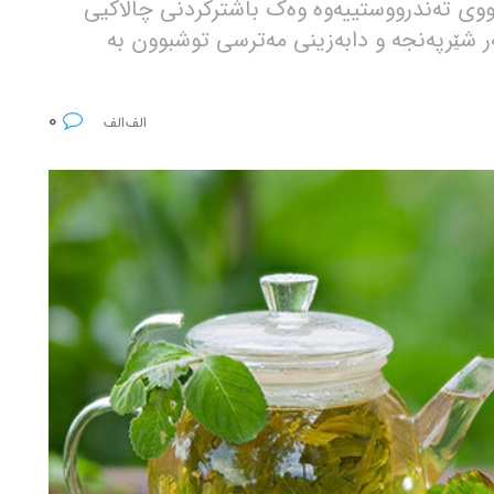
ووی تەندرووستییەوە وەک باشترکردنی چالاکیی
ر شێرپەنجە و دابەزینی مەترسی توشبوون بە
0