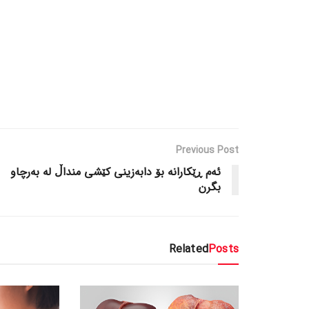
Previous Post
ئەم ڕێکارانە بۆ دابەزینی کێشی منداڵ لە بەرچاو
بگرن
Related
Posts