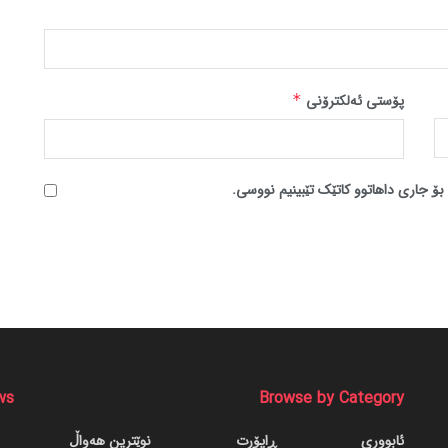
پۆستی ئەلکترۆنی
*
بۆ جاری داهاتوو کاتێک تێبینیم نووسی.
ws
Browse by Category
ئابووری
ڕاپۆرت
نوێترین هەواڵ