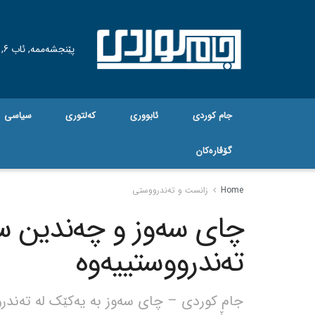
پێنجشەممە, ئاب 6, 2026
جام کوردی
ئابووری
کەلتوری
سیاسی
گۆڤاره‌کان
Home
زانست و تەندرووستی
چای سەوز و چەندین س
تەندرووستییەوە
جام کوردی – چای سەوز بە یەکێک لە تەندرو