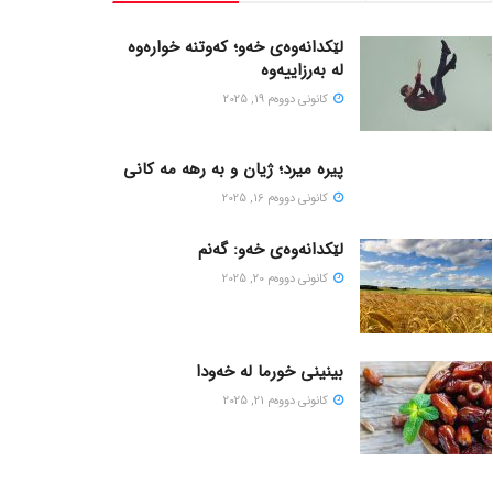
لێکدانەوەی خەو؛ کەوتنە خوارەوە
لە بەرزاییەوە
كانونی دووه‌م 19, 2025
پیره میرد؛ ژیان و به رهه مه کانی
كانونی دووه‌م 16, 2025
لێکدانەوەی خەو: گەنم
كانونی دووه‌م 20, 2025
بینینی خورما لە خەودا
كانونی دووه‌م 21, 2025