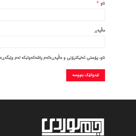
ناو
*
ماڵپه‌ڕ
ناو، پۆستی ئەلیکترۆنی و ماڵپەڕەکەم پاشەکەوتبکە لەم وێبگەڕە 