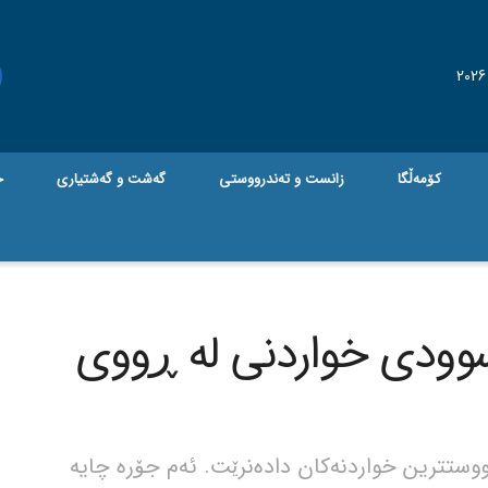
کۆمەڵگا
زانست و تەندرووستی
گه‌شت و گه‌شتیاری
ج
وودی خواردنی لە ڕووی
وستترین خواردنەکان دادەنرێت. ئەم جۆرە چایە