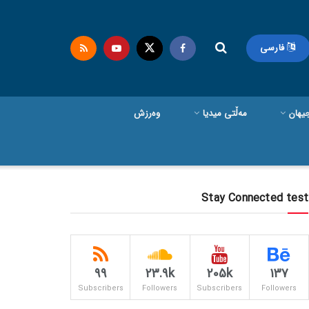
فارسی
یهان
مەڵتی میدیا
وەرزش
Stay Connected test
99
23.9k
205k
137
Subscribers
Followers
Subscribers
Followers