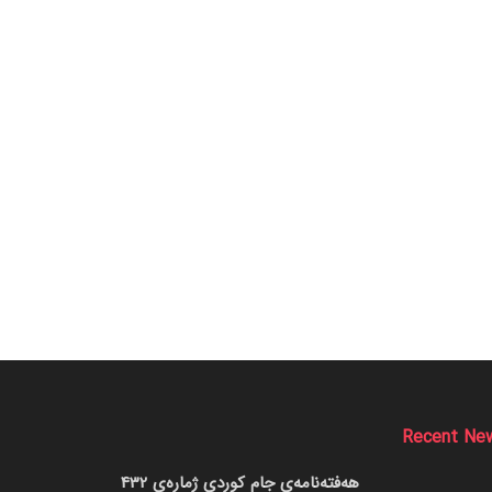
Recent Ne
هەفتەنامەی جام کوردی ژمارەی 432