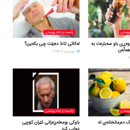
ووستی
زانست و تەندرووستی
وەڕی باو سەبارەت بە
لەکاتی تادا دەبێت چی بکەین؟
هەڵەن
حوزه‌یران 4, 2025
ووستی
زانست و تەندرووستی
ک دەرمانخانەی لە
باوکی بومەلەرزەزانی ئێران کۆچی
دوایی کرد