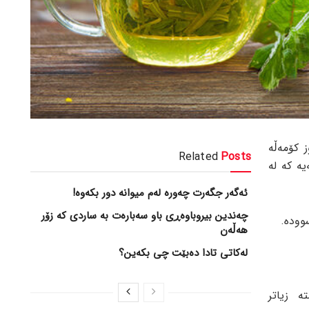
 کۆمەڵە
Related
Posts
ە کە لە
ئەگەر جگەرت چەورە لەم میوانە دور بکەوە!
چەندین بیروباوەڕی باو سەبارەت بە ساردی کە زۆر
هەڵەن
لەکاتی تادا دەبێت چی بکەین؟
ە زیاتر