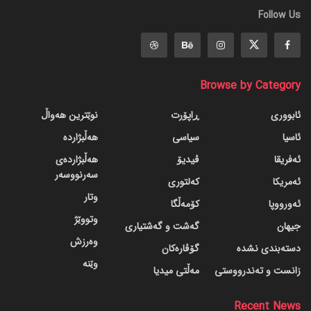
Follow Us
Browse by Category
ئابووری
ڕاپۆرت
نوێترین هەواڵ
ئاسیا
سیاسی
هەڵبژاردە
ئەفریقا
ڤیدیۆ
هەڵبژاردەی
سەرنووسەر
ئەمریکا
کەلتوری
وتار
ئەورووپا
کۆمەڵگا
وتووێژ
جیهان
گه‌شت و گه‌شتیاری
وەرزش
دسته‌بندی نشده
گۆڤاره‌کان
وێنە
زانست و تەندرووستی
مەڵتی میدیا
Recent News