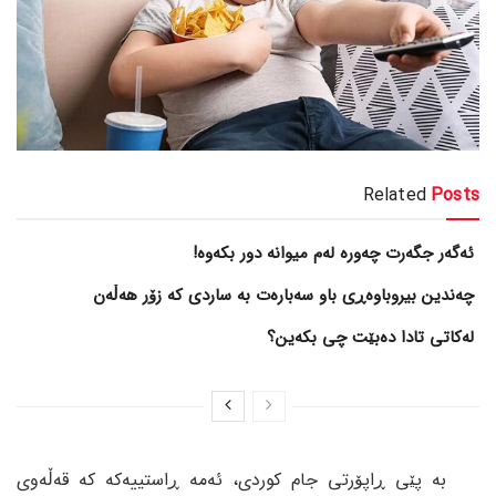
Related
Posts
ئەگەر جگەرت چەورە لەم میوانە دور بکەوە!
چەندین بیروباوەڕی باو سەبارەت بە ساردی کە زۆر هەڵەن
لەکاتی تادا دەبێت چی بکەین؟
بە پێی ڕاپۆرتی جام کوردی، ئەمە ڕاستییەکە کە قەڵەوی