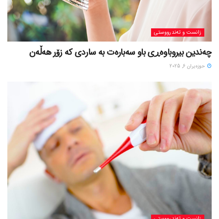
زانست و تەندرووستی
چەندین بیروباوەڕی باو سەبارەت بە ساردی کە زۆر هەڵەن
حوزه‌یران 6, 2025
زانست و تەندرووستی