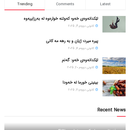
Trending
Comments
Latest
لێکدانەوەی خەو؛ کەوتنە خوارەوە لە بەرزاییەوە
كانونی دووه‌م 19, 2025
پیره میرد؛ ژیان و به رهه مه کانی
كانونی دووه‌م 16, 2025
لێکدانەوەی خەو: گەنم
كانونی دووه‌م 20, 2025
بینینی خورما لە خەودا
كانونی دووه‌م 21, 2025
Recent News