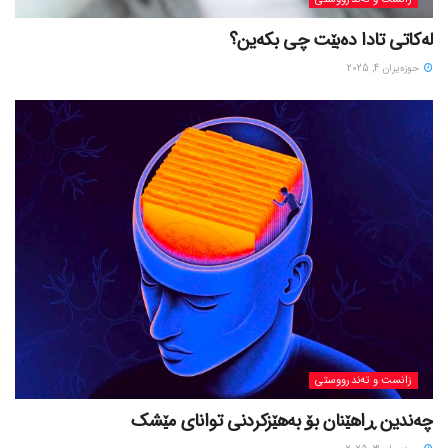
لەکاتی تادا دەبێت چی بکەین؟
حوزه‌یران 4, 2025
زانست و تەندرووستی
چەندین ڕاهێنان بۆ بەهێزکردنی توانای مێشک