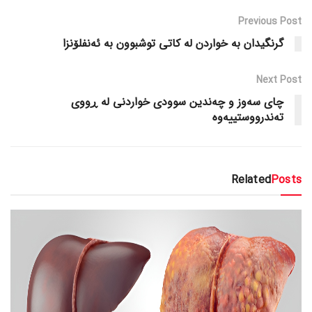
Previous Post
گرنگیدان بە خواردن لە کاتی توشبوون بە ئەنفلۆنزا
Next Post
چای سەوز و چەندین سوودی خواردنی لە ڕووی
تەندرووستییەوە
Related
Posts