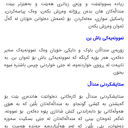
زیادە بسووتێنێت و وزەی زیاتری هەبێت و بەهێزتر ببێت.
منداڵەکان هان بدەن ڕۆژانە وەرزش بکەن، وەک پیاسەکردن،
پاسکیل سواری، مەلەکردن. بۆ ئەمەش دەتوانن خۆتان لە گەڵ
ئەوان وەرزش بکەن.
نموونەیەکی باش بن:
زۆربەی منداڵان باوک و دایکی خۆیان وەک نموونەیەک سەیر
دەکەن، هەر بۆیە گرنگە کە نموونەیەکی باش بۆ ئەوان بن. بە
تایبەت لە ڕووی خواردنەوە، لە جێی خواردنی چپس باشترە میوە
بخۆن.
ستایشکردنی منداڵ:
ستایشکردنی منداڵ بۆ کارەکانی دەتوانێت هاندەری بێت بۆ
گەیشتن بە کێشی گونجاو. بە منداڵەکەتان بڵێن کە بە هۆی
هەوڵەکانی بۆ دابەزاندنی کێش شانازی پێوە دەکەن. بۆ نموونە،
ئەگەر ئەوەتان بینی کە منداڵەکەتان لە جێی بسکیت سەوزە
دەخوات، پێی بڵێن کە لەم هەڵبژاردەیە چەندە هەست بە