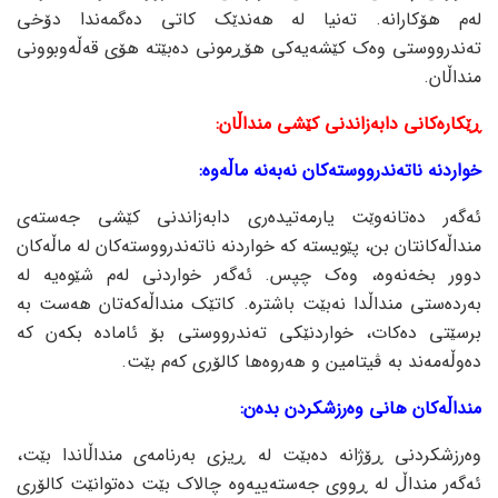
لەم هۆکارانە. تەنیا لە هەندێک کاتی دەگمەندا دۆخی
تەندرووستی وەک کێشەیەکی هۆڕمونی دەبێتە هۆی قەڵەوبوونی
منداڵان.
ڕێکارەکانی دابەزاندنی کێشی منداڵان:
خواردنە ناتەندرووستەکان نەبەنە ماڵەوە:
ئەگەر دەتانەوێت یارمەتیدەری دابەزاندنی کێشی جەستەی
منداڵەکانتان بن، پێویستە کە خواردنە ناتەندرووستەکان لە ماڵەکان
دوور بخەنەوە، وەک چپس. ئەگەر خواردنی لەم شێوەیە لە
بەردەستی منداڵدا نەبێت باشترە. کاتێک منداڵەکەتان هەست بە
برسێتی دەکات، خواردنێکی تەندرووستی بۆ ئامادە بکەن کە
دەوڵەمەند بە ڤیتامین و هەروەها کالۆری کەم بێت.
منداڵەکان هانی وەرزشکردن بدەن:
وەرزشکردنی ڕۆژانە دەبێت لە ڕیزی بەرنامەی منداڵاندا بێت،
ئەگەر منداڵ لە ڕووی جەستەییەوە چالاک بێت دەتوانێت کالۆری