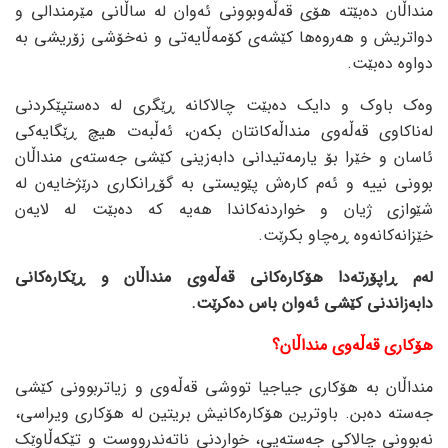
منداڵان دەبێتە هۆی قەڵەوبوونی ئەوان لە ساڵانی مێرمندالی و
دواتریش و هەروەها کێشەی کۆمەڵایەتی و نەخۆشی زۆریشی بە
دواوە دەبێت.
وەک باوک و دایک دەبێت چالاکانە ڕێگری لە دەستپێکردنی
لەناکاوی قەڵەوی منداڵەکانتان بکەن، ئەڵبەت هیچ ڕێگایەکی
ئاسان و خێرا بۆ یارمەتیدانی دابەزینی کێشی جەستەی منداڵان
بوونی نییە و ئەم کارەش پێویستی بە گۆڕانکاری درێژخایەن لە
شێوازی ژیان و خواردنەکاندا هەیە کە دەبێت لە لایەن
خێزانەکانەوە ڕەچاو بکرێت.
لەم ڕاپۆرتەدا هۆکارەکانی قەڵەوی منداڵان و ڕێکارەکانی
دابەزاندنی کێشی ئەوان باس دەکرێت.
هۆکاری قەڵەوی منداڵان؟
منداڵان بە هۆکاری جیاجیا تووشی قەڵەوی و زیاتربوونی کێشی
جەستە دەبن. باوترین هۆکارەکانیش بریتین لە هۆکاری ویراسی،
نەبوونی چالاکی جەستەیی، خواردنی ناتەندرووست و تێکەڵاوێک