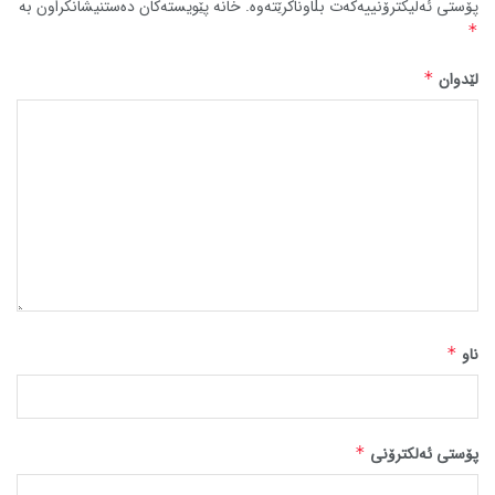
پۆستی ئەلیکترۆنییەکەت بڵاوناکرێتەوە.
خانە پێویستەکان دەستنیشانکراون بە
*
لێدوان
*
ناو
*
پۆستی ئەلکترۆنی
*