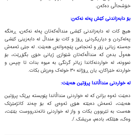
خۆشحاڵی دەکەن.
بۆ دابەزاندنی کێش پەلە نەکەن:
هیچ کات لە دابەزاندنی کێشی منداڵەکەتان پەلە نەکەن، ڕەنگە
پەلەکردن و دیاریکردنی ڕۆژ و کات بۆ منداڵ لە دابەزینی کێشی
جەستە زیانی زۆر و ئەنجامی پێچەوانەی هەبێت. لە جێی ئەمەش
هەوڵ بدەن کە منداڵەکەتان شێوازی ژیانی خۆی بگۆڕێت، بۆ
نموونە، لە خواردنەکاندا زیاتر گرنگی بە میوە بدات تا چپس و
خواردنە خێراکان، یان ڕۆژانە 30 خولەک وەرزش بکات.
لە خواردنی منداڵاندا پرۆتین هەبێت:
دەبێت ئەوە بزانن کە لە خواردنی منداڵاندا پێویستە بڕێک پرۆتین
هەبێت، ئەمەش دەبێتە هۆی ئەوەی کە بۆ چەند کاتژمێرێک
هەست بە تێربوون بکات و واز لە خواردنی ناتەندرووست بێنێت،
وەک، هێلکە، بادەم، مریشک./.