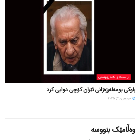
زانست و تەندرووستی
باوکی بومەلەرزەزانی ئێران کۆچی دوایی کرد
حوزه‌یران 3, 2025
وەڵامێک بنووسە