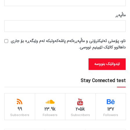
ماڵپه‌ڕ
ناو، پۆستی ئەلیکترۆنی و ماڵپەڕەکەم پاشەکەوتبکە لەم وێبگەڕە بۆ جاری
داهاتوو کاتێک تێبینیم نووسی.
Stay Connected test
99
23.9k
205k
137
Subscribers
Followers
Subscribers
Followers