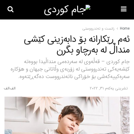
Home
زانست و تەندرووستی
ئەم ڕێکارانە بۆ دابەزینی کێشی
منداڵ لە بەرچاو بگرن
جام کوردی – قەڵەوی لە سەردەمی منداڵیدا بووەتە
کێشەیەکی تەندرووستی لە زۆربەی وڵاتانی جیهان و هۆکارە
سەرەکییەکەشی بۆ خۆراکی ناتەندرووست دەگەڕێتەوە.
تشرینی یه‌كه‌م 31, 2022