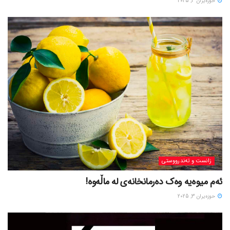
حوزه‌یران 3, 2025
زانست و تەندرووستی
ئەم میوەیە وەک دەرمانخانەی لە ماڵەوە!
حوزه‌یران 3, 2025