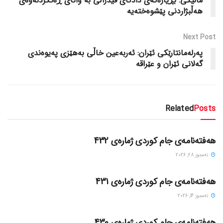
مالیکی: بڕیارەکەی دادگای فیدراڵی بە واتای ڕەتکردنەوەی
هەڵبژاردنی پێشوەختەیە
Next Post
پەرلەمانتارێکی ئێران: ئەربەعین خاڵی بەهێزی پەیوەندی
گەلانی ئێران و عێراقە
Related
Posts
گۆڤاره‌کان
هەفتەنامەی جام کوردی ژمارەی 432
ته‌مموز 28, 2026
گۆڤاره‌کان
هەفتەنامەی جام کوردی ژمارەی 431
ته‌مموز 14, 2026
گۆڤاره‌کان
هەفتەنامەی جام کوردی ژمارەی 430