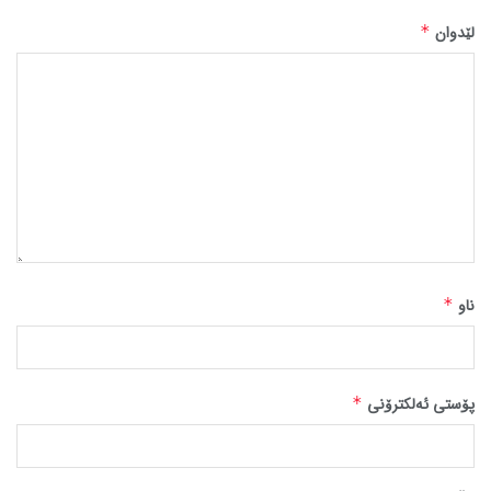
لێدوان
*
ناو
*
پۆستی ئەلکترۆنی
*