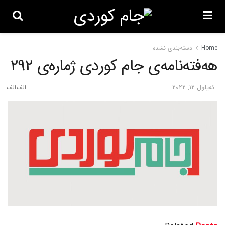
Home
دسته‌بندی نشده
هەفتەنامەی جام کوردی ژمارەی 292
ئه‌یلول 12, 2022