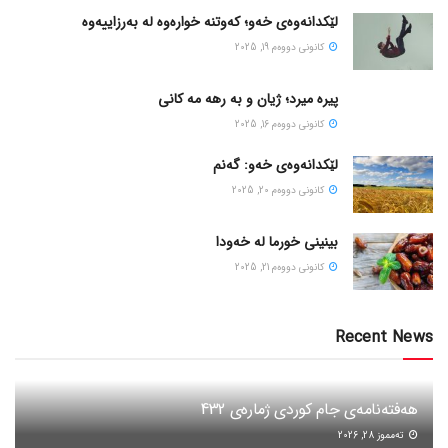
لێکدانەوەی خەو؛ کەوتنە خوارەوە لە بەرزاییەوە
كانونی دووه‌م 19, 2025
پیره میرد؛ ژیان و به رهه مه کانی
كانونی دووه‌م 16, 2025
لێکدانەوەی خەو: گەنم
كانونی دووه‌م 20, 2025
بینینی خورما لە خەودا
كانونی دووه‌م 21, 2025
Recent News
هەفتەنامەی جام کوردی ژمارەی 432
ته‌مموز 28, 2026