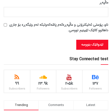
ماڵپه‌ڕ
ناو، پۆستی ئەلیکترۆنی و ماڵپەڕەکەم پاشەکەوتبکە لەم وێبگەڕە بۆ جاری
داهاتوو کاتێک تێبینیم نووسی.
Stay Connected test
99
23.9k
205k
137
Subscribers
Followers
Subscribers
Followers
Trending
Comments
Latest