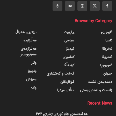
Browse by Category
ئابووری
ڕاپۆرت
نوێترین هەواڵ
ئاسیا
سیاسی
هەڵبژاردە
ئەفریقا
ڤیدیۆ
هەڵبژاردەی
سەرنووسەر
ئەمریکا
کەلتوری
وتار
ئەورووپا
کۆمەڵگا
وتووێژ
جیهان
گه‌شت و گه‌شتیاری
وەرزش
دسته‌بندی نشده
گۆڤاره‌کان
وێنە
زانست و تەندرووستی
مەڵتی میدیا
Recent News
هەفتەنامەی جام کوردی ژمارەی 432