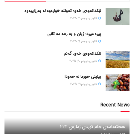
لێکدانەوەی خەو؛ کەوتنە خوارەوە لە بەرزاییەوە
كانونی دووه‌م 19, 2025
پیره میرد؛ ژیان و به رهه مه کانی
كانونی دووه‌م 16, 2025
لێکدانەوەی خەو: گەنم
كانونی دووه‌م 20, 2025
بینینی خورما لە خەودا
كانونی دووه‌م 21, 2025
Recent News
هەفتەنامەی جام کوردی ژمارەی 432