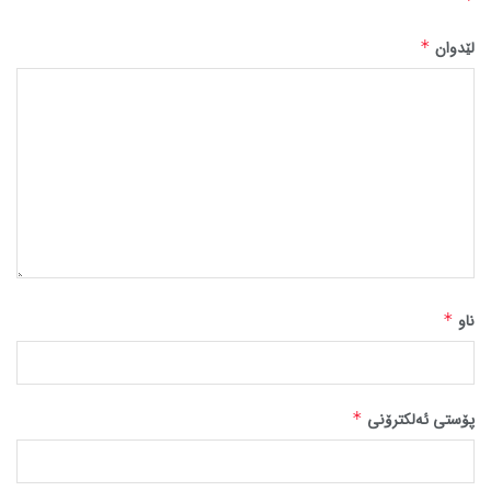
لێدوان
*
ناو
*
پۆستی ئەلکترۆنی
*