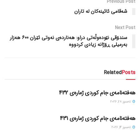
Previous Post
شەقامی ئائینەکان لە تاران
Next Post
سندۆقی نێودەوڵەتی دراو: هەناردەی نەوتی ئێران 600 هەزار
بەرمیلی ڕۆژانە زیادی کردووە
Related
Posts
گۆڤاره‌کان
هەفتەنامەی جام کوردی ژمارەی 432
ته‌مموز 28, 2026
گۆڤاره‌کان
هەفتەنامەی جام کوردی ژمارەی 431
ته‌مموز 14, 2026
گۆڤاره‌کان