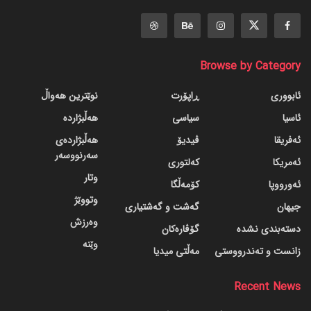
Browse by Category
ئابووری
ڕاپۆرت
نوێترین هەواڵ
ئاسیا
سیاسی
هەڵبژاردە
ئەفریقا
ڤیدیۆ
هەڵبژاردەی
سەرنووسەر
ئەمریکا
کەلتوری
وتار
ئەورووپا
کۆمەڵگا
وتووێژ
جیهان
گه‌شت و گه‌شتیاری
وەرزش
دسته‌بندی نشده
گۆڤاره‌کان
وێنە
زانست و تەندرووستی
مەڵتی میدیا
Recent News