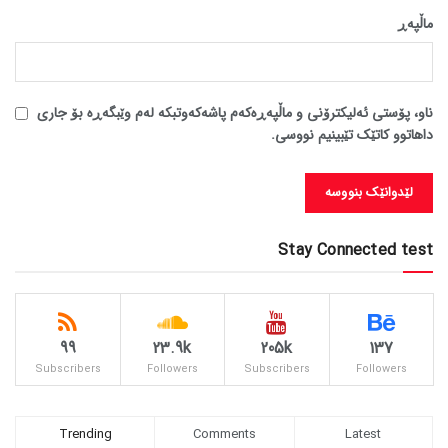
ماڵپه‌ڕ
ناو، پۆستی ئەلیکترۆنی و ماڵپەڕەکەم پاشەکەوتبکە لەم وێبگەڕە بۆ جاری
داهاتوو کاتێک تێبینیم نووسی.
Stay Connected test
99
23.9k
205k
137
Subscribers
Followers
Subscribers
Followers
Trending
Comments
Latest