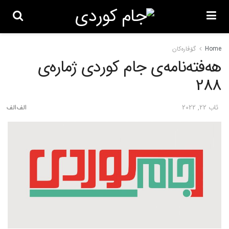
Home
گۆڤاره‌کان
هەفتەنامەی جام کوردی ژمارەی
288
ئاب 22, 2022