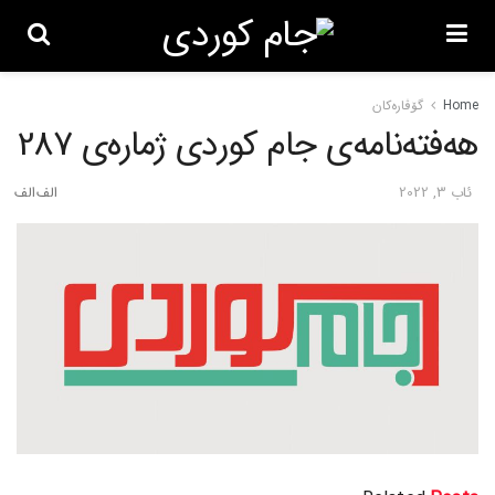
Home
گۆڤاره‌کان
هەفتەنامەی جام کوردی ژمارەی 287
ئاب 3, 2022