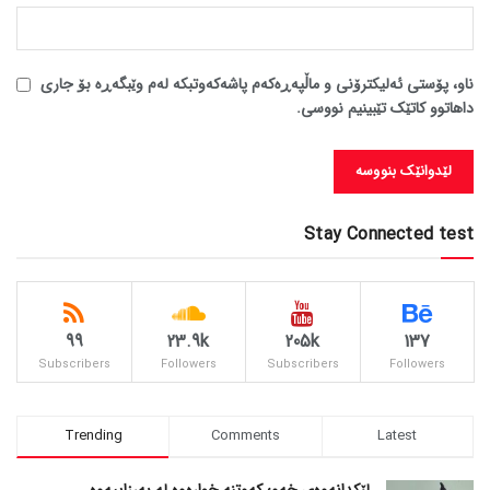
ناو، پۆستی ئەلیکترۆنی و ماڵپەڕەکەم پاشەکەوتبکە لەم وێبگەڕە بۆ جاری
داهاتوو کاتێک تێبینیم نووسی.
Stay Connected test
99
23.9k
205k
137
Subscribers
Followers
Subscribers
Followers
Trending
Comments
Latest
لێکدانەوەی خەو؛ کەوتنە خوارەوە لە بەرزاییەوە