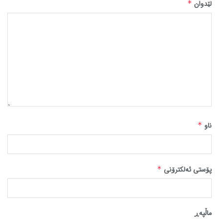
لێدوان
*
ناو
*
پۆستی ئەلکترۆنی
*
ماڵپه‌ڕ