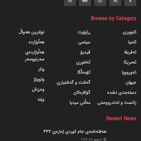
Browse by Category
ئابووری
ڕاپۆرت
نوێترین هەواڵ
ئاسیا
سیاسی
هەڵبژاردە
ئەفریقا
ڤیدیۆ
هەڵبژاردەی
سەرنووسەر
ئەمریکا
کەلتوری
وتار
ئەورووپا
کۆمەڵگا
وتووێژ
جیهان
گه‌شت و گه‌شتیاری
وەرزش
دسته‌بندی نشده
گۆڤاره‌کان
وێنە
زانست و تەندرووستی
مەڵتی میدیا
Recent News
هەفتەنامەی جام کوردی ژمارەی 432
ته‌مموز 28, 2026