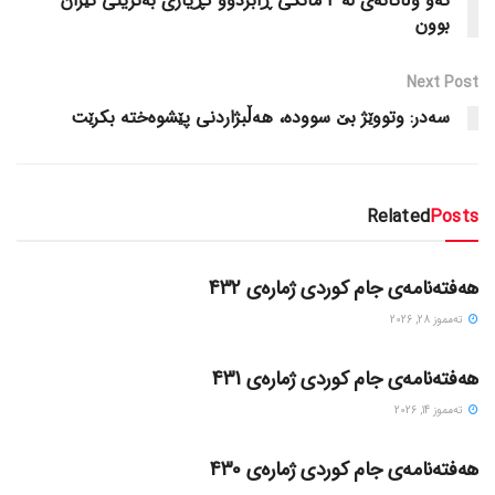
ئەو وڵاتانەی لە 4 مانگی ڕابردوو کڕیاری بەنزینی ئێران
بوون
Next Post
سەدر: وتووێژ بێ سوودە، هەڵبژاردنی پێشوەختە بکرێت
Related
Posts
گۆڤاره‌کان
هەفتەنامەی جام کوردی ژمارەی 432
ته‌مموز 28, 2026
گۆڤاره‌کان
هەفتەنامەی جام کوردی ژمارەی 431
ته‌مموز 14, 2026
گۆڤاره‌کان
هەفتەنامەی جام کوردی ژمارەی 430