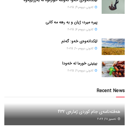
كانونی دووه‌م 19, 2025
پیره میرد؛ ژیان و به رهه مه کانی
كانونی دووه‌م 16, 2025
لێکدانەوەی خەو: گەنم
كانونی دووه‌م 20, 2025
بینینی خورما لە خەودا
كانونی دووه‌م 21, 2025
Recent News
هەفتەنامەی جام کوردی ژمارەی 432
ته‌مموز 28, 2026