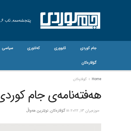
پێنجشەممە, ئاب 6, 2026
جام کوردی
ئابووری
کەلتوری
سیاسی
گۆڤاره‌کان
Home
گۆڤاره‌کان
هەفتەنامەی جام کوردی ژم
حوزه‌یران 13, 2022
in
گۆڤاره‌کان
,
نوێترین هەواڵ