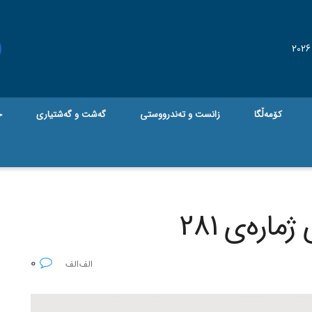
کۆمەڵگا
زانست و تەندرووستی
گه‌شت و گه‌شتیاری
ج
ارەی 281
0