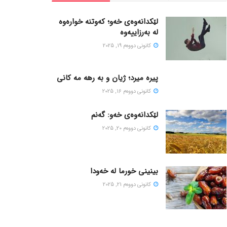
لێکدانەوەی خەو؛ کەوتنە خوارەوە
لە بەرزاییەوە
كانونی دووه‌م 19, 2025
پیره میرد؛ ژیان و به رهه مه کانی
كانونی دووه‌م 16, 2025
لێکدانەوەی خەو: گەنم
كانونی دووه‌م 20, 2025
بینینی خورما لە خەودا
كانونی دووه‌م 21, 2025