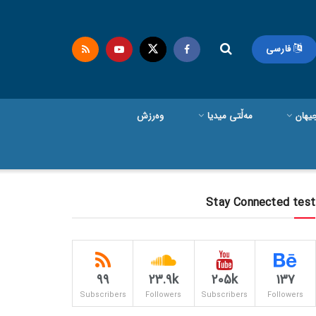
فارسی
یهان
مەڵتی میدیا
وەرزش
Stay Connected test
99
23.9k
205k
137
Subscribers
Followers
Subscribers
Followers