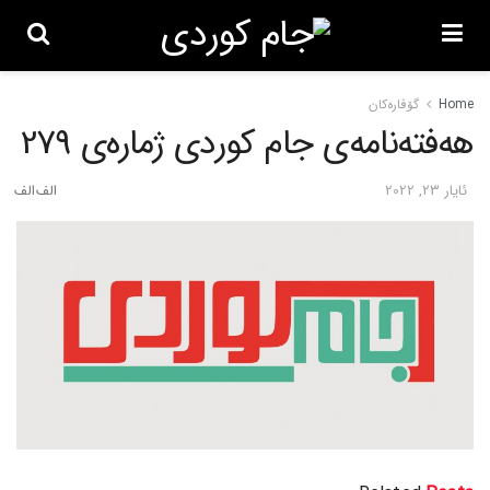
Home
گۆڤاره‌کان
هەفتەنامەی جام کوردی ژمارەی 279
ئایار 23, 2022