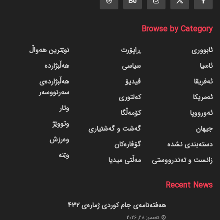
Browse by Category
ئابووری
ڕاپۆرت
نوێترین هەواڵ
ئاسیا
سیاسی
هەڵبژاردە
ئەفریقا
ڤیدیۆ
هەڵبژاردەی
سەرنووسەر
ئەمریکا
کەلتوری
وتار
ئەورووپا
کۆمەڵگا
وتووێژ
جیهان
گه‌شت و گه‌شتیاری
وەرزش
دسته‌بندی نشده
گۆڤاره‌کان
وێنە
زانست و تەندرووستی
مەڵتی میدیا
Recent News
هەفتەنامەی جام کوردی ژمارەی 432
ته‌مموز 28, 2026