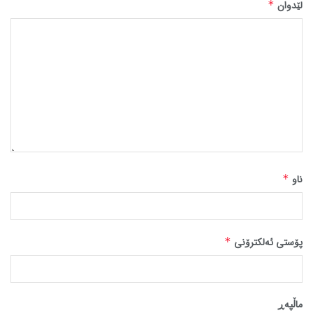
لێدوان
*
ناو
*
پۆستی ئەلکترۆنی
*
ماڵپه‌ڕ