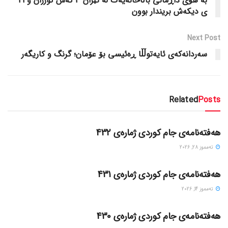
بە هۆی داڕمانی باڵاخانەیەک لە ئێران 3 کەس کوژران و 21
ی دیکەش بریندار بوون
Next Post
سەردانەکەی ئایەتوڵڵا ڕەئیسی بۆ عۆمان؛ گرنگ و کاریگەر
Related
Posts
گۆڤاره‌کان
هەفتەنامەی جام کوردی ژمارەی 432
ته‌مموز 28, 2026
گۆڤاره‌کان
هەفتەنامەی جام کوردی ژمارەی 431
ته‌مموز 14, 2026
گۆڤاره‌کان
هەفتەنامەی جام کوردی ژمارەی 430