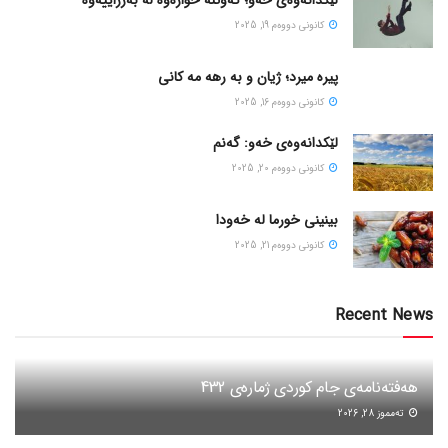
كانونی دووه‌م 19, 2025
پیره میرد؛ ژیان و به رهه مه کانی
كانونی دووه‌م 16, 2025
لێکدانەوەی خەو: گەنم
كانونی دووه‌م 20, 2025
بینینی خورما لە خەودا
كانونی دووه‌م 21, 2025
Recent News
هەفتەنامەی جام کوردی ژمارەی 432
ته‌مموز 28, 2026