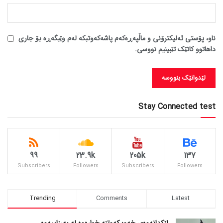
ناو، پۆستی ئەلیکترۆنی و ماڵپەڕەکەم پاشەکەوتبکە لەم وێبگەڕە بۆ جاری
داهاتوو کاتێک تێبینیم نووسی.
Stay Connected test
99
23.9k
205k
137
Subscribers
Followers
Subscribers
Followers
Trending
Comments
Latest
لێکدانەوەی خەو؛ کەوتنە خوارەوە لە بەرزاییەوە