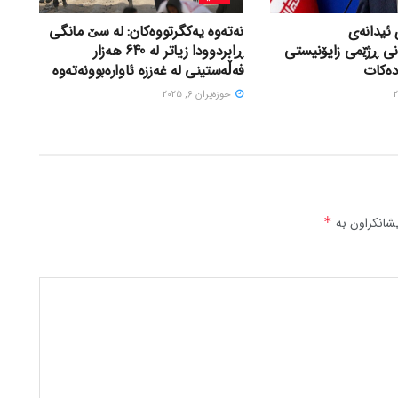
 ئیدانەی
نەتەوە یەکگرتووەکان: لە سێ مانگی
نی ڕژێمی زایۆنیستی
ڕابردوودا زیاتر لە 640 هەزار
دەکات
فەڵەستینی لە غەززە ئاوارەبوونەتەوە
حوزه‌یران 6, 2025
شانکراون بە
*