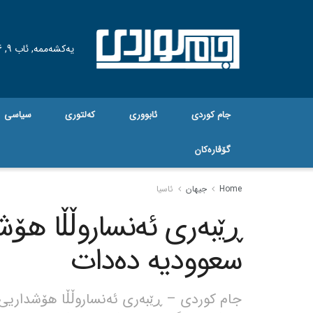
یەکشەممە, ئاب 9, 2026
جام کوردی
ئابووری
کەلتوری
سیاسی
گۆڤاره‌کان
Home
جیهان
ئاسیا
ڕێبەری ئەنساروڵڵا هۆش
سعوودیە دەدات
جام کوردی – ڕێبەری ئەنساروڵڵا هۆشداریی 