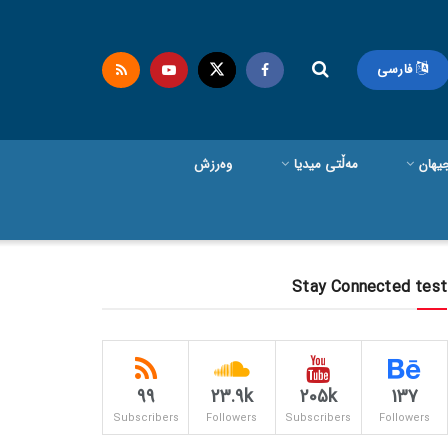
فارسی
یهان
مەڵتی میدیا
وەرزش
Stay Connected test
99
23.9k
205k
137
Subscribers
Followers
Subscribers
Followers