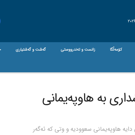
کۆمەڵگا
زانست و تەندرووستی
گه‌شت و گه‌شتیاری
ج
داری بە هاوپەیمانی
دایە هاوپەیمانی سعوودیە و وتی کە ئەگەر