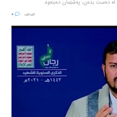
ا لە دەست بدەن، پەشێمان دەبنەوە.
0