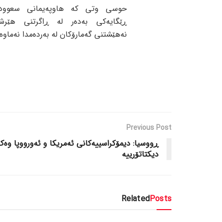
حوسی وتی کە هاوپەیمانی سعوود
ڕێگایەکی بەدەر لە ڕاگرتنی هێرش
نەهێشتنی گەمارۆکان لە بەردەمدا نەماوەت
Previous Post
ڕووسیا: دیمۆکراسییەکانی ئەمریکا و ئەورووپا وەک
دیکتاتۆرییە
Related
Posts