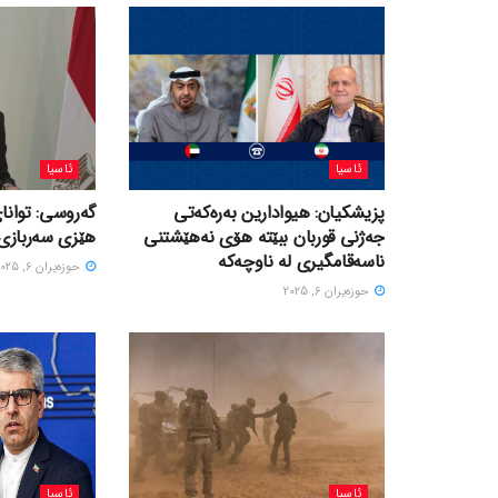
ئاسیا
ئاسیا
پزیشکیان: هیوادارین بەرەکەتی
گەروسی: توانای
جەژنی قوربان ببێتە هۆی نەهێشتنی
هێزی سەربازی 
ناسەقامگیری لە ناوچەکە
حوزه‌یران 6, 2025
حوزه‌یران 6, 2025
ئاسیا
ئاسیا