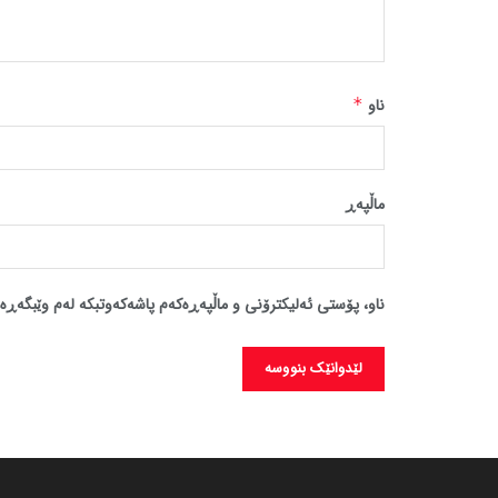
ناو
*
ماڵپه‌ڕ
ناو، پۆستی ئەلیکترۆنی و ماڵپەڕەکەم پاشەکەوتبکە لەم وێبگەڕە 