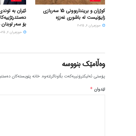
کوژران و برینداربوونی 15 سەربازی
ئێران بە توندی
زایۆنیست لە باشوری غەززە
دەستدرێژییەکا
بۆ سەر لوبنان 
حوزه‌یران 6, 2025
حوزه‌یران 6, 2025
وەڵامێک بنووسە
پۆستی ئەلیکترۆنییەکەت بڵاوناکرێتەوە.
خانە پێویستەکان دەستنی
لێدوان
*