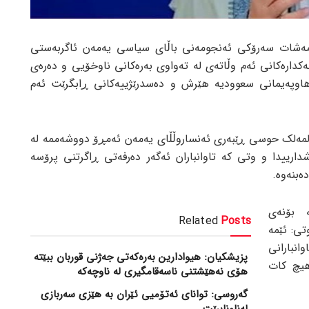
مەشات سەرۆکی ئەنجومەنی باڵای سیاسی یەمەن ئاگربەستی
کدارەکانی ئەم وڵاتەی لە تەواوی بەرەکانی ناوخۆیی و دەرەی
هاوپەیمانی سعوودیە هێرش و دەسدرێژییەکانی ڕابگرێت ئەم
لمەلک حوسی ڕێبەری ئەنساروڵڵای یەمەن ئەمڕۆ دووشەممە لە
ارییدا و وتی کە تاوانباران ئەگەر دەرفەتی ڕاگرتنی پرۆسە
ەبنەوە.
ە بۆنەی
Related
Posts
تی: ئێمە
انبارانی
پزیشکیان: هیوادارین بەرەکەتی جەژنی قوربان ببێتە
هیچ کات
هۆی نەهێشتنی ناسەقامگیری لە ناوچەکە
گەروسی: توانای ئەتۆمیی ئێران بە هێزی سەربازی