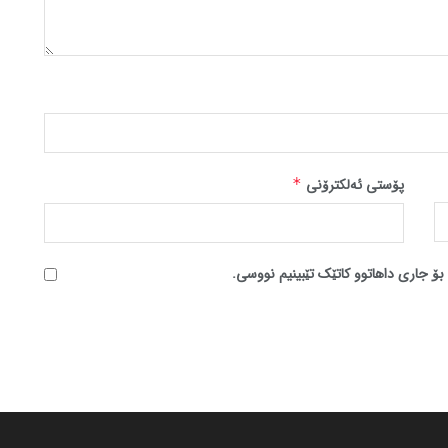
پۆستی ئەلکترۆنی
*
بۆ جاری داهاتوو کاتێک تێبینیم نووسی.