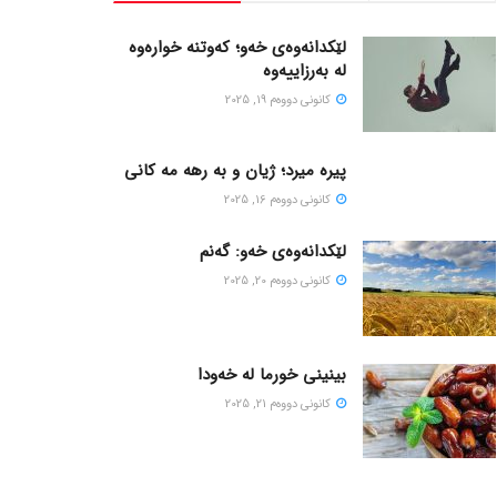
لێکدانەوەی خەو؛ کەوتنە خوارەوە
لە بەرزاییەوە
كانونی دووه‌م 19, 2025
پیره میرد؛ ژیان و به رهه مه کانی
كانونی دووه‌م 16, 2025
لێکدانەوەی خەو: گەنم
كانونی دووه‌م 20, 2025
بینینی خورما لە خەودا
كانونی دووه‌م 21, 2025