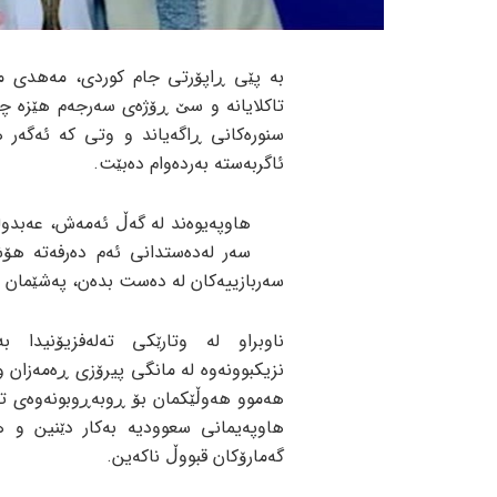
بە پێی ڕاپۆرتی جام کوردی، مەهدی 
تاکلایانە و سێ ڕۆژەی سەرجەم هێزە چە
سنورەکانی ڕاگەیاند و وتی کە ئەگەر 
ئاگربەستە بەردەوام دەبێت.
هاوپەیوەند لە گەڵ ئەمەش، عەبدو
سەر لەدەستدانی ئەم دەرفەتە هۆشد
سەربازییەکان لە دەست بدەن، پەشێمان د
ناوبراو لە وتارێکی تەلەفزیۆنیدا ب
نزیکبوونەوە لە مانگی پیرۆزی ڕەمەزان و
هەموو هەوڵێکمان بۆ ڕوبەڕوبونەوەی تاو
هاوپەیمانی سعوودیە بەکار دێنین و 
گەمارۆکان قبووڵ ناکەین.