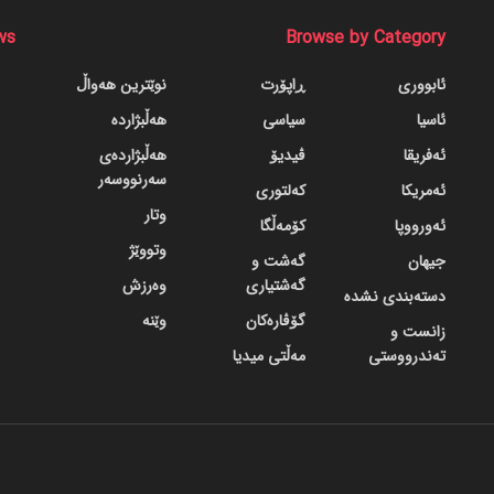
ws
Browse by Category
ئابووری
ڕاپۆرت
نوێترین هەواڵ
ئاسیا
سیاسی
هەڵبژاردە
ئەفریقا
ڤیدیۆ
هەڵبژاردەی
سەرنووسەر
ئەمریکا
کەلتوری
وتار
ئەورووپا
کۆمەڵگا
وتووێژ
جیهان
گه‌شت و
گه‌شتیاری
وەرزش
دسته‌بندی نشده
گۆڤاره‌کان
وێنە
زانست و
تەندرووستی
مەڵتی میدیا