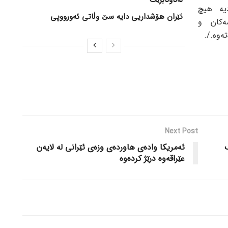
لەناونابرێت
یە هیچ
ئێران هۆشداریی دایە سێ وڵاتی ئەورووپی
ەکان و
ەوە./.
Next Post
ئەمریکا وادەی هاوردەی وزەی ئێرانی لە لایەن
عێراقەوە درێژ کردەوە