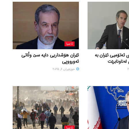
ئاسیا
 ئەتۆمیی ئێران بە
ئێران هۆشداریی دایە سێ وڵاتی
لەناونابرێت
ئەورووپی
حوزه‌یران 6, 2025
ئاسیا