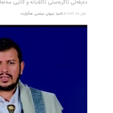
دەرفەتی ئاگربەستی تاکلایانە و کاتیی سەنع
ئازار 28, 2022
in
ئاسیا
,
جیهان
,
سیاسی
,
هەڵبژاردە