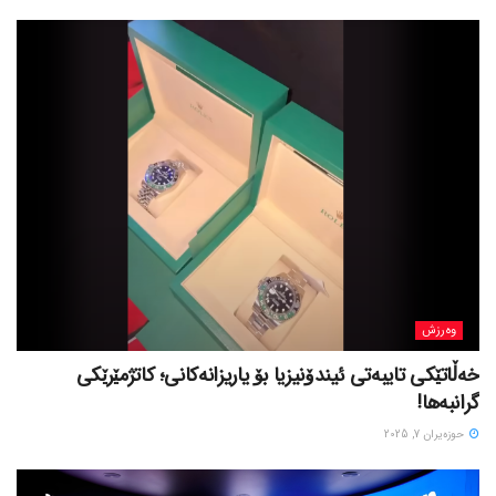
وەرزش
خەڵاتێکی تایبەتی ئیندۆنیزیا بۆ یاریزانەکانی؛ کاتژمێرێکی
گرانبەها!
حوزه‌یران 7, 2025