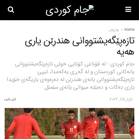
Home
وەرزش
تازه‌پێگه‌یشتووانی هندرێن یاری
هه‌یه‌
جام کوردی - له‌ قۆناغی كۆتایی خولی تازه‌پێگه‌یشتووانی
یانه‌كانی كوردستان و له‌ گه‌ڕی یه‌كه‌مدا، تیپی
تازه‌پێگه‌یشتووانی یانه‌ی هندرێن له‌ ده‌ره‌وه‌ی یاریگه‌ی خۆیدا
یاری ده‌كات و ده‌بێته‌ میوانی یانه‌ی سێمێل.
ئازار 25, 2022