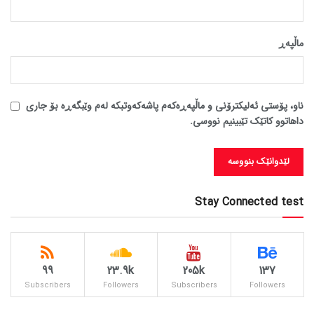
ماڵپه‌ڕ
ناو، پۆستی ئەلیکترۆنی و ماڵپەڕەکەم پاشەکەوتبکە لەم وێبگەڕە بۆ جاری
داهاتوو کاتێک تێبینیم نووسی.
Stay Connected test
99
23.9k
205k
137
Subscribers
Followers
Subscribers
Followers