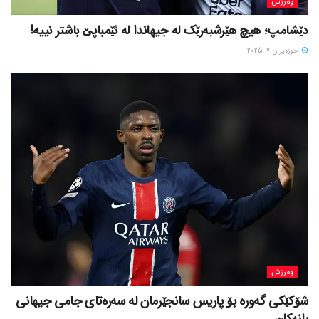
وەرزش
دێشامپ؛ هیچ هێرشبەرێک لە جیهاندا لە ئێمباپێ باشتر نییە!
حوزه‌یران 7, 2025
وەرزش
شۆکێکی گەورە بۆ پاریس سانجێرمان لە سەرەتای جامی جیهانی