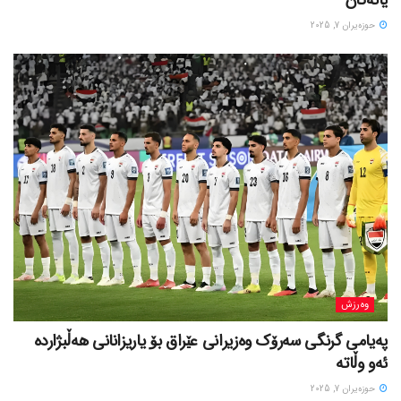
یانەکان
حوزه‌یران 7, 2025
وەرزش
پەیامی گرنگی سەرۆک وەزیرانی عێراق بۆ یاریزانانی هەڵبژارده
ئەو وڵاتە
حوزه‌یران 7, 2025