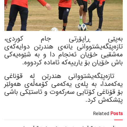
بەپێی ڕاپۆرتی جام کوردی،
تازه‌پێگه‌یشتووانی یانه‌ی هندرێن دوایه‌كه‌ی
مه‌شقیی خۆیان ئه‌نجام دا و به‌ شێوه‌یه‌كی
باش خۆیان بۆ یارییه‌كه‌ ئاماده‌ كردووه.
تازه‌پێگه‌یشتووانی هندرێن له‌ قۆناغی
یه‌كه‌مدا، به‌ پله‌ی یه‌كه‌می كۆمه‌ڵه‌ی هه‌ولێر
بۆ قۆناغی كۆتایی سه‌ركه‌وت و ئاستێكی باشی
پێشكه‌ش كرد.
Related
Posts