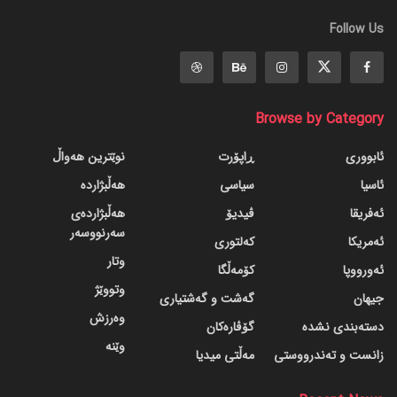
Follow Us
Browse by Category
ئابووری
ڕاپۆرت
نوێترین هەواڵ
ئاسیا
سیاسی
هەڵبژاردە
ئەفریقا
ڤیدیۆ
هەڵبژاردەی
سەرنووسەر
ئەمریکا
کەلتوری
وتار
ئەورووپا
کۆمەڵگا
وتووێژ
جیهان
گه‌شت و گه‌شتیاری
وەرزش
دسته‌بندی نشده
گۆڤاره‌کان
وێنە
زانست و تەندرووستی
مەڵتی میدیا