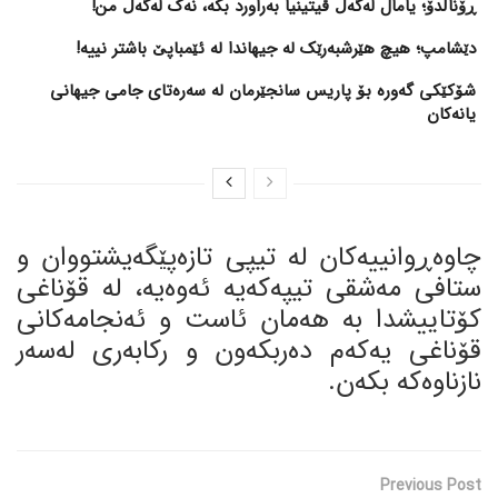
ڕۆناڵدۆ؛ یامال لەگەڵ ڤیتینیا بەراورد بکە، نەک لەگەڵ من!
دێشامپ؛ هیچ هێرشبەرێک لە جیهاندا لە ئێمباپێ باشتر نییە!
شۆکێکی گەورە بۆ پاریس سانجێرمان لە سەرەتای جامی جیهانی
یانەکان
چاوه‌ڕوانییه‌كان له‌ تیپی تازه‌پێگه‌یشتووان و
ستافی مه‌شقی تیپه‌كه‌یه‌ ئه‌وه‌یه‌، له‌ قۆناغی
كۆتاییشدا به‌ هه‌مان ئاست و ئه‌نجامه‌كانی
قۆناغی یه‌كه‌م ده‌ربكه‌ون و ركابه‌ری له‌سه‌ر
نازناوه‌كه‌ بكه‌ن.
Previous Post