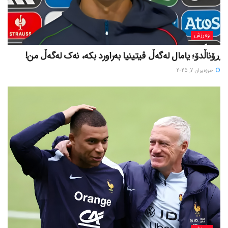
وەرزش
ڕۆناڵدۆ؛ یامال لەگەڵ ڤیتینیا بەراورد بکە، نەک لەگەڵ من!
حوزه‌یران 7, 2025