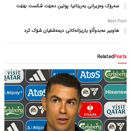
سەرۆک وەزیرانی بەریتانیا: پوتین دەبێت شکست بێنێت
Next Post
هاوبیر عەبدوڵاو یاریزانەکانی دیمەشقیان شۆک کرد
Related
Posts