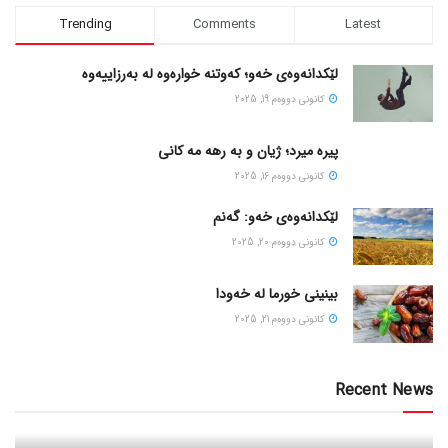
Trending
Comments
Latest
لێکدانەوەی خەو؛ کەوتنە خوارەوە لە بەرزاییەوە
كانونی دووه‌م 19, 2025
پیره میرد؛ ژیان و به رهه مه کانی
كانونی دووه‌م 16, 2025
لێکدانەوەی خەو: گەنم
كانونی دووه‌م 20, 2025
بینینی خورما لە خەودا
كانونی دووه‌م 21, 2025
Recent News