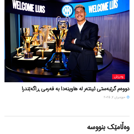
وەرزش
دووەم گرێبەستی ئینتەر لە هاوینەدا بە فەرمی ڕاگەێندرا
حوزه‌یران 7, 2025
وەڵامێک بنووسە