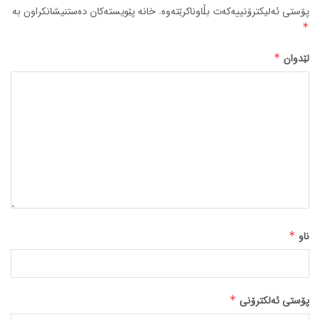
پۆستی ئەلیکترۆنییەکەت بڵاوناکرێتەوە.
خانە پێویستەکان دەستنیشانکراون بە
*
لێدوان
*
ناو
*
پۆستی ئەلکترۆنی
*