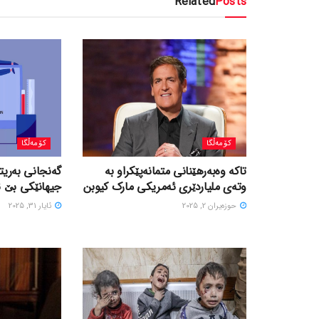
Related
Posts
کۆمەڵگا
کۆمەڵگا
تاکە وەبەرهێنانی متمانەپێکراو بە
گەنجانی بەریتا
وتەی ملیاردێری ئەمریکی مارک کیوبن
جیهانێکی بێ ئی
حوزه‌یران 2, 2025
ئایار 31, 2025