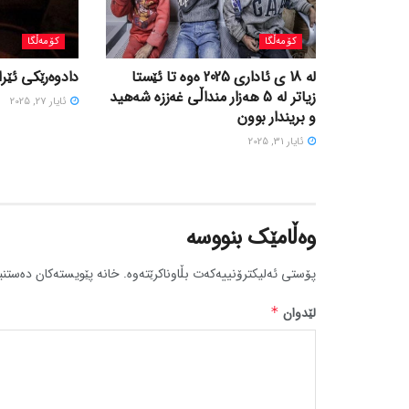
کۆمەڵگا
کۆمەڵگا
لە 18 ی ئاداری 2025 ەوە تا ئێستا
دادوەرێکی ئێران
زیاتر لە 5 هەزار منداڵی غەززە شەهید
ئایار 27, 2025
و بریندار بوون
ئایار 31, 2025
وەڵامێک بنووسە
پۆستی ئەلیکترۆنییەکەت بڵاوناکرێتەوە.
خانە پێویستەکان دەستنی
لێدوان
*