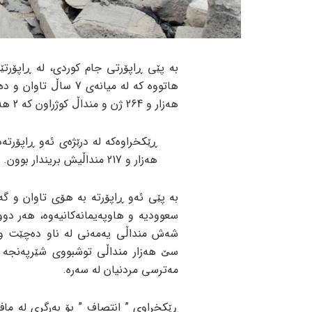
بە پێی ڕاپۆرتی جام کوردی، لە ڕاپۆرتێ
هەزار و 264 ژن و منداڵ کوژراون کە 2 هەزار و 428 کەس لەوان ژن و 3 هەزار و 848 یش منداڵ بوون.
هەزار و 217 منداڵیش بریندار بوون.
بە پێی ئەو ڕاپۆرتە بە هۆی تاوان و گە
سعوودیە و هاوپەیمانەکانیەوە، هەر دوو 
شەش منداڵی یەمەنی لە ناو دەچێت و ز
سێ هەزار منداڵی توشبووی شێرپەنجە 
مەترسی مردنیان لە سەرە.
ڕێکخراوی ” انتصاف ” بۆ بەرگری لە ماف