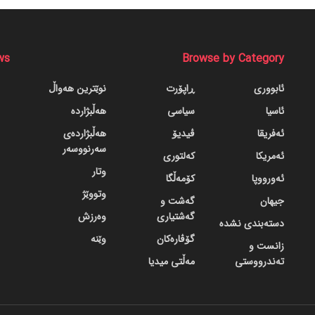
ws
Browse by Category
ئابووری
ڕاپۆرت
نوێترین هەواڵ
ئاسیا
سیاسی
هەڵبژاردە
ئەفریقا
ڤیدیۆ
هەڵبژاردەی
سەرنووسەر
ئەمریکا
کەلتوری
وتار
ئەورووپا
کۆمەڵگا
وتووێژ
جیهان
گه‌شت و
گه‌شتیاری
وەرزش
دسته‌بندی نشده
گۆڤاره‌کان
وێنە
زانست و
تەندرووستی
مەڵتی میدیا