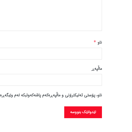
ناو
*
ماڵپه‌ڕ
ناو، پۆستی ئەلیکترۆنی و ماڵپەڕەکەم پاشەکەوتبکە لەم وێبگەڕە 