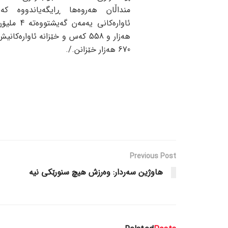
منداڵان هەروەها ڕایگەیاندووە کە
هەزار و 558 کەس و خێزانە ئاوارەکان
670 هەزار خێزانن./.
Previous Post
هاوژین سه‌ردار: وەرزش هیچ سنورێکی نیە