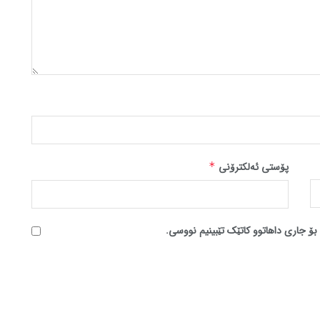
پۆستی ئەلکترۆنی
*
بۆ جاری داهاتوو کاتێک تێبینیم نووسی.