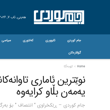
هه‌ینی, ئاب 7, 2026
جام کوردی
ئابووری
کەلتوری
سیاسی
گۆڤاره‌کان
Home
کۆمەڵگا
نوێترین ئاماری تاوانەک
یەمەن بڵاو کرایەوە
جام کوردی – ڕێکخراوی " انتصاف " بۆ بەرگری