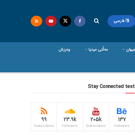
فارسی
یهان
مەڵتی میدیا
وەرزش
Stay Connected test
99
23.9k
205k
137
Subscribers
Followers
Subscribers
Followers