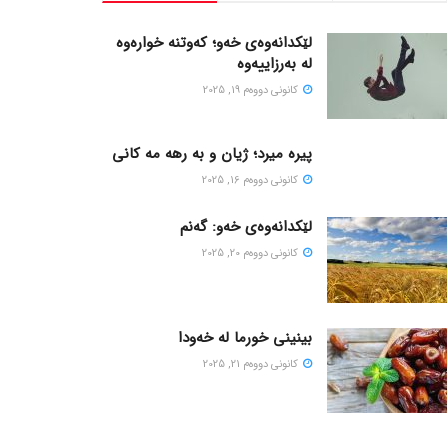
لێکدانەوەی خەو؛ کەوتنە خوارەوە
لە بەرزاییەوە
كانونی دووه‌م 19, 2025
پیره میرد؛ ژیان و به رهه مه کانی
كانونی دووه‌م 16, 2025
لێکدانەوەی خەو: گەنم
كانونی دووه‌م 20, 2025
بینینی خورما لە خەودا
كانونی دووه‌م 21, 2025