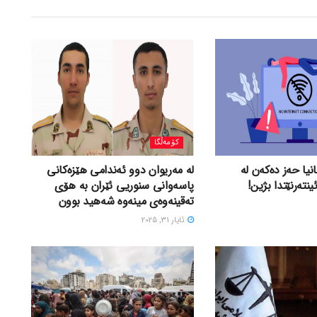
کۆمەڵگا
نیا حەز دەکەن لە
لە مەریوان دوو ئەندامی هێزەکانی
نتەرنێتدا بژین!
پاسەوانی سنوریی ئێران بە هۆی
تەقینەوەی مینەوە شەهید بوون
ئایار 31, 2025