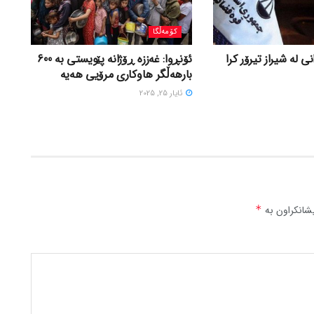
کۆمەڵگا
ی لە شیراز تیرۆر کرا
ئۆنڕوا: غەززە ڕۆژانە پێویستی بە 600
بارهەڵگر هاوکاری مرۆیی هەیە
ئایار 25, 2025
شانکراون بە
*