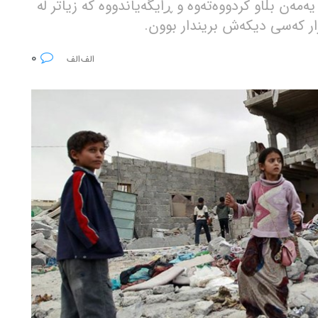
مەن بڵاو کردووەتەوە و ڕایگەیاندووە کە زیاتر لە
0