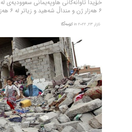
خۆیدا تاوانەکانی هاوپەیمانی سعوودیەی لە یە
6 هەزار ژن و منداڵ شەهید و زیاتر لە 6 هەزار کەسی دیکەش بریندار بوون.
ئازار 23, 2022
in
کۆمەڵگا