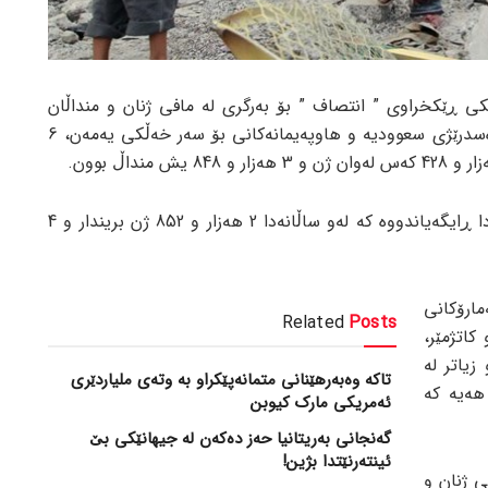
کی ڕێکخراوی ” انتصاف ” بۆ بەرگری لە مافی ژنان و منداڵان
هاتووە کە لە میانەی 7 ساڵ تاوان و دەسدرێژی سعوودیە و هاوپەیمانەکانی بۆ سەر خەڵکی یەمەن، 6
ڕێکخراوەکە لە درێژەی ئەو ڕاپۆرتەدا ڕایگەیاندووە کە لەو ساڵانەدا 2 هەزار و 852 ژن بریندار و 4
مارۆکانی
Related
Posts
کاتژمێر،
یاتر لە
تاکە وەبەرهێنانی متمانەپێکراو بە وتەی ملیاردێری
هەیە کە
ئەمریکی مارک کیوبن
گەنجانی بەریتانیا حەز دەکەن لە جیهانێکی بێ
ئینتەرنێتدا بژین!
ی ژنان و