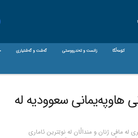
کۆمەڵگا
زانست و تەندرووستی
گه‌شت و گه‌شتیاری
ج
انی هاوپەیمانی سعوودیە لە
 لە مافی ژنان و منداڵان لە نوێترین ئاماری