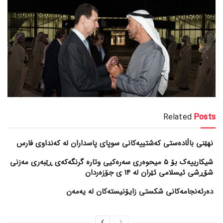
Related
Posts
نهێنی باڵادەستی کەشتییەکانی سوپای پاسداران لە کەنداوی فارس
شیکارییەک بۆ 5 میحوەری سەرەکیی وتارە گرنگەکەی ڕێبەری مەزنی
شۆڕشی ئیسلامی ئێران لە 14 ی جۆزەردان
دەرئەنجامەکانی شکستی زایۆنیستەکان لە یەمەن