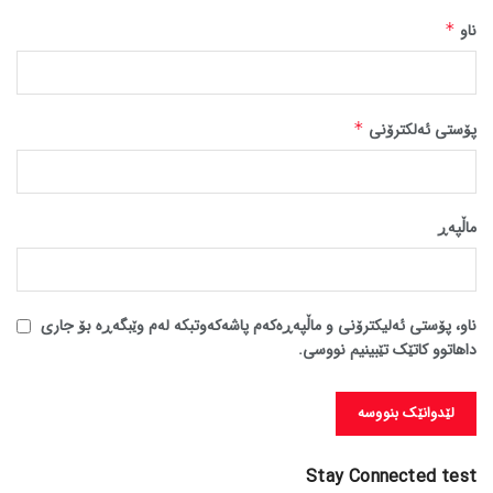
ناو
*
پۆستی ئەلکترۆنی
*
ماڵپه‌ڕ
ناو، پۆستی ئەلیکترۆنی و ماڵپەڕەکەم پاشەکەوتبکە لەم وێبگەڕە بۆ جاری
داهاتوو کاتێک تێبینیم نووسی.
Stay Connected test