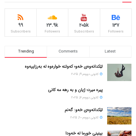
99
23.9k
205k
137
Subscribers
Followers
Subscribers
Followers
Trending
Comments
Latest
لێکدانەوەی خەو؛ کەوتنە خوارەوە لە بەرزاییەوە
كانونی دووه‌م 19, 2025
پیره میرد؛ ژیان و به رهه مه کانی
كانونی دووه‌م 16, 2025
لێکدانەوەی خەو: گەنم
كانونی دووه‌م 20, 2025
بینینی خورما لە خەودا