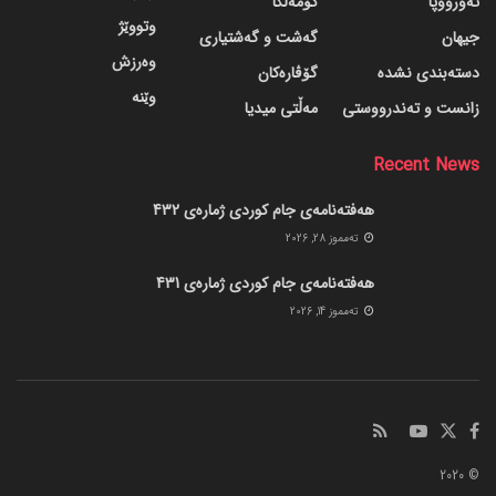
ئەورووپا
کۆمەڵگا
وتووێژ
جیهان
گه‌شت و گه‌شتیاری
وەرزش
دسته‌بندی نشده
گۆڤاره‌کان
وێنە
زانست و تەندرووستی
مەڵتی میدیا
Recent News
هەفتەنامەی جام کوردی ژمارەی 432
ته‌مموز 28, 2026
هەفتەنامەی جام کوردی ژمارەی 431
ته‌مموز 14, 2026
© 2020