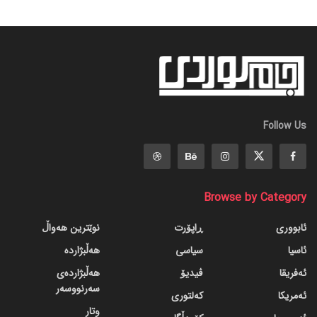
Follow Us
Browse by Category
ئابووری
ڕاپۆرت
نوێترین هەواڵ
ئاسیا
سیاسی
هەڵبژاردە
ئەفریقا
ڤیدیۆ
هەڵبژاردەی
سەرنووسەر
ئەمریکا
کەلتوری
وتار