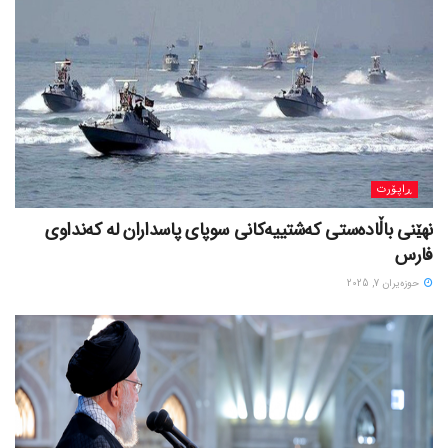
ڕاپۆرت
نهێنی باڵادەستی کەشتییەکانی سوپای پاسداران لە کەنداوی
فارس
حوزه‌یران 7, 2025