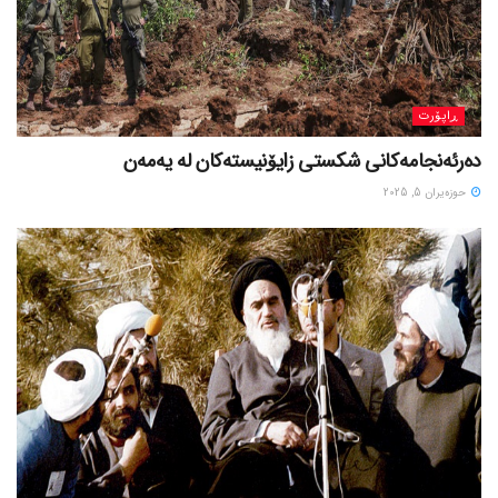
ڕاپۆرت
دەرئەنجامەکانی شکستی زایۆنیستەکان لە یەمەن
حوزه‌یران 5, 2025