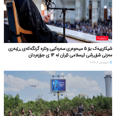
ڕاپۆرت
شیکارییەک بۆ 5 میحوەری سەرەکیی وتارە گرنگەکەی ڕێبەری
مەزنی شۆڕشی ئیسلامی ئێران لە 14 ی جۆزەردان
حوزه‌یران 6, 2025