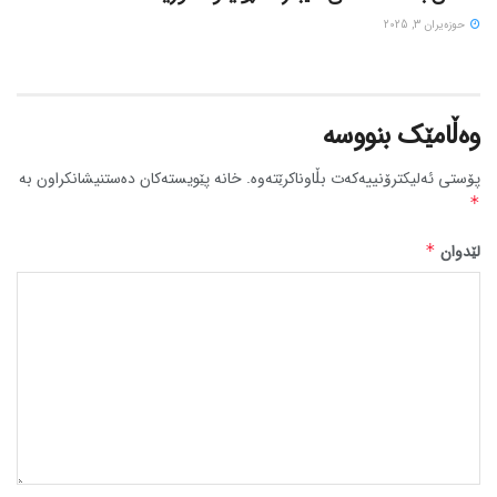
حوزه‌یران 3, 2025
وەڵامێک بنووسە
پۆستی ئەلیکترۆنییەکەت بڵاوناکرێتەوە.
خانە پێویستەکان دەستنیشانکراون بە
*
لێدوان
*