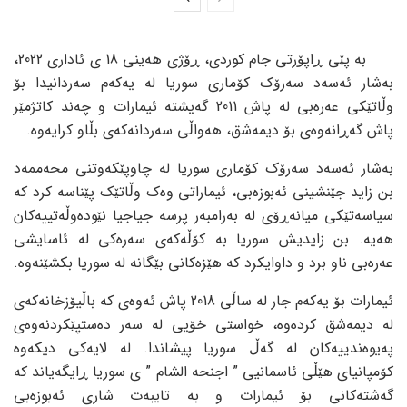
بە پێی ڕاپۆرتی جام کوردی، ڕۆژی هەینی 18 ی ئاداری 2022،
بەشار ئەسەد سەرۆک کۆماری سوریا لە یەکەم سەردانیدا بۆ
وڵاتێکی عەرەبی لە پاش 2011 گەیشتە ئیمارات و چەند کاتژمێر
پاش گەڕانەوەی بۆ دیمەشق، هەواڵی سەردانەکەی بڵاو کرایەوە.
بەشار ئەسەد سەرۆک کۆماری سوریا لە چاوپێکەوتنی محەممەد
بن زاید جێنشینی ئەبوزەبی، ئیماراتی وەک وڵاتێک پێناسە کرد کە
سیاسەتێکی میانەڕۆی لە بەرامبەر پرسە جیاجیا نێودەوڵەتییەکان
هەیە. بن زایدیش سوریا بە کۆڵەکەی سەرەکی لە ئاسایشی
عەرەبی ناو برد و داوایکرد کە هێزەکانی بێگانە لە سوریا بکشێنەوە.
ئیمارات بۆ یەکەم جار لە ساڵی 2018 پاش ئەوەی کە باڵیۆزخانەکەی
لە دیمەشق کردەوە، خواستی خۆیی لە سەر دەستپێکردنەوەی
پەیوەندییەکان لە گەڵ سوریا پیشاندا. لە لایەکی دیکەوە
کۆمپانیای هێڵی ئاسمانیی ” اجنحە الشام ” ی سوریا ڕایگەیاند کە
گەشتەکانی بۆ ئیمارات و بە تایبەت شاری ئەبوزەبی