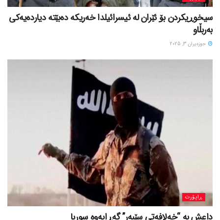
سیخوڕیکردن بۆ ئێران لە ئیسرائیلدا خەریکە دەبێتە دیاردەیەکی
بەربڵاو
حوزه‌یران 3, 2025
ڕاپۆرت
داعش بە “خەلافەتی سێبەر” گەڕایەوە سوریا