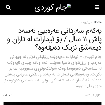
Home
ڕاپۆرت
یەکەم سەردانی عەرەبیی ئەسەد
پاش 11 ساڵ / بۆ ئیمارات لە تاران و
دیمەشق نزیک دەبێتەوە؟
جام کوردی – ئیمارات دەیەوێت ڕۆڵێکی نوێی لە جیهانی
عەرەب و ڕۆژئاوای ئاسیا هەبێت. ئەم وڵاتە چیدی نایەوێت
لە سیاسەتی دەرەوەدا وەک شوێنکەوتووی سعوودیە سەیر
بکرێت. وەبەرهێنانی ئیمارات لە چەند وڵاتێکی عەرەبی پیشان
دەدات کە ئیمارات نەخشەیەکی نوێی لە سیاسەتی دەرەوە بۆ
خۆی داڕشتووە.
ئازار 19, 2022