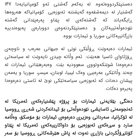
دەستپێکردووەتەوە. لە یەکەم گەشتی ئەو کۆمپانیایەدا 147
گەشتیار لە دیمەشقەوە گەیشتنە ئەبوزەبی. کۆمپانیاکە هەروەها
ڕایگەیاند کە گەشتەکەی لە پێناو پەرەپێدانی گەشتە
نێودەوڵەتییەکان و دەستپێکردنەوەی دووبارەی پەیوەندییە
بازرگانییەکانی سوریا و ئیمارات بووە.
ئیمارات دەیەوێت ڕۆڵێکی نوێی لە جیهانی عەرەب و ناوچەی
ڕۆژئاوای ئاسیا هەبێت. ئەم وڵاتە چیدی نایەوێت لە سیاسەتی
دەرەوەدا شوێنکەوتووی سعوودیە بێت. وەبەرهێنانی ئیمارات لە
چەند وڵاتێکی عەرەبیی وەک لیبیا، لوبنان، میسر، سوریا و یەمەن
پیشان دەدات کە ئەبوزەبی سیاسەتێکی نوێ لە ئاستی دەرەوەدا
پەیرەو دەکات.
دەنگی بێلایەنی ئیمارات بۆ پرۆژە پێشنیارەکەی ئەمریکا لە
ئەنجومەنی ئاسایشی نێودەوڵەتی بۆ ئیدانەکردنی شەڕی ڕووسیا
لە ئۆکرانیا، سەردانی وەزیری دەرەوەی ئیمارات بۆ مۆسکۆ، وەڵامە
سارد و سڕەکەی ئەبوزەبی بۆ داواکارییەکەی ئەمریکا لە پێناو
کۆنتڕۆڵکردنی بازاڕی نەوت لە پاش هێرشەکانی ڕووسیا بۆ سەر