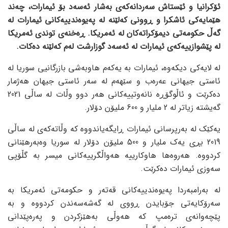
ئۆکرانیا و ئێستاش سەردانەکەی بەشار ئەسەد بۆ ئیمارات، چەند
هێمایەکی ئاشکرا و ڕوونی کەلێنە لە پەیوەندییەکانی ئیمارات لە
گەڵ حکومەتی دیمۆکراتەکان لە ئەمریکا. ڕەخنەی توندی ئەمریکا
لە پێشوازییەکەی ئیمارات لە ئەسەد گوزارشت لەم کەلێنە دەکات.
لە لایەکی دیکەوە، ئیمارات بە یەکەم هاوبەشی بازرگانیی سوریا لە
ئاستی جیهانی عەرەب و سێهەم لە سەر ئاستی جیهان هەژمار
دەکرێت و ئاڵوگۆڕە نانەوتییەکانی هەر دوو وڵات لە ساڵی 2021
گەیشتە زیاتر لە 2 ملیار و 600 ملیۆن دۆلار.
یەکێک لە بەرپرسانی ئیمارات ڕایگەیاندووە کە وڵاتەکەی لە ساڵی
2019 بڕی یەک ملیار و 500 ملیۆن دۆلار لە سوریا وەبەرهێنانی
کردووە. هەروەها هاوکارییە هەواڵگرییەکانی میسر بە گڵۆپی
سەوزی ئیمارات دەکرێت.
لە بەرامبەردا پەیوەندییەکانی قەتەر و حکومەتی ئەمریکا بە
سەرۆکایەتی جۆبایدن ڕووی لە گەشەسەندن کردووە و بە
پێچەوانەی ترەمپ کە هەوڵی بەهێزکردن و پەرەپێدانی