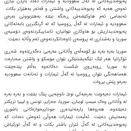
پەیوەندییەکانی لە گەڵ سعوودیە و ئیمارات دەدا، بایدن نیازی
ئەوەی هەیە کە پەیوەندییەکانی واشنتن و قەتەر بەهێزتر بکات.
ئەنجامی ئەم هاوکێشەش ڕەنگە ببێتە بەهێزبوونی بەرەی
سعوودیە و ئیمارات لە گەڵ ڕووسیا کە لە گرنگترین بابەتەکانی
پەیوەندیداریش بۆ هاوکاری نێوانیان، ئاساییکردنەوەی دۆسیەی
سوریا و بەشداری لە پرۆسەی ئاوەدانکردنەوەی ئەم وڵاتە دەبێت.
سوریا بەرە بەرە بۆ کۆمەڵەی وڵاتانی عەرەبی دەگەڕێتەوە. شەڕی
ئۆکرانیا هەر لێک تێگەیشتنێکی نێوان مۆسکۆ و واشتن سەبارەت
بە سوریا ڕوبەڕوی شکست دەکاتەوە بەڵام پێدەچێت
هەماهەنگی نێوان ڕووسیا لە گەڵ ئیمارات و تەنانەت سعوودیە
بەرەو پێش بڕوات.
ئیمارات دەیەوێت بەرەیەکی نوێ ناوچەیی پێک بێنێت و بەرە بەرە
لە وڵاتانی وەک میسر، لوبنان، سوریا، جەزایر، تونس و لیبیا نزیکتر
دەبێتەوە، هەروەها یارمەتیدەری جوداییخوازەکانی باشوری
یەمەنیش دەبێت. ئەڵبەت ئیمارات هەوڵی ئەوەش دەدات کە
پەیوەندییەکانی لە گەڵ ئێران باشتر بکات و لە گەڵ تورکیاش