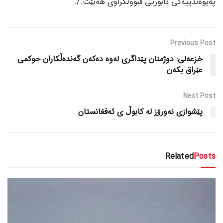
پەیوەندییەکی ئابوریی قبووڵکراوی هەبێت./.
Previous Post
خزعەلی: دوژمنان پێداگری لەوە دەکەن گەندەڵکاران حوکمی
عێراق بکەن
Next Post
پێشوازی نەورۆز لە کابوڵ ی ئەفغانستان
Related
Posts