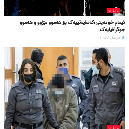
ڕاپۆرت
ئیمام خومەینی؛کەسایەتییەک بۆ هەموو مێژوو و هەموو
جوگرافیایەک
حوزه‌یران 4, 2025
ڕاپۆرت