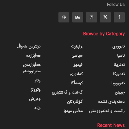
Follow Us
Browse by Category
ئابووری
ڕاپۆرت
نوێترین هەواڵ
ئاسیا
سیاسی
هەڵبژاردە
ئەفریقا
ڤیدیۆ
هەڵبژاردەی
سەرنووسەر
ئەمریکا
کەلتوری
وتار
ئەورووپا
کۆمەڵگا
وتووێژ
جیهان
گه‌شت و گه‌شتیاری
وەرزش
دسته‌بندی نشده
گۆڤاره‌کان
وێنە
زانست و تەندرووستی
مەڵتی میدیا
Recent News