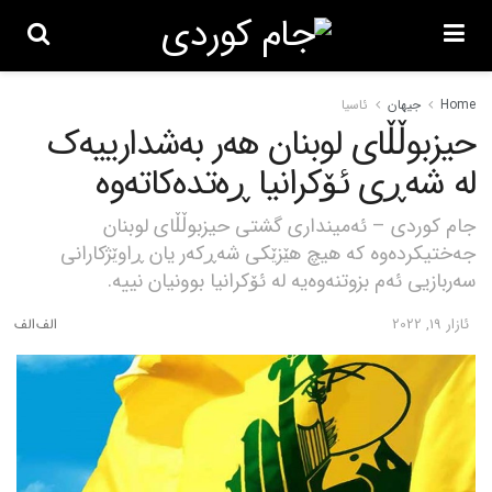
Home
جیهان
ئاسیا
حیزبوڵڵای لوبنان هەر بەشدارییەک
لە شەڕی ئۆکرانیا ڕەتدەکاتەوە
جام کوردی – ئەمینداری گشتی حیزبوڵڵای لوبنان
جەختیکردەوە کە هیچ هێزێکی شەڕکەر یان ڕاوێژکارانی
سەربازیی ئەم بزوتنەوەیە لە ئۆکرانیا بوونیان نییە.
ئازار 19, 2022