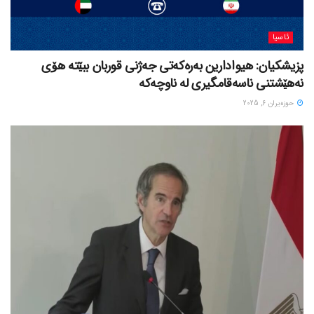
ئاسیا
پزیشکیان: هیوادارین بەرەکەتی جەژنی قوربان ببێتە هۆی
نەهێشتنی ناسەقامگیری لە ناوچەکە
حوزه‌یران 6, 2025