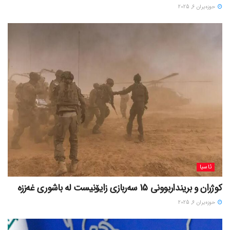
حوزه‌یران 6, 2025
ئاسیا
کوژران و برینداربوونی 15 سەربازی زایۆنیست لە باشوری غەززە
حوزه‌یران 6, 2025