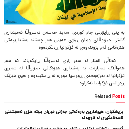
بە پێی ڕاپۆرتی جام کوردی، سەید حەسەن نەسروڵڵا ئەمینداری
گشتی حیزبوڵڵای لوبنان ڕۆژی هەینی هەر چەشنە بەشدارییەکی
هێزەکانی ئەم بزوتنەوەی لە ئۆکرانیا ڕەتکردەوە.
کەناڵی المنار لە سەر زاری نەسروڵڵا ڕایگەیاند کە هەر
هەواڵێک سەبارەت بە بەشداری هێزەکانی حیزبوڵڵا لە شەڕی
ئۆکرانیا لە بەرژەوەندی ڕووسیا دوورە لە ڕاستییەوە و هیچ هێزێک
ڕەوانەی ئۆکرانیا نەکراوە.
Related
Posts
پزیشکیان: هیوادارین بەرەکەتی جەژنی قوربان ببێتە هۆی نەهێشتنی
ناسەقامگیری لە ناوچەکە
گەروسی: توانای ئەتۆمیی ئێران بە هێزی سەربازی لەناونابرێت