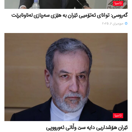
ئاسیا
گەروسی: توانای ئەتۆمیی ئێران بە هێزی سەربازی لەناونابرێت
حوزه‌یران 6, 2025
ئاسیا
ئێران هۆشداریی دایە سێ وڵاتی ئەورووپی