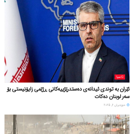
ئاسیا
ئێران بە توندی ئیدانەی دەستدرێژییەکانی ڕژێمی زایۆنیستی بۆ
سەر لوبنان دەکات
حوزه‌یران 6, 2025