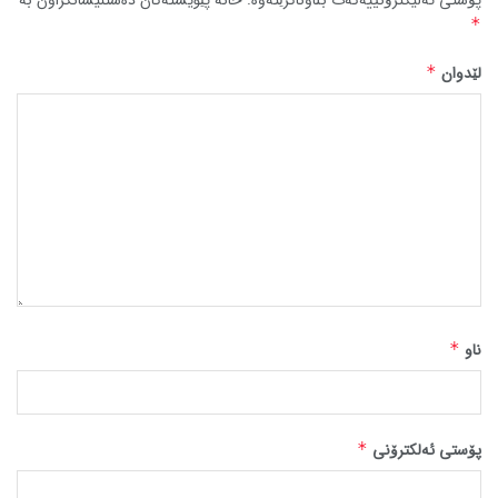
پۆستی ئەلیکترۆنییەکەت بڵاوناکرێتەوە.
خانە پێویستەکان دەستنیشانکراون بە
*
لێدوان
*
ناو
*
پۆستی ئەلکترۆنی
*