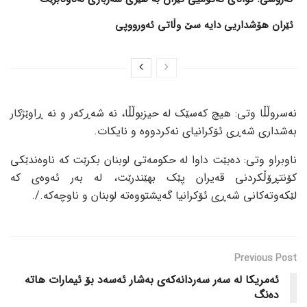
ئێران هۆشداریی دایە سێ وڵاتی ئەورووپی
نەسروڵڵا وتی: هیچ کەسێک لە حیزبوڵڵا، نە شەڕکەر و نە ڕاوێژکار
بەشداری شەڕی ئۆکرانیای نەکردووە و نایکات.
ناوبراو وتی: دەبێت داوا لە حکومەتی لوبنان بکرێت کە ناوەندێکی
کۆنتڕۆڵکردنی قەیران پێک بهێندرێت، لە بەر ئەوەی کە
لێکەوتەکانی شەڕی ئۆکرانیا گەیشتووەتە لوبنان و ناوچەکە./.
Previous Post
ئەمریکا لە سەر سەردانەکەی بەشار ئەسەد بۆ ئیمارات هاتە
دەنگ