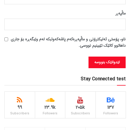
ماڵپه‌ڕ
ناو، پۆستی ئەلیکترۆنی و ماڵپەڕەکەم پاشەکەوتبکە لەم وێبگەڕە بۆ جاری
داهاتوو کاتێک تێبینیم نووسی.
Stay Connected test
99
23.9k
205k
137
Subscribers
Followers
Subscribers
Followers