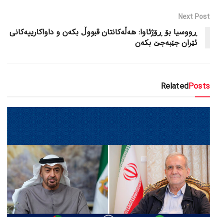
Next Post
ڕووسیا بۆ ڕۆژئاوا: هەڵەکانتان قبووڵ بکەن و داواکارییەکانی
ئێران جێبەجێ بکەن
Related
Posts