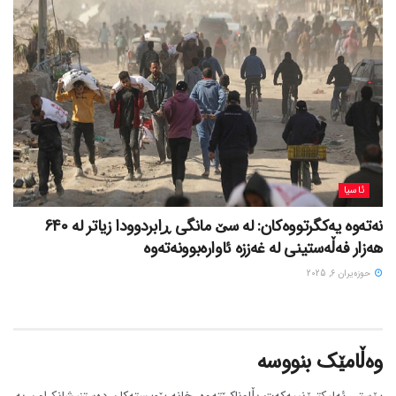
ئاسیا
نەتەوە یەکگرتووەکان: لە سێ مانگی ڕابردوودا زیاتر لە 640
هەزار فەڵەستینی لە غەززە ئاوارەبوونەتەوە
حوزه‌یران 6, 2025
وەڵامێک بنووسە