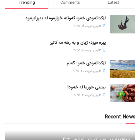
Trending
Comments
Latest
لێکدانەوەی خەو؛ کەوتنە خوارەوە لە بەرزاییەوە
كانونی دووه‌م 19, 2025
پیره میرد؛ ژیان و به رهه مه کانی
كانونی دووه‌م 16, 2025
لێکدانەوەی خەو: گەنم
كانونی دووه‌م 20, 2025
بینینی خورما لە خەودا
كانونی دووه‌م 21, 2025
Recent News
هەفتەنامەی جام کوردی ژمارەی 432