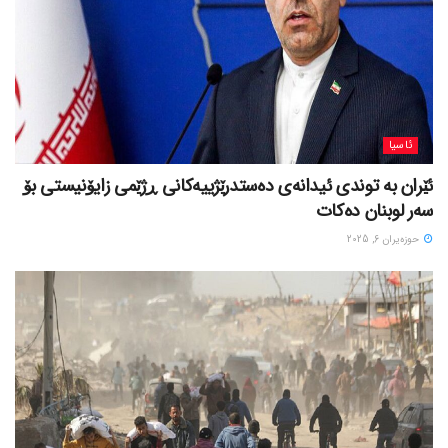
ئاسیا
ئێران بە توندی ئیدانەی دەستدرێژییەکانی ڕژێمی زایۆنیستی بۆ
سەر لوبنان دەکات
حوزه‌یران 6, 2025