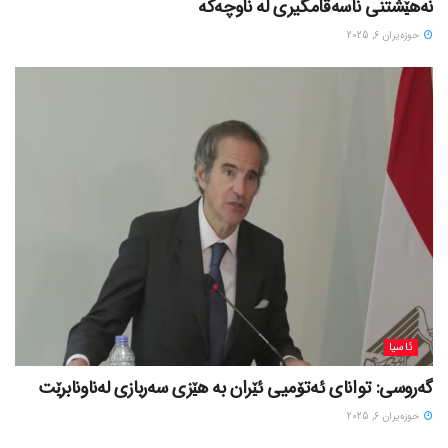
نەهێشتنی ناسەقامگیری لە ناوچەکە
حوزه‌یران 6, 2025
ئاسیا
گەروسی: توانای ئەتۆمیی ئێران بە هێزی سەربازی لەناونابرێت
حوزه‌یران 6, 2025