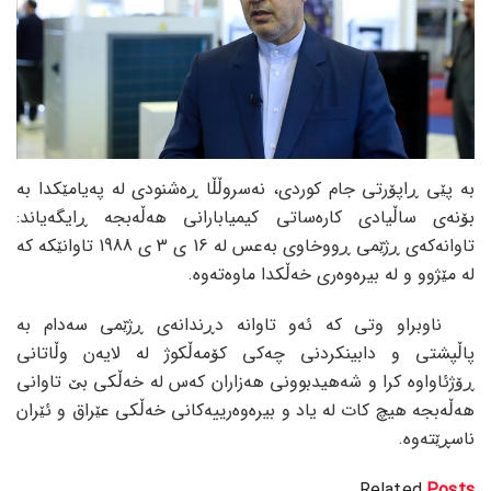
بە پێی ڕاپۆرتی جام کوردی، نەسروڵڵا ڕەشنودی لە پەیامێکدا بە
بۆنەی ساڵیادی کارەساتی کیمیابارانی هەڵەبجە ڕایگەیاند:
تاوانەکەی ڕژێمی ڕووخاوی بەعس لە 16 ی 3 ی 1988 تاوانێکە کە
لە مێژوو و لە بیرەوەری خەڵکدا ماوەتەوە.
ناوبراو وتی کە ئەو تاوانە دڕندانەی ڕژێمی سەدام بە
پاڵپشتی و دابینکردنی چەکی کۆمەڵکوژ لە لایەن وڵاتانی
ڕۆژئاواوە کرا و شەهیدبوونی هەزاران کەس لە خەڵکی بێ تاوانی
هەڵەبجە هیچ کات لە یاد و بیرەوەرییەکانی خەڵکی عێراق و ئێران
ناسڕێتەوە.
Related
Posts