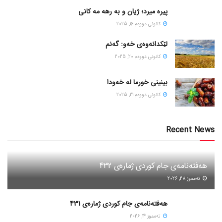
پیره میرد؛ ژیان و به رهه مه کانی
كانونی دووه‌م 16, 2025
لێکدانەوەی خەو: گەنم
كانونی دووه‌م 20, 2025
بینینی خورما لە خەودا
كانونی دووه‌م 21, 2025
Recent News
هەفتەنامەی جام کوردی ژمارەی 432
ته‌مموز 28, 2026
هەفتەنامەی جام کوردی ژمارەی 431
ته‌مموز 14, 2026