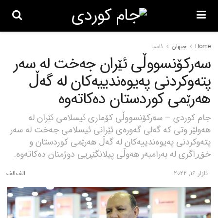
Home
جیهان
ئاسیا
سەرکۆنسووڵی ئێران جەخت لە سەر
پتەوکردنی پەیوەندییەکان لە گەڵ
هەرێمی کوردستان دەکاتەوە
جام کوردی – سەرکۆنسووڵی کۆماری ئیسلامی ئێران لە
هەولێر وتی کە گەلی گەورەی ئێرانی ئیسلامی جەخت لە سەر
پتەوکردنی پەیوەندییەکان لە گەڵ هەرێمی کوردستان و
خۆڕاگری لە بەرامبەر هەوڵی پیلانگێڕیی دوژمنان دەکاتەوە.
ئازار 16, 2022