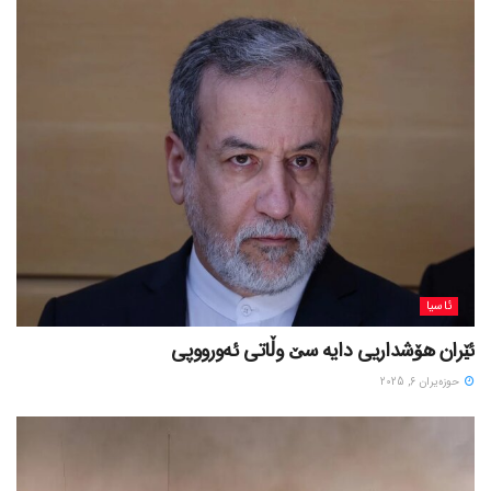
ئاسیا
ئێران هۆشداریی دایە سێ وڵاتی ئەورووپی
حوزه‌یران 6, 2025