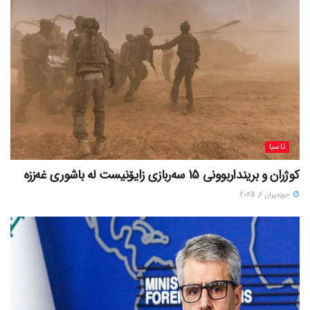
ئاسیا
کوژران و برینداربوونی 15 سەربازی زایۆنیست لە باشوری غەززە
حوزه‌یران 6, 2025