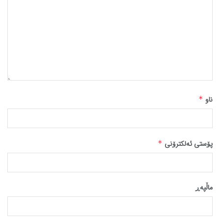
ناو
*
پۆستی ئەلکترۆنی
*
ماڵپه‌ڕ