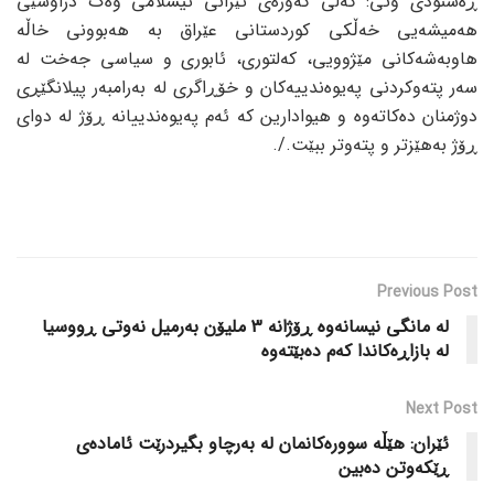
ڕەشنودی وتی: گەلی گەورەی ئێرانی ئیسلامی وەک دراوسێی
هەمیشەیی خەڵکی کوردستانی عێراق بە هەبوونی خاڵە
هاوبەشەکانی مێژوویی، کەلتوری، ئابوری و سیاسی جەخت لە
سەر پتەوکردنی پەیوەندییەکان و خۆڕاگری لە بەرامبەر پیلانگێڕی
دوژمنان دەکاتەوە و هیوادارین کە ئەم پەیوەندییانە ڕۆژ لە دوای
ڕۆژ بەهێزتر و پتەوتر ببێت./.
Previous Post
لە مانگی نیسانەوە ڕۆژانە 3 ملیۆن بەرمیل نەوتی ڕووسیا
لە بازاڕەکاندا کەم دەبێتەوە
Next Post
ئێران: هێڵە سوورەکانمان لە بەرچاو بگیردرێت ئامادەی
ڕێکەوتن دەبین