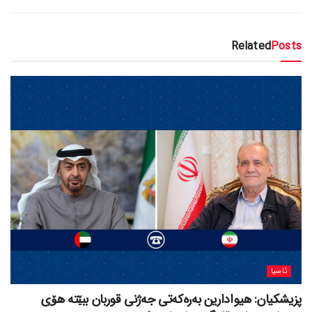
Related
Posts
ئاسیا
پزیشکیان: هیوادارین بەرەکەتی جەژنی قوربان ببێتە هۆی