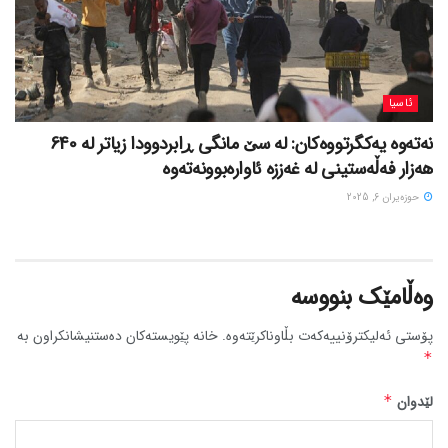
ئاسیا
نەتەوە یەکگرتووەکان: لە سێ مانگی ڕابردوودا زیاتر لە 640
هەزار فەڵەستینی لە غەززە ئاوارەبوونەتەوە
حوزه‌یران 6, 2025
وەڵامێک بنووسە
پۆستی ئەلیکترۆنییەکەت بڵاوناکرێتەوە.
خانە پێویستەکان دەستنیشانکراون بە
*
لێدوان
*