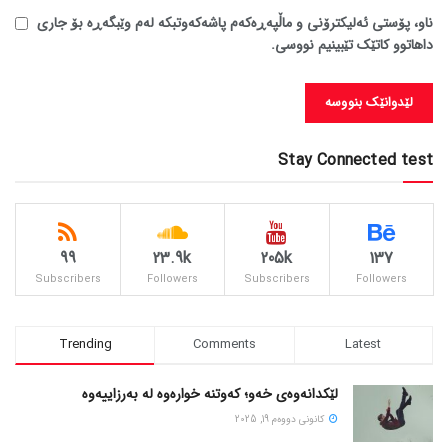
ناو، پۆستی ئەلیکترۆنی و ماڵپەڕەکەم پاشەکەوتبکە لەم وێبگەڕە بۆ جاری
داهاتوو کاتێک تێبینیم نووسی.
Stay Connected test
99
23.9k
205k
137
Subscribers
Followers
Subscribers
Followers
Trending
Comments
Latest
لێکدانەوەی خەو؛ کەوتنە خوارەوە لە بەرزاییەوە
كانونی دووه‌م 19, 2025