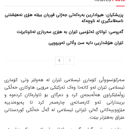
پزیشکیان: هیوادارین بەرەکەتی جەژنی قوربان ببێتە هۆی نەهێشتنی
ناسەقامگیری لە ناوچەکە
گەروسی: توانای ئەتۆمیی ئێران بە هێزی سەربازی لەناونابرێت
ئێران هۆشداریی دایە سێ وڵاتی ئەورووپی
سەرکۆنسووڵی کۆماری ئیسلامی ئێران لە هەولێر وتی: کۆماری
ئیسلامی ئێران لەو کاتەدا وەک ئەرکێکی مرۆیی هاوکاری خەڵکی
زوڵملێکراوی هەڵەبجەی کرد و دەرگای بۆ ئاوارەکان کردەوە و
بریندارانی ئەو کارەساتەی چارەسەر کرد تا پەیوەندییە
مێژووییەکانی گەلی ئێرانی ئیسلامی لە گەڵ خەڵکی کوردستانی
عێراق بەهێزتر ببێت.