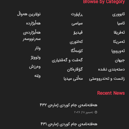
Browse by Category
ئابووری
ڕاپۆرت
نوێترین هەواڵ
ئاسیا
سیاسی
هەڵبژاردە
ئەفریقا
ڤیدیۆ
هەڵبژاردەی
سەرنووسەر
ئەمریکا
کەلتوری
وتار
ئەورووپا
کۆمەڵگا
وتووێژ
جیهان
گه‌شت و گه‌شتیاری
وەرزش
دسته‌بندی نشده
گۆڤاره‌کان
وێنە
زانست و تەندرووستی
مەڵتی میدیا
Recent News
هەفتەنامەی جام کوردی ژمارەی 432
ته‌مموز 28, 2026
هەفتەنامەی جام کوردی ژمارەی 431