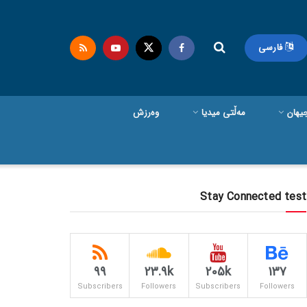
فارسی
یهان
مەڵتی میدیا
وەرزش
Stay Connected test
99
23.9k
205k
137
Subscribers
Followers
Subscribers
Followers