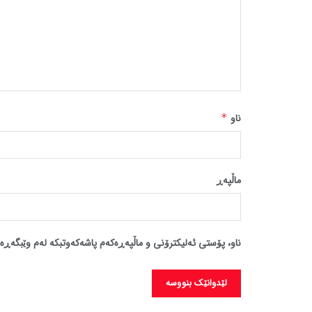
ناو
*
ماڵپه‌ڕ
ناو، پۆستی ئەلیکترۆنی و ماڵپەڕەکەم پاشەکەوتبکە لەم وێبگەڕە 