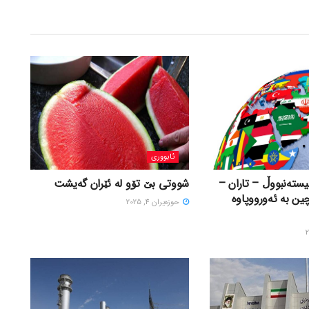
ئابووری
ستەنبووڵ – تاران –
شووتی بێ تۆو لە ئێران گەیشت
چین بە ئەورووپاوە
حوزه‌یران 4, 2025