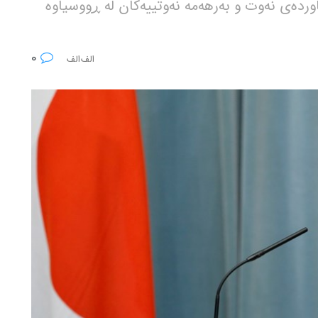
هاوردەی نەوت و بەرهەمە نەوتییەکان لە ڕووسیاوە
0