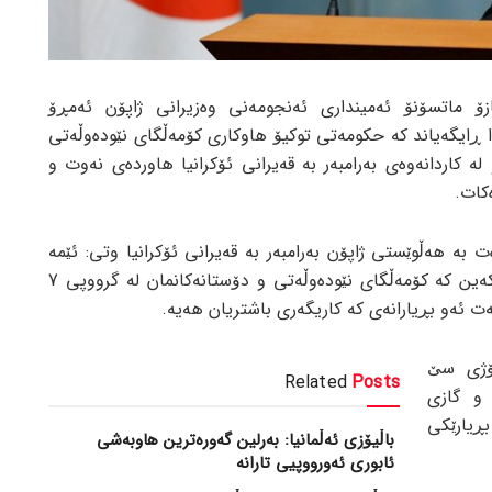
ۆ ماتسۆنۆ ئەمینداری ئەنجومەنی وەزیرانی ژاپۆن ئەمڕۆ
ا ڕایگەیاند کە حکومەتی توکیۆ هاوکاری کۆمەڵگای نێودەوڵەتی
 لە گرووپی 7 دەکات و لە کاردانەوەی بەرامبەر بە قەیرانی ئۆکرانیا هاوردەی نەوت و
کات.
ت بە هەڵوێستی ژاپۆن بەرامبەر بە قەیرانی ئۆکرانیا وتی: ئێمە
دەمانەوێت تاوتوێی ئەو بڕیارانە بکەین کە کۆمەڵگای نێودەوڵەتی و دۆستانەکانمان لە گرووپی 7
ەت ئەو بڕیارانەی کە کاریگەری باشتریان هەیە.
ۆژی سێ
Related
Posts
و گازی
بڕیارێکی
باڵیۆزی ئەڵمانیا: بەرلین گەورەترین هاوبەشی
ئابوری ئەورووپیی تارانە