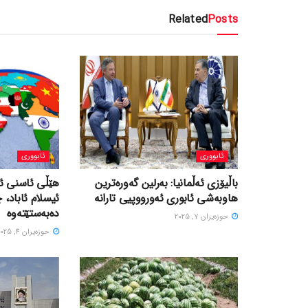
Related
Posts
ئابووری
ئابووری
باڵیۆزی ئەڵمانیا: بەرلین گەورەترین
هێڵی ئاسنی ئی
هاوبەشی ئابوری ئەورووپیی تارانە
ئیسلام ئاباد، 
دەبەستێتەوە
حوزه‌یران 7, 2025
حوزه‌یران 4, 2025