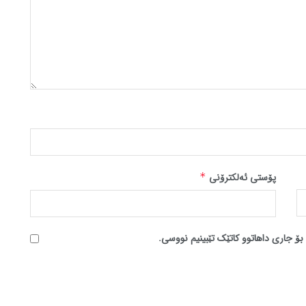
پۆستی ئەلکترۆنی
*
بۆ جاری داهاتوو کاتێک تێبینیم نووسی.