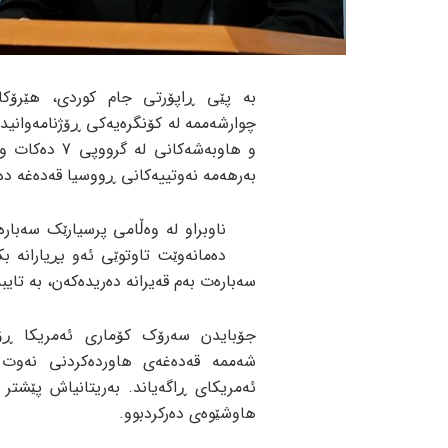
بە پێی ڕاپۆرتی جام کوردی، هێرۆکاز
چوارشەممە لە کۆنگرەیەکی ڕۆژنامەوانید
و هاوبەشەکانی
بەرهەمە نەوتییەکانی ڕووسیا قەدەغە دە
ناوبراو لە وەڵامی پرسیارێک سەبارە
سەبارەت بەم قەیرانە دەریدەکەن، بە تایب
جۆبایدن سەرۆک کۆماری ئەمریکا ڕ
شەممە قەدەغەی هاوردەکردنی نەوت 
ئەمریکای ڕاگەیاند. بەریتانیاش پێشتر 
هاوشێوەی دەرکردبوو.