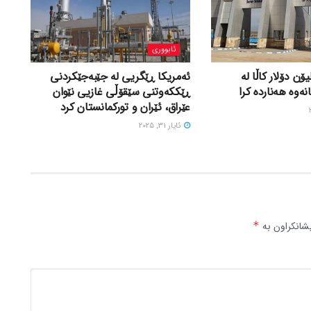
ئابووری
 لە ٤٩٢ ملیۆن دۆلار کاڵا لە
ئەمریکا ڕێگریی لە جێبەجێکردنی
ەوە هەناردە کرا
ڕێککەوتنی سێقۆڵی غازیی نێوان
عێراق، ئێران و تورکمانستان کرد
ئایار 31, 2025
شانکراون بە
*