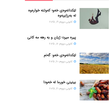
لێکدانەوەی خەو؛ کەوتنە خوارەوە
لە بەرزاییەوە
كانونی دووه‌م 19, 2025
پیره میرد؛ ژیان و به رهه مه کانی
كانونی دووه‌م 16, 2025
لێکدانەوەی خەو: گەنم
كانونی دووه‌م 20, 2025
بینینی خورما لە خەودا
كانونی دووه‌م 21, 2025