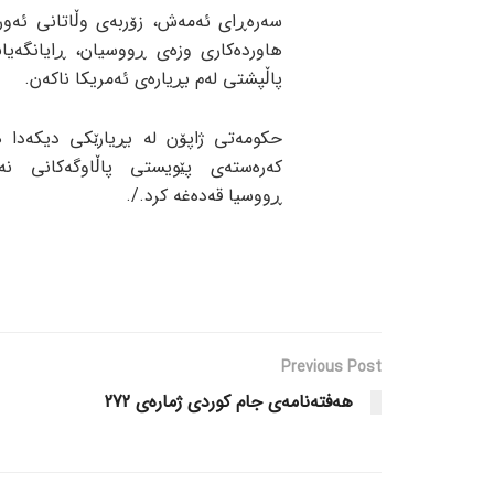
سەرەڕای ئەمەش، زۆربەی وڵاتانی ئەور
هاوردەکاری وزەی ڕووسیان، ڕایانگەیان
پاڵپشتی لەم بڕیارەی ئەمریکا ناکەن.
حکومەتی ژاپۆن لە بڕیارێکی دیکەدا ه
کەرەستەی پێویستی پاڵاوگەکانی نە
ڕووسیا قەدەغە کرد./.
Previous Post
هەفتەنامەی جام کوردی ژمارەی 272