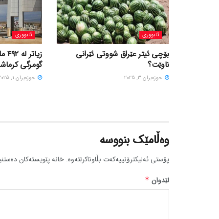
ئابووری
ئابووری
بۆچی ئیتر عێراق شووتی ئێرانی
زیاتر
ناوێت؟
گومرگی کرماشان
حوزه‌یران 3, 2025
حوزه‌یران 1, 2025
وەڵامێک بنووسە
پۆستی ئەلیکترۆنییەکەت بڵاوناکرێتەوە.
خانە پێویستەکان دەستنی
لێدوان
*