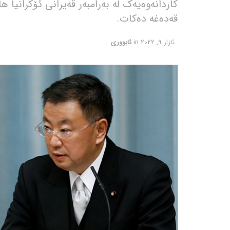
کاردانەوەیەک لە بەرامبەر قەیرانی ئۆکرانیا 
قەدەغە دەکات.
ئازار 9, 2022
in
ئابووری