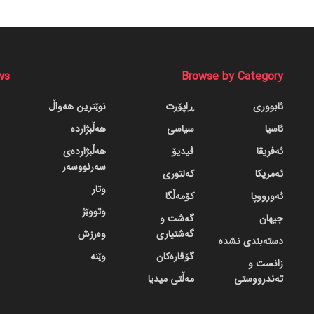
ws
Browse by Category
ئابووری
ڕاپۆرت
نوێترین هەواڵ
ئاسیا
سیاسی
هەڵبژاردە
ئەفریقا
ڤیدیۆ
هەڵبژاردەی
سەرنووسەر
ئەمریکا
کەلتوری
وتار
ئەورووپا
کۆمەڵگا
وتووێژ
جیهان
گه‌شت و
گه‌شتیاری
وەرزش
دسته‌بندی نشده
گۆڤاره‌کان
وێنە
زانست و
تەندرووستی
مەڵتی میدیا