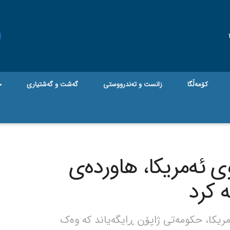
کۆمەڵگا
زانست و تەندرووستی
گه‌شت و گه‌شتیاری
ج
ی ئەمریکا، هاوردەی
 کرد
ریکا، حکومەتی ژاپۆن ڕایگەیاند کە وەک