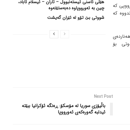
هێڵی ئاسنی ئیستەنبووڵ – تاران – ئیسلام ئاباد،
ووپی کە
چین بە ئەورووپاوە دەبەستێتەوە
دووە کە
شووتی بێ تۆو لە ئێران گەیشت
ەناردەی
وتی بۆ
Next Post
باڵیۆزی سوریا لە مۆسکۆ: ڕەنگە ئۆکرانیا ببێتە
ئیدلبە گەورەکەی ئەورووپا