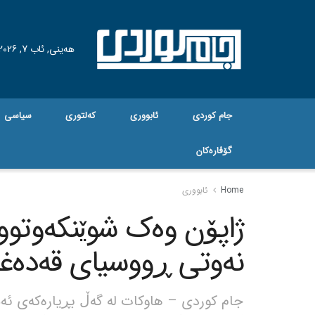
هه‌ینی, ئاب 7, 2026
جام کوردی
ئابووری
کەلتوری
سیاسی
گۆڤاره‌کان
Home
ئابووری
ژاپۆن وەک شوێنکەوتوو
نەوتی ڕووسیای قەدەغە
جام کوردی – هاوکات لە گەڵ بڕیارەکەی ئەم