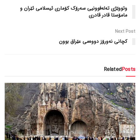
وتووێژی تەلەفوونیی سەرۆک کۆماری ئیسلامی ئێران و
مامۆستا قادر قادری
Next Post
کچانی نەورۆز دووەمی عێراق بوون
Related
Posts