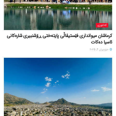
کەلتوری
کرماشان میوانداری فێستیڤاڵی پایتەختی ڕۆشنبیری شارەکانی
ئاسیا دەکات
حوزه‌یران 4, 2025