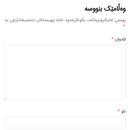
وەڵامێک بنووسە
پۆستی ئەلیکترۆنییەکەت بڵاوناکرێتەوە.
خانە پێویستەکان دەستنیشانکراون بە
*
لێدوان
*
ناو
*