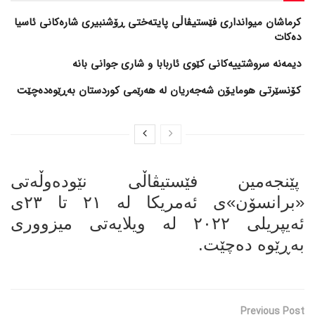
کرماشان میوانداری فێستیڤاڵی پایتەختی ڕۆشنبیری شارەکانی ئاسیا
دەکات
کۆنسێرتی هومایۆن شەجەریان لە هەرێمی کوردستان بەڕێوەدەچێت
پێنجەمین فێستیڤاڵی نێودەوڵەتی
«برانسۆن»ی ئەمریکا لە ۲۱ تا ۲۳ی
ئەیپریلی ۲۰۲۲ لە ویلایەتی میزووری
بەڕێوە دەچێت.
Previous Post