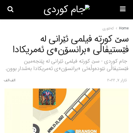
Home
کەلتوری
سێ کورتە فیلمی ئێرانی لە
فێستیڤاڵی «برانسۆن»ی ئەمریکادا
جام کوردی - سێ کورتە فیلمی ئێرانی لە پێنجەمین
فێستیڤاڵی نێودەوڵەتی «برانسۆن»ی ئەمریکادا بەشدار بوون.
ئازار 7, 2022