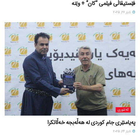
فێستیڤاڵی فیلمی “کان” + وێنە
ئایار 27, 2025
کەلتوری
پەیامنێری جام کوردی لە ھەڵەبجە خەڵاتکرا
ئایار 24, 2025