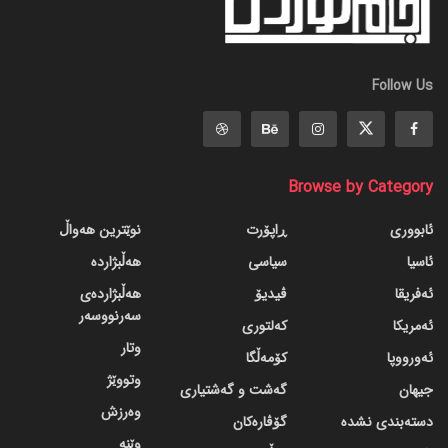
Follow Us
Browse by Category
ئابووری
ڕاپۆرت
نوێترین هەواڵ
ئاسیا
سیاسی
هەڵبژاردە
ئەفریقا
ڤیدیۆ
هەڵبژاردەی
سەرنووسەر
ئەمریکا
کەلتوری
وتار
ئەورووپا
کۆمەڵگا
وتووێژ
جیهان
گه‌شت و گه‌شتیاری
وەرزش
دسته‌بندی نشده
گۆڤاره‌کان
وێنە