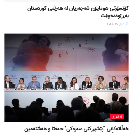
کۆنسێرتی هومایۆن شەجەریان لە هەرێمی کوردستان
بەڕێوەدەچێت
ئایار 30, 2025
کەلتوری
خه‌ڵاته‌کانی “پێشبڕکێی سه‌ره‌کی” حه‌فتا و هه‌شته‌مین