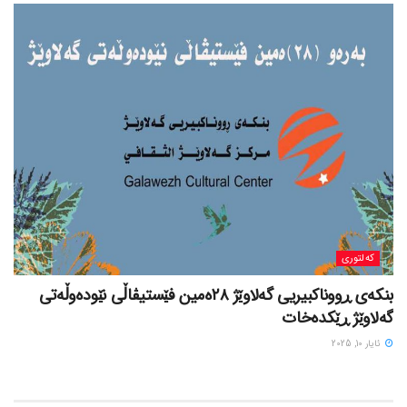
کەلتوری
بنکەی ڕووناکبیریی گەلاوێژ ٢٨ەمین فێستیڤاڵی نێودەوڵەتی
گەلاوێژ ڕێکدەخات
ئایار 10, 2025