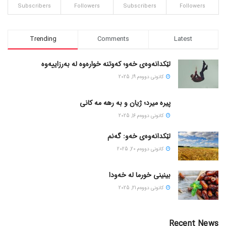
Subscribers
Followers
Subscribers
Followers
Trending
Comments
Latest
لێکدانەوەی خەو؛ کەوتنە خوارەوە لە بەرزاییەوە
كانونی دووه‌م 19, 2025
پیره میرد؛ ژیان و به رهه مه کانی
كانونی دووه‌م 16, 2025
لێکدانەوەی خەو: گەنم
كانونی دووه‌م 20, 2025
بینینی خورما لە خەودا
كانونی دووه‌م 21, 2025
Recent News