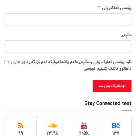
پۆستی ئەلکترۆنی
*
ماڵپه‌ڕ
ناو، پۆستی ئەلیکترۆنی و ماڵپەڕەکەم پاشەکەوتبکە لەم وێبگەڕە بۆ جاری
داهاتوو کاتێک تێبینیم نووسی.
Stay Connected test
99
23.9k
205k
137