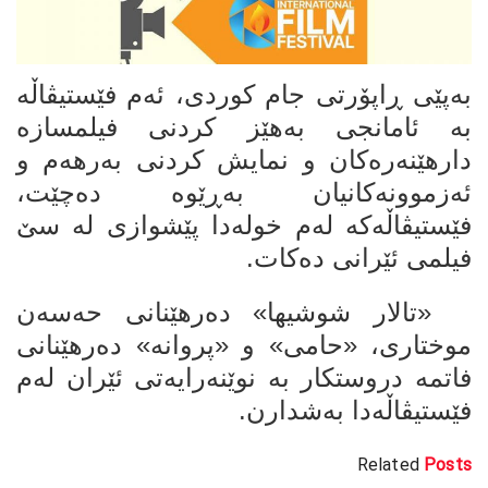
بەپێی ڕاپۆرتی جام کوردی، ئەم فێستیڤاڵە
بە ئامانجی بەهێز کردنی فیلمسازە
دارهێنەرەکان و نمایش کردنی بەرهەم و
ئەزموونەکانیان بەڕێوە دەچێت،
فێستیڤاڵەکە لەم خولەدا پێشوازی لە سێ
فیلمی ئێرانی دەکات.
«تالار شوشیها» دەرهێنانی حەسەن
موختاری، «حامی» و «پروانە» دەرهێنانی
فاتمە دروستکار بە نوێنەرایەتی ئێران لەم
فێستیڤاڵەدا بەشدارن.
Related
Posts