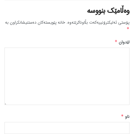
وەڵامێک بنووسە
پۆستی ئەلیکترۆنییەکەت بڵاوناکرێتەوە.
خانە پێویستەکان دەستنیشانکراون بە
*
لێدوان
*
ناو
*