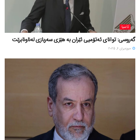
ئاسیا
گەروسی: توانای ئەتۆمیی ئێران بە هێزی سەربازی لەناونابرێت
حوزه‌یران 6, 2025