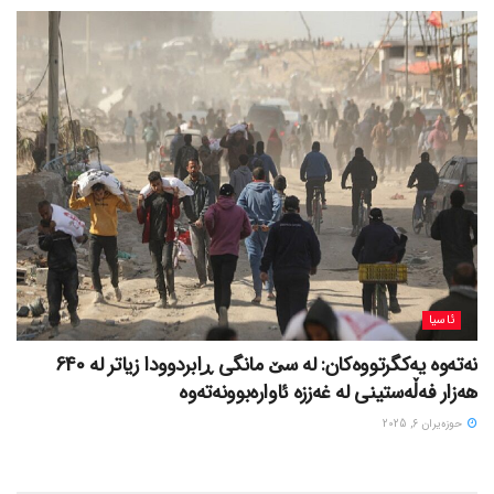
ئاسیا
نەتەوە یەکگرتووەکان: لە سێ مانگی ڕابردوودا زیاتر لە 640
هەزار فەڵەستینی لە غەززە ئاوارەبوونەتەوە
حوزه‌یران 6, 2025