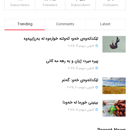
Subscribers
Followers
Subscribers
Followers
Trending
Comments
Latest
لێکدانەوەی خەو؛ کەوتنە خوارەوە لە بەرزاییەوە
كانونی دووه‌م 19, 2025
پیره میرد؛ ژیان و به رهه مه کانی
كانونی دووه‌م 16, 2025
لێکدانەوەی خەو: گەنم
كانونی دووه‌م 20, 2025
بینینی خورما لە خەودا
كانونی دووه‌م 21, 2025