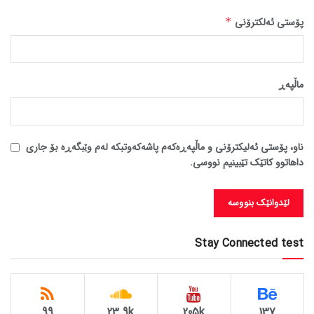
پۆستی ئەلکترۆنی
*
ماڵپه‌ڕ
ناو، پۆستی ئەلیکترۆنی و ماڵپەڕەکەم پاشەکەوتبکە لەم وێبگەڕە بۆ جاری
داهاتوو کاتێک تێبینیم نووسی.
Stay Connected test
99
23.9k
205k
137