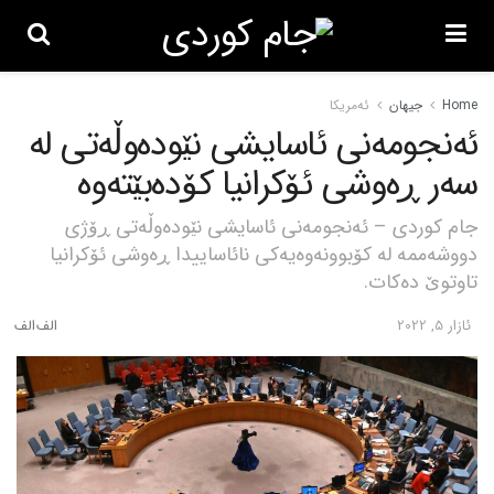
Home
جیهان
ئەمریکا
ئەنجومەنی ئاسایشی نێودەوڵەتی لە
سەر ڕەوشی ئۆکرانیا کۆدەبێتەوە
جام کوردی – ئەنجومەنی ئاسایشی نێودەوڵەتی ڕۆژی
دووشەممە لە کۆبوونەوەیەکی نائاساییدا ڕەوشی ئۆکرانیا
تاوتوێ دەکات.
ئازار 5, 2022