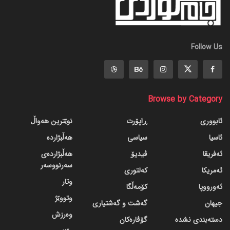
Follow Us
Browse by Category
ئابووری
ڕاپۆرت
نوێترین هەواڵ
ئاسیا
سیاسی
هەڵبژاردە
ئەفریقا
ڤیدیۆ
هەڵبژاردەی
سەرنووسەر
ئەمریکا
کەلتوری
وتار
ئەورووپا
کۆمەڵگا
وتووێژ
جیهان
گه‌شت و گه‌شتیاری
وەرزش
دسته‌بندی نشده
گۆڤاره‌کان