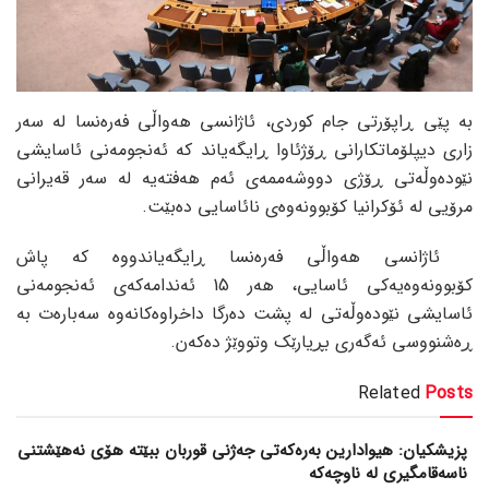
بە پێی ڕاپۆرتی جام کوردی، ئاژانسی هەواڵی فەرەنسا لە سەر
زاری دیپلۆماتکارانی ڕۆژئاوا ڕایگەیاند کە ئەنجومەنی ئاسایشی
نێودەوڵەتی ڕۆژی دووشەممەی ئەم هەفتەیە لە سەر قەیرانی
مرۆیی لە ئۆکرانیا کۆبوونەوەی نائاسایی دەبێت.
ئاژانسی هەواڵی فەرەنسا ڕایگەیاندووە کە پاش
کۆبوونەوەیەکی ئاسایی، هەر 15 ئەندامەکەی ئەنجومەنی
ئاسایشی نێودەوڵەتی لە پشت دەرگا داخراوەکانەوە سەبارەت بە
ڕەشنووسی ئەگەری بڕیارێک وتووێژ دەکەن.
Related
Posts
پزیشکیان: هیوادارین بەرەکەتی جەژنی قوربان ببێتە هۆی نەهێشتنی
ناسەقامگیری لە ناوچەکە