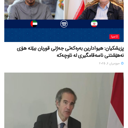
ئاسیا
پزیشکیان: هیوادارین بەرەکەتی جەژنی قوربان ببێتە هۆی
نەهێشتنی ناسەقامگیری لە ناوچەکە
حوزه‌یران 6, 2025