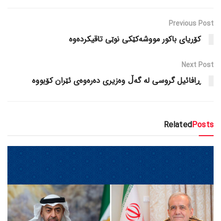
Previous Post
کۆریای باکور مووشەکێکی نوێی تاقیکردەوە
Next Post
ڕافائیل گروسی لە گەڵ وەزیری دەرەوەی ئێران کۆبووە
Related
Posts