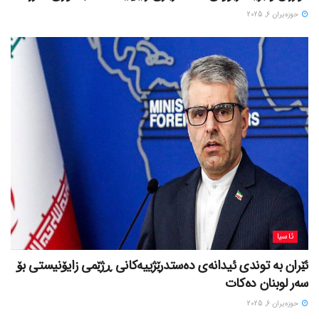
حوزه‌یران 6, 2025
ئاسیا
ئێران بە توندی ئیدانەی دەستدرێژییەکانی ڕژێمی زایۆنیستی بۆ
سەر لوبنان دەکات
حوزه‌یران 6, 2025