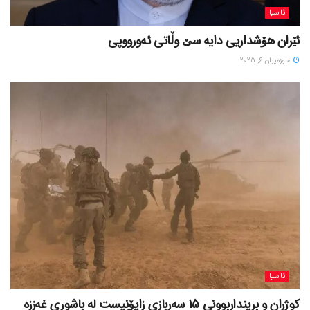
ئاسیا
ئێران هۆشداریی دایە سێ وڵاتی ئەورووپی
حوزه‌یران 6, 2025
ئاسیا
کوژران و برینداربوونی 15 سەربازی زایۆنیست لە باشوری غەززە