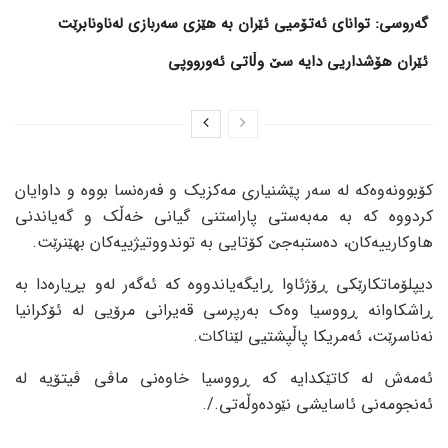
گەروسی: توانای ئەتۆمیی ئێران بە هێزی سەربازی لەناونابرێت
ئێران هۆشداریی دایە سێ وڵاتی ئەورووپی
کۆبوونەوەکە لە سەر پێشنیاری مەکزیک و فەرەنسا بووە و داوایان
کردووە کە بە مەبەستی پاراستنی گیانی خەڵک و گەیاندنی
هاوکارییەکان، دەستبەجێ کۆتایی بە توندووتیژییەکان بهێنرێت.
دیپلۆماتکارێکی ڕۆژئاوا ڕایگەیاندووە کە ئەگەر لەو بڕیارەدا بە
ڕاشکاوانە ڕووسیا وەک بەرپرسی قەیرانی مرۆیی لە ئۆکرانیا
نەناسرێت، ئەمریکا پاڵپشتیی لێناکات.
ئەمەش لە کاتێکدایە کە ڕووسیا خاوەنی ماڤی ڤیتۆیە لە
ئەنجومەنی ئاسایشی نێودەوڵەتی./.