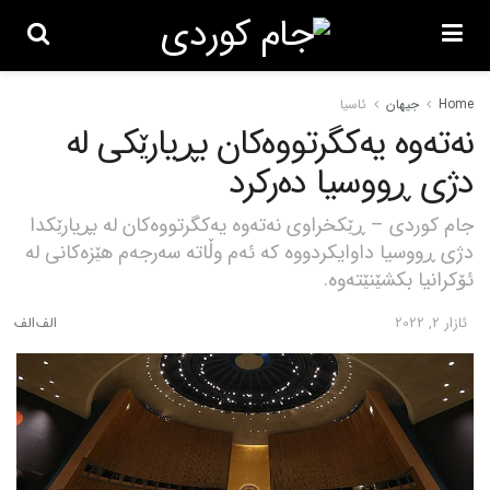
Home
جیهان
ئاسیا
نەتەوە یەکگرتووەکان بڕیارێکی لە
دژی ڕووسیا دەرکرد
جام کوردی – ڕێکخراوی نەتەوە یەکگرتووەکان لە بڕیارێکدا
دژی ڕووسیا داوایکردووە کە ئەم وڵاتە سەرجەم هێزەکانی لە
ئۆکرانیا بکشێنێتەوە.
ئازار 2, 2022