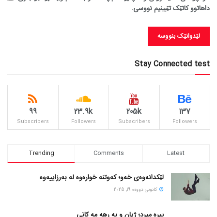
داهاتوو کاتێک تێبینیم نووسی.
Stay Connected test
99
23.9k
205k
137
Subscribers
Followers
Subscribers
Followers
Trending
Comments
Latest
لێکدانەوەی خەو؛ کەوتنە خوارەوە لە بەرزاییەوە
كانونی دووه‌م 19, 2025
پیره میرد؛ ژیان و به رهه مه کانی