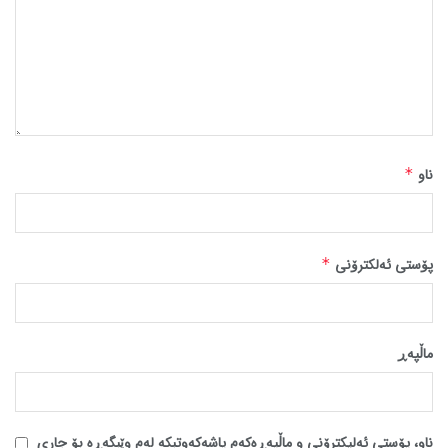
ناو
*
پۆستی ئەلکترۆنی
*
ماڵپه‌ڕ
ناو، پۆستی ئەلیکترۆنی و ماڵپەڕەکەم پاشەکەوتبکە لەم وێبگەڕە بۆ جاری