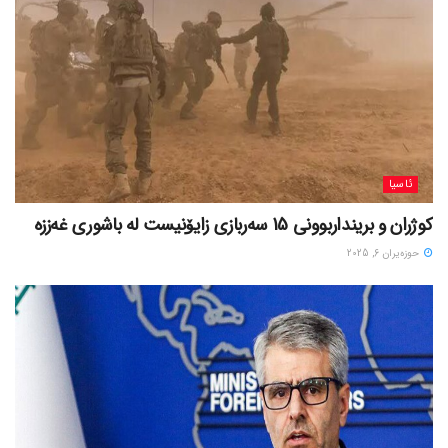
ئاسیا
کوژران و برینداربوونی 15 سەربازی زایۆنیست لە باشوری غەززە
حوزه‌یران 6, 2025