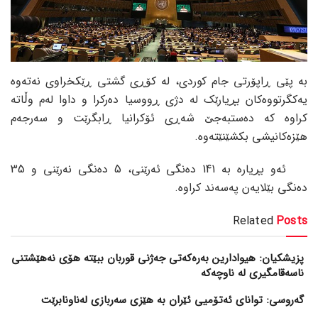
بە پێی ڕاپۆرتی جام کوردی، لە کۆڕی گشتی ڕێکخراوی نەتەوە
یەکگرتووەکان بڕیارێک لە دژی ڕووسیا دەرکرا و داوا لەم وڵاتە
کراوە کە دەستبەجێ شەڕی ئۆکرانیا ڕابگرێت و سەرجەم
هێزەکانیشی بکشێنێتەوە.
ئەو بڕیارە بە 141 دەنگی ئەرێنی، 5 دەنگی نەرێنی و 35
دەنگی بێلایەن پەسەند کراوە.
Related
Posts
پزیشکیان: هیوادارین بەرەکەتی جەژنی قوربان ببێتە هۆی نەهێشتنی
ناسەقامگیری لە ناوچەکە
گەروسی: توانای ئەتۆمیی ئێران بە هێزی سەربازی لەناونابرێت