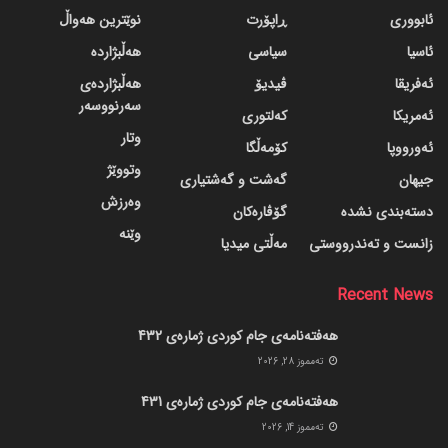
ئابووری
ڕاپۆرت
نوێترین هەواڵ
ئاسیا
سیاسی
هەڵبژاردە
ئەفریقا
ڤیدیۆ
هەڵبژاردەی
سەرنووسەر
ئەمریکا
کەلتوری
وتار
ئەورووپا
کۆمەڵگا
وتووێژ
جیهان
گه‌شت و گه‌شتیاری
وەرزش
دسته‌بندی نشده
گۆڤاره‌کان
وێنە
زانست و تەندرووستی
مەڵتی میدیا
Recent News
هەفتەنامەی جام کوردی ژمارەی 432
ته‌مموز 28, 2026
هەفتەنامەی جام کوردی ژمارەی 431
ته‌مموز 14, 2026