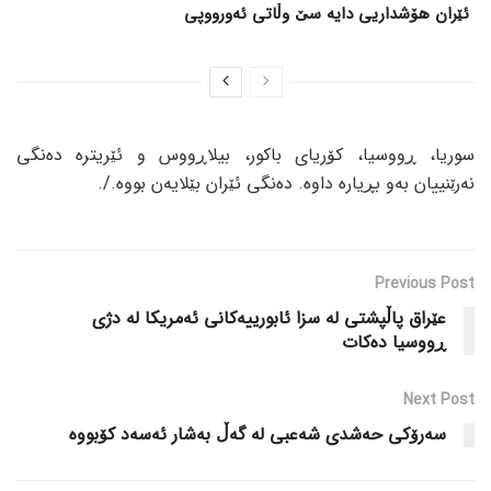
ئێران هۆشداریی دایە سێ وڵاتی ئەورووپی
سوریا، ڕووسیا، کۆریای باکور، بیلاڕووس و ئێریترە دەنگی
نەرێنییان بەو بڕیارە داوە. دەنگی ئێران بێلایەن بووە./.
Previous Post
عێراق پاڵپشتی لە سزا ئابورییەکانی ئەمریکا لە دژی
ڕووسیا دەکات
Next Post
سەرۆکی حەشدی شەعبی لە گەڵ بەشار ئەسەد کۆبووە