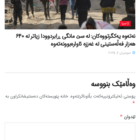
ئاسیا
نەتەوە یەکگرتووەکان: لە سێ مانگی ڕابردوودا زیاتر لە 640
هەزار فەڵەستینی لە غەززە ئاوارەبوونەتەوە
حوزه‌یران 6, 2025
وەڵامێک بنووسە
پۆستی ئەلیکترۆنییەکەت بڵاوناکرێتەوە.
خانە پێویستەکان دەستنیشانکراون بە
*
لێدوان
*