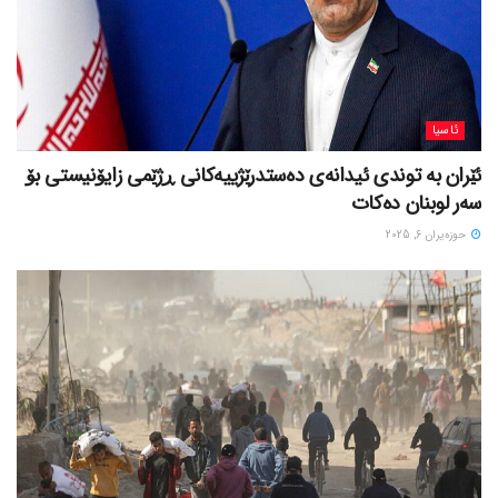
ئاسیا
ئێران بە توندی ئیدانەی دەستدرێژییەکانی ڕژێمی زایۆنیستی بۆ
سەر لوبنان دەکات
حوزه‌یران 6, 2025