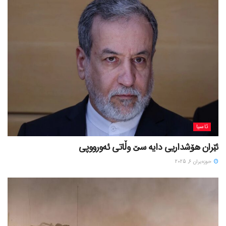
ئاسیا
ئێران هۆشداریی دایە سێ وڵاتی ئەورووپی
حوزه‌یران 6, 2025