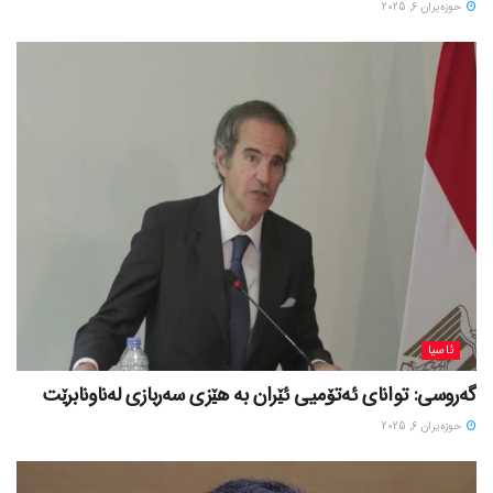
حوزه‌یران 6, 2025
ئاسیا
گەروسی: توانای ئەتۆمیی ئێران بە هێزی سەربازی لەناونابرێت
حوزه‌یران 6, 2025