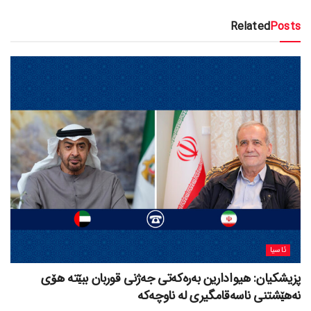
Related
Posts
ئاسیا
پزیشکیان: هیوادارین بەرەکەتی جەژنی قوربان ببێتە هۆی
نەهێشتنی ناسەقامگیری لە ناوچەکە