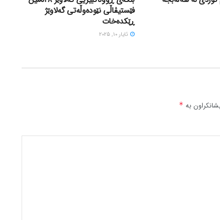
فێستیڤاڵی نێودەوڵەتی گەلاوێژ
ڕێکدەخات
ئایار 10, 2025
شانکراون بە
*