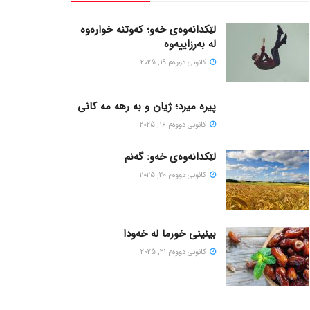
لێکدانەوەی خەو؛ کەوتنە خوارەوە
لە بەرزاییەوە
كانونی دووه‌م 19, 2025
پیره میرد؛ ژیان و به رهه مه کانی
كانونی دووه‌م 16, 2025
لێکدانەوەی خەو: گەنم
كانونی دووه‌م 20, 2025
بینینی خورما لە خەودا
كانونی دووه‌م 21, 2025