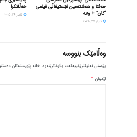
حه‌فتا و هه‌شته‌مین فێستیڤاڵی فیلمی
خەڵاتکرا
“کان” + وێنە
ئایار 24, 2025
ئایار 27, 2025
وەڵامێک بنووسە
پۆستی ئەلیکترۆنییەکەت بڵاوناکرێتەوە.
خانە پێویستەکان دەستنی
لێدوان
*