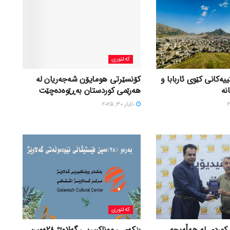
کەلتوری
یەكانی كێوی ئاربابا و
کۆنسێرتی هومایۆن شەجەریان لە
نە
هەرێمی کوردستان بەڕێوەدەچێت
ئایار 30, 2025
کەلتوری
 کوردی لە ھەڵەبجە
بنکەی ڕووناکبیریی گەلاوێژ ٢٨ەمین