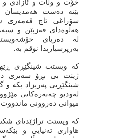
خۆت و وڵات و ئازادی و 
بێتە دەست هەمدیسان ب
سۆراغی تاج قەمەری ش
هەڵوەدای قەزبێن و سپەه
لە دەریای خۆشەویست
بەرپرسیاریدا نوقم بە.
کە ویستت شینگێڕی ڕێهە
ژینت بی بڕۆ سەیری دی
شینگێڕیی پەریزاد بکە و گ
لەودیو چەپەرەکانی مێژووە
میوانی دەروونی ماندووت 
کە ویستت تراژێدیای شکست
هاواری تەنیایی و بێکە