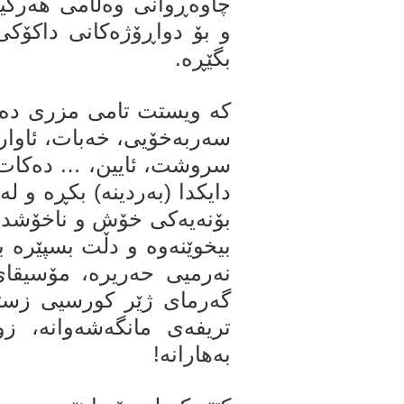
چاوەڕوانی وەڵامی هەرگیز
و بۆ دواڕۆژەکانی داکۆک
بگێڕە.
کە ویستت تامی مزری دەق
سەربەخۆیی، خەبات، ئاوار
سروشت، ئایین، … دەکات ب
دایکدا (بەردینە) بکڕە و ل
بۆنەیەکی خۆش و ناخۆشدا 
بیخوێنەوە و دڵت بسپێرە ب
نەرمیی حەریرە، مۆسیقای
گەرمای ژێر کورسیی زستان
تریفەی مانگەشەوانە، زو
بەهارانە!