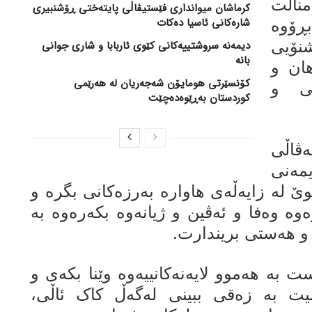
مناڵت
کرماشان میوانداری فێستیڤاڵی پایتەختی ڕۆشنبیری
شارەکانی ئاسیا دەکات
ڕۆوە
نۆیی
‎دیمەنە سروشتییەكانی كێوی ئاربابا و شاری جوانی
بانە
ان و
کۆنسێرتی هومایۆن شەجەریان لە هەرێمی
ی و
کوردستان بەڕێوەدەچێت
ڤاڵی
مەنی
وێ لە زایەڵەی هاوارە بەرزەکانی بگرە و
وە وەفا و ئەڤین و ژیانەوە بکەرەوە بە
و هەستی بریندارت.
 بە هەموو لایەنەکانییەوە وێنا بکەی و
سیت بە زەقی ببینی لەگەڵ کاک ئاڵی،