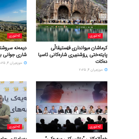
کەلتوری
کەلتوری
کرماشان میوانداری فێستیڤاڵی
‎دیمەنە سروشتی
پایتەختی ڕۆشنبیری شارەکانی ئاسیا
شاری جوانی با
دەکات
حوزه‌یران 4, 2025
حوزه‌یران 4, 2025
کەلتوری
کەلتوری
خه‌ڵاته‌کانی “پێشبڕکێی سه‌ره‌کی”
پەیامنێری جام