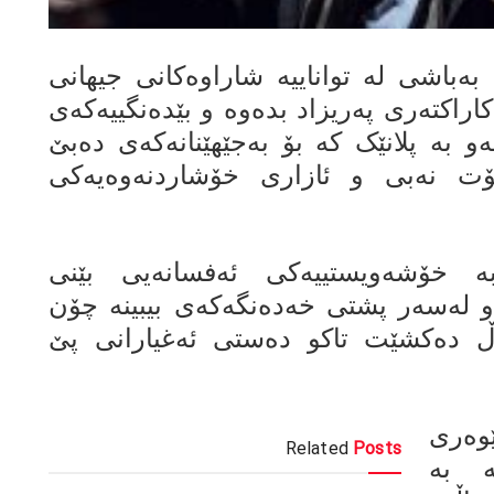
باشی لە تواناییە شاراوەکانی جیهانی
اراکتەری پەریزاد بدەوە و بێدەنگییەکەی
و بە پلانێک کە بۆ بەجێهێنانەکەی دەبێ
نەبی و ئازاری خۆشاردنەوەیەکی
 خۆشەویستییەکی ئەفسانەیی بێنی
 لەسەر پشتی خەدەنگەکەی بیبینە چۆن
 دەکشێت تاکو دەستی ئەغیارانی پێ
ری
Related
Posts
ە بە