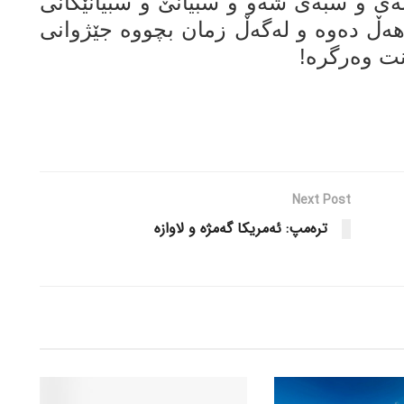
بەی و سبەی شەو و سبیانێ و سبیانێکانی
ەڵ دەوە و لەگەڵ زمان بچووە جێژوانی
ت وەرگرە!
Next Post
ترەمپ: ئەمریکا گەمژە و لاوازە