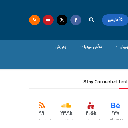
فارسی
یهان
مەڵتی میدیا
وەرزش
Stay Connected test
99
23.9k
205k
137
Subscribers
Followers
Subscribers
Followers