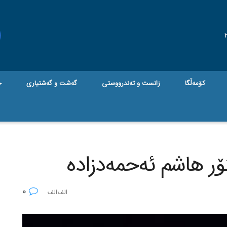
کۆمەڵگا
زانست و تەندرووستی
گه‌شت و گه‌شتیاری
ج
تۆر هاشم ئەحمەدزادە
0