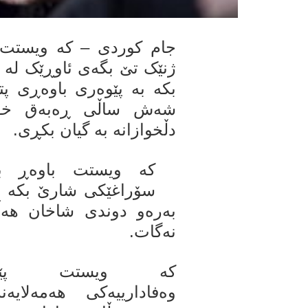
جام کوردی – کە ویستت بە
ژنێک تێ بگەی ئاوڕێک لە ک
بکە بە پێوەری باوەڕی پتە
شەش ساڵی ڕەبەق خۆت 
دڵخوازانە بە گیان بکڕی.
کە ویستت باوەڕ بە
سۆراغێکی شارێ بکە و
بەرەو دوندی شاخان هەڵ
نەگات.
کە ویستت پێوە
وەفادارییەکی هەمەلایەن