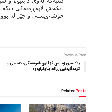
کتێبەکە لەوێ دابنێوە و س
دیکەش لاپەڕەیەکی دیکە ه
خۆشەویستی و چێژ لە بوون
Previous Post
یەکەمین ژمارەی گۆڤاری فەرهەنگی، ئەدەبی و
کۆمەڵایەتیی ڕاڤە بڵاوکرایەوە
Related
Posts