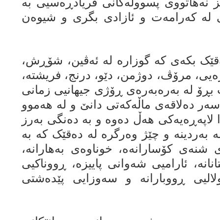
 نەهاتووی پسوولەکانی فریادڕەسیی بە
ی لە کەرامەت و ئازادی بگری و شیوەن
ێک بکەی کە گوزارە لە ئەڤین، شۆڕش،
ەیی، مرۆڤ، دوژمن، دێو، درنج، فریشتە،
ڕۆ لە بەرەبەرەی ڕۆژی جیهانیی زمانی
ەسەر دەلاقەی ماڵەکەتی دانێ و لە هەموو
لاپەڕەیەکی هەڵ دەوە و بە دەنگی بەرز
ە بەردینە و چێژ وەرگرە لە دەقێک کە بە
 شنەی کۆسارانەە، خوناوەی بەهارانە،
انە، ئارامیی شەوانی پاییزە، ڕووناکیی
لالیی ڕووبارانە و سەوزایی پێدەشتی