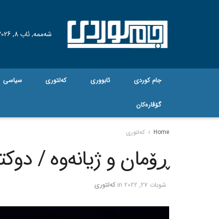
شەممە, ئاب 8, 2026
جام کوردی
ئابووری
کەلتوری
سیاسی
گۆڤاره‌کان
Home
کەلتوری
ڕۆمان و ژیانەوە / دوک
شوبات 27, 2022
in
کەلتوری