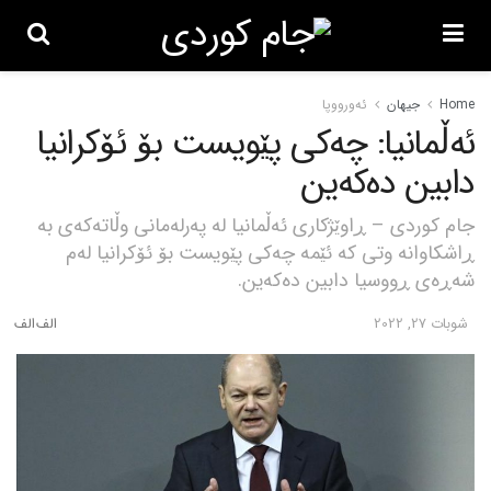
Home
جیهان
ئەورووپا
ئەڵمانیا: چەکی پێویست بۆ ئۆکرانیا
دابین دەکەین
جام کوردی – ڕاوێژکاری ئەڵمانیا لە پەرلەمانی وڵاتەکەی بە
ڕاشکاوانە وتی کە ئێمە چەکی پێویست بۆ ئۆکرانیا لەم
شەڕەی ڕووسیا دابین دەکەین.
شوبات 27, 2022