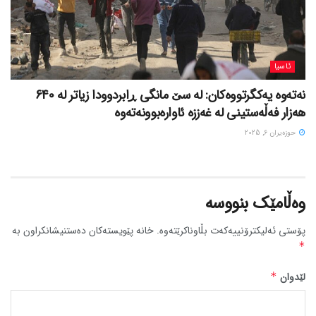
ئاسیا
نەتەوە یەکگرتووەکان: لە سێ مانگی ڕابردوودا زیاتر لە 640
هەزار فەڵەستینی لە غەززە ئاوارەبوونەتەوە
حوزه‌یران 6, 2025
وەڵامێک بنووسە
پۆستی ئەلیکترۆنییەکەت بڵاوناکرێتەوە.
خانە پێویستەکان دەستنیشانکراون بە
*
لێدوان
*