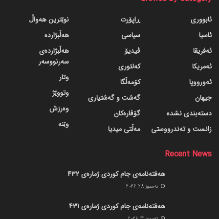
ئابووری
ڕاپۆرت
نوێترین هەواڵ
ئاسیا
سیاسی
هەڵبژاردە
ئەفریقا
ڤیدیۆ
هەڵبژاردەی
سەرنووسەر
ئەمریکا
کەلتوری
وتار
ئەورووپا
کۆمەڵگا
وتووێژ
جیهان
گه‌شت و گه‌شتیاری
وەرزش
دسته‌بندی نشده
گۆڤاره‌کان
وێنە
زانست و تەندرووستی
مەڵتی میدیا
Recent News
هەفتەنامەی جام کوردی ژمارەی 432
ته‌مموز 28, 2026
هەفتەنامەی جام کوردی ژمارەی 431
ته‌مموز 14, 2026