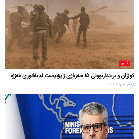
ئاسیا
کوژران و برینداربوونی 15 سەربازی زایۆنیست لە باشوری غەززە
حوزه‌یران 6, 2025