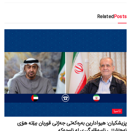
Related
Posts
ئاسیا
پزیشکیان: هیوادارین بەرەکەتی جەژنی قوربان ببێتە هۆی
نەهێشتنی ناسەقامگیری لە ناوچەکە