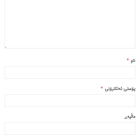
ناو
*
پۆستی ئەلکترۆنی
*
ماڵپه‌ڕ