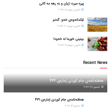
پیره میرد؛ ژیان و به رهه مه کانی
كانونی دووه‌م 16, 2025
لێکدانەوەی خەو: گەنم
كانونی دووه‌م 20, 2025
بینینی خورما لە خەودا
كانونی دووه‌م 21, 2025
Recent News
هەفتەنامەی جام کوردی ژمارەی 432
ته‌مموز 28, 2026
هەفتەنامەی جام کوردی ژمارەی 431
ته‌مموز 14, 2026