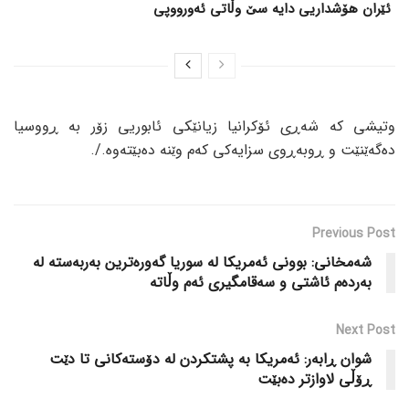
ئێران هۆشداریی دایە سێ وڵاتی ئەورووپی
وتیشی کە شەڕی ئۆکرانیا زیانێکی ئابوریی زۆر بە ڕووسیا
دەگەێنێت و ڕوبەڕوی سزایەکی کەم وێنە دەبێتەوە./.
Previous Post
شەمخانی: بوونی ئەمریکا لە سوریا گەورەترین بەربەستە لە
بەردەم ئاشتی و سەقامگیری ئەم وڵاتە
Next Post
شوان ڕابەر: ئەمریکا بە پشتکردن لە دۆستەکانی تا دێت
ڕۆڵی لاوازتر دەبێت