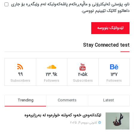
ناو، پۆستی ئەلیکترۆنی و ماڵپەڕەکەم پاشەکەوتبکە لەم وێبگەڕە بۆ جاری
داهاتوو کاتێک تێبینیم نووسی.
Stay Connected test
99
23.9k
205k
137
Subscribers
Followers
Subscribers
Followers
Trending
Comments
Latest
لێکدانەوەی خەو؛ کەوتنە خوارەوە لە بەرزاییەوە
كانونی دووه‌م 19, 2025