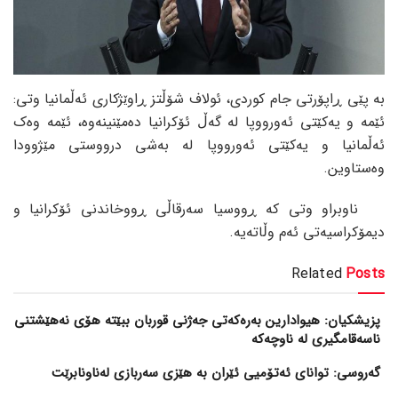
بە پێی ڕاپۆرتی جام کوردی، ئولاف شۆڵتز ڕاوێژکاری ئەڵمانیا وتی:
ئێمە و یەکێتی ئەورووپا لە گەڵ ئۆکرانیا دەمێنینەوە، ئێمە وەک
ئەڵمانیا و یەکێتی ئەورووپا لە بەشی درووستی مێژوودا
وەستاوین.
ناوبراو وتی کە ڕووسیا سەرقاڵی ڕووخاندنی ئۆکرانیا و
دیمۆکراسیەتی ئەم وڵاتەیە.
Related
Posts
پزیشکیان: هیوادارین بەرەکەتی جەژنی قوربان ببێتە هۆی نەهێشتنی
ناسەقامگیری لە ناوچەکە
گەروسی: توانای ئەتۆمیی ئێران بە هێزی سەربازی لەناونابرێت