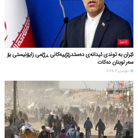
ئاسیا
ئێران بە توندی ئیدانەی دەستدرێژییەکانی ڕژێمی زایۆنیستی بۆ
سەر لوبنان دەکات
حوزه‌یران 6, 2025