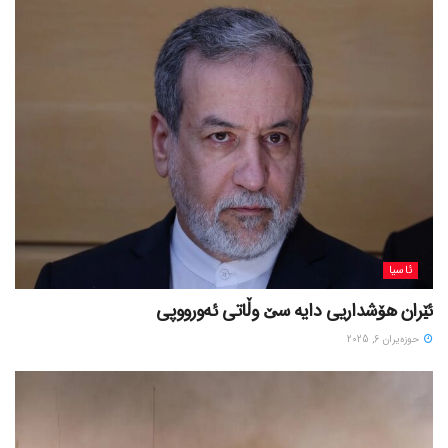
ئاسیا
ئێران هۆشداریی دایە سێ وڵاتی ئەورووپی
حوزه‌یران 6, 2025