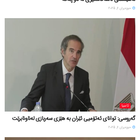
حوزه‌یران 6, 2025
ئاسیا
گەروسی: توانای ئەتۆمیی ئێران بە هێزی سەربازی لەناونابرێت
حوزه‌یران 6, 2025