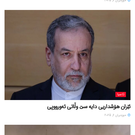
حوزه‌یران 6, 2025
ئاسیا
ئێران هۆشداریی دایە سێ وڵاتی ئەورووپی
حوزه‌یران 6, 2025