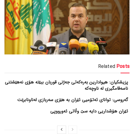
Related
Posts
پزیشکیان: هیوادارین بەرەکەتی جەژنی قوربان ببێتە هۆی نەهێشتنی
ناسەقامگیری لە ناوچەکە
گەروسی: توانای ئەتۆمیی ئێران بە هێزی سەربازی لەناونابرێت
ئێران هۆشداریی دایە سێ وڵاتی ئەورووپی