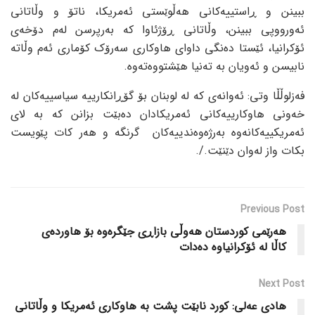
ببینن و ڕاستییەکانی هەڵوێستی ئەمریکا، ناتۆ و وڵاتانی
ئەورووپی ببینن، وڵاتانی ڕۆژئاوا کە بەرپرسن لەم دۆخەی
ئۆکرانیا، ئێستا دەنگی داوای هاوکاری سەرۆک کۆماری ئەم وڵاتە
نابیسن و ئەویان بە تەنیا هێشتووەتەوە.
فەزلوڵڵا وتی: ئەوانەی کە لە لوبنان بۆ گۆڕانکارییە سیاسییەکان لە
خەونی هاوکارییەکانی ئەمریکادان دەبێت بزانن کە بە لای
ئەمریکییەکانەوە بەرژەوەندییەکان گرنگە و هەر کات پێویست
بکات واز لەوان دێنێت./.
Previous Post
هەرێمی کوردستان هەوڵی بازاڕی جێگرەوە بۆ هاوردەی
کاڵا لە ئۆکرانیاوە دەدات
Next Post
هادی عەلی: کورد نابێت پشت بە هاوکاری ئەمریکا و وڵاتانی