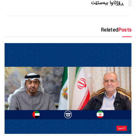
ڕۆژئاوا ببەستێت
Related
Posts
ئاسیا