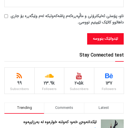
ناو، پۆستی ئەلیکترۆنی و ماڵپەڕەکەم پاشەکەوتبکە لەم وێبگەڕە بۆ جاری
داهاتوو کاتێک تێبینیم نووسی.
Stay Connected test
99
23.9k
205k
137
Subscribers
Followers
Subscribers
Followers
Trending
Comments
Latest
لێکدانەوەی خەو؛ کەوتنە خوارەوە لە بەرزاییەوە