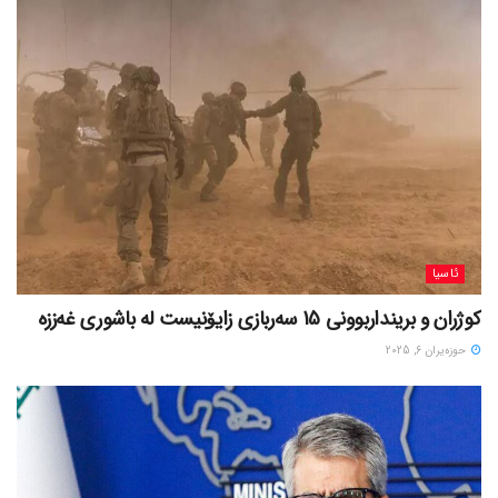
ئاسیا
کوژران و برینداربوونی 15 سەربازی زایۆنیست لە باشوری غەززە
حوزه‌یران 6, 2025