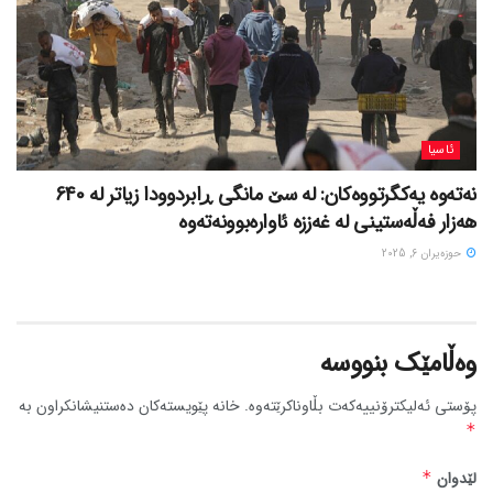
ئاسیا
نەتەوە یەکگرتووەکان: لە سێ مانگی ڕابردوودا زیاتر لە 640
هەزار فەڵەستینی لە غەززە ئاوارەبوونەتەوە
حوزه‌یران 6, 2025
وەڵامێک بنووسە
پۆستی ئەلیکترۆنییەکەت بڵاوناکرێتەوە.
خانە پێویستەکان دەستنیشانکراون بە
*
لێدوان
*