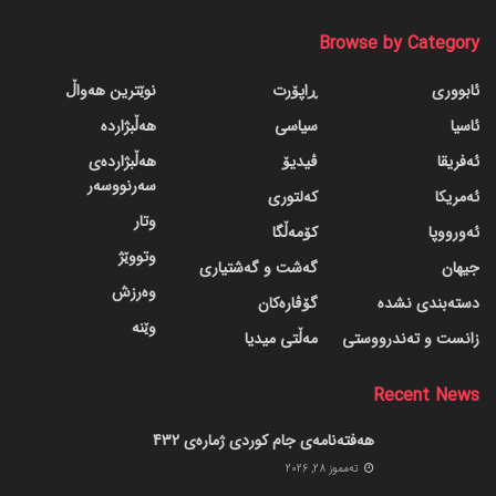
Browse by Category
ئابووری
ڕاپۆرت
نوێترین هەواڵ
ئاسیا
سیاسی
هەڵبژاردە
ئەفریقا
ڤیدیۆ
هەڵبژاردەی
سەرنووسەر
ئەمریکا
کەلتوری
وتار
ئەورووپا
کۆمەڵگا
وتووێژ
جیهان
گه‌شت و گه‌شتیاری
وەرزش
دسته‌بندی نشده
گۆڤاره‌کان
وێنە
زانست و تەندرووستی
مەڵتی میدیا
Recent News
هەفتەنامەی جام کوردی ژمارەی 432
ته‌مموز 28, 2026