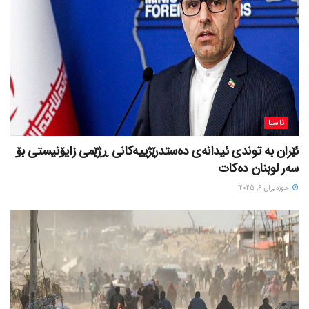
ئاسیا
ئێران بە توندی ئیدانەی دەستدرێژییەکانی ڕژێمی زایۆنیستی بۆ
سەر لوبنان دەکات
حوزه‌یران 6, 2025