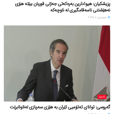
پزیشکیان: هیوادارین بەرەکەتی جەژنی قوربان ببێتە هۆی
نەهێشتنی ناسەقامگیری لە ناوچەکە
حوزه‌یران 6, 2025
ئاسیا
گەروسی: توانای ئەتۆمیی ئێران بە هێزی سەربازی لەناونابرێت