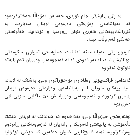
بە پێی ڕاپۆرتی جام کوردی، حەسەن فەزلوڵڵا جەختیکردەوە
کە بەیاننامەی وەزارەتی دەرەوەی لوبنان سەبارەت بە
گۆڕانکارییەکانی شەڕی نێوان ڕووسیا و ئۆکرانیا، هەڵوێستی
خەڵکی ئەم وڵاتە نییە.
ناوبراو وتی: بەیاننامەکە تەنانەت هەڵوێستی تەواوی حکومەتی
لوبنانیش نییە، لە بەر ئەوەی کە لە ئەنجومەنی وەزیران ئەم بابەتە
تاوتوێ نەکراوە.
ئەندامی فراکسیۆنی وەفاداری بۆ خۆڕاگری وتی: بەشێک لە لایەنە
سیاسییەکان خۆیان لەم بەیاننامەی وەزارەتی دەرەوەی لوبنان
بێبەری کردووە و ئەنجومەنی وەزیرانیش بێ ئاگایی خۆیی لێی
دەربڕیوە.
نوێنەرەکەی حیزبوڵڵا وتی: بەداخەوە کە هەندێک لە لوبنان هێشتا
دڵخۆشن بە پاڵپشتی ئەمریکا و وانەیان لە ئەزموونەکانی ڕابردوو
وەرنەگرتووە، ئێمە ئامۆژگاریی ئەوان دەکەین کە دۆخی ئۆکرانیا