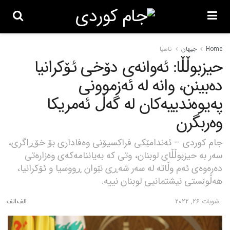
Home
جیهان
ئاسیا
حیزبوڵڵا: ئەوانەی دۆخی ئۆکرانیا
دەبینن، وانە لە ئەزموونی
پەیوەندییەکان لە گەڵ ئەمریکا
وەربگرن
جام کوردی – ئەندامێکی فراکسیۆنی وەفاداری بۆ خۆڕاگری،
سەر بە حیزبوڵڵای لوبنان، وتی کە بەیاننامەکەی وەزارەتی
دەرەوەی ئەم وڵاتە لە سەر شەڕی نێوان ڕووسیا و ئۆکرانیا،
هەڵوێستی نیشتمانیی لوبنان نییە.
شوبات 26, 2022