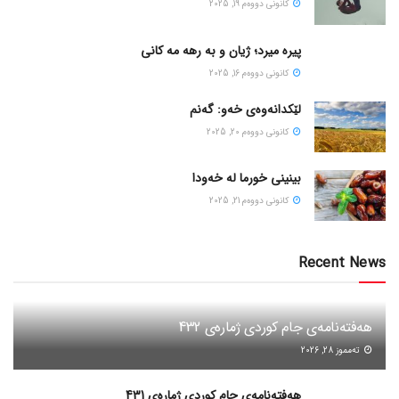
كانونی دووه‌م 19, 2025
پیره میرد؛ ژیان و به رهه مه کانی
كانونی دووه‌م 16, 2025
لێکدانەوەی خەو: گەنم
كانونی دووه‌م 20, 2025
بینینی خورما لە خەودا
كانونی دووه‌م 21, 2025
Recent News
هەفتەنامەی جام کوردی ژمارەی 432
ته‌مموز 28, 2026
هەفتەنامەی جام کوردی ژمارەی 431