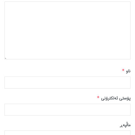
ناو
*
پۆستی ئەلکترۆنی
*
ماڵپه‌ڕ