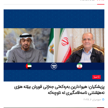
ئاسیا
پزیشکیان: هیوادارین بەرەکەتی جەژنی قوربان ببێتە هۆی
نەهێشتنی ناسەقامگیری لە ناوچەکە
حوزه‌یران 6, 2025