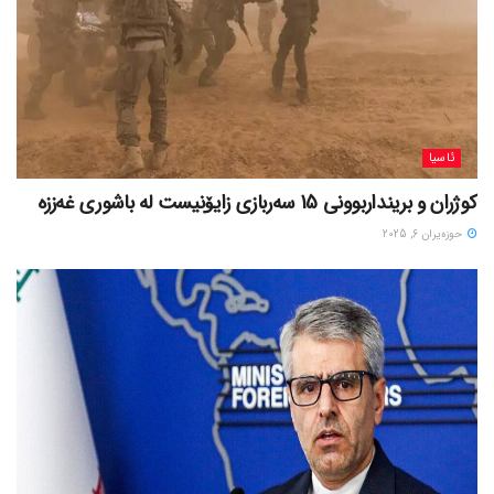
ئاسیا
کوژران و برینداربوونی 15 سەربازی زایۆنیست لە باشوری غەززە
حوزه‌یران 6, 2025