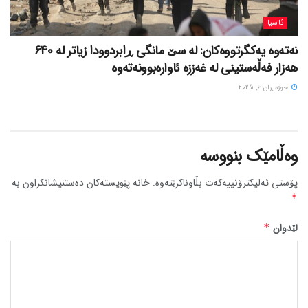
ئاسیا
نەتەوە یەکگرتووەکان: لە سێ مانگی ڕابردوودا زیاتر لە 640
هەزار فەڵەستینی لە غەززە ئاوارەبوونەتەوە
حوزه‌یران 6, 2025
وەڵامێک بنووسە
پۆستی ئەلیکترۆنییەکەت بڵاوناکرێتەوە.
خانە پێویستەکان دەستنیشانکراون بە
*
لێدوان
*