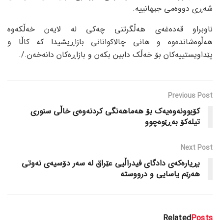
شەڕی دووەمی جیهانییە.
ناوبراو قەدەغەی هەڵگرتنی چەکی لە لایەن خەڵکەوە
هەڵوەشاندەوە و هانی چالاکوانانی بازاڕیشیدا کە کاڵا و
پێداویستییەکان بۆ خەڵک دابین بکەن و بازاڕەکان دانەخەن./.
Previous Post
کۆبوونەوەیەک بۆ هەماهەنگی کردنەوەی خاڵی سنوری
تیلەکۆ بەڕێوەچوو
Next Post
بڕیارەکەی دادگای فیدراڵیی عێراق لە سەر دۆسیەی نەوتی
هەرێم یاسایی و درووستە
Related
Posts