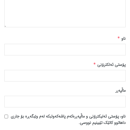
ناو
*
پۆستی ئەلکترۆنی
*
ماڵپه‌ڕ
ناو، پۆستی ئەلیکترۆنی و ماڵپەڕەکەم پاشەکەوتبکە لەم وێبگەڕە بۆ جاری
داهاتوو کاتێک تێبینیم نووسی.