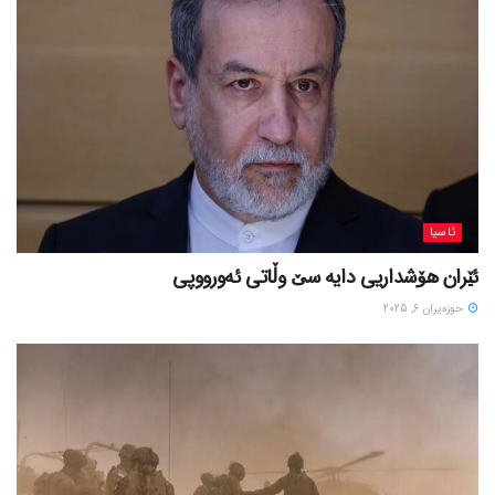
ئاسیا
ئێران هۆشداریی دایە سێ وڵاتی ئەورووپی
حوزه‌یران 6, 2025