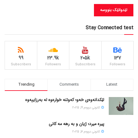
Stay Connected test
99
23.9k
205k
137
Subscribers
Followers
Subscribers
Followers
Trending
Comments
Latest
لێکدانەوەی خەو؛ کەوتنە خوارەوە لە بەرزاییەوە
كانونی دووه‌م 19, 2025
پیره میرد؛ ژیان و به رهه مه کانی
كانونی دووه‌م 16, 2025