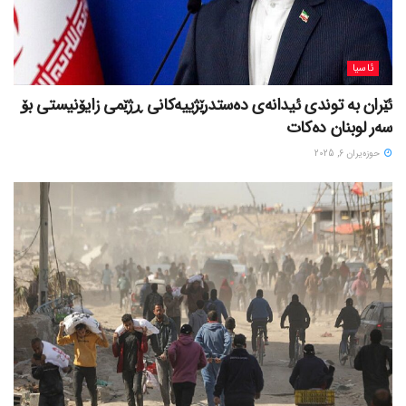
ئاسیا
ئێران بە توندی ئیدانەی دەستدرێژییەکانی ڕژێمی زایۆنیستی بۆ
سەر لوبنان دەکات
حوزه‌یران 6, 2025