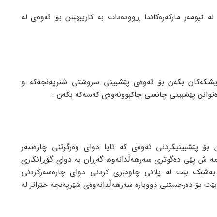
لە تیومەر مارکەرەکاندا ڕوودەدات بە کاریبهێنن بۆ ئەوەی لە
 پزیشکەکان بکەن بۆ ئەوەی پێشبینی سروشتی شێرپەنجەکە و
ەتوانن پێشبینی چانسی چاکبوونەوەی کەسەکە بکەن .
رێن بۆ پێشبینیکردنی ئەوەی کە ئایا دوای وەرگرتنی چارەسەر
 مه ش پێی دەگوتری سەرهەڵدانەوە، گەڕان بە دوای گۆڕانکاری
یە بەشێک بێت لە پلانی چاودێری کردنی دوای چارەسەرکردنی
بێت بۆ دەرخستنی دووبارە سەرهەڵدانەوەی شێرپەنجە خێراتر لە