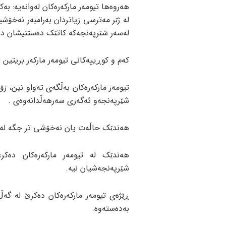
هەروەها تیومەر مارکەرەکان لەوانەیە: ب
لە ژێر مەترسی زیاتردان بەرامبەر نەخۆشیە
لەسەر شێرپەنجەکە کاتێک دەستنیشان دە
كەم و كوڕییەکانی تیومەر مارکەر بریتین لە
تیومەر مارکەرەکان بەڵگەی تەواو نین، زۆ
شێرپەنجەو ئەگەری سەرهەڵدانەوەی .
هەندێک حاڵەت یان نەخۆشی تر جگە لە شێ
هەندێک لە تیومەر مارکەرەکان دەک
شێرپەنجەشیان نیە.
ڕێژەی تیومەر مارکەرەکان دەکرێ لە گە
بەدەستەوە.