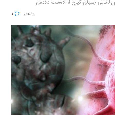
ی وڵاتانی جیهان گیان لە دەست دەدەن.
0