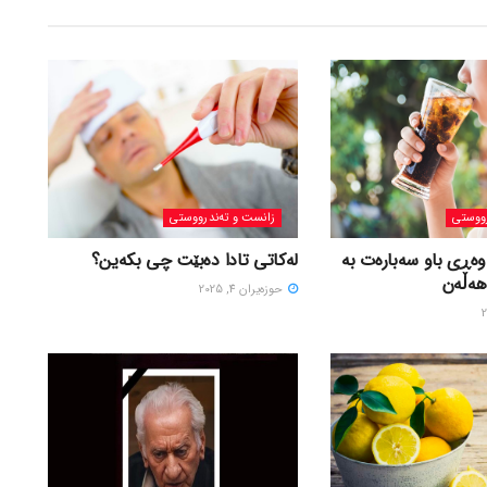
ووستی
زانست و تەندرووستی
وەڕی باو سەبارەت بە
لەکاتی تادا دەبێت چی بکەین؟
هەڵەن
حوزه‌یران 4, 2025