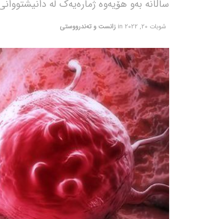
ساڵانە بەو هۆیەوە ژمارەیەک لە دانیشتووان
شوبات 20, 2022
in
زانست و تەندرووستی