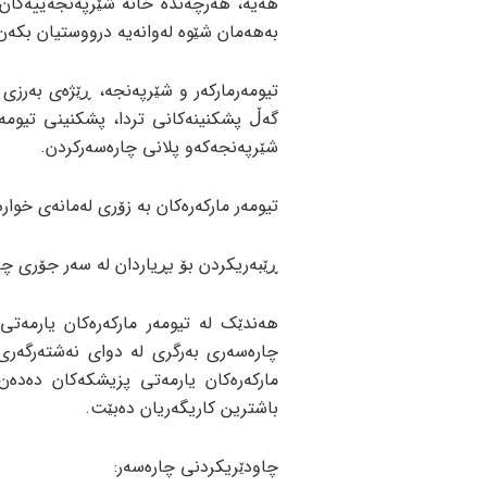
هەیە، هەرچەندە خانە شێرپەنجەییەکان 
بەهەمان شێوە لەوانەیە درووستیان بکەن. 
تیومەرمارکەر و شێرپەنجە، ڕێژەی بەرزی
گەڵ پشکنینەکانی تردا، پشکنینی تیومە
شێرپەنجەکەو پلانی چارەسەرکردن.
تیومەر مارکەرەکان بە زۆری لەمانەی خوارە
ڕێبەریکردن بۆ بڕیاردان لە سەر جۆری چا
هەندێک لە تیومەر مارکەرەکان یارمەت
چارەسەری بەرگری لە دوای نەشتەرگەری 
مارکەرەکان یارمەتی پزیشکەکان دەدەن
باشترین کاریگەریان دەبێت.
چاودێریكردنی چارەسەر: