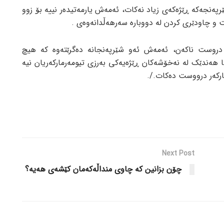
رپەنجەکە ڕێژەکەی زیاد نەکات، ئەمەش یارمەتیدەر نییه بۆ زوو
و چاودێری کردن لە دووبارە سەرهەڵدانەوەی .
 دروست ناکەن، ئەمەش ئەو شێرپەنجانە دەگرێتەوە کە هیچ
ا هەندێک لە نەخۆشەکان ڕێژەیەکی بەرزی تیومەرمارکەریان نیە
ارکەر درووست دەکات./.
Next Post
چۆن بزانین کە چاوی منداڵەکەمان کێشەی هەیە؟