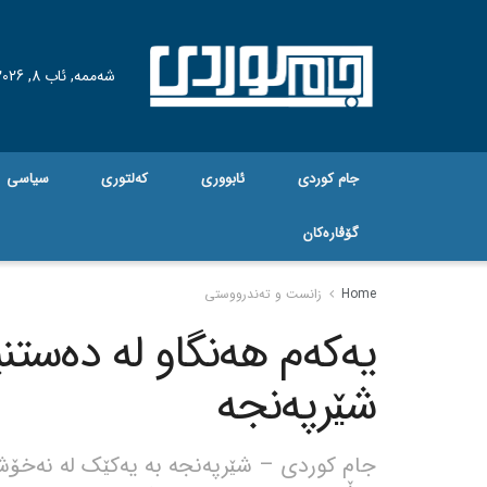
شەممە, ئاب 8, 2026
جام کوردی
ئابووری
کەلتوری
سیاسی
گۆڤاره‌کان
Home
زانست و تەندرووستی
یەکەم هەنگاو لە دەست
شێرپەنجە