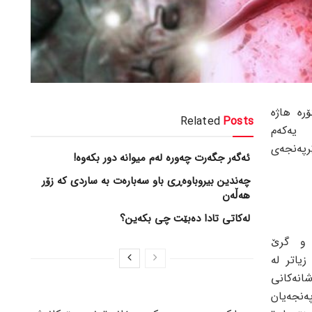
رە هاژە
Related
Posts
یەکەم
رپەنجەی
ئەگەر جگەرت چەورە لەم میوانە دور بکەوە!
چەندین بیروباوەڕی باو سەبارەت بە ساردی کە زۆر
هەڵەن
لەکاتی تادا دەبێت چی بکەین؟
 و گرێ
زیاتر لە
انەکانی
ەنجەیان