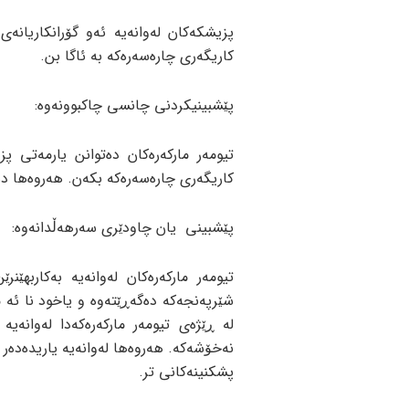
پزیشکەکان لەوانەیە ئەو گۆرانکاریانەی 
کاریگەری چارەسەرەکە بە ئاگا بن.
پێشبینیکردنی چانسی چاکبوونەوە:
تیومەر مارکەرەکان دەتوانن یارمەتی
کاریگەری چارەسەرەکە بکەن. هەروەها د
پێشبینی یان چاودێری سەرهەڵدانەوە:
تیومەر مارکەرەکان لەوانەیە بەکاربهێن
شێرپەنجەکە دەگەڕێتەوە و یاخود نا ئه
لە ڕێژەی تیومەر مارکەرەکەدا لەوانە
نەخۆشەکە. هەروەها لەوانەیە یاریدەدەر 
پشکنینەکانی تر.