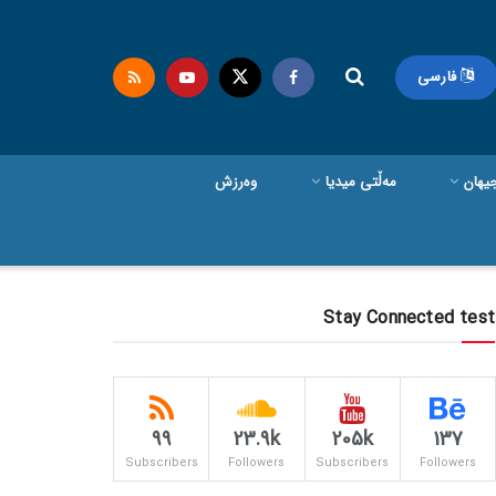
فارسی
یهان
مەڵتی میدیا
وەرزش
Stay Connected test
99
23.9k
205k
137
Subscribers
Followers
Subscribers
Followers