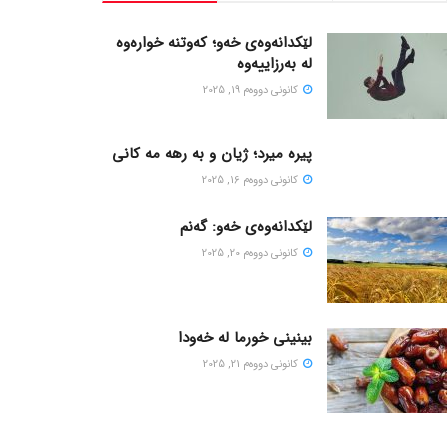
لێکدانەوەی خەو؛ کەوتنە خوارەوە
لە بەرزاییەوە
كانونی دووه‌م 19, 2025
پیره میرد؛ ژیان و به رهه مه کانی
كانونی دووه‌م 16, 2025
لێکدانەوەی خەو: گەنم
كانونی دووه‌م 20, 2025
بینینی خورما لە خەودا
كانونی دووه‌م 21, 2025