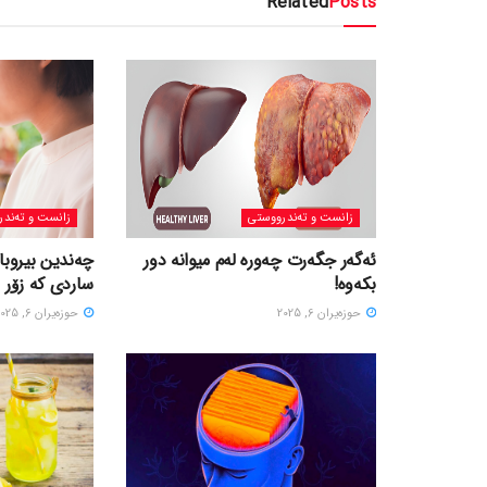
Related
Posts
زانست و تەندرووستی
زانست و تەندر
ئەگەر جگەرت چەورە لەم میوانە دور
چەندین بیروبا
بکەوە!
ساردی کە زۆر 
حوزه‌یران 6, 2025
حوزه‌یران 6, 2025