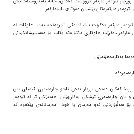
زۆرجار تیومەر مارکەر درووست دەکەن، خانە تەندروستەکانیش
تیومەر مارکەرەکان پێشیان دەوترێ بایۆمارکەر.
 تیومەر مارکەر دەکرێت نیشانەیەکی شێرپەنجە بێت. هاوکات لە
ر مارکەر دەکرێت هاوکاری دکتۆرەکە بکات بۆ دەستنیشانکردنی
وەدا بەکاردەهێندرێن:
رەسەرەکە.
ی پزیشکەکان دەدەن بڕیار بدەن ئاخۆ چارەسەری کیمیای یان
و یان چارەسەری تیشکی بەکاربهێنن. هەندێکی تر لە تیومەر
 بۆ هەڵبژاردنی ئەو دەرمان یا خود دەرمانانەی پێکەوه کە