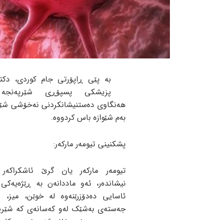
بە پێی ڕاپۆرتی جام کوردی، دکتۆ
پزیشکی پسپۆڕی شێرپەنجە 
هەنگاوی دەستنیشانکردنی نەخۆشی شێ
بەم شێوازە باس کردووە.
پشکنینی تیومەر مارکەر:
تیومەر مارکەر یان گرێ ئاشکراکەر
نیشاندەر، ئەو ماددانەن بە ڕێژەیەکی 
ئاسایی دەدۆزرێنەوە لە خوێن، میز، ش
جەستەی بەشێک لەو کەسانەی کە شێرپ