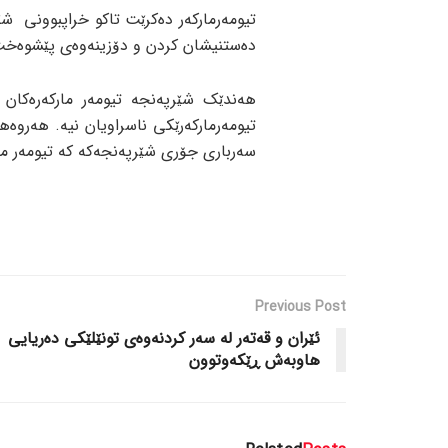
تیومەرمارکەر دەکرێت تاکو خراپبوونی شێ
دەستنیشان کردن و دۆزینەوەی پێشوەخت 
هەندێک شێرپەنجە تیومەر مارکەرەکان
تیومەرمارکەرێکی ناسراویان نیە. هەروەه
سەرباری جۆری شێرپەنجەکە کە تیومەر م
Previous Post
ئێران و قەتەر لە سەر کردنەوەی تونێلێکی دەریایی
هاوبەش ڕێکەوتوون