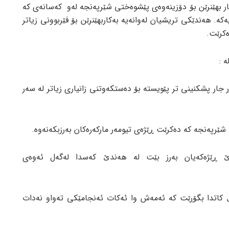
ەکار بهێنرێن بۆ دۆزینەوەی پێشوەختی شێرپەنجە لەو کەسانەی کە
کە. هەندێکی تریشیان لەوانەیە بەکاربهێنرێن بۆ فێربوونی زیاتر
کرێت.
 :
ر جار پشکنینی تر پێویستە بۆ دەستکەوتنی زانیاری زیاتر لە سەر
رپەنجە کە دەکرێت ڕێژەی تیومەر مارکەرەکان بەرزبکەنەوە.
رێ ڕێژەکەیان بەرز بێت لە هەندێ کەسدا لەگەل ئەوەی
ڵ کاتدا بگۆرێت کە ئەمەش وا ئەکات ئەنجامێکی تەواو نەدات