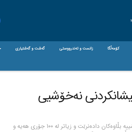
کۆمەڵگا
زانست و تەندرووستی
گه‌شت و گه‌شتیاری
ج
نیشانکردنی نەخۆشیی
جام کوردی – شێرپەنجە بە یەکێک لە نەخۆشییە بڵاوەکان دادەنرێت و زیاتر لە 100 جۆری هەیە و