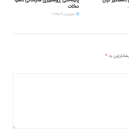
 دەستگیر کران
پایتەختی ڕۆشنبیری شارەکانی ئاسیا
دەکات
حوزه‌یران 4, 2025
شانکراون بە
*