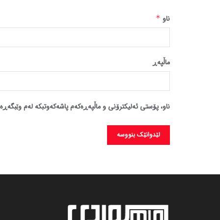
ناو
*
ماڵپه‌ڕ
ناو، پۆستی ئەلیکترۆنی و ماڵپەڕەکەم پاشەکەوتبکە لەم وێبگەڕە 