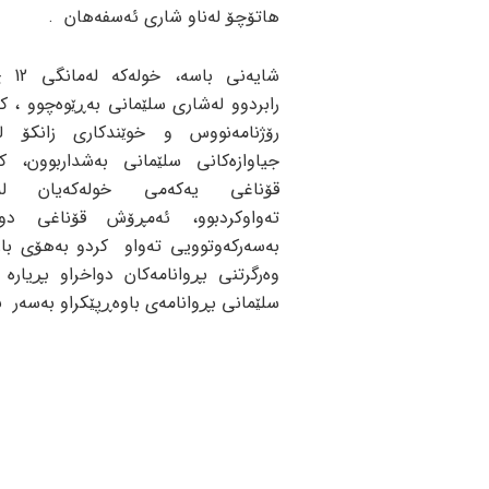
هاتۆچۆ له‌ناو شاری ئه‌سفه‌هان .
شایه‌نی 
رۆژنامه‌نووس و خوێندكاری زانكۆ له
جیاوازه‌كانی سلێمانی به‌شداربوون، ك
قۆناغی یه‌كه‌می خوله‌كه‌یان له‌
ته‌واوكردبوو، ئه‌مڕۆش قۆناغی دوو
به‌سه‌ركه‌وتوویی ته‌واو كردو به‌هۆی ب
وه‌رگرتنی بڕوانامه‌كان دواخراو بڕیاره‌ ل
سلێمانی بڕوانامه‌ی باوه‌ڕپێكراو به‌سه‌ر به