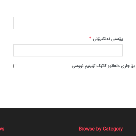
پۆستی ئەلکترۆنی
*
بۆ جاری داهاتوو کاتێک تێبینیم نووسی.
ws
Browse by Category