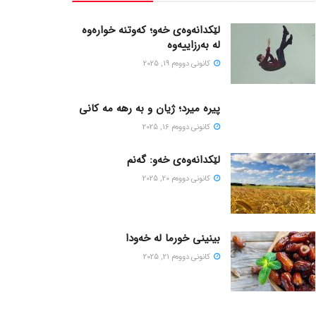
لێکدانەوەی خەو؛ کەوتنە خوارەوە
لە بەرزاییەوە
كانونی دووه‌م 19, 2025
پیره میرد؛ ژیان و به رهه مه کانی
كانونی دووه‌م 16, 2025
لێکدانەوەی خەو: گەنم
كانونی دووه‌م 20, 2025
بینینی خورما لە خەودا
كانونی دووه‌م 21, 2025