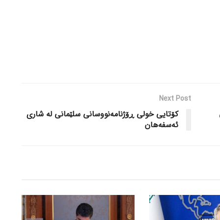
Next Post
کۆتایی خولی ڕۆژنامەنووسانی سلێمانی لە شاری
ئەسفەهان