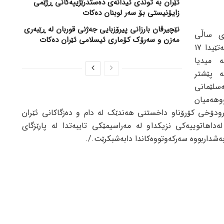
ئێران بە توندی ئیدانەی دەستدرێژییەکانی ڕژێمی
زایۆنیستی بۆ سەر لوبنان دەکات
نێچیرڤان بارزانی پیرۆزبایی جەژنی قوربان لە ڕێبەری
باسه‌، خوله‌كه‌ له‌مانگی 12 ی ساڵی
مەزن و سەرۆک کۆماری ئیسلامی ئێران دەکات
رابردوو له‌شاری سلێمانی به‌ڕێوه‌چوو ، كه‌تێیدا 17
‌ میدیا
ه‌ پێشتر
سلێمانی
هه‌میان
ارودۆخی كۆرۆناو داخستنی هه‌ندێك له‌ دام و ده‌زگاكانی ئێران
ه‌داهاتوییه‌كی نزیكداو له‌ مه‌راسیمێكی تایبه‌تدا له‌ پارێزگای
‌شداربووه‌ سه‌ركه‌وتووه‌كاندا دابه‌شبكرێت./.