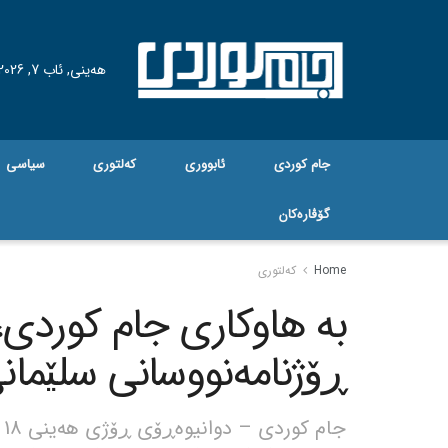
هه‌ینی, ئاب 7, 2026
جام کوردی
ئابووری
کەلتوری
سیاسی
گۆڤاره‌کان
Home
کەلتوری
بە هاوکاری جام کوردی،
ڕۆژنامەنووسانی سلێما