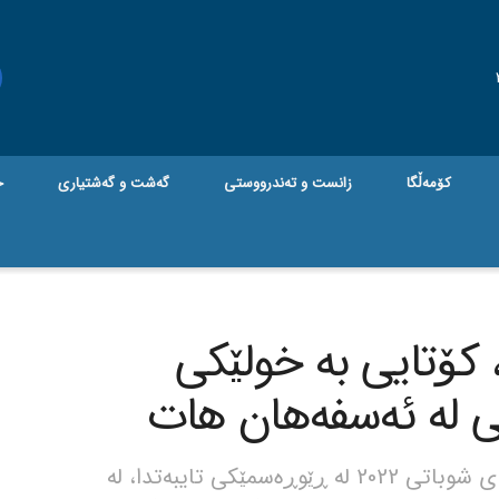
کۆمەڵگا
زانست و تەندرووستی
گه‌شت و گه‌شتیاری
ج
 کۆتایی بە خولێکی
نی لە ئەسفەهان هات
جام کوردی – دوانیوەڕۆی ڕۆژی هەینی 18 ی شوباتی 2022 لە ڕێوڕەسمێکی تایبەتدا، لە