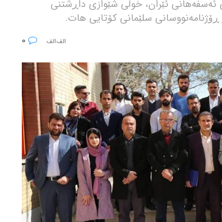
 ئەسفەهانی ئێران، خولی شێوازی داڕشتنی
ڕۆژنامەنووسانی سلێمانی کۆتایی هات.
0