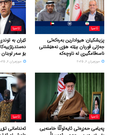
ئاسیا
ئاسیا
پزیشکیان: هیوادارین بەرەکەتی
ئێران بە توندی
جەژنی قوربان ببێتە هۆی نەهێشتنی
دەستدرێژییەکا
ناسەقامگیری لە ناوچەکە
بۆ سەر لوبنان 
حوزه‌یران 6, 2025
حوزه‌یران 6, 2025
ئاسیا
ئاسیا
پەیامی حەزرەتی ئایەتوڵڵا خامنەیی
ئەندامانی تۆڕ