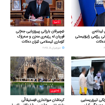
ئاسیا
 ئیدانەی
نێچیرڤان بارزانی پیرۆزبایی جەژنی
نی ڕژێمی زایۆنیستی
قوربان لە ڕێبەری مەزن و سەرۆک
دەکات
کۆماری ئیسلامی ئێران دەکات
حوزه‌یران 5, 2025
کەلتوری
ێکی تیرۆریستیی
کرماشان میوانداری فێستیڤاڵی