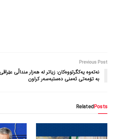
Previous Post
نەتەوە یەکگرتووەکان: زیاتر لە هەزار منداڵی عێراقی
بە تۆمەتی ئەمنی دەستبەسەر کراون
Related
Posts