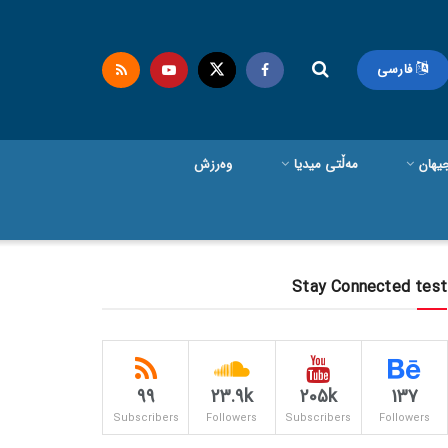
فارسی
یهان
مەڵتی میدیا
وەرزش
Stay Connected test
99
23.9k
205k
137
Subscribers
Followers
Subscribers
Followers