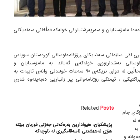
ا مامۆستایان و سه‌رپه‌رشتیارانی خوله‌كه‌ قه‌ڵغانی سه‌ندیكای
كرتێری لقی سلێمانی سه‌ندیكای ڕۆژنامه‌نوسانی كوردستان سوپاس
نوسانی به‌شداربووی خوله‌كه‌ی گه‌یاند به‌ مامۆستایان و
سه‌رپه‌رشتیارانی خوله‌كه‌ و وتی : ”خۆشحاڵین له‌ دوای نزیكه‌ی 90 سه‌عات خوێندنی وانه‌ی تایبه‌ت به‌
اكتیكی ، تیمێكی رۆژنامه‌وانی پڕ زانیاریی ده‌به‌ینه‌وه‌ شاری
Related
Posts
زگای جام
 له‌
پزیشکیان: هیوادارین بەرەکەتی جەژنی قوربان ببێتە
ه‌
هۆی نەهێشتنی ناسەقامگیری لە ناوچەکە
‌وانه‌ و