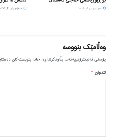
بۆ ڕێوڕەسمی حەجی ئەمساڵ
داعش لە ئێران
حوزه‌یران 5, 2025
حوزه‌یران 4, 2025
وەڵامێک بنووسە
پۆستی ئەلیکترۆنییەکەت بڵاوناکرێتەوە.
خانە پێویستەکان دەستنی
لێدوان
*