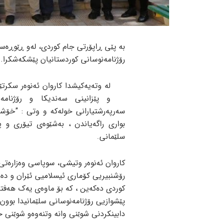
بە پێی ڕاپۆرتی جام کوردی، لەو ڕێوڕەسمەد
رۆژنامه‌نوسانی كوردستانیان پێشكه‌شكرا.
له‌ وته‌یه‌كیشدا كاروان ئه‌نوه‌ر س
و پێزانینی سه‌ندیكا و رۆژنامه‌
بواری راگه‌یاندن ، به‌شێوه‌ی تیۆری و پر
سلێمانی.
كاروان ئه‌نوه‌ر وتیشی، سوپاسی وه‌زاره‌تی
رۆشنبیریی كۆماری ئیسلامیی ئێران و ده‌
كوردی ده‌كه‌ین ، كه‌ بۆ ماوه‌ی یه‌ك هه‌فته‌
پێشوازیی رۆژنامه‌نوسانی سلێمانیدا بوون ب
دابینكردنی شوێنی وانه‌ وتنه‌وه‌و شوێنی حه