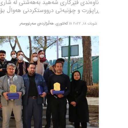
ناوەندی فێڕکاری شەهید بەهەشتی لە شاری
ڕاپۆرت و چۆنیەتی درووستکردنی هەواڵ بۆ 
شوبات 18, 2022
in
کەلتوری
,
هەڵبژاردەی سەرنووسەر