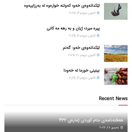
لێکدانەوەی خەو؛ کەوتنە خوارەوە لە بەرزاییەوە
كانونی دووه‌م 19, 2025
پیره میرد؛ ژیان و به رهه مه کانی
كانونی دووه‌م 16, 2025
لێکدانەوەی خەو: گەنم
كانونی دووه‌م 20, 2025
بینینی خورما لە خەودا
كانونی دووه‌م 21, 2025
Recent News
هەفتەنامەی جام کوردی ژمارەی 432
ته‌مموز 28, 2026