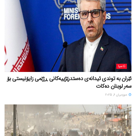
ئاسیا
ئێران بە توندی ئیدانەی دەستدرێژییەکانی ڕژێمی زایۆنیستی بۆ
سەر لوبنان دەکات
حوزه‌یران 6, 2025