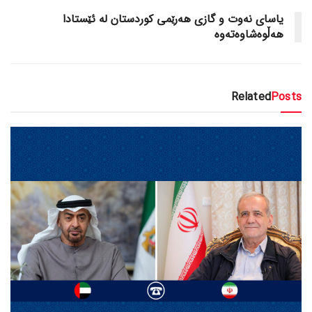
یاسای نەوت و گازی هەرێمی کوردستان لە ئێستادا
هەڵوەشاوەتەوە
Related
Posts