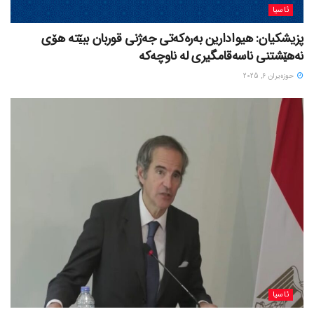
ئاسیا
پزیشکیان: هیوادارین بەرەکەتی جەژنی قوربان ببێتە هۆی
نەهێشتنی ناسەقامگیری لە ناوچەکە
حوزه‌یران 6, 2025
ئاسیا