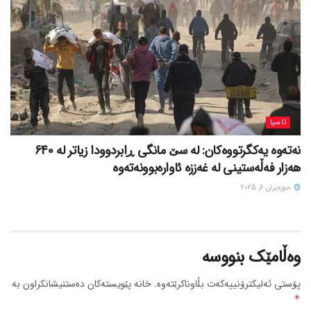
ئاسیا
نەتەوە یەکگرتووەکان: لە سێ مانگی ڕابردوودا زیاتر لە 640
هەزار فەڵەستینی لە غەززە ئاوارەبوونەتەوە
حوزه‌یران 6, 2025
وەڵامێک بنووسە
پۆستی ئەلیکترۆنییەکەت بڵاوناکرێتەوە.
خانە پێویستەکان دەستنیشانکراون بە
*