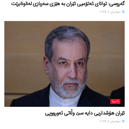
گەروسی: توانای ئەتۆمیی ئێران بە هێزی سەربازی لەناونابرێت
حوزه‌یران 6, 2025
ئاسیا
ئێران هۆشداریی دایە سێ وڵاتی ئەورووپی
حوزه‌یران 6, 2025