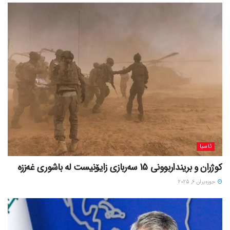
ئاسیا
کوژران و برینداربوونی 15 سەربازی زایۆنیست لە باشوری غەززە
حوزه‌یران 6, 2025