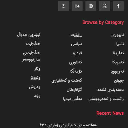
Browse by Category
ئابووری
ڕاپۆرت
نوێترین هەواڵ
ئاسیا
سیاسی
هەڵبژاردە
ئەفریقا
ڤیدیۆ
هەڵبژاردەی
سەرنووسەر
ئەمریکا
کەلتوری
وتار
ئەورووپا
کۆمەڵگا
وتووێژ
جیهان
گه‌شت و گه‌شتیاری
وەرزش
دسته‌بندی نشده
گۆڤاره‌کان
وێنە
زانست و تەندرووستی
مەڵتی میدیا
Recent News
هەفتەنامەی جام کوردی ژمارەی 432