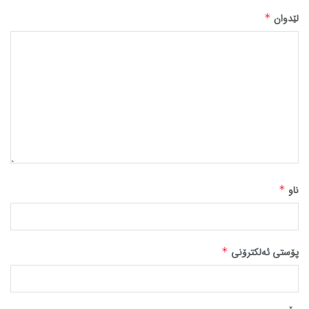
لێدوان
*
ناو
*
پۆستی ئەلکترۆنی
*