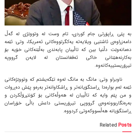
بە پێی ڕاپۆرتی جام کوردی، تام وست لە وتووێژی لە گەڵ
دامەزراوەی ئاشتیی ویلایەتە یەکگرتووەکانی ئەمریکا، وتی: ئێمە
دەمانەوێت دڵنیا بین کە تاڵیبان پابەندی بەڵێنەکانی خۆیە بۆ
بەکارنەهێنانی خاکی ئەفغانستان لە لایەن گرووپە
تیرۆریستییەکانەوە.
ناوبراو وتی: مانگ بە مانگ لەوە تێگەیشتم کە وتووێژەکانی
ئێمە لەم بوارەدا ڕاستگۆیانەتر و ڕاشکاوانەتر بەرەو پێش دەڕوات
و من پێم وایە کە تاڵیبان لە هەوڵەکانی بۆ کۆنتڕۆڵکردن و
بەرەنگاربوونەوەی گرووپی تیرۆریستی داعش باڵی خۆراسان
ڕاستگۆیانە هەڵسووکەوتی کردووە.
Related
Posts