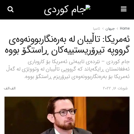
Home
جیهان
ئاسیا
ئەمریکا: تاڵیبان لە بەرەنگاربوونەوەی
گرووپە تیرۆریستییەکان ڕاستگۆ بووە
جام کوردی – نێردەی تایبەتی ئەمریکا بۆ کاروباری
ئەفغانستان ڕایگەیاند کە گرووپی تاڵیبان لە وتووێژی لە گەڵ
ئەمریکا بۆ بەرەنگاربوونەوەی تیرۆریزم ڕاستگۆ بووە.
شوبات 16, 2022