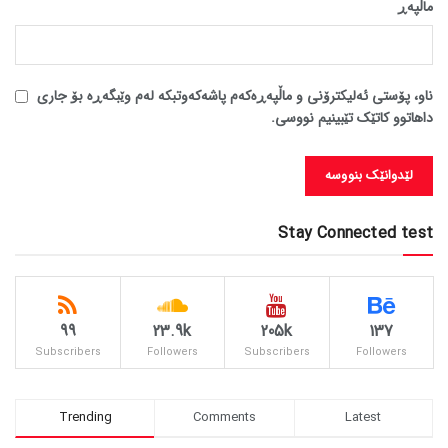
ماڵپه‌ڕ
ناو، پۆستی ئەلیکترۆنی و ماڵپەڕەکەم پاشەکەوتبکە لەم وێبگەڕە بۆ جاری
داهاتوو کاتێک تێبینیم نووسی.
Stay Connected test
99
23.9k
205k
137
Subscribers
Followers
Subscribers
Followers
Trending
Comments
Latest