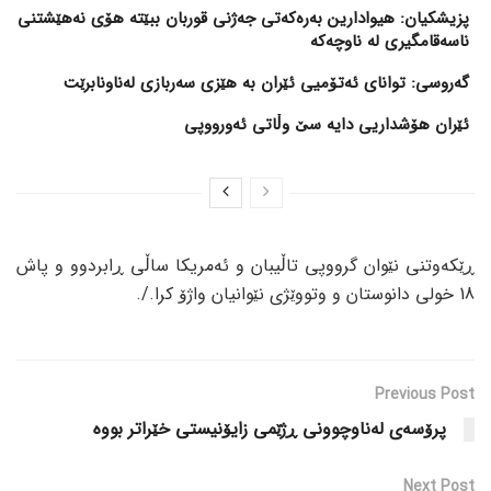
پزیشکیان: هیوادارین بەرەکەتی جەژنی قوربان ببێتە هۆی نەهێشتنی
ناسەقامگیری لە ناوچەکە
گەروسی: توانای ئەتۆمیی ئێران بە هێزی سەربازی لەناونابرێت
ئێران هۆشداریی دایە سێ وڵاتی ئەورووپی
ڕێکەوتنی نێوان گرووپی تاڵیبان و ئەمریکا ساڵی ڕابردوو و پاش
18 خولی دانوستان و وتووێژی نێوانیان واژۆ کرا./.
Previous Post
پرۆسەی لەناوچوونی ڕژێمی زایۆنیستی خێراتر بووە
Next Post