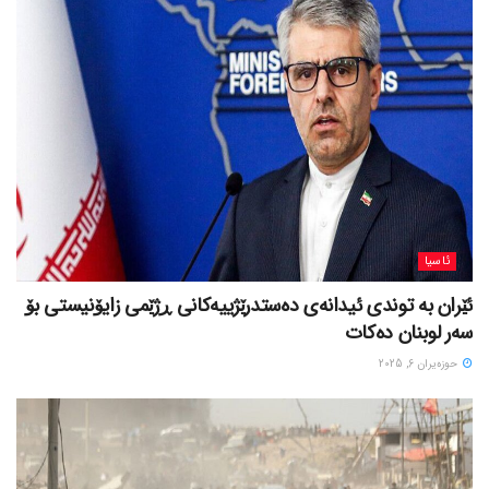
ئاسیا
ئێران بە توندی ئیدانەی دەستدرێژییەکانی ڕژێمی زایۆنیستی بۆ
سەر لوبنان دەکات
حوزه‌یران 6, 2025