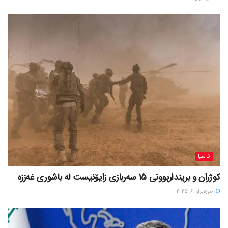
ئاسیا
کوژران و برینداربوونی 15 سەربازی زایۆنیست لە باشوری غەززە
حوزه‌یران 6, 2025