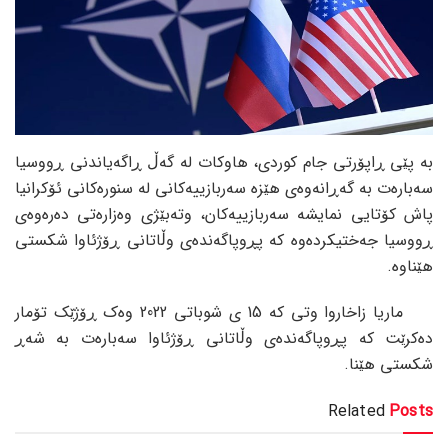
بە پێی ڕاپۆرتی جام کوردی، هاوکات لە گەڵ ڕاگەیاندنی ڕووسیا
سەبارەت بە گەڕانەوەی هێزە سەربازییەکانی لە سنورەکانی ئۆکرانیا
پاش کۆتایی نمایشە سەربازییەکان، وتەبێژی وەزارەتی دەرەوەی
ڕووسیا جەختیکردەوە کە پڕوپاگەندەی وڵاتانی ڕۆژئاوا شکستی
هێناوە.
ماریا زاخاروا وتی کە 15 ی شوباتی 2022 وەک ڕۆژێک تۆمار
دەکرێت کە پڕوپاگەندەی وڵاتانی ڕۆژئاوا سەبارەت بە شەڕ
شکستی هێنا.
Related
Posts