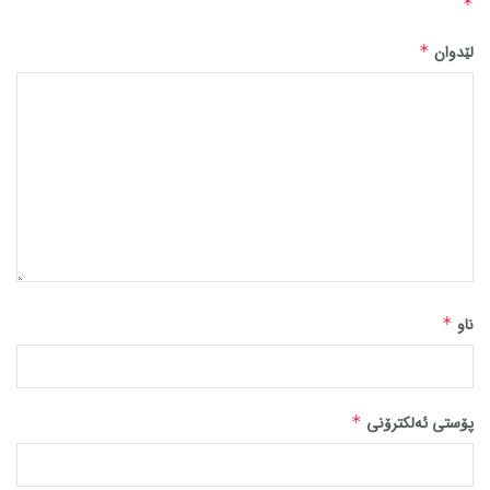
*
لێدوان
*
ناو
*
پۆستی ئەلکترۆنی
*