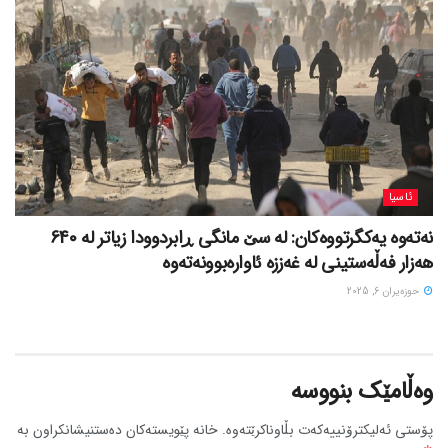
ئاسیا
نەتەوە یەکگرتووەکان: لە سێ مانگی ڕابردوودا زیاتر لە 640
هەزار فەڵەستینی لە غەززە ئاوارەبوونەتەوە
حوزه‌یران 6, 2025
وەڵامێک بنووسە
پۆستی ئەلیکترۆنییەکەت بڵاوناکرێتەوە.
خانە پێویستەکان دەستنیشانکراون بە