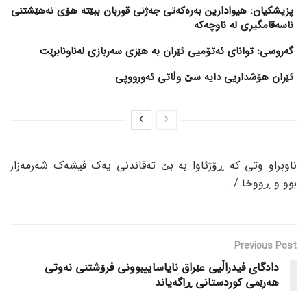
پزیشکیان: هیوادارین بەرەکەتی جەژنی قوربان ببێتە هۆی نەهێشتنی
ناسەقامگیری لە ناوچەکە
گەروسی: توانای ئەتۆمیی ئێران بە هێزی سەربازی لەناونابرێت
ئێران هۆشداریی دایە سێ وڵاتی ئەورووپی
ناوبراو وتی کە ڕۆژئاوا بە بێ تەقاندنی یەک فیشەک شەرمەزار
بوو و ڕووخا./.
Previous Post
دادگای فیدراڵیی عێراق نایاساییبوونی فرۆشتنی نەوتی
هەرێمی کوردستانی ڕاگەیاند