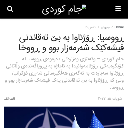
Home
جیهان
ئەمریکا
ڕووسیا: ڕۆژئاوا بە بێ تەقاندنی
فیشەکێک شەرمەزار بوو و ڕووخا
جام کوردی – وتەبێژی وەزارەتی دەرەوەی ڕووسیا لە
کۆنگرەیەکی ڕۆژنامەوانیدا بە ئاماژە بە پڕوپاگەندەی وڵاتانی
ڕۆژئاوا سەبارەت بە ئەگەری هەڵگیرسانی شەڕی ئۆکرانیا،
وتی کە ڕۆژئاوا بە بێ تەقاندنی یەک فیشەک شەرمەزار بوو و
ڕووخا.
شوبات 15, 2022