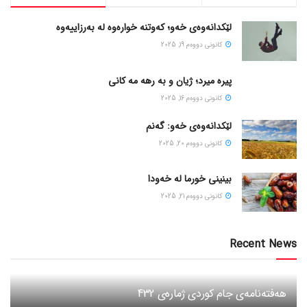
لێکدانەوەی خەو؛ کەوتنە خوارەوە لە بەرزاییەوە
كانونی دووه‌م 19, 2025
پیره میرد؛ ژیان و به رهه مه کانی
كانونی دووه‌م 16, 2025
لێکدانەوەی خەو: گەنم
كانونی دووه‌م 20, 2025
بینینی خورما لە خەودا
كانونی دووه‌م 21, 2025
Recent News
هەفتەنامەی جام کوردی ژمارەی 432