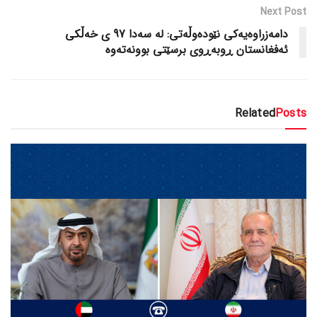
Next Post
دامەزراوەیەکی نێودەوڵەتی: لە سەدا 97 ی خەڵکی
ئەفغانستان ڕوبەڕوی برسێتی بوونەتەوە
Related
Posts