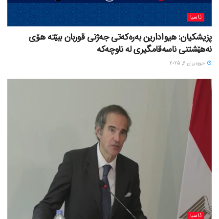
ئاسیا
پزیشکیان: هیوادارین بەرەکەتی جەژنی قوربان ببێتە هۆی
نەهێشتنی ناسەقامگیری لە ناوچەکە
حوزه‌یران 6, 2025
ئاسیا