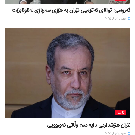
گەروسی: توانای ئەتۆمیی ئێران بە هێزی سەربازی لەناونابرێت
حوزه‌یران 6, 2025
ئاسیا
ئێران هۆشداریی دایە سێ وڵاتی ئەورووپی
حوزه‌یران 6, 2025