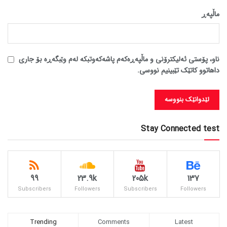
ماڵپه‌ڕ
ناو، پۆستی ئەلیکترۆنی و ماڵپەڕەکەم پاشەکەوتبکە لەم وێبگەڕە بۆ جاری
داهاتوو کاتێک تێبینیم نووسی.
Stay Connected test
99
23.9k
205k
137
Subscribers
Followers
Subscribers
Followers
Trending
Comments
Latest