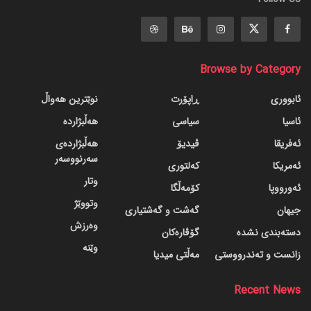
Browse by Category
ئابووری
ڕاپۆرت
نوێترین هەواڵ
ئاسیا
سیاسی
هەڵبژاردە
ئەفریقا
ڤیدیۆ
هەڵبژاردەی
سەرنووسەر
ئەمریکا
کەلتوری
وتار
ئەورووپا
کۆمەڵگا
وتووێژ
جیهان
گه‌شت و گه‌شتیاری
وەرزش
دسته‌بندی نشده
گۆڤاره‌کان
وێنە
زانست و تەندرووستی
مەڵتی میدیا
Recent News