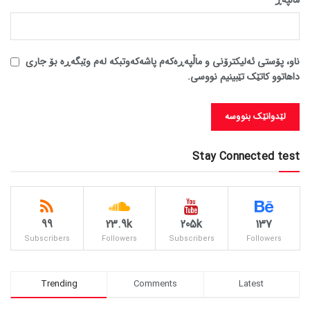
ناو، پۆستی ئەلیکترۆنی و ماڵپەڕەکەم پاشەکەوتبکە لەم وێبگەڕە بۆ جاری
داهاتوو کاتێک تێبینیم نووسی.
Stay Connected test
99
23.9k
205k
137
Subscribers
Followers
Subscribers
Followers
Trending
Comments
Latest