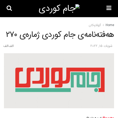
Home
گۆڤاره‌کان
هەفتەنامەی جام کوردی ژمارەی 270
شوبات 15, 2022