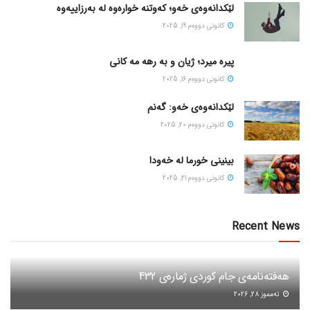
لێکدانەوەی خەو؛ کەوتنە خوارەوە لە بەرزاییەوە
كانونی دووه‌م 19, 2025
پیره میرد؛ ژیان و به رهه مه کانی
كانونی دووه‌م 16, 2025
لێکدانەوەی خەو: گەنم
كانونی دووه‌م 20, 2025
بینینی خورما لە خەودا
كانونی دووه‌م 21, 2025
Recent News
هەفتەنامەی جام کوردی ژمارەی 432
ته‌مموز 28, 2026