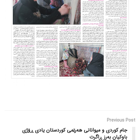
Previous Post
جام کوردی و میوانانی هەرێمی کوردستان یادی ڕۆژی
باوکیان بەرز ڕاگرت