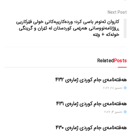
Next Post
کاروان ئەنوەر باسی کرد؛ وردەکارییەکانی خولی فێرکاریی
ڕۆژنامەنووسانی هەرێمی کوردستان لە ئێران و گرینگی
خولەکە + وێنە
Related
Posts
گۆڤاره‌کان
هەفتەنامەی جام کوردی ژمارەی 432
ته‌مموز 28, 2026
گۆڤاره‌کان
هەفتەنامەی جام کوردی ژمارەی 431
ته‌مموز 14, 2026
گۆڤاره‌کان
هەفتەنامەی جام کوردی ژمارەی 430