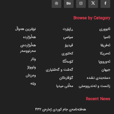
Browse by Category
ئابووری
ڕاپۆرت
نوێترین هەواڵ
ئاسیا
سیاسی
هەڵبژاردە
ئەفریقا
ڤیدیۆ
هەڵبژاردەی
سەرنووسەر
ئەمریکا
کەلتوری
وتار
ئەورووپا
کۆمەڵگا
وتووێژ
جیهان
گه‌شت و گه‌شتیاری
وەرزش
دسته‌بندی نشده
گۆڤاره‌کان
وێنە
زانست و تەندرووستی
مەڵتی میدیا
Recent News
هەفتەنامەی جام کوردی ژمارەی 432