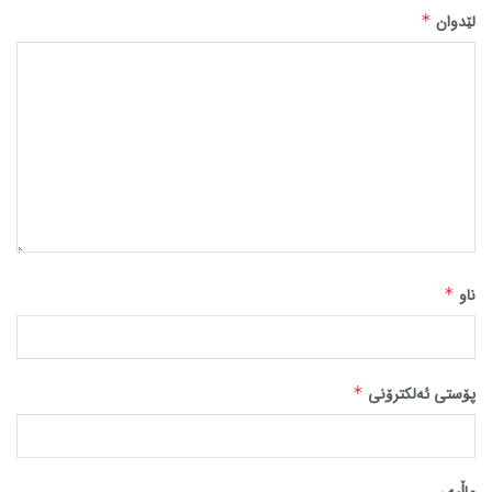
لێدوان
*
ناو
*
پۆستی ئەلکترۆنی
*
ماڵپه‌ڕ