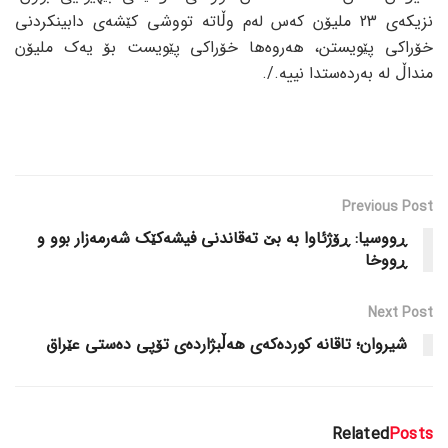
نزیکەی 23 ملیۆن کەس لەم وڵاتە تووشی کێشەی دابینکردنی
خۆراکی پێویستن، هەروەها خۆراکی پێویست بۆ یەک ملیۆن
منداڵ لە بەردەستدا نییە./.
Previous Post
ڕووسیا: ڕۆژئاوا بە بێ تەقاندنی فیشەکێک شەرمەزار بوو و
ڕووخا
Next Post
شیروان؛ تاقانه‌ كورده‌كه‌ى هه‌ڵبژارده‌ى تۆپى ده‌ستى عێراق
Related
Posts