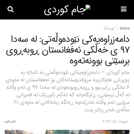
Home
کۆمەڵگا
دامەزراوەیەکی نێودەوڵەتی: لە سەدا
97 ی خەڵکی ئەفغانستان ڕوبەڕوی
برسێتی بوونەتەوە
جام کوردی – دامەزراوەیەکی نێودەوڵەتی بە ئاماژە بە
پچڕانی هاوکارییە مرۆڤدۆستانەکان بۆ ئەفغانستان لە ماوەی
6 مانگی ڕابردوو و ڕوبەڕوبونەوەی لە سەدا 97 ی ئەم وڵاتە
لە گەڵ برسێتی، ڕایگەیاند کە ئەگەر ئاوڕێک لە قەیرانی
مرۆیی ئەم وڵاتە نەدرێتەوە ڕەنگە زیانەکانی لە ماوەی 20
ساڵەی شەڕ زیاتر بێت.
شوبات 15, 2022