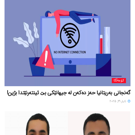
کۆمەڵگا
گەنجانی بەریتانیا حەز دەکەن لە جیهانێکی بێ ئینتەرنێتدا بژین!
ئایار 31, 2025