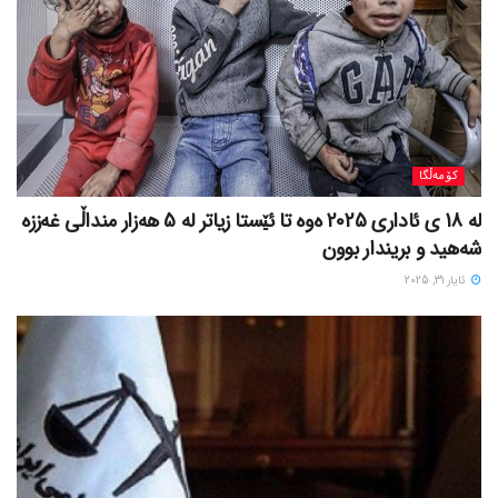
کۆمەڵگا
لە 18 ی ئاداری 2025 ەوە تا ئێستا زیاتر لە 5 هەزار منداڵی غەززە
شەهید و بریندار بوون
ئایار 31, 2025