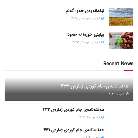
لێکدانەوەی خەو: گەنم
كانونی دووه‌م 20, 2025
بینینی خورما لە خەودا
كانونی دووه‌م 21, 2025
Recent News
هەفتەنامەی جام کوردی ژمارەی 433
ئاب 10, 2026
هەفتەنامەی جام کوردی ژمارەی 432
ته‌مموز 28, 2026
هەفتەنامەی جام کوردی ژمارەی 431
ته‌مموز 14, 2026