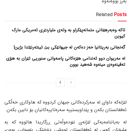
بەرز بووەتەوە.
Related
Posts
تاکە وەبەرهێنانی متمانەپێکراو بە وتەی ملیاردێری ئەمریکی مارک
کیوبن
گەنجانی بەریتانیا حەز دەکەن لە جیهانێکی بێ ئینتەرنێتدا بژین!
لە مەریوان دوو ئەندامی هێزەکانی پاسەوانی سنوریی ئێران بە هۆی
تەقینەوەی مینەوە شەهید بوون
لێژنەکە داوای لە سەرکردەکانی جیهان کردووە کە هاوکاری خەڵکی
ئەفغانستان بکەن و پێداویستییە سەرەتاییەکانیان بۆ دابین بکەن.
لە بەیاننامەیەکی لێژنەی نێودەوڵەتی ڕزگاریدا هاتووە کە بە
ملیۆنان کەس لە ئەفغانستان تووشی دۆخێکی بێهیوایی بوون،