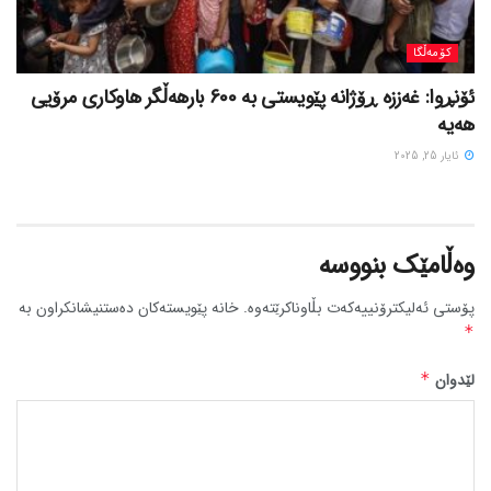
کۆمەڵگا
ئۆنڕوا: غەززە ڕۆژانە پێویستی بە 600 بارهەڵگر هاوکاری مرۆیی
هەیە
ئایار 25, 2025
وەڵامێک بنووسە
پۆستی ئەلیکترۆنییەکەت بڵاوناکرێتەوە.
خانە پێویستەکان دەستنیشانکراون بە
*
لێدوان
*