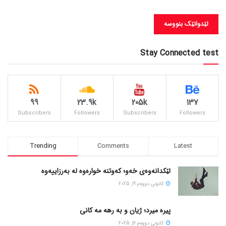
Stay Connected test
99
23.9k
205k
137
Subscribers
Followers
Subscribers
Followers
Trending
Comments
Latest
لێکدانەوەی خەو؛ کەوتنە خوارەوە لە بەرزاییەوە
كانونی دووه‌م 19, 2025
پیره میرد؛ ژیان و به رهه مه کانی
كانونی دووه‌م 16, 2025