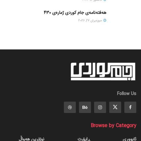
هەفتەنامەی جام کوردی ژمارەی 430
حوزه‌یران 27, 2026
Follow Us
Browse by Category
ئابووری
ڕاپۆرت
نوێترین هەواڵ