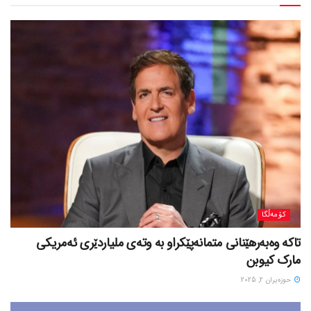
کۆمەڵگا
تاکە وەبەرهێنانی متمانەپێکراو بە وتەی ملیاردێری ئەمریکی
مارک کیوبن
حوزه‌یران 2, 2025