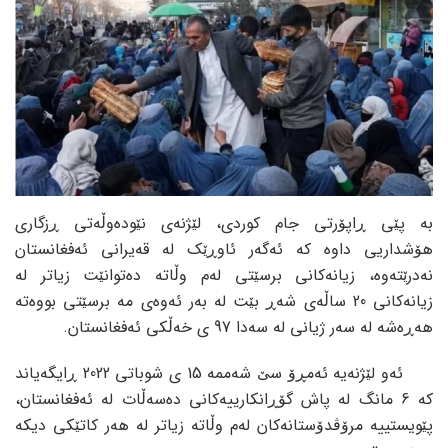
بە پێی ڕاپۆرتی جام کوردی، لێژنەی نێودەوڵەتی ڕزگاری
هۆشداریی داوە کە ئەگەر ئاوڕێک لە قەیرانی ئەفغانستان
نەدرێتەوە، زیانەکانی برسێتی لەم وڵاتە دەتوانێت زیاتر لە
زیانەکانی 20 ساڵەی شەڕ بێت لە بەر ئەوەی مە برسێتی بووەتە
هەڕەشە لە سەر ژیانی لە سەدا 97 ی خەڵکی ئەفغانستان.
ئەو لێژنەیە ئەمڕۆ سێ شەممە 15 ی شوباتی 2022 ڕایگەیاند
کە 6 مانگ لە پاش گۆڕانکارییەکانی دەسەڵات لە ئەفغانستان،
پێویستییە مرۆڤدۆستانەکان لەم وڵاتە زیاتر لە هەر کاتێکی دیکە