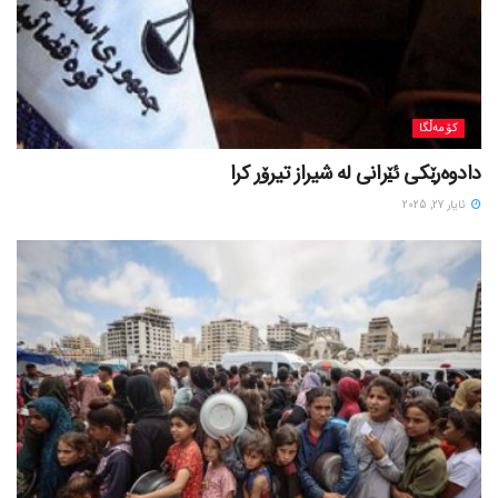
کۆمەڵگا
دادوەرێکی ئێرانی لە شیراز تیرۆر کرا
ئایار 27, 2025