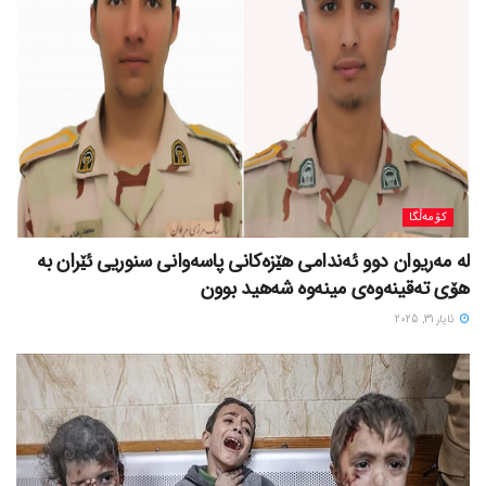
کۆمەڵگا
لە مەریوان دوو ئەندامی هێزەکانی پاسەوانی سنوریی ئێران بە
هۆی تەقینەوەی مینەوە شەهید بوون
ئایار 31, 2025