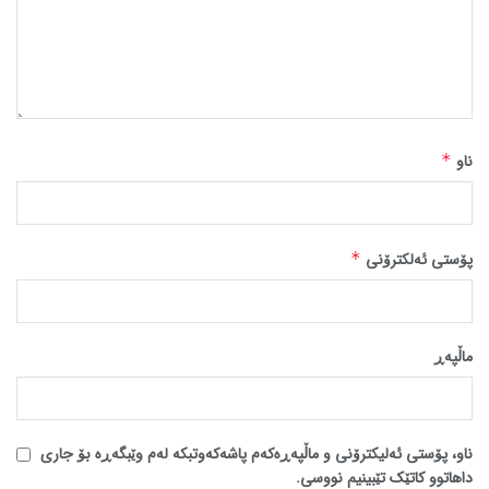
ناو
*
پۆستی ئەلکترۆنی
*
ماڵپه‌ڕ
ناو، پۆستی ئەلیکترۆنی و ماڵپەڕەکەم پاشەکەوتبکە لەم وێبگەڕە بۆ جاری
داهاتوو کاتێک تێبینیم نووسی.