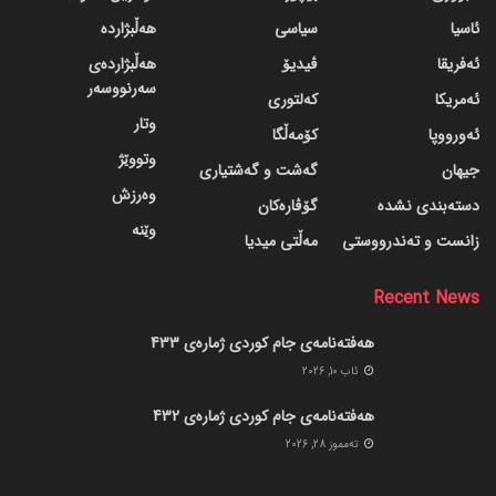
ئاسیا
سیاسی
هەڵبژاردە
ئەفریقا
ڤیدیۆ
هەڵبژاردەی
سەرنووسەر
ئەمریکا
کەلتوری
وتار
ئەورووپا
کۆمەڵگا
وتووێژ
جیهان
گه‌شت و گه‌شتیاری
وەرزش
دسته‌بندی نشده
گۆڤاره‌کان
وێنە
زانست و تەندرووستی
مەڵتی میدیا
Recent News
هەفتەنامەی جام کوردی ژمارەی 433
ئاب 10, 2026
هەفتەنامەی جام کوردی ژمارەی 432
ته‌مموز 28, 2026