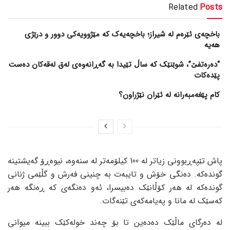
Related
Posts
باخچەی ئێرەم لە شیراز؛ باخچەیەک کە مێژوویەکی دوور و درێژی
هەیە
“دەرەتفێ”، شوێنێک کە ساڵ تێیدا بە گەڕانەوەی لەق لەقەکان دەست
پێدەکات
کام پێغەمبەرانە لە ئێران نێژراون؟
پاش تێپەڕبوونی زیاتر لە 100 کیلۆمەتر لە سنەوە، نیوەڕۆ گەیشتینە
گوندەکە. دەنگی خۆش و تایبەت بە چنینی فەرش و گڵێمی ژنانی
گوندەکە لە هەر کۆڵانێک دەبیسرا، ئەو دەنگەی کە ڕەنگە هەر
کەسێک لە مانا و پەیامەکەی تێنەگات.
لە دەرگای ماڵێک دەدەین تا بۆ چەند خولەکێک ببینە میوانی