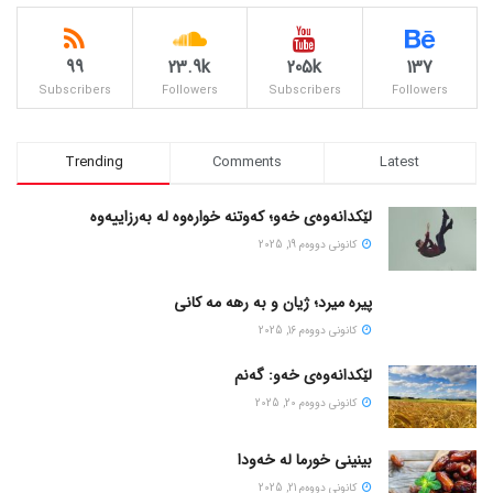
99
23.9k
205k
137
Subscribers
Followers
Subscribers
Followers
Trending
Comments
Latest
لێکدانەوەی خەو؛ کەوتنە خوارەوە لە بەرزاییەوە
كانونی دووه‌م 19, 2025
پیره میرد؛ ژیان و به رهه مه کانی
كانونی دووه‌م 16, 2025
لێکدانەوەی خەو: گەنم
كانونی دووه‌م 20, 2025
بینینی خورما لە خەودا
كانونی دووه‌م 21, 2025