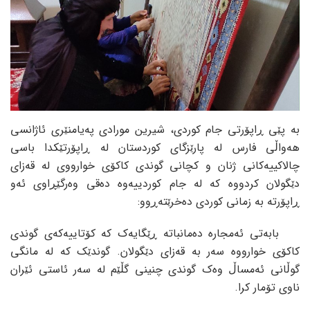
بە پێی ڕاپۆرتی جام کوردی، شیرین مورادی پەیامنێری ئاژانسی
هەواڵی فارس لە پارێزگای کوردستان لە ڕاپۆرتێکدا باسی
چالاکییەکانی ژنان و کچانی گوندی کاکۆی خوارووی لە قەزای
دێگولان کردووە کە لە جام کوردییەوە دەقی وەرگێڕاوی ئەو
ڕاپۆرتە بە زمانی کوردی دەخرێتەڕوو:
بابەتی ئەمجارە دەمانباتە ڕێگایەک کە کۆتاییەکەی گوندی
کاکۆی خوارووە سەر بە قەزای دێگولان. گوندێک کە لە مانگی
گوڵانی ئەمساڵ وەک گوندی چنینی گڵێم لە سەر ئاستی ئێران
ناوی تۆمار کرا.