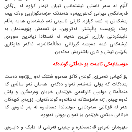
گڵێم لە سەر ئاستی نیشتمانیی ئێران تۆمار کراوە لە ڕێگای
فەرمانگەی میراتی کەلتورییەوە هەندێک خزمەتگوزاریی وەک بیمە
پێشکەش بە ئێمە کراوە. کارتی ناسینی ئەم ئیشەمان هەیە بەڵام
وەک پێویست پاڵپشتی نەکراوین، بۆ ئەمەش پێویستمان بە
دابینکردنی بازاڕی کڕین هەیە، لە ئێستادا زیاترین سوودی
ئیشەکەی ئێمە دەچێتە گیرفانی دەڵاڵەکانەوە، ئەگەر هاوکاری
بکرێین ئیش و کاری باشتریش دەکەین.
مۆسیقایەکی تایبەت بۆ خەڵکی گوندەکە
بۆ کچانی ئەمڕۆی گوندی کاکۆ هەموو شتێک لەو ڕۆژەوە دەست
پێدەکات کە پۆلی شەشەم تەواو دەکەن. هەمان ئەو ساڵەی کە
منداڵەکان دوایین کارنامەی خوێندنی خۆیان وەردەگرن و پاش
ئەوە چیدی ژنە مامۆستاکە نەهاتەوە گوندەکەیان. زۆربەی کچەکان
هەر لە قۆناغی سەرەتایی خوێندندا دەمانەوە لە بەر ئەوەی کە
قۆناغی دیکەی خوێندن بۆ ئەوان بوونی نەبووە.
مێهرەبان نەوەی قەدەمخێرە و چنینی فەرشی لە دایک و داپیرەی