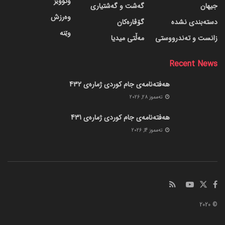
وتووێژ
جیهان
گه‌شت و گه‌شتیاری
وەرزش
دسته‌بندی نشده
گۆڤاره‌کان
وێنە
زانست و تەندرووستی
مەڵتی میدیا
Recent News
هەفتەنامەی جام کوردی ژمارەی 432
ته‌مموز 28, 2026
هەفتەنامەی جام کوردی ژمارەی 431
ته‌مموز 14, 2026
© 2020