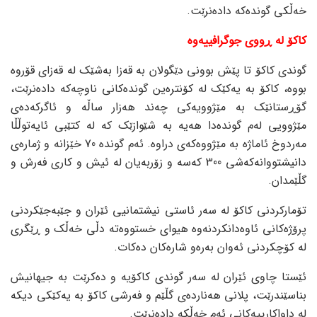
خەڵکی گوندەکە دادەنرێت.
کاکۆ لە ڕووی جوگرافییەوە
گوندی کاکۆ تا پێش بوونی دێگولان بە قەزا بەشێک لە قەزای قۆروە
بووە، کاکۆ بە یەکێک لە کۆنترەین گوندەکانی ناوچەکە دادەنرێت،
گۆڕستانێک بە مێژوویەکی چەند هەزار ساڵە و ئاگرکەدەی
مێژوویی لەم گوندەدا هەیە بە شێوازێک کە لە کتێبی ئایەتوڵڵا
مەردوخ ئاماژە بە مێژووەکەی دراوە. ئەم گوندە 70 خێزانە و ژمارەی
دانیشتووانەکەشی 300 کەسە و زۆربەیان لە ئیش و کاری فەرش و
گڵێمدان.
تۆمارکردنی کاکۆ لە سەر ئاستی نیشتمانیی ئێران و جێبەجێکردنی
پرۆژەکانی ئاوەدانکردنەوە هیوای خستووەتە دڵی خەڵک و ڕێگری
لە کۆچکردنی ئەوان بەرەو شارەکان دەکات.
ئێستا چاوی ئێران لە سەر گوندی کاکۆیە و دەکرێت بە جیهانیش
بناسێندرێت، پلانی هەناردەی گڵێم و فەرشی کاکۆ بە یەکێکی دیکە
لە داواکارییەکانی ئەم خەڵکە دادەنرێت.