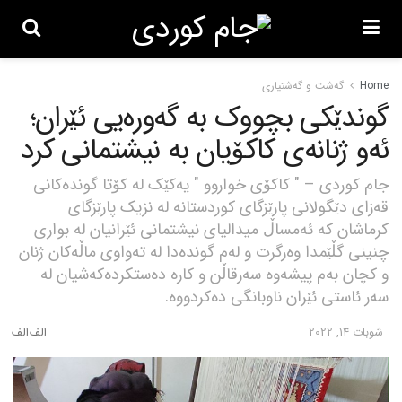
Home
گه‌شت و گه‌شتیاری
گوندێکی بچووک بە گەورەیی ئێران؛
ئەو ژنانەی کاکۆیان بە نیشتمانی کرد
جام کوردی – " کاکۆی خواروو " یەکێک لە کۆتا گوندەکانی
قەزای دێگولانی پارێزگای کوردستانە لە نزیک پارێزگای
کرماشان کە ئەمساڵ میدالیای نیشتمانی ئێرانیان لە بواری
چنینی گڵێمدا وەرگرت و لەم گوندەدا لە تەواوی ماڵەکان ژنان
و کچان بەم پیشەوە سەرقاڵن و کارە دەستکردەکەشیان لە
سەر ئاستی ئێران ناوبانگی دەکردووە.
شوبات 14, 2022