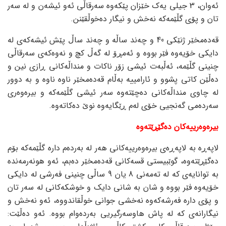
ئەوان، 3 جیلی یەک خێزان پێکەوە سەرقاڵی ئەو ئیشەن و لە سەر
تان و پۆی گڵێمەکە نەخش و نیگار دەخوڵقێنن.
قەدەمخێر ژنێکی 40 و چەند ساڵە و چەند ساڵ پێش ئیشەکەی لە
دایکی خۆیەوە فێر بووە و ئەمڕۆ لە گەڵ کچ و نەوەکەی سەرقاڵی
چنینی گڵێمە، ئەڵبەت ئیشی زۆر ناکات و منداڵەکانی ڕازی نین و
دەڵێن کاتی پشوو و ئارامییە بەڵام قەدەمخێر ناوە ناوە و بە دوور
لە چاوی منداڵەکانی دەچێتەوە سەر ئیشی گڵێمەکە و بیرەوەری
سەردەمی گەنجیی خۆی لەم ڕێگایەوە نوێ دەکاتەوە.
بیرەوەرییەکان دەگێڕێتەوە
لاپەڕە بە لاپەڕەی بیرەوەرییەکانی هەر لە بەردەم دارە گڵێمەکە بۆم
دەگێڕێتەوە، گوێبیستی قسەکانی قەدەمخێر دەبم، ئەو هونەرمەندە
بە توانایەی کە لە تەمەنی 8 یان 9 ساڵی چنینی فەرشی لە دایکی
خۆیەوە فێر بووە و شان بە شانی دایک و خوشکەکانی لە سەر تان
و پۆی دارە فەرشەکەوە نەخشی جوانی خوڵقاندووە، ئەو نەخش و
نیگارانەی کە لە پاش هاوسەرگیریی بەردەوام بووە. ئەو دەڵێت: