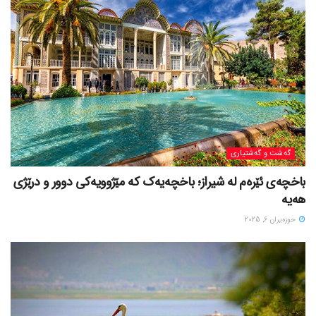
گه‌شت و گه‌شتیاری
باخچەی ئێرەم لە شیراز؛ باخچەیەک کە مێژوویەکی دوور و درێژی
هەیە
حوزه‌یران 6, 2025