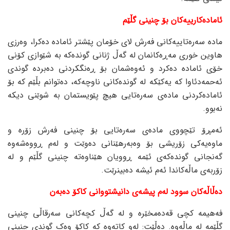
ئامادەکارییەکان بۆ چنینی گڵێم
مادە سەرەتاییەکانی فەرش لای خۆمان پێشتر ئامادە دەکرا، وەرزی
هاوین خوری مەڕەکانمان لە گەڵ ژنانی گوندەکە بە شێوازی کۆنی
خۆی ئامادە دەکرد و ئەوەشمان بۆ ڕەنگکردنی دەبردە گوندی
ئەحمەدئاوا کە یەکێکە لە گوندەکانی ناوچەکە، دەتوانم بڵێم کە بۆ
ئامادەکردنی مادەی سەرەتایی هیچ پێویستمان بە شوێنی دیکە
نەبوو.
ئەمڕۆ تێچووی مادەی سەرەتایی بۆ چنینی فەرش زۆرە و
ماوەیەکی زۆریشی بۆ وەبەرهێنانی دەوێت و لەم ڕووەشەوە
گەنجانی گوندەکەی ئێمە ڕوویان هێناوەتە چنینی گڵێم و لە
زۆربەی ماڵەکاندا ئەم ئیشە دەبینرێت.
دەڵاڵەکان سوود لەم پیشەی دانیشتووانی کاکۆ دەبەن
فەهیمە کچی قەدەمخێرە و لە گەڵ کچەکانی سەرقاڵی چنینی
گڵێمە لە ماڵەوە. دەڵێت: لەو کاتەوە کە کاکۆ وەک گوندی چنینی