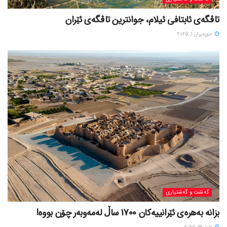
تاڤگەی ئابتافی ئیلام، جوانترین تاڤگەی ئێران
حوزه‌یران 1, 2025
گه‌شت و گه‌شتیاری
بزانه بەهرەی ئێرانییەکان 1700 ساڵ لەمەوبەر چۆن بووه!