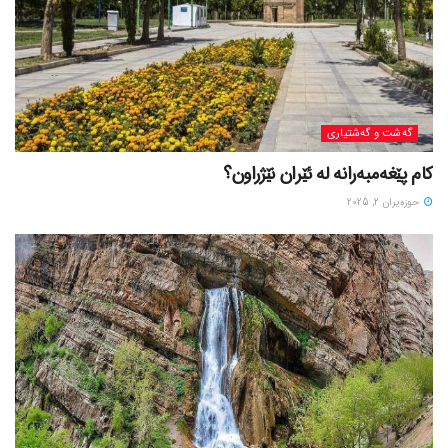
گه‌شت و گه‌شتیاری
کام پێغەمبەرانە لە ئێران نێژراون؟
حوزه‌یران 2, 2025