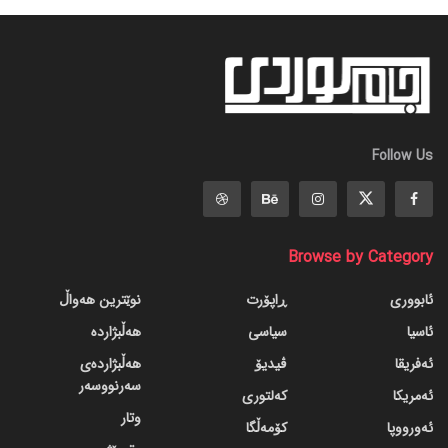
Follow Us
Browse by Category
ئابووری
ڕاپۆرت
نوێترین هەواڵ
ئاسیا
سیاسی
هەڵبژاردە
ئەفریقا
ڤیدیۆ
هەڵبژاردەی
سەرنووسەر
ئەمریکا
کەلتوری
وتار
ئەورووپا
کۆمەڵگا