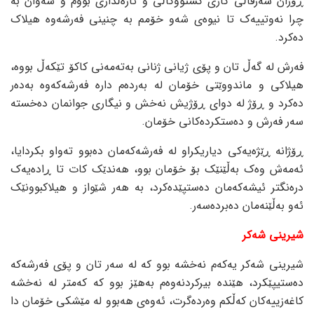
ڕۆژان سەرقاڵی کاری کشتووکاڵی و ئاژەڵداری بووم و شەوان بە
چرا نەوتییەک تا نیوەی شەو خۆمم بە چنینی فەرشەوە هیلاک
دەکرد.
فەرش لە گەڵ تان و پۆی ژیانی ژنانی بەتەمەنی کاکۆ تێکەڵ بووە،
هیلاکی و ماندووێتی خۆمان لە بەردەم دارە فەرشەکەوە بەدەر
دەکرد و ڕۆژ لە دوای ڕۆژیش نەخش و نیگاری جوانمان دەخستە
سەر فەرش و دەستکردەکانی خۆمان.
ڕۆژانە ڕێژەیەکی دیاریکراو لە فەرشەکەمان دەبوو تەواو بکردایا،
ئەمەش وەک بەڵێنێک بۆ خۆمان بوو، هەندێک کات تا ڕادەیەک
درەنگتر ئیشەکەمان دەستپێدەکرد، بە هەر شێواز و هیلاکبوونێک
ئەو بەڵێنەمان دەبردەسەر.
شیرینی شەکر
شیرینی شەکر یەکەم نەخشە بوو کە لە سەر تان و پۆی فەرشەکە
دەستیپێکرد، هێندە بیرکردنەوەم بەهێز بوو کە کەمتر لە نەخشە
کاغەزییەکان کەڵکم وەردەگرت، ئەوەی هەبوو لە مێشکی خۆمان دا