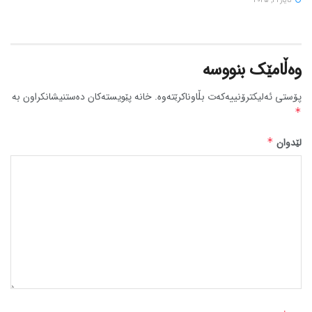
ئایار 31, 2025
وەڵامێک بنووسە
پۆستی ئەلیکترۆنییەکەت بڵاوناکرێتەوە.
خانە پێویستەکان دەستنیشانکراون بە
*
لێدوان
*