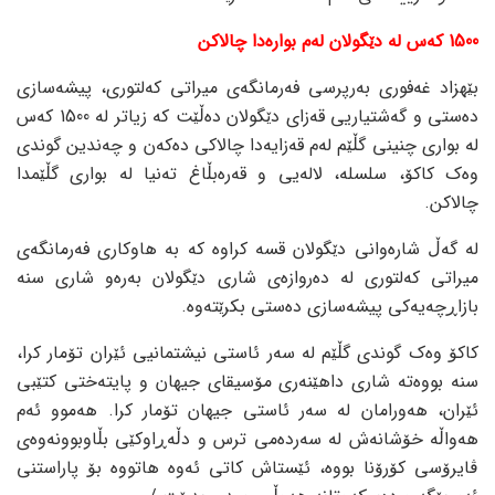
1500 کەس لە دێگولان لەم بوارەدا چالاکن
بێهزاد غەفوری بەرپرسی فەرمانگەی میراتی کەلتوری، پیشەسازی
دەستی و گەشتیاریی قەزای دێگولان دەڵێت کە زیاتر لە 1500 کەس
لە بواری چنینی گڵێم لەم قەزایەدا چالاکی دەکەن و چەندین گوندی
وەک کاکۆ، سلسلە، لالەیی و قەرەبڵاغ تەنیا لە بواری گڵێمدا
چالاکن.
لە گەڵ شارەوانی دێگولان قسە کراوە کە بە هاوکاری فەرمانگەی
میراتی کەلتوری لە دەروازەی شاری دێگولان بەرەو شاری سنە
بازاڕچەیەکی پیشەسازی دەستی بکرێتەوە.
کاکۆ وەک گوندی گڵێم لە سەر ئاستی نیشتمانیی ئێران تۆمار کرا،
سنە بووەتە شاری داهێنەری مۆسیقای جیهان و پایتەختی کتێبی
ئێران، هەورامان لە سەر ئاستی جیهان تۆمار کرا. هەموو ئەم
هەواڵە خۆشانەش لە سەردەمی ترس و دڵەڕاوکێی بڵاوبوونەوەی
ڤایرۆسی کۆرۆنا بووە، ئێستاش کاتی ئەوە هاتووە بۆ پاراستنی