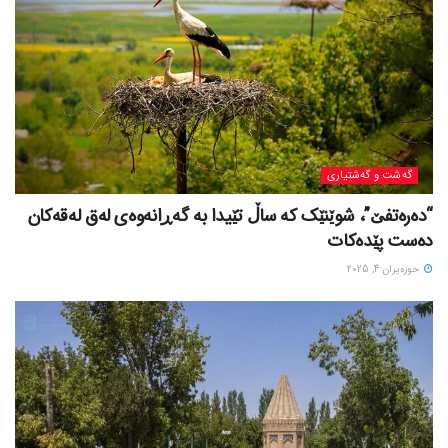
گه‌شت و گه‌شتیاری
“دەرەتفێ”، شوێنێک کە ساڵ تێیدا بە گەڕانەوەی لەق لەقەکان
دەست پێدەکات
حوزه‌یران 4, 2025