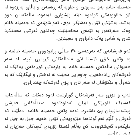
جەمیلە خانم بەو سەروێن و جلوبەرگە ڕەسەن و باڵای بەرزەوە لە
نێو خانوویەکی کۆنەوە دێتە پێشوازی ئێمەوە، ماڵەکەیان دوو
بەشە، بەشێکی کۆن و بەشێکی نوێ، ئەو شوێنەی کە جەمیلە خانم
وەک سەرتەنور بە ئێمەی دەناسێنێت چەندین فەرشی دەستکرد
شان بە شانی یەک دانراون و دەبینرێن.
ئەو فەرشانەی کە بەرهەمی 30 ساڵی ڕابردووی جەمیلە خانمە و
بە وتەی خۆی ئێستا لای منداڵەکانی کڕیاری نییە، لە سەر
هەیوانی ماڵەکەی جەمیلە خانم بە یارمەتی کوڕەکەی یەکێک لە
فەرشەکان ڕادەخەین، چاوم پڕ دەبێت لە نەخش و نیگارێک کە بە
هەوڵ و تێکۆشان لە سەر تان و پۆی فەرشەکە چێندراون.
تەپ و تۆزی سەر فەرشەکان گوزارشت لەوە دەکات کە ساڵەهایە
کەسێک ئاوڕێکی لێیان نەداوەتەوە. منداڵەکانی فەرشی
پیشەسازییان پێ باشترە، ئەمە وتەی جەمیلە خانمە. دەڵێت کە
فەرش و گڵێم لەم گوندەدا مێژوویەکی کۆنی هەیە، جیل بە جیل لە
دایکەوە گەیشتووەتە کچ بەڵام ئێستا زۆربەی کچەکان حەزیان لە
ئیشی گڵێمە.