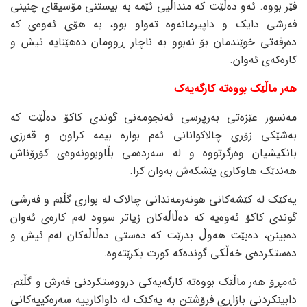
فێر بووە. ئەو دەڵێت کە منداڵیی ئێمە بە بیستنی مۆسیقای چنینی
فەرشی دایک و داپیرمانەوە تەواو بوو، بە هۆی ئەوەی کە
دەرفەتی خوێندمان بۆ نەبوو بە ناچار ڕوومان دەهێنایە ئیش و
کارەکەی ئەوان.
هەر ماڵێک بووەتە کارگەیەک
مەنسور عێزەتی بەرپرسی ئەنجومەنی گوندی کاکۆ دەڵێت کە
بەشێکی زۆری چالاکوانانی ئەم بوارە بیمە کراون و قەرزی
بانکیشیان وەرگرتووە و لە سەردەمی بڵاوبوونەوەی کۆرۆناش
هەندێک هاوکاری پێشکەش بەوان کرا.
یەکێک لە کێشەکانی هونەرمەندانی چالاک لە بواری گڵێم و فەرشی
گوندی کاکۆ ئەوەیە کە دەڵاڵەکان زیاتر سوود لەم کارەی ئەوان
دەبینن، دەبێت هەوڵ بدرێت کە دەستی دەڵاڵەکان لەم ئیش و
دەستکردەی خەڵکی گوندەکە کورت بکرێتەوە.
ئەمڕۆ هەر ماڵێک بووەتە کارگەیەکی درووستکردنی فەرش و گڵێم.
دابینکردنی بازاڕی فرۆشتن بە یەکێک لە داواکارییە سەرەکییەکانی