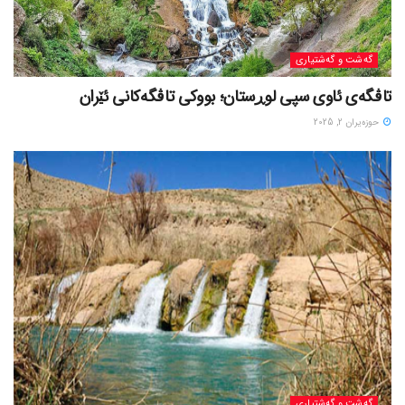
گه‌شت و گه‌شتیاری
تاڤگەی ئاوی سپی لوڕستان؛ بووکی تاڤگەکانی ئێران
حوزه‌یران 2, 2025
گه‌شت و گه‌شتیاری