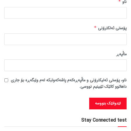
ناو
*
پۆستی ئەلکترۆنی
*
ماڵپه‌ڕ
ناو، پۆستی ئەلیکترۆنی و ماڵپەڕەکەم پاشەکەوتبکە لەم وێبگەڕە بۆ جاری
داهاتوو کاتێک تێبینیم نووسی.
Stay Connected test