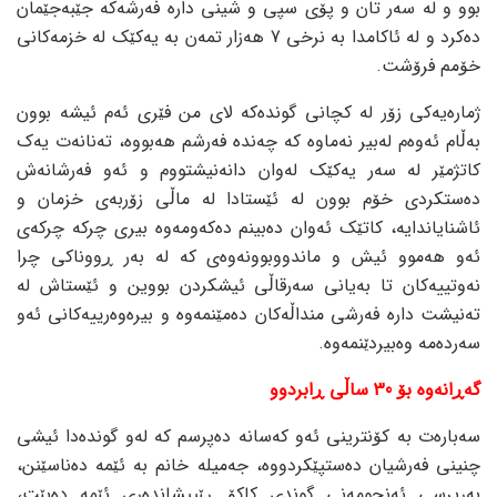
بوو و لە سەر تان و پۆی سپی و شینی دارە فەرشەکە جێبەجێمان
دەکرد و لە ئاکامدا بە نرخی 7 هەزار تمەن بە یەکێک لە خزمەکانی
خۆمم فرۆشت.
ژمارەیەکی زۆر لە کچانی گوندەکە لای من فێری ئەم ئیشە بوون
بەڵام ئەوەم لەبیر نەماوە کە چەندە فەرشم هەبووە، تەنانەت یەک
کاتژمێر لە سەر یەکێک لەوان دانەنیشتووم و ئەو فەرشانەش
دەستکردی خۆم بوون لە ئێستادا لە ماڵی زۆربەی خزمان و
ئاشنایاندایە، کاتێک ئەوان دەبینم دەکەومەوە بیری چرکە چرکەی
ئەو هەموو ئیش و ماندووبوونەوەی کە لە بەر ڕووناکی چرا
نەوتییەکان تا بەیانی سەرقاڵی ئیشکردن بووین و ئێستاش لە
تەنیشت دارە فەرشی منداڵەکان دەمێنمەوە و بیرەوەرییەکانی ئەو
سەردەمە وەبیردێنمەوە.
گەڕانەوە بۆ 30 ساڵی ڕابردوو
سەبارەت بە کۆنترینی ئەو کەسانە دەپرسم کە لەو گوندەدا ئیشی
چنینی فەرشیان دەستپێکردووە، جەمیلە خانم بە ئێمە دەناسێنن،
بەرپرسی ئەنجومەنی گوندی کاکۆ ڕێپیشاندەری ئێمە دەبێت،