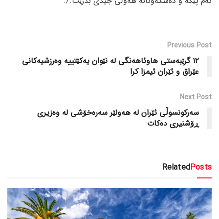
ئەم پێگە و دەسکەوتانە هەوڵی جیدی بدرێت./.
Previous Post
١٢ گرێبەستی هاوئاهەنگی لە نێوان یەکێتییە وەرزشیەکانی
عێراق و ئێران ئیمزا کرا
Next Post
سەرکونسوڵی ئێران لە هەولێر سەرەخۆشی لە وەزیری
ڕۆشنیری دەکات
Related
Posts