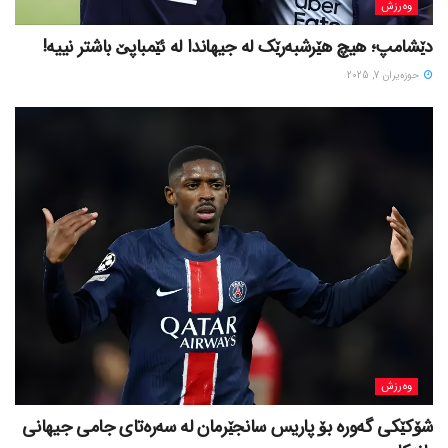
وەرزش
دێشامپ؛ هیچ هێرشبەرێک لە جیهاندا لە ئێمباپێ باشتر نییە!
حوزه‌یران 7, 2025
وەرزش
شۆکێکی گەورە بۆ پاریس سانجێرمان لە سەرەتای جامی جیهانی