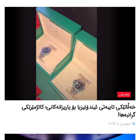
وەرزش
خەڵاتێکی تایبەتی ئیندۆنیزیا بۆ یاریزانەکانی؛ کاتژمێرێکی
گرانبەها!
حوزه‌یران 7, 2025