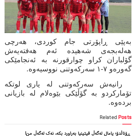
بەپێی ڕاپۆرتی جام کوردی، هەرچی
هەلەبجەی شەهیدە ئەم هەفتەیەش
گۆلباران کراو چوارقورنە بە ئەنجامێکی
گەورەو ٧-١ سەرکەوتنی نووسیەوە.
رانیەش سەرکەوتنی لە یاری لوتکە
تۆمارکردو بە گۆڵێکی بێوەلام لە بازیانی
بردەوە.
Related
Posts
ڕۆناڵدۆ؛ یامال لەگەڵ ڤیتینیا بەراورد بکە، نەک لەگەڵ من!