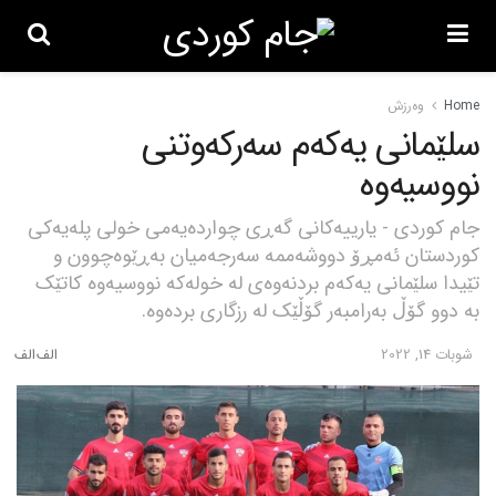
Home
وەرزش
سلێمانی یه‌كه‌م سه‌ركه‌وتنى
نووسیه‌وه‌
جام کوردی - یارییەکانی گەڕی چواردەیەمی خولی پلەیەکی
کوردستان ئەمڕۆ دووشەممە سەرجەمیان بەڕێوەچوون و
تێیدا سلێمانی یەکەم بردنەوەی لە خولەکە نووسیەوە کاتێک
بە دوو گۆڵ بەرامبەر گۆڵێک لە رزگاری بردەوە.
شوبات 14, 2022