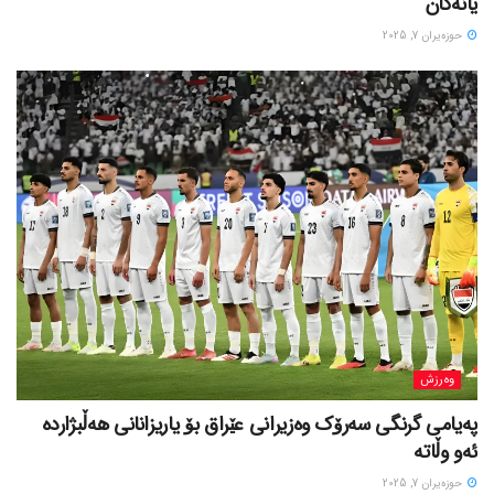
یانەکان
حوزه‌یران 7, 2025
وەرزش
پەیامی گرنگی سەرۆک وەزیرانی عێراق بۆ یاریزانانی هەڵبژارده
ئەو وڵاتە
حوزه‌یران 7, 2025