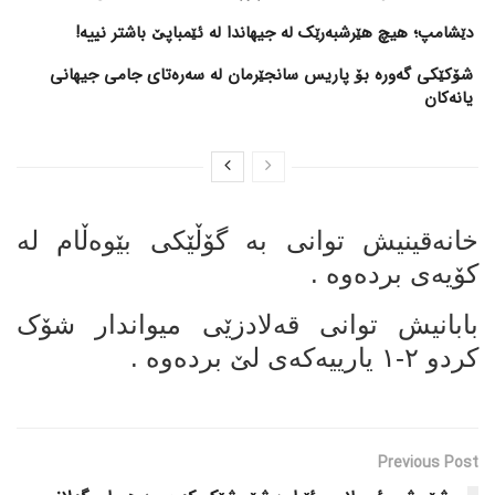
دێشامپ؛ هیچ هێرشبەرێک لە جیهاندا لە ئێمباپێ باشتر نییە!
شۆکێکی گەورە بۆ پاریس سانجێرمان لە سەرەتای جامی جیهانی
یانەکان
خانەقینیش توانی بە گۆڵێکی بێوەڵام لە
کۆیەی بردەوە .
بابانیش توانی قەلادزێی میواندار شۆک
کردو ٢-١ یارییەکەی لێ بردەوە .
Previous Post