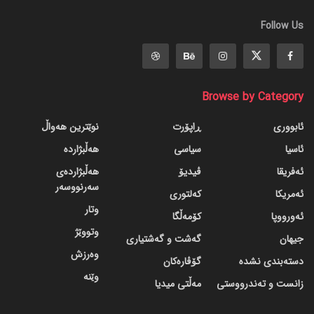
Follow Us
Browse by Category
ئابووری
ڕاپۆرت
نوێترین هەواڵ
ئاسیا
سیاسی
هەڵبژاردە
ئەفریقا
ڤیدیۆ
هەڵبژاردەی
سەرنووسەر
ئەمریکا
کەلتوری
وتار
ئەورووپا
کۆمەڵگا
وتووێژ
جیهان
گه‌شت و گه‌شتیاری
وەرزش
دسته‌بندی نشده
گۆڤاره‌کان
وێنە
زانست و تەندرووستی
مەڵتی میدیا