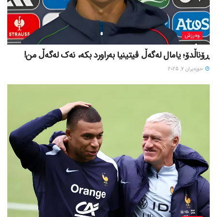
وەرزش
ڕۆناڵدۆ؛ یامال لەگەڵ ڤیتینیا بەراورد بکە، نەک لەگەڵ من!
حوزه‌یران 7, 2025