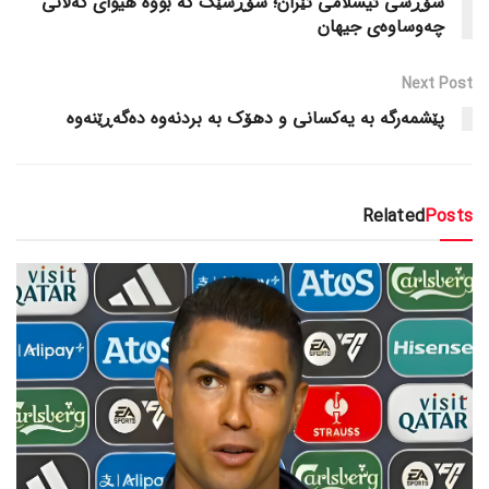
شۆڕشی ئیسلامی ئێران؛ شۆڕشێک کە بووە هیوای گەلانی
چەوساوەی جیهان
Next Post
پێشمه‌رگه‌ به‌ یه‌كسانى و دهۆك به‌ بردنه‌وه‌ ده‌گه‌ڕێنه‌وه‌
Related
Posts