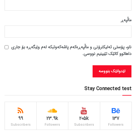
ماڵپه‌ڕ
ناو، پۆستی ئەلیکترۆنی و ماڵپەڕەکەم پاشەکەوتبکە لەم وێبگەڕە بۆ جاری
داهاتوو کاتێک تێبینیم نووسی.
Stay Connected test
99
23.9k
205k
137
Subscribers
Followers
Subscribers
Followers