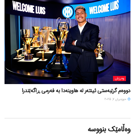
وەرزش
دووەم گرێبەستی ئینتەر لە هاوینەدا بە فەرمی ڕاگەێندرا
حوزه‌یران 7, 2025
وەڵامێک بنووسە