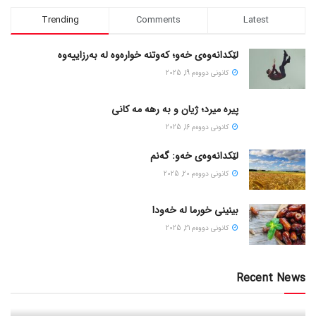
Trending
Comments
Latest
لێکدانەوەی خەو؛ کەوتنە خوارەوە لە بەرزاییەوە
كانونی دووه‌م 19, 2025
پیره میرد؛ ژیان و به رهه مه کانی
كانونی دووه‌م 16, 2025
لێکدانەوەی خەو: گەنم
كانونی دووه‌م 20, 2025
بینینی خورما لە خەودا
كانونی دووه‌م 21, 2025
Recent News