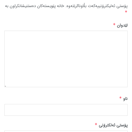
پۆستی ئەلیکترۆنییەکەت بڵاوناکرێتەوە.
خانە پێویستەکان دەستنیشانکراون بە
*
لێدوان
*
ناو
*
پۆستی ئەلکترۆنی
*